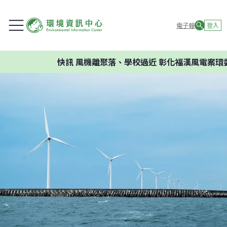
電子報
登入
快訊
風機離聚落、學校過近 彰化福漢風電案環委建議不