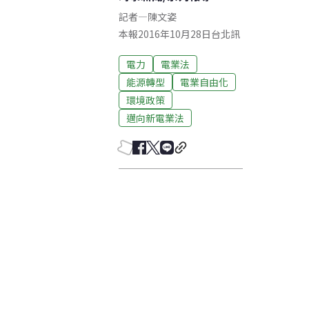
記者
—
陳文姿
本報2016年10月28日台北訊
電力
電業法
能源轉型
電業自由化
環境政策
邁向新電業法