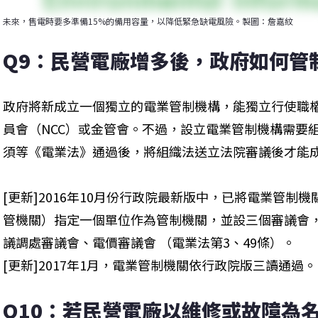
未來，售電時要多準備15%的備用容量，以降低緊急缺電風險。製圖：詹嘉紋
Q9：民營電廠增多後，政府如何管
政府將新成立一個獨立的電業管制機構，能獨立行使職
員會（NCC）或金管會。不過，設立電業管制機構需要
須等《電業法》通過後，將組織法送立法院審議後才能
[更新]2016年10月份行政院最新版中，已將電業管制
管機關）指定一個單位作為管制機關，並設三個審議會
議調處審議會、電價審議會 （電業法第3、49條）。

[更新]2017年1月，電業管制機關依行政院版三讀通過。
Q10：若民營電廠以維修或故障為