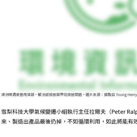
澳洲啤酒商善用藻類，解決碳排放與甲烷排放問題。圖片來源：擷取自 Young Henr
雪梨科技大學氣候變遷小組執行主任拉爾夫（Peter Ra
來、製造出產品最後扔掉，不如循環利用，如此將能有