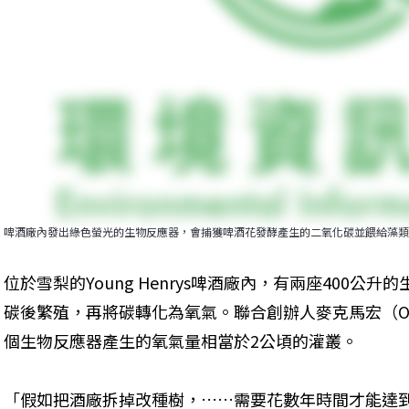
啤酒廠內發出綠色螢光的生物反應器，會捕獲啤酒花發酵產生的二氧化碳並餵給藻類。圖片來
位於雪梨的Young Henrys啤酒廠內，有兩座400公
碳後繁殖，再將碳轉化為氧氣。聯合創辦人麥克馬宏（Osca
個生物反應器產生的氧氣量相當於2公頃的灌叢。
「假如把酒廠拆掉改種樹，……需要花數年時間才能達