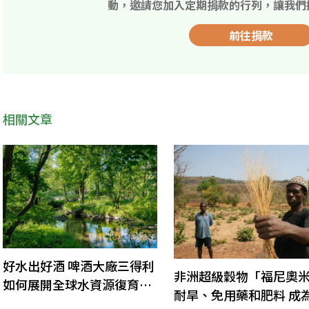
動，邀請您加入定期捐款的行列，讓我們
前往捐款
相關文章
好水出好酒 啤酒大廠三得利
非洲超級穀物「福尼奧
如何展開全球水資源復育行
耐旱、免用藥和肥料 成
動？