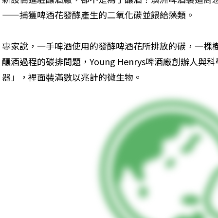
——捕獲啤酒花發酵產生的二氧化碳並餵給藻類。
專家說，一手啤酒使用的發酵啤酒花所排放的碳，一棵
釀酒過程的碳排問題，Young Henrys啤酒廠創辦人
器」，裡面裝滿數以兆計的微生物。