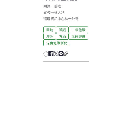
編譯
—
姜唯
審校
—
林大利
環境資訊中心綜合外電
甲烷
藻類
二氧化碳
澳洲
啤酒
氣候變遷
深度低碳新聞