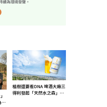
持續為環境發聲。
植樹還要看DNA 啤酒大廠三
得利發起「天然水之森」行
米」
動
為釀