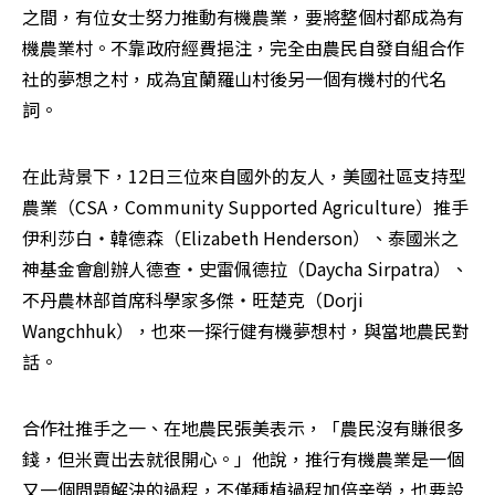
之間，有位女士努力推動有機農業，要將整個村都成為有
機農業村。不靠政府經費挹注，完全由農民自發自組合作
社的夢想之村，成為宜蘭羅山村後另一個有機村的代名
詞。
在此背景下，12日三位來自國外的友人，美國社區支持型
農業（CSA，Community Supported Agriculture）推手
伊利莎白‧韓德森（Elizabeth Henderson）、泰國米之
神基金會創辦人德查‧史雷佩德拉（Daycha Sirpatra）、
不丹農林部首席科學家多傑‧旺楚克（Dorji 
Wangchhuk），也來一探行健有機夢想村，與當地農民對
話。
合作社推手之一、在地農民張美表示，「農民沒有賺很多
錢，但米賣出去就很開心。」他說，推行有機農業是一個
又一個問題解決的過程，不僅種植過程加倍辛勞，也要設