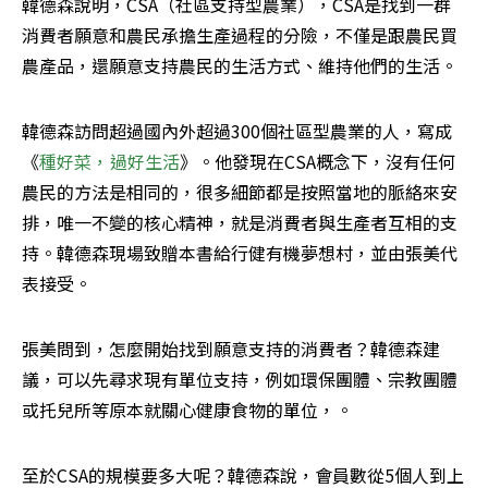
韓德森說明，CSA（社區支持型農業），CSA是找到一群
消費者願意和農民承擔生產過程的分險，不僅是跟農民買
農產品，還願意支持農民的生活方式、維持他們的生活。
韓德森訪問超過國內外超過300個社區型農業的人，寫成
《
種好菜，過好生活
》。他發現在CSA概念下，沒有任何
農民的方法是相同的，很多細節都是按照當地的脈絡來安
排，唯一不變的核心精神，就是消費者與生產者互相的支
持。韓德森現場致贈本書給行健有機夢想村，並由張美代
表接受。
張美問到，怎麼開始找到願意支持的消費者？韓德森建
議，可以先尋求現有單位支持，例如環保團體、宗教團體
或托兒所等原本就關心健康食物的單位，。
至於CSA的規模要多大呢？韓德森說，會員數從5個人到上