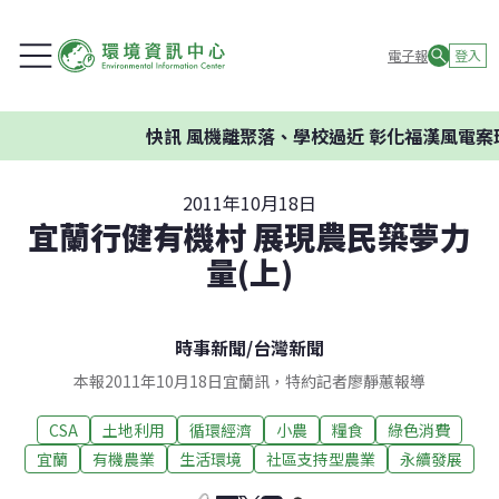
電子報
登入
快訊
風機離聚落、學校過近 彰化福漢風電案環委建
2011年10月18日
宜蘭行健有機村 展現農民築夢力
量(上)
時事新聞
/
台灣新聞
本報2011年10月18日宜蘭訊，特約記者廖靜蕙報導
CSA
土地利用
循環經濟
小農
糧食
綠色消費
宜蘭
有機農業
生活環境
社區支持型農業
永續發展