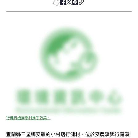
行健有機夢想村推手張美。
宜蘭縣三星鄉安靜的小村落行健村，位於安農溪與行健溪