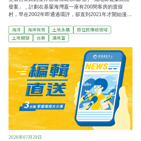
發案」，計劃在基翬海灣蓋一座有200間客房的渡假
村，早在2002年即通過環評，卻直到2021年才開始漫長
的海岸管理委員會審議。今（2026）年7月24日，滿地
海洋
海岸保育
土地永續
原住民傳統領域
富第六次闖關海岸管理審議會，會議仍無結論，當地部
落青年與環團認為，開發商6年來一審再審，始終缺乏居
土地開發
台東
滿地富
民溝通與完整的生態調查，無法交出合格的計劃書件，
呼籲內政部及國家公園署依規駁回逾期補件，不予開發
許可。開發將影響一級保育類珊瑚棲地 業者仍無保育對
策滿地富遊樂區開發案（下稱滿地富）選址落在台東縣
成功鎮比西里岸部落（Pisirian）的傳統領域，計畫於基
翬海灣開發10.5公頃、興建200間客房的渡假村。內政部
海岸管理審議會7月24日召開滿地富第六次會議。根據
地球公民基金會發布會後新聞稿，當天完成雙方民眾意
見陳述及委員與開發單位答詢後，便進行閉門審議。當
日並無審議結果，主辦機關表示，最終決議仍須
2026年07月29日