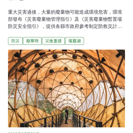
重大災害過後，大量的廢棄物可能造成環境危害，環境
部發布《災害廢棄物管理指引》及《災害廢棄物暫置場
防災安全指引》，提供各縣市政府參考制定防救災計
畫。環境部昨（29）日表示，不能每次災害都靠鏟子超
防災
廢棄物
災後重建
堰塞湖
人，要翻轉過去災後被動清理的思維，轉為事前預防與
源頭管理。記取馬太鞍教訓 參考日本建「暫置場」安全
指引去（2025）年9月23日強颱樺加沙引發花蓮馬太鞍
溪堰塞湖潰堤災情，全台志工響應加入清除花蓮光復災
區的淤泥等災害廢棄物，協助災區恢復正常生活。近一
年後，主責災後廢棄物清理的環境部召開記者會，揭幕
「金鏟子」紀念裝置藝術，紀念當時50萬人次「鏟子超
人」志工與國軍。環境部部長彭啓明表示，金鏟子也象
徵台灣防救災模式從過去的災後被動清淤與末端清理，
全面跨入「源頭預防、科技應變」的韌性防災新模式。
他強調，雖然深受鏟子超人感動，但不能每次災害都靠
志工，政府必須精進應對災後大量且具危害性之廢棄
物，故環境部發布《災害廢