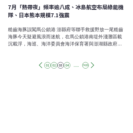
7月「熱帶夜」頻率逾八成、冰島航空布局綠能機
隊、日本熊本規模7.1強震
糙齒海豚誤闖馬公鎖港 澎縣府等聯手救援野放一尾糙齒
海豚今天疑避風浪而迷航，在馬公鎖港南堤外淺灘區載
沉載浮，海巡、海洋委員會海洋保育署與澎湖縣政府等
合力救援，由於海豚狀況良好，最後以小艇護送到外海
野放。相關單位接獲通報後前往處理，發現海豚僅輕微
......
擦傷，無明顯外傷，身體活動良好。（中央社報導）中
01
02
03
04
7435
研院建構文昌魚大腦地圖 揭脊椎動物大腦起源人類大腦
如何演化一直是演化生物學重要謎題，中研院研究團隊
近日建構「文昌魚3D大腦地圖」，揭示脊椎動物複雜的
大腦構造形成，研究成果已於7月登上國際期刊。中央研
究院今天發布新聞稿指出，中研院細胞與個體生物學研
究所研究員游智凱帶領的團隊，首度建構文昌魚大腦的
「3D空間細胞類型圖譜」，揭開脊椎動物大腦起源之
謎，研究成果7月發布在國際期刊「科學進展」
（Science Advances）。（中央社報導）