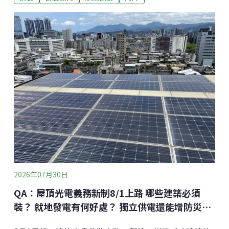
料理與風土敘事建立鮮明特色，自 2022 年起連續四年
（2022～2025）獲得米其林綠星肯定。近年更以「全植
物」、「雜魚學」等研究型菜單重新思考植物、海洋與
永續飲食，並與蘇立中共同出版《iá 野植風味學》系
列，從野生植物、採集文化與風味研究出發，持續探索
屬於台灣的飲食文化與風土樣貌，成為近年台灣最具代
表性的永續料理實踐者之一。從夜市串炸到EMBERS 郭
庭瑋在土地與食材之間尋找台灣味郭庭瑋回憶，初入社
會時最早從事酒水吧台相關工作。創業後，因為一間店
什麼事都要自己來，廚房人手不足、營運成本需要控
管，他便親自下場補位。幾次跟朋友創業的經驗，讓
2026年07月30日
QA：屋頂光電義務新制8/1上路 哪些建築必須
裝？ 就地發電有何好處？ 獨立供電還能增防災韌
性