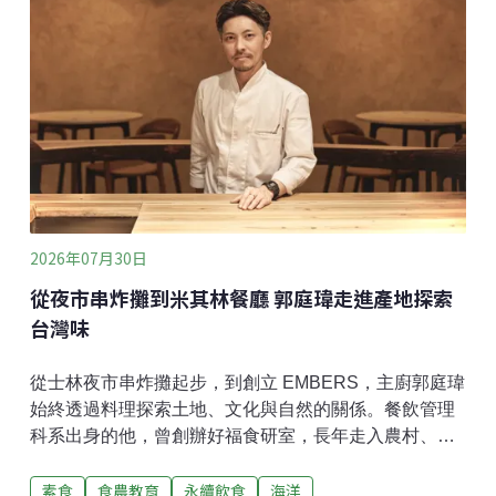
圍的紀錄，將續推動復育，逐步串聯友善棲地。過去一
般認為草鴞分布熱區多位於台南、嘉義、高雄及屏東等
南部地區，但歷史紀錄顯示，1960年代大肚山台地曾有
草鴞繁殖紀錄，顯示大肚山台地及周邊草生環境，可能
曾是草鴞的重要棲地之一。（中央社報導）
2026年07月30日
從夜市串炸攤到米其林餐廳 郭庭瑋走進產地探索
台灣味
從士林夜市串炸攤起步，到創立 EMBERS，主廚郭庭瑋
始終透過料理探索土地、文化與自然的關係。餐飲管理
科系出身的他，曾創辦好福食研室，長年走入農村、山
林與原住民族部落，將產地、生產者與風土文化轉化為
素食
食農教育
永續飲食
海洋
料理語言。2021年創立EMBERS後，以台灣食材、柴燒