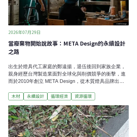
萬4000餘輛，未及計畫目標5萬輛之半，就以財政困難
喊停，發函市政府檢討未衡酌財政狀況妥善規畫預算、
換電站不足。市府表示，爭取中央資源挹注，等財政條
件改善將評估重啟補助。（聯合新聞網報導）
2026年07月29日
當廢棄物開始說故事：META Design的永續設計
之路
出生於燈具代工家庭的鄭遠揚，退伍後回到家族企業，
親身經歷台灣製造業面對全球化與削價競爭的衝擊，進
而於2010年創立 META Design，從木質燈具品牌出
發，逐步發展出結合設計、工藝與材料再生的創作路
木材
永續設計
循環經濟
資源循環
徑。品牌曾獲台灣金點設計獎、日本 Good Design
Award 肯定，並陸續與台電、遠雄建設、上海商業儲蓄
銀行、Cartier、Aesop 等單位合作，推出《工地計
劃》、《雲霧森林》、《數字狂想曲》、《敦南不熄
燈》、META Exp.計畫及台電「金水361. META
Space」等代表作品。近年更透過退役電力設備、營建