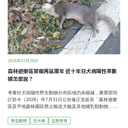
廢料、舊木料與企業廢棄資源的轉化，重新思考人與
物、產業與環境之間的關係。鄭遠揚出生於燈具代工家
庭，從小就在工廠與產線之間長大。最早的記憶，是家
中工廠規模還很小，只有一條流水線，父母親與臨時人
員在檯面上趕貨，他和哥哥則把產線下方的紙箱攤開，
睡在裡面，像是替自己打造一個小小
2026年07月29日
森林遊樂區禁寵再延兩年 近十年狂犬病陽性率數
據怎麼說？
考量狂犬病陽性野生動物分布區域仍未縮減，農業部預
計於今（2026）年7月31日公告修正並延長「森林遊樂
區及平地森林園區禁止輸送犬貓及其他哺乳類動物」管
制措施，持續針對位於山區的19處森林育樂場域，禁止
野生動物
狂犬病
生態保育
攜帶哺乳類寵物入園。林業與自然保育署表示，此措施
依據《動物傳染病防治條例》第28條制定，主要目的是