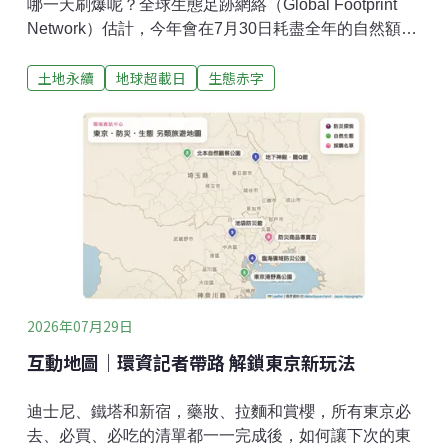
哪一天刷爆呢？全球生態足跡網絡（Global Footprint
Network）估計，今年會在7月30日耗盡全年的自然額
度，接下來五個多月，都是靠透支未來資源過活。一年
土地永續
地球超載日
生態赤字
需要1.73個地球地球支撐萬物生長，但人類耗用自然資
源的速度太快，近20幾年來，年年透支。「地球超載
日」（Earth Overshoot Day，又譯「生態負債日」）就
是記錄耗盡當年生態資源和服務的日期。據全球生態足
跡網絡計算，今年人類消耗自然資源的速度，比地球生
態再生的速度快了73%，需要約1.73個地球，才能滿足
全年需求。在1970年代，人們大約要到12月底才會用完
地球一整年的資源。但超載日一再提前，近幾年通常落
在7月或8月。2025年是7月24日，今年則是7月30日，
看似延後了六天，地球獲得些許喘息，實則提前了二
天。
2026年07月29日
互動地圖｜環資記者帶路 解鎖東京新玩法
迪士尼、鐵塔和新宿，藥妝、拉麵和賞櫻，所有東京必
去、必買、必吃的清單都一一完成後，如何讓下次的東