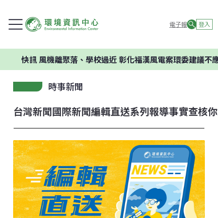
電子報
登入
訊
風機離聚落、學校過近 彰化福漢風電案環委建議不應開發
時事新聞
台灣新聞
國際新聞
編輯直送
系列報導
事實查核
你