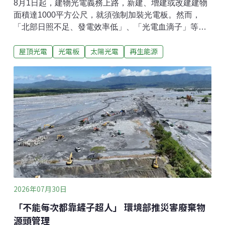
8月1日起，建物光電義務上路，新建、增建或改建建物
面積達1000平方公尺，就須強制加裝光電板。然而，
「北部日照不足、發電效率低」、「光電血滴子」等質
疑聲浪也不斷。為使大眾更加理解新制內容、回應社會
屋頂光電
光電板
太陽光電
再生能源
關注焦點，台灣科技媒體中心29日邀請專家提供見解。
《環境資訊中心》整理六個Q&A供讀者參考。Q1：屋頂
光電新制是什麼？《建築物設置太陽光電發電設備標
準》8月1日起生效，規定新建、增建或改建之建築面積
達1000平方公尺（約300坪）以上的建築物，每20平方
公尺（約6坪）應裝設1瓩（kW）的太陽光電設備。
2023年《再生能源條例》修正通過，建物新增或改建達
一定規模須裝設光電。內政部與經濟部遂在2025年底共
同發布《建築物設置太陽光電發電設備標準》，明確訂
出應裝設光電的建築面積與光電設置容量。新制將於
2026年8月1日正式生效。法規雖未言明光電設備只能裝
在屋頂，但由於成本與日照條件考量，屋頂是建築最常
2026年07月30日
光
「不能每次都靠鏟子超人」 環境部推災害廢棄物
源頭管理