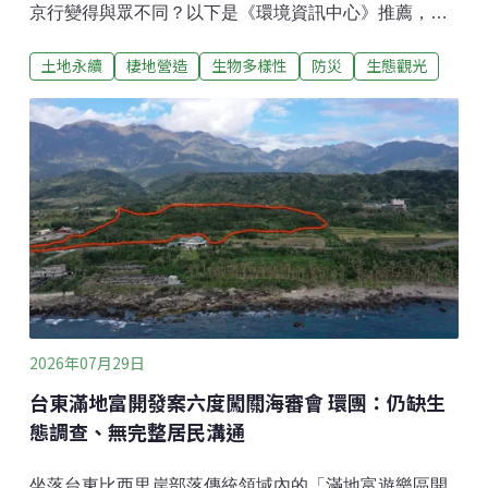
京行變得與眾不同？以下是《環境資訊中心》推薦，隱
藏在東京近郊與市區的明珠。記者親自走訪，提供你獨
土地永續
棲地營造
生物多樣性
防災
生態觀光
樹一格的體驗和採購樂趣。埼玉：深藏地底的防災神殿
首都圈外郭放水路「龍Q館」：埼玉縣春日部市上金崎
720 （地圖1）搭乘電車來到東京附近的埼玉，地底22公
尺藏著一座「神殿」，面積是希臘帕德嫩神殿的6.4倍，
不為神祇祭祀，而是為守護民眾安全。「首都圈外圍排
水道」（首都圈外郭放水路）的實際功能像是一個「調
壓水槽」，在水災來時，協助排放多餘的水。沒有運作
時，開放民眾參觀。充滿未來感的神秘氣氛，也讓這裡
成為不少影劇作品的拍攝地。這裡還是兼具防災教育意
義與獨特體驗的地點，提供七種行程。除了神殿，你還
有機會走在工人維修通道往下看深約70公尺的豎井，這
個井的大小足以擺下一架太空梭或自由女神像。（閱讀
2026年07月29日
更多：地底50公尺
台東滿地富開發案六度闖關海審會 環團：仍缺生
態調查、無完整居民溝通
坐落台東比西里岸部落傳統領域內的「滿地富遊樂區開