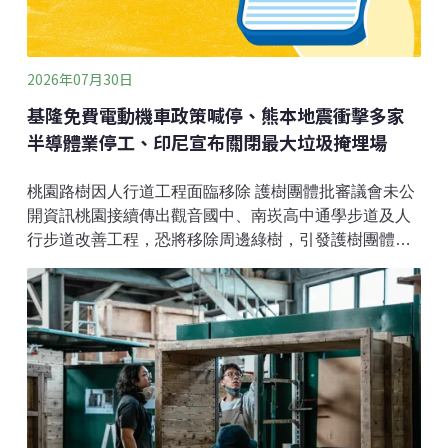
下，再次受到建築與材料領域關注，也成為台灣發展循
環經濟的重要天然資源。林保署新竹分署長夏榮生分
享，自己小時候睡過竹製
2026年07月30日
基隆免費電動機車政策喊停、熊本地震衝擊多家
半導體業停工、印尼宣布關閉最大垃圾掩埋場
桃園路樹因人行道工程面臨移除 護樹團體批審議會未公
開資訊桃園接續傳出觀音國中、南崁高中通學步道及人
行步道改善工程，恐將移除周邊綠樹，引發護樹團體關
切，批評人本交通不該變成砍樹工程，更痛批市府召開
樹審會議時未通知申請人和利害關係人出席，根本是黑
箱會議，呼籲應落實資訊公開和公民參與。（公視新聞
網報導）謝國樑免費電動機車喊停 審計檢討：財政未妥
善規畫、換電站不足基隆市長謝國樑自2023年推出重大
政策免費「公益青年就業電動機車補助案」，3年來逾2
萬人申請，今年1月因財政吃緊暫停。審計報告指原規畫
4年補助5萬輛、總經費27.5億元，僅編12億元核銷數2