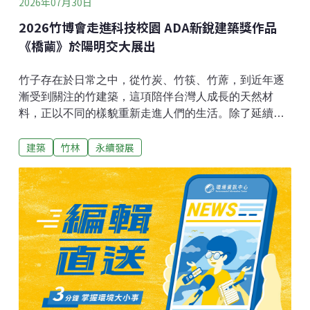
2026年07月30日
2026竹博會走進科技校園 ADA新銳建築獎作品
《橋繭》於陽明交大展出
竹子存在於日常之中，從竹炭、竹筷、竹蓆，到近年逐
漸受到關注的竹建築，這項陪伴台灣人成長的天然材
料，正以不同的樣貌重新走進人們的生活。除了延續竹
材的傳統用途，林業及自然保育署（以下簡稱林保署）
建築
竹林
永續發展
與台灣竹會，更希望持續拓展它在建築、科技與永續發
展上的更多可能。2026竹博會新竹展區，今年首度進駐
陽明交通大學，在6月27日至28日以「竹的日常與未
來」為主題，將校園化為展場，串聯校內竹構作品、研
究基地與教學成果。漫步校園，散落於湖畔、草地與林
蔭間的竹構作品，已成為校園景觀的一部分，也記錄著
台灣竹構教育與技術發展的軌跡。18.3萬公頃竹林 孕育
永續新材料台灣擁有約18.3萬公頃竹林，是重要的在地
自然資源。竹子生長快速，約三至五年即可採收，兼具
固碳能力與再生特性，因此近年在全球淨零排放趨勢