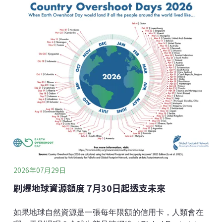
為避免家犬、家貓等哺乳類寵物遭狂犬病陽性野生動物
抓咬，從源頭杜絕「野生動物傳染寵物，再傳染給人
類」的傳播鏈。動植物防疫檢疫署則指出，近年狂犬病
陽性率持平，未來仍須持續關注鼬獾族群動態及陽性案
例趨勢。森林遊樂區禁寵物入園 六處園區「有條件開
放」因應狂犬病疫情，農業部自2013年8月1日起實施
「森林遊樂區及平地森林園區禁止輸送犬貓及其他哺乳
類動物」管制措施，每兩年檢討並重新公告，措施持續
實施至今。違者可依《動物傳染病防治條例》第43條開
罰5萬至100萬元，但尚未有實際開罰紀錄。而為兼顧民
眾攜帶寵物遊憩
2026年07月29日
刷爆地球資源額度 7月30日起透支未來
如果地球自然資源是一張每年限額的信用卡，人類會在