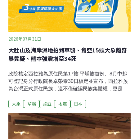
2026年07月31日
大肚山及海岸濕地拍到草鴞、肯亞15頭大象離奇
暴斃疑、熊本強震增至34死
政院核定西拉雅為原住民第17族 平埔族首例、8月中起
可登記身分行政院長卓榮泰30日核定並宣布，西拉雅族
為台灣正式原住民族，這不僅確認民族集體權，更是對
歷史正義與憲法保障精神的具體實踐；接下來還有8族申
大象
草鴞
肯亞
地震
日本
請核定，請原民會持續審議，2027年原住民族相關預算
也會增加。（中央社報導）大肚山及海岸濕地拍到瀕危
草鴞 相隔半世紀現蹤中部地區林業保育署台中分署近年
在台中大肚台地淺山及海岸濕地，營造友善棲地並架設
相機監測，近日成功拍攝到草鴞身影，更新中部活動範