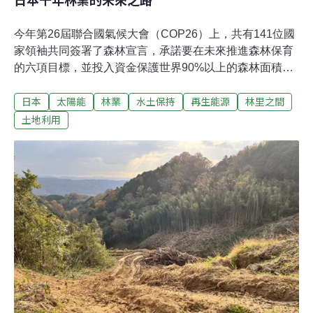
今年第26屆聯合國氣候大會（COP26）上，共有141位國
家領袖共同簽署了森林宣言，承諾要在未來推進森林保育
的六項目標，並投入資金保護世界90%以上的森林面積。
巴西、加拿大、俄羅斯、中國這些森林面積廣大的國家，
日本
太陽能
林業
水土保持
再生能源
林里之間
也紛紛指出保護國內森林的重要性。這些國家的經濟、林
業及自然環境都相當不同，日本居於其中一員，也在
土地利用
COP26簽署了森林宣言，後續將如何推展各項協定，國內
又將如何落實永續林業政策，或是否已經落實這些目標。
此次COP26氣候大會，依據日本智庫地球環境策略研究院
（Institute for Global Environmental Strategies，簡稱
IGES）的分析，共有四項亮點：1. 森林及土地利用有了明
確的定義英國首相強生及美國總統拜登表示，為因應氣候
變遷，森林及其他生態系的保護至關重要，除了替代化石
燃料使用，更換燃料來源為綠能外，還需恢復已被破壞的
生態。這兩位具有影響力的領袖所