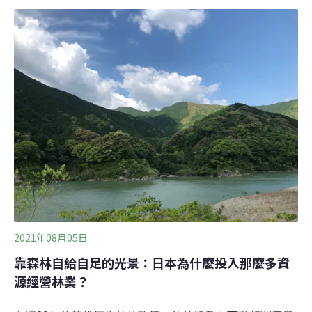
地架設太陽能，日本的鄉下則隨處可見，原本長滿綠樹的
山坡地，變成佈滿太陽能板的發電站。當我開車自高知縣
前往愛媛縣松山市的高速公路上，就可以在兩側山坡上看
到樹木被全數砍伐的痕跡，經過一段時間後，可預見將會
全部覆蓋太陽能板。雖然同樣是減碳永續的能源建設[1]，
但將有水土保持及碳捕捉效益的林地，轉為只能生產電能
的太陽能發電，或許短期看不出實質的環境影響，但誰能
保證在將來30年內，日本國土的任何太陽能板山坡地場
址，不會有土石崩毀的情況發生。海島國家優勢 日本發展
木質能源 兼具環境與社會效益
2021年08月05日
靠森林自給自足的光景：日本為什麼投入那麼多資
源經營林業？