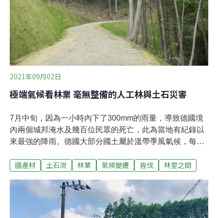
料可供參照，而為了讓林業活動缺席的台灣人們了解自伐
型林業的特點，本文分為三點做出解釋。
2021年09月02日
極端氣候看林業 毫無整備的人工林與土石災害
7月中旬，因為一小時內下了300mm的雨量，導致德國境
內兩個城邦淹水及幾百位民眾的死亡，此為當地有紀錄以
來最強的降雨。德國大部分國土屬於溫帶季風氣候，每年
降雨量為700~1000mm，而台灣及日本依據地區不同有所
國產材
土石流
林業
氣候變遷
皆伐
林里之間
差異，但年降雨量幾乎為2000~4000mm之間，因應自然
災害的對策也當有所不同。林業——人類影響自然植被及
地貌最多的一個產業，在67％國土為森林的日本，日常生
活的種種幾乎離不開林業的影響，如生活用水、建築用
材、乾淨的空氣、水土涵養等等。在東亞與歐陸氣候及地