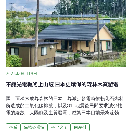
質條件差異這麼大的情況下，照理講對自然災害的因應方
式、與大自然的相處之道，或林業型態等都應該有所差
異，但非常神奇的是，如此地形複雜及降雨劇烈的日本，
在林業的工作現場，絕大多數業者僅採用歐陸國家的做法
及機械配置，但是卻沒有建設耐用及兼顧排水的作業道
[1]。
2021年08月19日
不讓光電板爬上山坡 日本更環保的森林木質發電
國土面積六成為森林的日本，為減少發電時依賴化石燃料
所造成的二氧化碳排放，以及311地震後民間要求減少核
電的緣故，太陽能及生質發電，成為日本目前最為蓬勃發
展的永續能源。太陽能也是台灣所熟悉的再生能源，但日
林業
生物多樣性
林里之間
國產材
本的太陽能環境爭議與台灣大相徑庭，如台灣常見佔用農