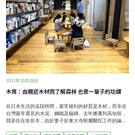
洲國家擁有廣大土地及平原，日本國土面積70%為山區林
地，可居住地有限且高度都市化，導致鄉下沒有年輕人居
住，偏鄉農地或山坡地因而成為巨型太陽能發電廠的首
選。日本為了要在2030年前達到50%的再生能源目標，更
是在小泉前環境相的大力推動下，加速了綠能的進展。
2012年綠能佔總發電量為10%，到了2020年綠能佔比為
21.2%，其中太陽能占8.
2021年10月28日
木育：由親近木材而了解森林 也是一輩子的功課
在日本生活的這段時間，最常碰到的材質是木材，而非在
台灣最常遇見的水泥、鋼鐵及磁磚。去年搬遷到高知前，
我居住在奈良市，由於妻子於東大寺附屬醫院工作的緣
故，全家幾乎每週都會騎腳踏車到附近逛逛。搬到高知縣