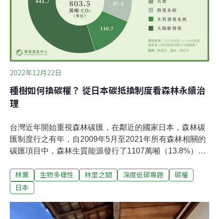
2022年12月22日
種樹如何換碳權？ 從日本碳抵換制度看森林永續治
理
台灣近年開始重視森林碳匯，在鄰近的國家日本，森林碳
匯制度行之有年，自2009年5月至2021年所有森林相關的
碳匯項目中，森林生質能源發行了1107萬噸（13.8%），
森林治理則累積了12萬7659萬噸（1.5%）的森林管理碳
林業
生物多樣性
林里之間
深度低碳專題
碳權
匯驗證量。以森林碳匯為例，本文著重介紹日本碳權認證
制度的演變，如何自「J-VER」（J-ver Verified Emission
日本
Reduction）過渡至現行的「J-Credit」制度[1]。強化林地
疏伐管理 初始的森林碳匯政策在J-credit規範中，有「森林