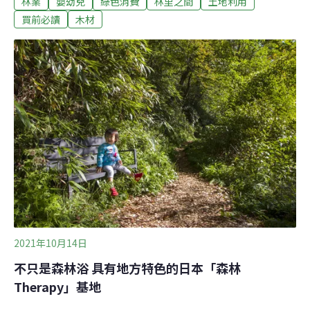
林業
嬰幼兒
綠色消費
林里之間
土地利用
後，孩子先後換了兩個保育園[1] ，第一個保育園就是木造
建築，室內木頭特有的香味，溫暖的材質及色調，以及塌
買前必讀
木材
塌米的地板，讓孩子在充滿木頭的環境中成長。而我們現
在住的房子，則是大正時期所建的木造房，至今已超過百
年歷史。在日本生活的種種，皆是被木材環繞。因應快速
消費世代，興起對木育的重視2004年9月，由北海道發起
的「木育Project」[2]，第一次定義木育為「接觸、學習並
與木共生」。自歷史記載以來[3] ，日本就有使用木材的紀
錄，而隨著時代的演進，多樣性的材質逐漸佔據現代人的
生活，舉凡鋼鐵、水泥、塑膠、石油等，逐漸成為人們的
首選，人與自然、自然與產品的關係逐漸稀薄，而木材
——最為人類文明所熟悉的材
2021年10月14日
不只是森林浴 具有地方特色的日本「森林
Therapy」基地