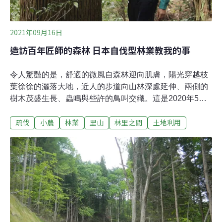
大型林業公司，或是官方背景的學者，在談論到自伐型林
業時，絕大多數都嗤之以鼻，認為這樣
2021年09月16日
造訪百年匠師的森林 日本自伐型林業教我的事
令人驚豔的是，舒適的微風自森林迎向肌膚，陽光穿越枝
葉徐徐的灑落大地，近人的步道向山林深處延伸、兩側的
樹木茂盛生長、蟲鳴與些許的鳥叫交織。這是2020年5
月，我第一次前往自伐型林業工作現場時的森林面貌[1]。
疏伐
小農
林業
里山
林里之間
土地利用
自伐型林業，以台灣人熟悉的方式解釋，就是林業版本的
小農模式，擁有自己一片森林，在悉心的照顧與持續運作
下，達到自然生態與人類經濟活動平衡的林業。世居山村
的日本人，大多從祖先輩繼承家族持有百年以上的森林，
少部分的家族在此經營了上百年的林業[2]，漫長歲月付諸
森林工作，了解山、樹木及人類與自然應對的關係，並將
經驗加以傳承宣揚，成為自伐型林業的發展雛型。因為這
是由民間發起並推廣的林業模式，少了許多官方與學術界
的研究，導致除了日文的文獻外，目前尚無其他語言的資