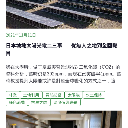
國家綠能發展政策，在法律許可內設立相關條例與嚴格的
審查措施，限制山坡地上架設太陽能板的浮濫現象。以條
例內容區分，共可分為四類。1. 規範條例 ：（1）規劃特
定保護區域、限制區域，非行
2021年11月11日
日本坡地太陽光電二三事——從無人之地到全國矚
目
我在大學時，做了夏威夷背景測站對二氧化碳（CO2）的
資料分析，當時仍是392ppm，而現在已突破441ppm。當
時教授提到太陽能或許是對應全球暖化的方式之一，這些
話一直留在我心中。不似風力需考量風場條件、水力需考
林業
土地利用
買前必讀
太陽能
水土保持
量水壩建造的可行性、地熱探鑽對地質的影響及場址受
限，太陽能與其他綠能生產相較，日照、太陽能板及電流
綠色消費
林里之間
深度低碳專題
轉換系統的搭配就可以使用電力，真是非常便捷的方式。
但是當我在日本居住一陣子，並從事自伐型林業開始接觸
山林與里山生活後，原本的想法逐漸鬆動。不似歐陸與美