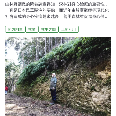
由林野廳做的問卷調查得知，森林對身心治療的重要性，
一直是日本民眾關注的要點，而近年由於憂鬱症等現代化
社會造成的身心疾病越來越多，善用森林並促進身心健康
的活動，越來越被一般大眾接受。從森林浴進化到森林治
地方創生
林業
林里之間
土地利用
療週末與家人前往位於高知縣的森林治療步道[1] ，同時是
日本三大喀斯特地貌的天狗高原一遊。與兩歲的女兒及懷
有36週身孕的妻子，一起走在整治後的平緩森林步道，鋪
灑在地表的檜木碎片，其腳底舒適的快意、樹林空隙灑落
的日光，營造出的氛圍是以往森林步道所沒有的體驗。大
家耳熟能詳的「森林浴」一詞，是1982年由日本林野廳提
出，意為「在有殺菌力及獨特芳香味的森林中，打造健康
的身體」，後來成為傳遍全球的理念[2]。而隨著持續研究
森林對人體的益處，以及越多的案例及實踐，基於預防醫
學的角度[3] ，林野廳於2004年提出了「森林Therapy」。
此概念的出現，乃是源於當時的「精油 Therapy」衍伸而
來，意義是