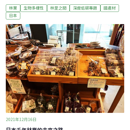
木。當地售價之便宜，與高於全國平均值的品質，讓我投
林業
生物多樣性
林里之間
深度低碳專題
國產材
入木材市場及跨國貿易的學習領域，希望將高知縣盛產的
木材銷售到台灣，讓台灣人也能使用到物美價廉的木材，
日本
甚至蓋出自己的木造建築，而我也是從那時開始，才逐漸
了解木材利用在台灣的怪象。木材是用來蓋房子，台灣人
卻當作做一次性灌漿模板2021年1月，一個下雪的清晨，
我搭三小時的火車前往高知縣最大的林業公司丸和林業，
與對方四國總負責人及諮商董事會談。期間對方表示，他
們三年前曾銷售原木至台灣，但現在已經不這麼做了。我
詢問終止出售至台灣的原因，是價格、品質或是供貨等問
題嗎？對方回答：「台灣木材商將可以蓋成建築物的高品
質原木，切割加工成水泥建築使用的灌漿模板，這是我們
沒辦法接受的，於是就中止銷售給台灣。」
2021年12月16日
日本千年林業的未來之路