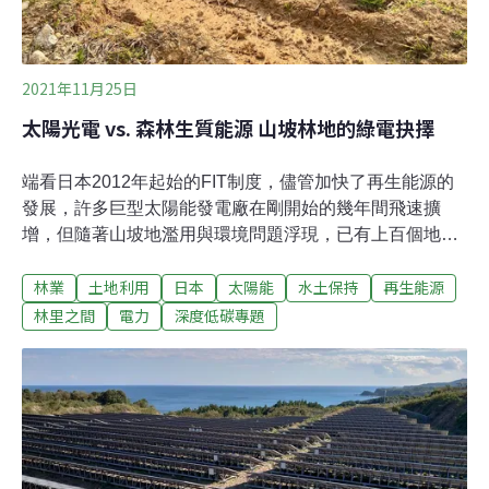
2021年11月25日
太陽光電 vs. 森林生質能源 山坡林地的綠電抉擇
端看日本2012年起始的FIT制度，儘管加快了再生能源的
發展，許多巨型太陽能發電廠在剛開始的幾年間飛速擴
增，但隨著山坡地濫用與環境問題浮現，已有上百個地方
自治體自訂條例限制太陽能於山坡地的開設。隨著第26屆
林業
土地利用
日本
太陽能
水土保持
再生能源
聯合國氣候變遷大會（COP26）結束，在新一波的綠電及
減碳承諾驅動下，日本如何在當下的太陽能困境中，找到
林里之間
電力
深度低碳專題
符合全國經濟能源供應，減少二氧化碳排放，又可以不利
用山坡地架設大量太陽能板，達到節能減碳的目標呢？山
坡利用問題頻繁 太陽能設置減緩日本太陽能發電裝置量最
大的一年為2013年，之後逐年下滑，今年僅剩少部分廠商
有意願設置大型的太陽能發電裝置。觀察其中原因，除了
居民的抗爭、層出不窮的衍生災害，便是地方自治體回應