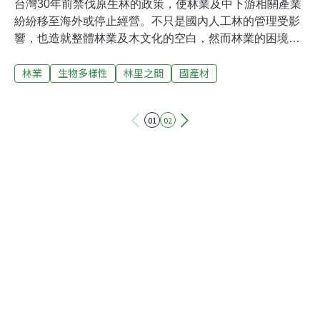
台灣30年前禁伐原生林的政策，使林業及中下游相關產業
紛紛移至海外或停止經營。不只是國內人工林的管理受影
響，也造就整體林業及木文化的空白，然而林業的困境並
不只限於台灣。戰爭與森林治理 20世紀的日本林業發展
林業
生物多樣性
林里之間
國產材
1899年至二戰開始前，日本學者訪問德國，並且學習了百
年經營森林的規劃及作業制度[1]，展開近代化林業及永續
管理的觀念，可謂是日本林業最重視專業及長遠規劃的年
01
02
代；隨著太平洋戰爭爆發，日本國土所有的資源都成了戰
爭後勤來源，導致1920年代至戰後1970年代間的大量砍
伐，可謂日本森林治理的黑暗時代。而二戰後的日本國，
隨著戰後大重建與經濟起飛，為了重新建造被燒夷彈及美
軍轟炸夷為平地的民房，國內的原木需求大增，原木市場
價格高昂，促成1970年代開放外國木材進口，而日本國內
的森林還沒從戰前的大量砍伐中恢復，新植林的根系也尚
未茁壯，再加上經歷颱風及洪水的襲擊，導致人工林水土
保持能力低落不振。也就是約略