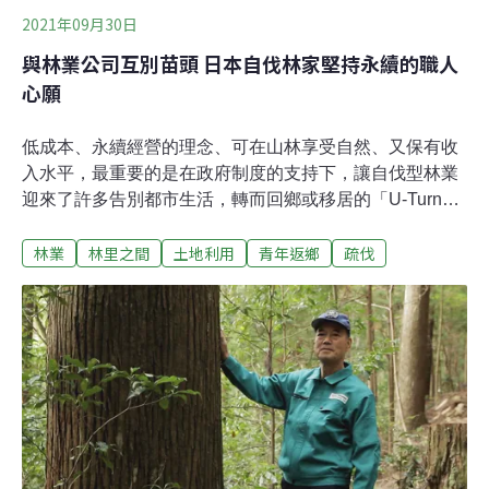
2021年09月30日
與林業公司互別苗頭 日本自伐林家堅持永續的職人
心願
低成本、永續經營的理念、可在山林享受自然、又保有收
入水平，最重要的是在政府制度的支持下，讓自伐型林業
迎來了許多告別都市生活，轉而回鄉或移居的「U-Turn」
青年。日本自伐型林業推進協會的會長中嶋健造先生，在
林業
林里之間
土地利用
青年返鄉
疏伐
高知縣伊野町[1] 從事林業數十年後，深深體認日本當下的
林業模式衍生出許多的環境問題，高額的稅金補助更是形
同無底洞，於是在2014年成立自伐型林業推進協會，希望
將師法自然、友善環境的持續性經營理念推廣至日本全國
各地。但是推廣的前幾年並不順利，由於直接影響到日本
既有林業生產系統的經濟利益，如十幾年都不改變生產方
式的各地森林組合、林業機械的供應鏈，也與日本林業主
流學者推薦的森林管理方式不同。去年我與中嶋先生吃飯
閒聊時，只要一講到森林組合、或是某些不友善於自伐型
林業推廣的自治體，他總是忿忿不平。日本的森林組合及