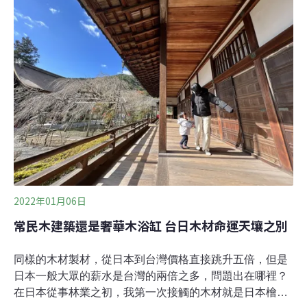
經營活動」與「植林活動」兩種森林碳匯方式。以「植林
活動」申請森林碳匯的案例非常少，其原因不只是須改變
土地利用方式，在原本不是森林的土地上植樹成林，實務
經驗上取得土地的困難度也非常高，去（2021）年紀錄顯
示，日本森林碳匯申請案件中，有51件都是「森林經營活
動」，「植林活動」掛零。強調森林疏伐管理的「森林經
營活
2022年01月06日
常民木建築還是奢華木浴缸 台日木材命運天壤之別
同樣的木材製材，從日本到台灣價格直接跳升五倍，但是
日本一般大眾的薪水是台灣的兩倍之多，問題出在哪裡？
在日本從事林業之初，我第一次接觸的木材就是日本檜