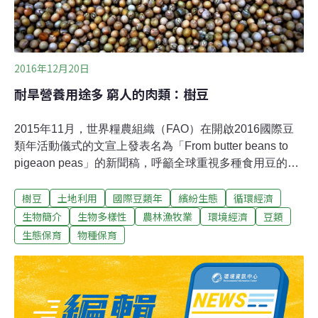
椒）丟進去煮；現在則透過烹調專家，發展成細緻的香料
鹽，讓平地料理加入部落態度，食物有了台
2016年12月20日
耐旱營養用途多 窮人的肉類：樹豆
2015年11月，世界糧農組織（FAO）在開啟2016國際豆
類年活動儀式的文宣上發表名為「From butter beans to
pigeaon peas」的新聞稿，呼籲全球重視多種食用豆的價
值及功能，也讓人注意到樹豆（pigeaon peas）的未來潛
樹豆
土地利用
國際豆類年
繽紛生態
循環經濟
力。在世界乾旱及半乾旱地區居住了超過20億的人口，其
中有6億4000多萬人屬於極度貧窮，耐旱的樹豆，無疑地
生物簡介
生物多樣性
農林漁牧業
環境經濟
豆類
成為這些人重要的蛋白質來源，因此又被稱之為「窮人的
生態保育
物種保育
肉」。位於印度的國際熱帶半乾旱地區農業作物研究所
（ICRISAT），是致力於樹豆研究及推廣的重要機構，也
是聯合國推動豆類年活動的幕後推手。國際上樹豆稱呼語
彙達792種植物分類系統上，樹豆屬於豆科
（Leguminosae），菜豆族（Phaseoleae），樹豆亞族