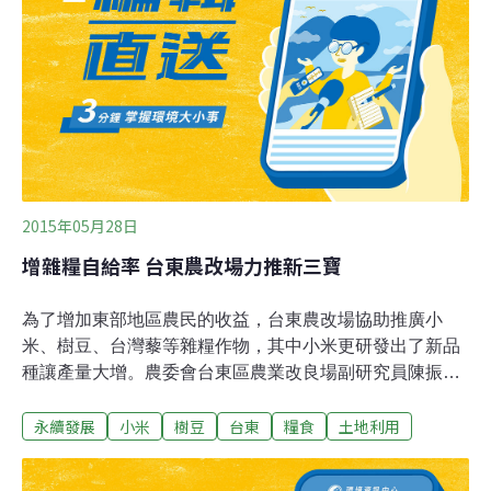
（Cajaninae），樹豆屬（Cajanus Adans.）。全球樹豆
屬植物總計32種，樹豆（Cajanus cajan
2015年05月28日
增雜糧自給率 台東農改場力推新三寶
為了增加東部地區農民的收益，台東農改場協助推廣小
米、樹豆、台灣藜等雜糧作物，其中小米更研發出了新品
種讓產量大增。農委會台東區農業改良場副研究員陳振義
表示，產量高出1到2倍，那樹豆的部分產量高出2到3成左
永續發展
小米
樹豆
台東
糧食
土地利用
右，多年的研究發現它，具有很高營養價值。比起國內稻
米的自給率超過9成，雜糧幾乎靠進口，自給率連1%都不
到，農委會希望減少種稻面積與產量，獎勵補貼農民轉作