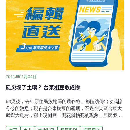
雜糧或進口替代作物，不過環保團體認為政府的配套政策
還不夠積極。這幾年台糖也積極投入非基改黃豆、玉米栽
培，黃豆生產面積更從2014年的25公頃，打算2015年提
高到40公頃，雖然價格比進口基改黃豆貴上5、6倍，仍以
新鮮與健康搶攻市場，環保團體認為台糖土地是生產雜糧
作物的好基地，應該善加規劃利用。
2011年01月04日
風災壞了土壤？ 台東樹豆收成慘
88災後，去年原住民族地區的農作物，都陸續傳出收成慘
兮兮的消息；現在是台東樹豆的產期，不過在災區台東大
武鄉大鳥村，卻出現樹豆一開花就枯死的現象，居民懷疑
是風災破壞土質所造成。大鳥村正值樹豆採收季節，但樹
樹豆
台東
土地利用
環境監測
循環經濟
豆田裡，走幾步就可以看見樹枝凋零、乾枯的現象。原本