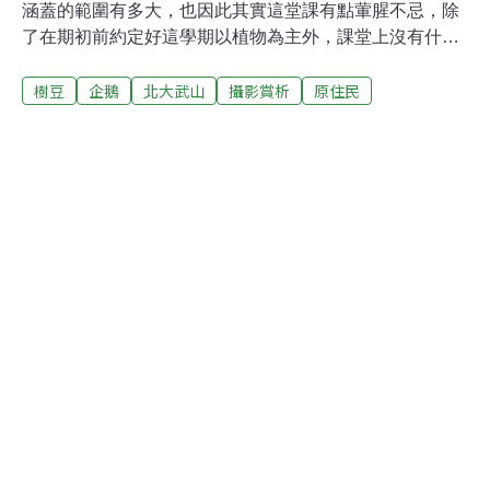
涵蓋的範圍有多大，也因此其實這堂課有點葷腥不忌，除
了在期初前約定好這學期以植物為主外，課堂上沒有什麼
不能列入討論；卻也因此常常不小心大家一聊開便岔了
樹豆
企鵝
北大武山
攝影賞析
原住民
題：而case study部份，大家各自挑選有興趣的「植物」
來討論，同學挑了「菇類」、「藥草植物」、「民俗植
物」、「香料」作報告，而我挑了「咖啡」來作主題。由
於範圍無限，當真的要做報告時，才發現「咖啡」的範圍
還真廣濶。就在field census的部分，老師安排了一天到北
大武山走走，同行的還有來自印度的訪問學者，他的專長
就是生物多樣性，在他的兩堂演講上也收獲不少。那天的
天氣不錯，是爬山也不會流汗的溫度。天空有著明顯的界
線，南方是一片雲，北方則是淺藍的天空。從沿山公路轉
泰武方向，海拔拔高十分快速；而我們走沒多久，就被某
種植物給攔了下來，一行人開始對它指指點點討論許久。
「樹豆」是被住民很普遍使用的食