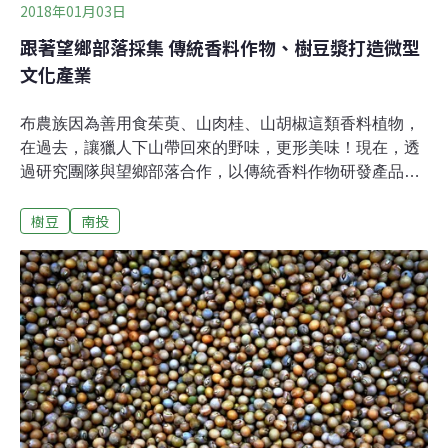
2018年01月03日
跟著望鄉部落採集 傳統香料作物、樹豆漿打造微型
文化產業
布農族因為善用食茱萸、山肉桂、山胡椒這類香料植物，
在過去，讓獵人下山帶回來的野味，更形美味！現在，透
過研究團隊與望鄉部落合作，以傳統香料作物研發產品，
探索不傷及林木的採集林業可能性，讓部落發展微型文化
樹豆
南投
產業的過程更具主體性。採集林業不傷林木 望鄉香料作物
及樹豆漿出線台灣森林生態系服務功能有多厲害？在林務
局計畫支持下，由台大實驗林管處、高雄餐飲大學、林試
所及布農望鄉部落共同合作，在林試所植物園組研究團隊
三年陪伴下，繼挖掘布農豆類保種智慧，更進一步利用部
落長期與山林相處的智慧、並因此保育的里山資本，開啟
為部落量身打造的產業契機。各個民族都有精彩的利用植
物增添食物美味的智慧，而長期與山林共生的布農族，為
了去除野生動物腥味，十分豪氣地將大把的Tana（食茱
萸，音似：打那）、Qaimus（山肉桂）、Maqav（山胡