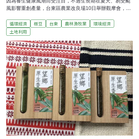
因為養生健康風潮而受注目，不過生長期在夏天、易受颱
風影響重創產量，台東區農業改良場10日舉辦觀摩會，建
議農民「延後種植」對抗颱風。台東農改場長陳信言表
循環經濟
樹豆
台東
農林漁牧業
環境經濟
示，台東樹豆多在清明過後種下，7、8月時已長到1個人
高，這時很容易碰到颱風造農災，不過經試驗發現，不管
土地利用
樹豆何時種，都會在11、12月底開花，只是植株沒有這個
高，只要搭配增加種植密度，應可維持一定產量。台東農
改場副研究員陳振義說明，台東農改場連續2年在台東
市、大武鄉試驗栽種，發現在6、7月播種仍有相當產量，
2到6月間則可再種其他作物增加收入。