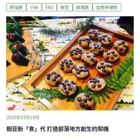
原住民
小米
FAO
樹豆
排灣族
生物多樣性
吃穀物的小鳥所製作的簡易趕鳥器，在山裡微風的助陣
下，不時發出讓人安心的聲音。「小鳥很聰明，罐頭的聲
音已經趕不走牠們了。」部落農人說，現在小米收成前，
得到田裡守著才行。儘管收成不易，小米承載著部落的文
化傳統和生物多樣性價值，在原鄉土地紛紛改種其他經濟
作物的現今，有些部落仍然堅持傳統農作，積極保存小米
種原及其神聖文化。莫拉克風災後遷居至平地的新來義部
落，部落發展協會有感於傳統排灣農耕知識的流失，數年
後號召族人返鄉耕種，組成部落小農共耕隊，重返舊部落
農地，種回傳統作物。走進來義鄉義林部落的「部落蔬
店」，架上販售著小米、紅藜、黑藜、樹豆、山芋和地瓜
等雜糧作物，也有小農順應節令種植、每日現採的蔬菜，
可說是
2020年03月18日
樹豆新「食」代 打造部落地方創生的契機