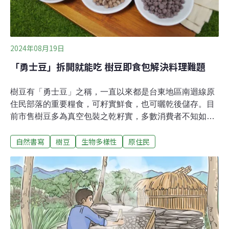
2024年08月19日
「勇士豆」拆開就能吃 樹豆即食包解決料理難題
樹豆有「勇士豆」之稱，一直以來都是台東地區南迴線原
住民部落的重要糧食，可籽實鮮食，也可曬乾後儲存。目
前市售樹豆多為真空包裝之乾籽實，多數消費者不知如何
料理，才能煮到鬆軟好吃。近日，台東農改場成功開發樹
自然書寫
樹豆
生物多樣性
原住民
豆即食包，只需充分泡水，就可直接料理，且外觀不易塌
陷變形，不論煮飯、煮湯、涼拌，甚至做成甜品都適合，
顛覆樹豆不易烹煮的印象。樹豆（Cajanus cajan (L.)
Millsp.）又名木豆，屬於耐旱作物，主要分布於亞洲、非
洲、拉丁美洲和加勒比海等地區，是台灣原住民部落的傳
統食材之一。且樹豆雖為豆科作物，卻不含會引發過敏原
的大豆成分，屬於非過敏原食材，可替代精緻澱粉食物來
源，增加人體蛋白質及膳食纖維的攝取，因此近年也被視