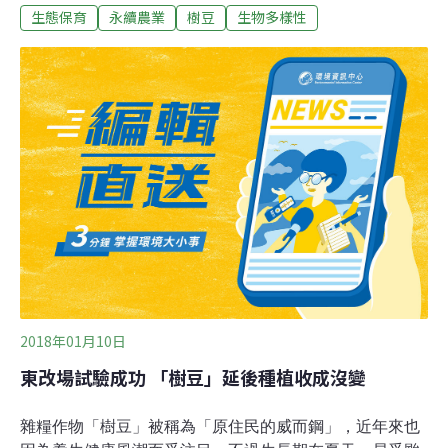
生態保育
永續農業
樹豆
生物多樣性
興趣來了解這吃了會放屁的豆子，還給了我靈感，「對
吼，不如從族語上爬梳一下」。樹豆學名為Cajanus cajan
(L.) Millsp.，豆科（Leguminosea）木豆屬（Cajanus）；
有起源於印度及非洲兩種說法，目前學者皆傾向前者之
說，特別是印度的特蘭甘納邦（Telangana）與恰蒂斯加
爾邦（Chhattisgarh）地區。在討論台灣原住民族語之
前，我們先從台灣文獻上的記載來了解樹豆。最早，是清
代治理台灣期間寫下的府志，這些編纂的師爺們，恐怕都
不是訓練有素的植物專家，多只是單純收集、編寫，不見
得曾親見其植株樣貌。其中《重修台灣府志》（清，范咸
纂輯）提及：「番豆，大至合抱，
2018年01月10日
東改場試驗成功 「樹豆」延後種植收成沒變
雜糧作物「樹豆」被稱為「原住民的威而鋼」，近年來也