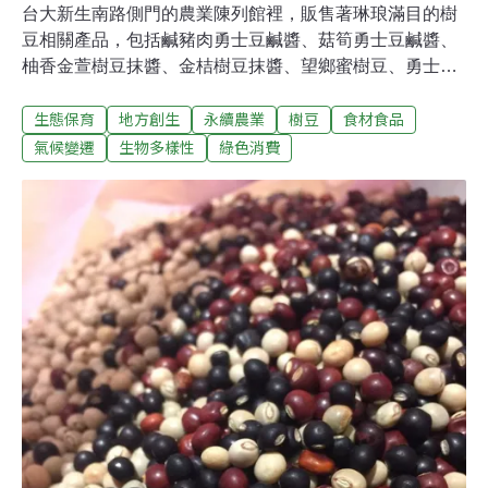
台大新生南路側門的農業陳列館裡，販售著琳琅滿目的樹
豆相關產品，包括鹹豬肉勇士豆鹹醬、菇筍勇士豆鹹醬、
柚香金萱樹豆抹醬、金桔樹豆抹醬、望鄉蜜樹豆、勇士豆
茶、海鹽馬告樹豆能量棒、馬告鳳梨樹豆能量棒等，都是
生態保育
地方創生
永續農業
樹豆
食材食品
台大實驗林與林務局合作的成果。三年來，從樹豆漿粉起
步，持續開發成現代人習慣食用的品項，希望可適應降雨
氣候變遷
生物多樣性
綠色消費
量少至300毫米的樹豆，能深入各樣產品中，讓更多人有
機會食用這種深具永續性與未來性的食物。走在全台部
落，都見得到樹豆以約1公尺到2公尺高的小灌木形式，零
星種在田邊或聚落與森林交界的淺山區域，葉子毛茸茸、
長橢圓形、茂茂密密一滿樹，鮮黃色小花成對生長、團團
錦簇，大約到了初冬，鎌刀型的莢果飽滿後逐漸枯萎，正
是部落族人忙著採收樹豆之時。為開拓樹豆知名度並履踐
USR 曲芳華積極開發相關產品台灣原住民部落幾乎都視樹
豆為日常飲食的一環，布農族、阿美族、卑南族、排灣族
等都有歷代傳承的樹豆食譜，「多數平地人並不認