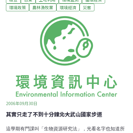
開花期，花朵長得很漂亮，卻出現樹豆直接枯死的現象，
環境政策
農林漁牧業
環境經濟
災害
農民只能收成一半的產量，其他部落也陸續出現這種現
象，農民紛紛質疑是風災過後，土質遭破壞，感嘆種什麼
都種不好。
2006年09月30日
其實只走了不到十分鐘――北大武山國家步道
這學期有門課叫「生物資源研究法」，光看名字也知道所