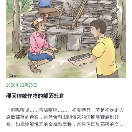
作一種健康食材。但一般真空包裝的乾樹豆籽實，光是處
理階段，就需要浸泡4~6小時，炊煮時間是紅豆、綠豆的
兩倍，料理門檻偏高也導致樹豆較難出現在一般餐桌上。
而台東區農業改良場在浸
2020年12月25日
種回傳統作物的部落穀倉
「喀噹喀噹……喀噹喀噹……」初夏時節，若是初次走入
原鄉部落的遊客，必然會對田間傳來的清脆聲響感到好
奇。如風鈴般悅耳的金屬敲擊聲，是原住民族部落的文化
聲景，傳遞著田間小米將要收成的訊息。農民為了趕走偷