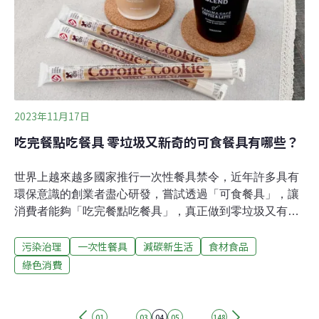
路的可及性，後者則以公共交通的可及性，特別是脆弱族
群是否可便利使用公共交通為關注的焦點。但若仔細疏理
2023年11月17日
吃完餐點吃餐具 零垃圾又新奇的可食餐具有哪些？
世界上越來越多國家推行一次性餐具禁令，近年許多具有
環保意識的創業者盡心研發，嘗試透過「可食餐具」，讓
消費者能夠「吃完餐點吃餐具」，真正做到零垃圾又有趣
味。台灣今年8月起擴大禁塑令，將PLA一次性餐具列入禁
污染治理
一次性餐具
減碳新生活
食材食品
用名單，超商等八大類場所不得使用PLA免洗餐具。PLA
號稱「生物可分解塑膠」，實際上需要在特定環境中才能
綠色消費
分解，與其他塑膠一起回收也會影響再製產品的品質，造
成回收困難。現今採取「禁塑令」的國家或城市愈來愈
多，PLA餐具的例子卻說明了要兼具方便與環保並非易
......
......
01
03
04
05
148