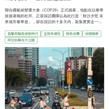
聯合國氣候變遷大會（COP28）正式揭幕，地點在以奢華
旅遊著稱的杜拜。正當採訪團隊以為此行是「秋沙夕照 未
來城市奢華遊」，卻在採訪的十多天內，紮紮實實走一遍
阿聯的山海大景，幾位受訪者也推薦給我們在地人的私藏
直擊阿聯氣候新時代
生物多樣性
綠色消費
休閒娛樂
景點，因而有了這篇小集錦的誕生。我們希望能讓更多人
看到除了一般走馬看花的觀光行程與旅遊勝地杜拜之外，
阿拉伯聯合大公國
如何更充實的透過旅遊看見阿聯在地的環境、生態、低碳
面向。環境資訊中心實地走訪 近距離感受阿聯的風景國家
水族館（The National Aquarium）位在阿布達比市區的國
家水族館，交通便利，是當地重要的生態教育、救援和復
育空間。這裡棲息著超過4萬6000隻來自世界各地的海洋
生物、爬蟲類、鳥類及哺乳類動物。館內1樓的海龜值得
你多看一眼，牠們是水族館與阿布達比環境署救回的擱淺
海龜，暫時留在館內接受治療與照護，等待著重返大海的
那一天。到訪的旅客別只在一樓逗留，二樓可以看海龜救
援跟復育的情況。