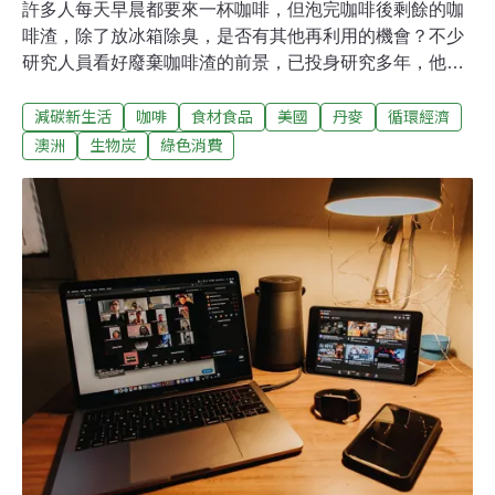
許多人每天早晨都要來一杯咖啡，但泡完咖啡後剩餘的咖
啡渣，除了放冰箱除臭，是否有其他再利用的機會？不少
研究人員看好廢棄咖啡渣的前景，已投身研究多年，他們
會如何讓咖啡渣轉生？走進美國的星巴克門市，總能在角
減碳新生活
咖啡
食材食品
美國
丹麥
循環經濟
落看到一個黑色桶子，裡面裝著一袋袋包裝好的咖啡渣，
供人免費取用。桶子上寫著：「咖啡渣具有多種用途，可
澳洲
生物炭
綠色消費
以堆肥、驅除害蟲、身體磨砂，還是花園的天然肥料！」
讓人一目了然咖啡渣的功用，事實上，咖啡渣的用處可不
僅於此。咖啡渣製成生物炭 為混凝土增加30%強度咖啡渣
是日常生活常見的廢棄物，但他們的歸處可不只是垃圾掩
埋場，近年來在各領域專家的研究下，有了愈來愈廣泛的
應用。其中一個備受矚目的新應用，就是取代混凝土中的
部分沙子，神奇的是，研究發現加入咖啡渣的新配方，能
讓混凝土的強度增加將近30%。主持這項研究的皇家墨爾
本理工大學材料科學家暨結構設計工程師羅伊前德
（Rajeev Roychand）表示，咖啡渣在原