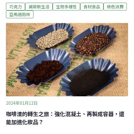
巧克力
減碳新生活
生物多樣性
食材食品
綠色消費
業革命。喜歡吃巧克力，卻擔心有咖啡因或可可鹼嗎？或
許可以試試巴西常見的作物大花可可（Cupuaçu，學名
亞馬遜雨林
Theobroma grandiflorum，或音譯作古布阿蘇）製成的
Cupulate巧克力，不僅不含鹼性物質和咖啡因、營養價值
高，還可以拯救雨林！無咖啡因的可可豆，亞馬遜的驕
傲！巴西亞馬遜原產的大花可可，正逐漸改變當地的經濟
模式，為全球巧克力市場帶來不一樣的選擇。大花可可是
可可的親戚，和可可樹（學名：Theobroma cacao）同屬
梧桐科小喬木。大花可可有著咖啡色橢圓形的果實，果實
可作為食物、加進食品裡，提煉成大花可可油、製成巧克
力，可以加工成至少25種不同的產品，用途相當廣泛。
2024年01月12日
咖啡渣的轉生之旅：強化混凝土、再製成容器，還
能加進化妝品？