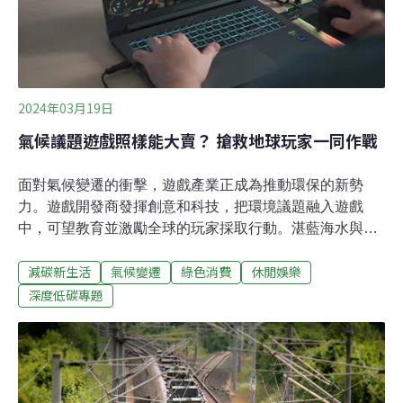
亂象、也讓垃圾增加。因此，BTS東家HYBE在上個月18
日宣布，未來旗下藝人推出的Weverse版數位專輯，將改
為更永續的設計。所謂的數位專輯，並沒有實體CD，僅提
供一張數位卡，掃描
2024年03月19日
氣候議題遊戲照樣能大賣？ 搶救地球玩家一同作戰
面對氣候變遷的衝擊，遊戲產業正成為推動環保的新勢
力。遊戲開發商發揮創意和科技，把環境議題融入遊戲
中，可望教育並激勵全球的玩家採取行動。湛藍海水與細
白沙灘交錯的景緻間，許多小海龜正奮力爬向大海，突然
減碳新生活
氣候變遷
綠色消費
休閒娛樂
之間，從天而降的巨型機器龜（Droid Turtle）阻撓了去
路、把剛孵化的海龜一隻又一隻抓走，創造出這隻失控巨
深度低碳專題
型機器龜的瘋狂科學家T博士，正在努力拯救海龜、收拾
殘局。這是攻城遊戲「海島奇兵」（Boom Beach）推出
的新活動，玩家的任務是打敗機器龜並獲得獎勵，還可以
付費購買商店中的寶物，收益將捐贈給海龜保護協會。如
此奇幻的故事情節吸引了不少玩家，團隊在遊戲中融入海