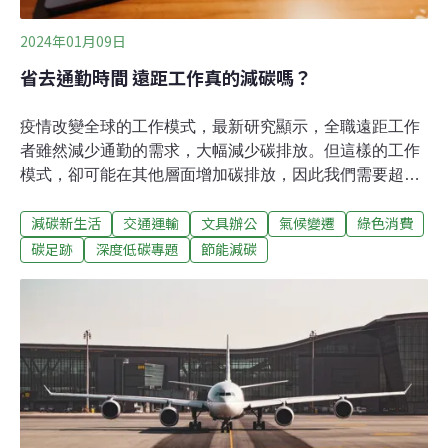
2024年01月09日
省去通勤時間 遠距工作真的減碳嗎？
疫情改變全球的工作模式，最新研究顯示，全職遠距工作
者雖然減少通勤的需求，大幅減少碳排放。但這樣的工作
模式，卻可能在其他層面增加碳排放，因此我們需要超越
「工作模式」的探討，主動在日常生活中，落實更環保的
減碳新生活
交通運輸
文具辦公
氣候變遷
綠色消費
生活方式。隨著COVID-19疫情大流行，遠距工作成為全
球不少上班族的生活新常態，然而隨著疫情趨緩，許多大
碳足跡
深度低碳專題
節能減碳
公司紛紛將員工召回辦公室實體上班，或是改為混合辦公
的工作模式，如亞馬遜（Amazon）、迪士尼
（Disney），以及在遠距工作模式下崛起的視訊會議巨頭
Zoom。不過，這種混合辦公、或是居家辦公（WFH）的
工作模式，對於節能減碳究竟是機會還是挑戰呢？WFH逐
漸終結？ 混合辦公模式越來越普及因疫情緣故，遠距工作
模式在全球迅速普及。全球各地的員工普遍都期待更彈性
的工作安排。Zoom身為遠距會議軟體龍頭，曾經發下豪