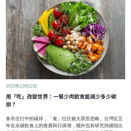
是怎麼做的？隨著全球旅遊業蓬勃發展，一些熱門旅遊勝
地正面臨過度旅遊（overtourism）的問題，大量觀光客對
當地環境、社區和文化造成了負面影響。為了應對這些挑
戰，一些地方政府採取了新舉措，例如向遊客收取入場費
和觀光稅，最近，日本廣島廿日市開徵宮島的「登島
稅」，希望能以價制量，平衡當地旅遊業的經濟利益以及
永續經營。究竟這樣的作法是否有效，其他國家應對觀光
發展的做法又是如何呢？為減緩過度旅遊而加徵「登島
費」的宮島
2023年12月22日
用「吃」改變世界：一餐少肉飲食能減少多少碳
排？
食衣住行中的碳排，「食」往往被大眾所忽略。台灣近五
年在永續飲食上的推廣與日俱增，國外也有研究持續指出