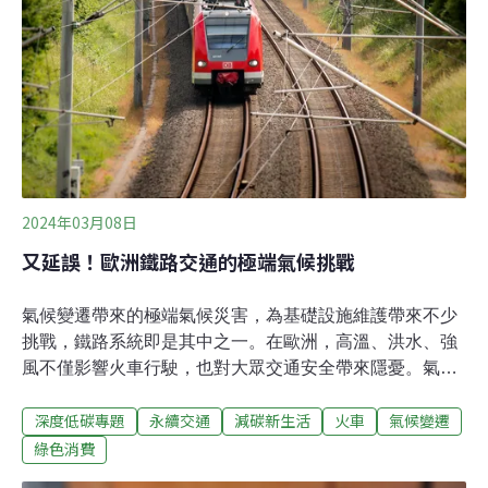
龜上岸產卵、孵化後返回大海會遇到的各種威脅，在潛移
默化中提升玩家的保育意識。這款手遊由芬蘭遊戲公司
Supercell推出，該公司推出的遊戲另還有部落衝突
（Clash of Clans）。Green Game Jam誕生 讓電玩遊戲
多一
2024年03月08日
又延誤！歐洲鐵路交通的極端氣候挑戰
氣候變遷帶來的極端氣候災害，為基礎設施維護帶來不少
挑戰，鐵路系統即是其中之一。在歐洲，高溫、洪水、強
風不僅影響火車行駛，也對大眾交通安全帶來隱憂。氣候
變遷是如何影響歐洲鐵路業，各國又面臨什麼樣的挑戰、
深度低碳專題
永續交通
減碳新生活
火車
氣候變遷
推出了哪些解決方案？2024年1月，強烈風暴「伊莎」
（Storm Isha）讓英國交通大亂，火車班次取消、道路被
綠色消費
洪水淹沒、渡輪停駛、航班停飛。2023年12月，德國暴雪