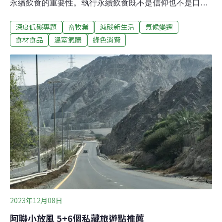
永續飲食的重要性。執行永續飲食既不是信仰也不是口
號，一餐的改變將減少對地球環境的衝擊。2023年英國牛
深度低碳專題
畜牧業
減碳新生活
氣候變遷
津大學的最新研究，進一步提供依據，讓我們一起詳細了
解餐食對溫室氣體排放的影響。吃肉的一餐以及吃蔬食的
食材食品
溫室氣體
綠色消費
一餐，碳排放量差多少？英國牛津大學最新研究指出，肉
食者如改採少肉飲食，減碳效果相當於減少800萬輛汽車
上路。無肉不歡者的一餐和蔬食者的一餐，所製造出的碳
排究竟差了多少？根據《BBC》報導，這項研究收集了五
萬5000名受試者的數據並分析後發現，以成年人一日所需
約2000大卡的熱量來看，若依照不同飲食型態統計平均溫
室氣體的排放量，多肉主義者（high meat-eaters，指每日
攝取超過100公克的肉類）平均會產生10.24公斤的碳排
放；而少肉主義者（low meat-eaters，指每日攝取約
2023年12月08日
阿聯小放風 5+6個私藏旅遊點推薦