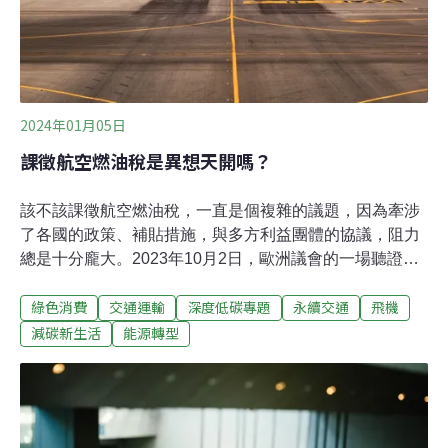
語，「將全力招聘最棒的人才，不考慮地點」，2023年1
月底為止，該公司擁有約8400
2024年01月05日
課徵航空燃油稅是異想天開嗎？
該不該課徵航空燃油稅，一直是個複雜的議題，因為牽涉
了各國的政策、補貼措施，與多方利益團體的協議，阻力
總是十分龐大。2023年10月2日，歐洲議會的一場聽證會
讓許多環保團體對徵收航空燃油稅重新燃起希望。「當我
綠色消費
交通運輸
深度低碳專題
永續交通
飛機
在加油站為車子加油，付款時的稅就佔了50%到60%。但
是當飛機加油，稅卻是零。哪個歐洲人會認為有道理？」
減碳新生活
能源轉型
日前正式成為歐盟新任氣候執委的荷蘭前外交部長胡克斯
特拉（Wopke Hoekstra）明確指出，不對航空燃油徵稅，
是「最大的荒謬」。隨著全球旅遊業蓬勃發展，一些熱門
旅遊勝地正面臨過度旅遊（overtourism）的問題，大量觀