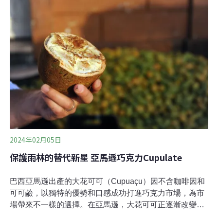
導致繁忙的慕尼黑機場關閉、大眾交通運輸全面暫停營
運，影響擴及中歐。僅僅在2023年，奧地利聯邦鐵路公司
因為天氣原因的停駛次數就高達1900次，成為另類的火車
安全隱憂。氣候變遷下，洪水、強風、熱浪等極端氣候災
害頻傳，為歐洲鐵路產業帶來嚴峻挑戰。極端高溫可能導
致軌道變形（buckling）或變質、架空電線（Catenary
Wire）鬆弛，甚至有鐵軌附近植被因高溫而著火的先例，
鐵道上的枕木等配件也可能因此面臨額外壓力，進而故
障。
2024年02月05日
保護雨林的替代新星 亞馬遜巧克力Cupulate
巴西亞馬遜出產的大花可可（Cupuaçu）因不含咖啡因和
可可鹼，以獨特的優勢和口感成功打進巧克力市場，為市
場帶來不一樣的選擇。在亞馬遜，大花可可正逐漸改變當
地經濟模式，不僅保護了雨林，也改善社區經濟、永續農