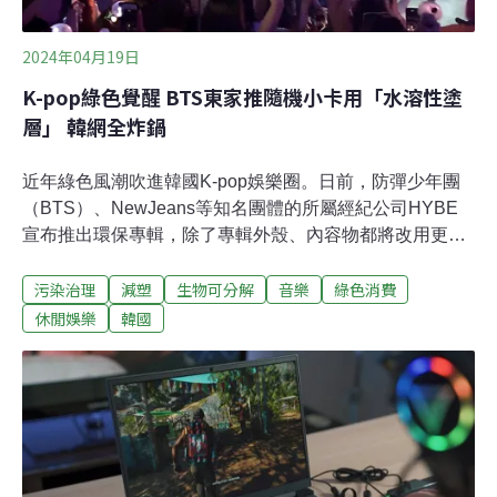
2024年04月19日
K-pop綠色覺醒 BTS東家推隨機小卡用「水溶性塗
層」 韓網全炸鍋
近年綠色風潮吹進韓國K-pop娛樂圈。日前，防彈少年團
（BTS）、NewJeans等知名團體的所屬經紀公司HYBE
宣布推出環保專輯，除了專輯外殼、內容物都將改用更永
續的環保材質，甚至將推出「水溶性塗層」的小卡，這也
污染治理
減塑
生物可分解
音樂
綠色消費
讓入了小卡坑的粉絲們一片譁然、怨聲四起。小卡衝高銷
售佳績 專輯本體淪為垃圾K-pop圈盛行小卡文化。同一張
休閒娛樂
韓國
專輯公司會出不同版本、不同通路的小卡，以增加買氣。
對於想集齊全套小卡或是想收藏本命成員小卡的粉絲來
說，不僅要有購買多張專輯的財力，還得有十足的運氣。
有的粉絲則是為了參加偶像的「簽售會」，想增加中籤機
率，而購買大量專輯。不過，當收集到需要的內容物後，
這些重複購買的專輯本體就可能被丟棄在路邊，造成浪費