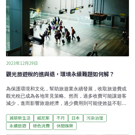
光客對當地環境、社區和文化造成了負面影響。為了應對
這些挑戰，一些地方政府採取了新舉措，例如向遊客收取
入場費和觀光稅，最近，日本廣島廿日市開徵宮島的「登
島稅」，希望能以價制量，平衡當地旅遊業的經濟利益以
及永續經營。究竟這樣的作法是否有效，其他國家應對觀
光發展的做法又
2023年12月29日
觀光旅遊稅的進與退，環境永續難題如何解？
為保護環境和文化，幫助旅遊業永續發展，收取旅遊費或
觀光稅已成為各地常見策略。然而，過多收費可能讓遊客
減少，進而影響旅遊經濟，過少費用則可能使效益不彰。
日本著名的海上鳥居「嚴島神社」所在的宮島，從2023年
減碳新生活
威尼斯
不丹
日本
污染治理
10月開始對旅客徵收每人100日圓的登島稅。與此同時，
旅遊稅行之多年的不丹卻宣布調降並砍半費額，希望藉此
永續旅遊
綠色消費
休閒娛樂
吸引更多旅客來訪。究竟徵收旅遊稅的效益如何，各國又