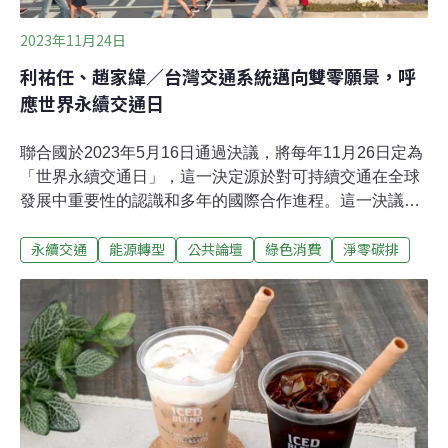
2023年11月24日
利祐任、趙家緯／台灣交通系統邁向雙零願景，呼
應世界永續交通日
聯合國於2023年5月16日通過決議，將每年11月26日定為
「世界永續交通日」，這一決定源於對可持續交通在全球
發展中重要性的認識和多年的國際合作進程。這一決議延
續了早期關於交通在永續發展中角色的多項決議，以及
永續交通
能源轉型
公共論壇
綠色消費
淨零碳排
2016年和2021年聯合國全球永續交通大會的成果。特別是
2016年11月26日在阿什哈巴德舉辦的首屆大會，這個日期
因而被選為象徵性的紀念日，以凸顯永續交通對全球發展
的貢獻。在該決議文中，強調將從下列兩大面向推動永續
交通：聯合國藉由訂定年度永續交通日，展示了對於實現
更加永續未來的堅定承諾。永續交通就是Vision Zero 與
Net Zero於2015年通過的聯合國永續發展目標中，在第九
項「產業、創新與基礎設施」目標以及第11項「永續城鎮
與社區」中均有提及運輸議題，前者強調農村地區聯外道