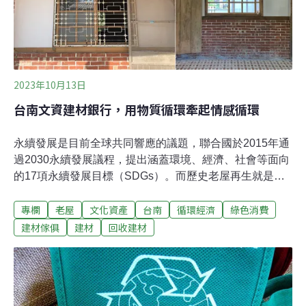
癒身心靈，又能一邊保護大自然的祕訣有哪些？祕訣一：
選擇更環保的出遊方式如果是搭乘燃油車，不妨透過共乘
或大眾運輸工具出遊。電動車和自行車也是低碳的選項，
可以幫助減少來回途中的
2023年10月13日
台南文資建材銀行，用物質循環牽起情感循環
永續發展是目前全球共同響應的議題，聯合國於2015年通
過2030永續發展議程，提出涵蓋環境、經濟、社會等面向
的17項永續發展目標（SDGs）。而歷史老屋再生就是屬
於「永續城鄉」目標的一環，若更細膩地探討，歷史老屋
專欄
老屋
文化資產
台南
循環經濟
綠色消費
整修階段使用舊建材，也符合「責任消費與生產」目標，
透過材料的循環，除減少廢物產生，也讓資源得以有效率
建材傢俱
建材
回收建材
地永續使用，「台南市文資建材銀行」即在此觀念下，追
隨歐盟腳步，於2017年開辦，至今為全國唯一正常運作的
公辦建材銀行，造福了台南市文化資產、歷史老屋。台南
市文資建材銀行主持群也有參與筆者所處好舊好團隊的歷