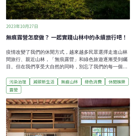
2023年10月27日
無痕露營怎麼做？ 一起實踐山林中的永續旅行吧！
疫情改變了我們的休閒方式，越來越多民眾選擇走進山林
間旅行、親近山林，「無痕露營」和綠色旅遊逐漸受到矚
目。但在我們享受大自然的同時，別忘了我們的每一個選
擇，都直接影響著這片土地的未來。疫情期間出不了國，
污染治理
減碳新生活
無痕山林
綠色消費
休閒娛樂
好多人都悶壞了，紛紛跑到山林吸收芬多精，露營逐漸成
為當紅的休閒方式。人們願意親近大自然當然是一件好
露營
事，卻可能對環境造成額外的負擔，如何把綠色永續的觀
念融入露營文化中，變得更加重要了。近來開始有人提倡
「無痕露營」（Leave-No-Trace Camping）或「生態露
營」（Eco-Camping），並不是要限制人類上山，而是希
望把我們造成的影響降到最低，讓後來造訪的遊客，也可
以享受大自然的美好。想安排一趟綠色永續露營，一邊療