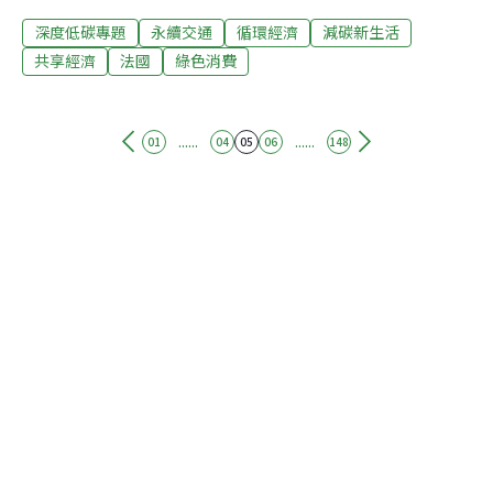
巧的電動滑板車，穿梭在花都大街小巷欣賞美麗的法式建
深度低碳專題
永續交通
循環經濟
減碳新生活
築，享受微風的吹拂，不時還可以停下來喝杯咖啡、拍照
打卡。共享電動滑板車2018年在巴黎上路後，便廣受年輕
共享經濟
法國
綠色消費
人與遊客歡迎，市場規模不斷擴大。根據市場調查機構
Statista統計，2022年共享電動滑板車的經濟利益約有6億
5190萬歐元（約219億5260萬元新台幣）。光鮮亮麗的背
......
......
01
04
05
06
148
後，衍生的問題卻是層出不窮。除了車輛隨意停放、阻礙
交通與破壞市容。巴黎的車禍率在電動共享工具加入後更
大大提升。2021年，一名30多歲的義大利遊客，在人行道
上遭滑板車追撞身亡。使得廢除共享電動滑板車的呼聲不
斷升高。今年4月2日，巴黎市長伊達戈（Anne Hidalgo）
發起公投，讓全巴黎市民決定共享電動滑板車去留。