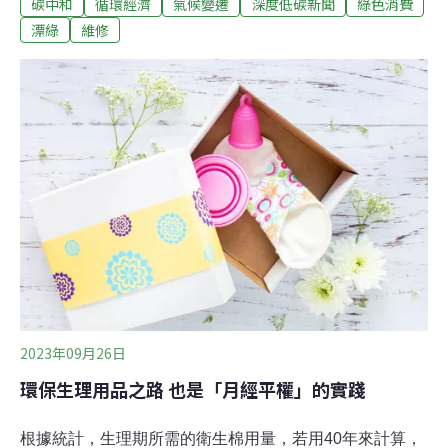
碳中和
循環經濟
氣候變遷
深度低碳新聞
綠色消費
廣告誤導消費者，歐盟達成協議，將立法規範這些關鍵字
不能亂用，也否決了透過「碳抵換」（carbon offset）來
漂綠
維修
宣稱產品碳中和的做法。避免漂綠 2026年起禁企業宣稱自
家產品「環境友善」歐洲議會與理事會9月針對「消費者
賦權綠色轉型指令」（Empowering Consumers for the
Green Transition Directive）達成協議，規範以下事項：
2023年09月26日
環保生理用品之路 也是「月經平權」的實踐
根據統計，生理期所需的衛生棉用量，若用40年來計算，