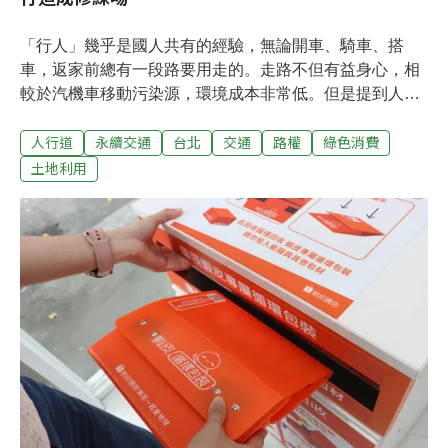
「行人」幾乎是國人共有的經驗，無論開車、騎車、搭
車，返家前總有一段路要用走的。走路不但有益身心，相
較於汽機車移動污染源，環境成本非常低。但是提到人行
道，不少人都有走騎樓要繞開設攤、擺攤；供行人行走的
人行道
永續交通
台北
交通
路權
綠色消費
地面道路，又會遇到機車騎行騎上、腳踏車按鈴要求讓
路⋯⋯等經驗，比路面還坎坷。法令雖保障行人路權，違
土地利用
規樣態卻難以取締，公部門受理行人、自行車違規檢舉依
法無據[1]，人行道形同修練場——行人只能道德勸說或自
我修練、平靜以待。基於保障行走空間與行人路權，是實
踐低碳交通的一環，本文以台北市為例，同時參照《道路
交通管理處罰條例》，釐清人行道中，專供行人行走的地
面道路相關規定。