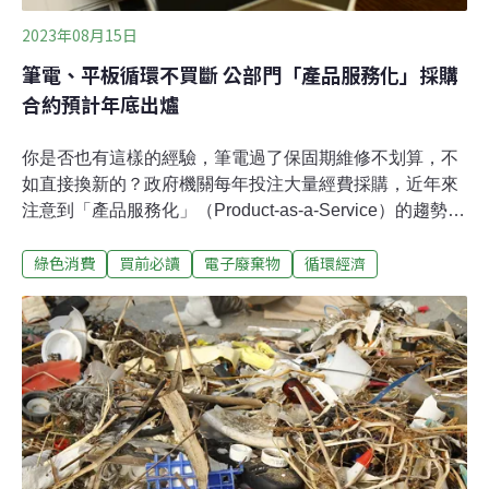
2023年08月15日
筆電、平板循環不買斷 公部門「產品服務化」採購
合約預計年底出爐
你是否也有這樣的經驗，筆電過了保固期維修不划算，不
如直接換新的？政府機關每年投注大量經費採購，近年來
注意到「產品服務化」（Product-as-a-Service）的趨勢，
比起設備買斷，租賃還能享有維修、管理、回收等服務，
綠色消費
買前必讀
電子廢棄物
循環經濟
延伸使用壽命。環保署最快今（2023）年底將訂出公部門
筆電、平板的產品服務化採購合約，預計能延長電子產品
壽命50%，每年降低2.67公噸電子廢棄物。「訂閱服務」
取代買斷 筆電、平板產品服務化公版契約先行根據歐盟
「循環經濟公共採購範例與指引」，循環採購指的是採購
工程、產品、服務時，向業者訂出要求，引導資源在封閉
系統中循環使用，避免負面影響。常見的要求包含使用再
生料、容易維修、負起回收責任，以及產品服務化。循環
台灣基金會倡議總監董敏筑解釋，產品服務化可以想成是