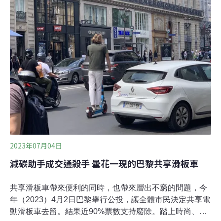
（2022）年全台紙容器回收量有14萬公噸、約90億個。由
於紙餐盒內含防水、防油的塑膠淋膜，台灣具有處理技術
的廠商太少，回收的紙容器多數只能進焚化爐。為鼓勵民
眾多自備餐盒，媽媽氣候行動聯盟主辦「自備餐盒，有何
不可」活動，明天起正式上路。為期2個月的活動時間
內，民眾只要自備容器到全台600餘家合作店家外帶餐
飲，就能享有優惠。從便當店、冰店到餐酒館，響應的店
家各自出招，祭出折價、加菜、份量升級
2023年07月04日
減碳助手成交通殺手 曇花一現的巴黎共享滑板車
共享滑板車帶來便利的同時，也帶來層出不窮的問題，今
年（2023）4月2日巴黎舉行公投，讓全體市民決定共享電
動滑板車去留。結果近90%票數支持廢除。踏上時尚、輕