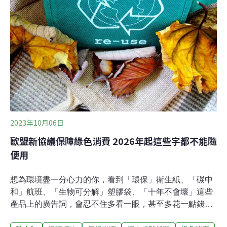
史老屋輔導訪視，因此補助案例需要舊料時，可以有更順
暢的銜接，即便如此，大部分民眾還是喜歡使用新材料，
舊料循環還需要更多推廣，不管在設計端、營造端、司
阜、屋主之間，建材銀行工作人員常常肩負起溝通協調的
工作，傳達『舊料回收不是為了節省預算，而是為了循
環、讓環境更好的目標，也讓好的舊料使建
2023年10月06日
歐盟新協議保障綠色消費 2026年起這些字都不能隨
便用
想為環境盡一分心力的你，看到「環保」衛生紙、「碳中
和」航班、「生物可分解」塑膠袋、「十年不會壞」這些
產品上的廣告詞，會忍不住多看一眼，甚至多花一點錢購
買嗎？消費者很難判斷真環保還是「漂綠」，為避免不實