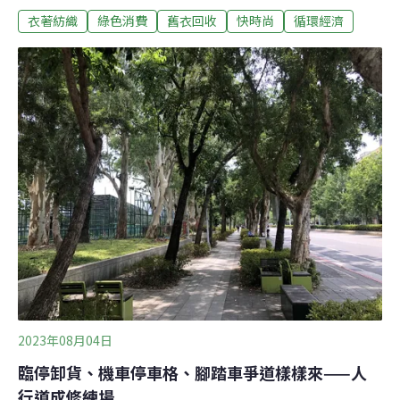
衣著紡織
綠色消費
舊衣回收
快時尚
循環經濟
會執行秘書王嶽斌表示，指引雖是鼓勵性質，仍期盼品牌
服飾業者主動簽署自願性協議，加入「品牌服飾永續聯
盟」，帶動社會綠色時尚風氣。衣服用再生料成本反漲 學
者建議多加與社會溝通據環保署統計，台灣每年約產生71
萬噸紡織廢棄物，其中高達61.6萬噸遭掩埋及焚化
（87%），僅有9.1萬噸被再使用或再利用（13%）。為了
鼓勵業者負起減量責任，環保署草擬「品牌服飾業及百貨
業紡織品循環指引」，希望業者達成各項服飾循環目標，
包括材質單一化、使用再生料、提供修復、再製或共享服
務、禁止銷毀庫存，以及提供回收及二手販賣管道等。環
保署昨（8）日舉辦「品牌服飾業及百貨業紡織品循環指
引草案」座談會，德商搖籃到搖籃設計顧問
2023年08月04日
臨停卸貨、機車停車格、腳踏車爭道樣樣來——人
行道成修練場