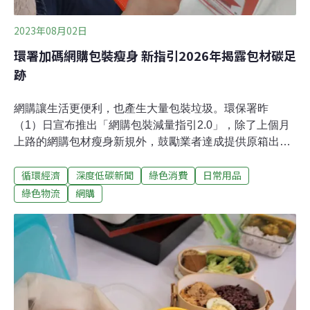
2023年08月02日
環署加碼網購包裝瘦身 新指引2026年揭露包材碳足
跡
網購讓生活更便利，也產生大量包裝垃圾。環保署昨
（1）日宣布推出「網購包裝減量指引2.0」，除了上個月
上路的網購包材瘦身新規外，鼓勵業者達成提供原箱出貨
選項、揭露包裝碳足跡等額外目標。環署表示，目前已有
循環經濟
深度低碳新聞
綠色消費
日常用品
PChome、蝦皮購物等22家業者加入計畫，預計2026年減
掉9萬公噸包裝重量。環保網購指引2.0 目標2026年揭露包
綠色物流
網購
材碳足跡 環保署2019年推出網購包裝減量指引，今
（2023）年7月正式上路，業者須遵守包裝再生料比例、
重量比例，以及循環箱袋目標等規範。環保署昨日舉辦網
購包裝減量論壇，進一步宣布推出比標準更高的「網購包
裝減量指引2.0」。2.0版本的指引非強制性，相關規範如
2023年應達包材材質一致、膠帶不超過2.5倍長高總和
等；2024年應提供原箱出貨的選項、包裝空隙率50%以