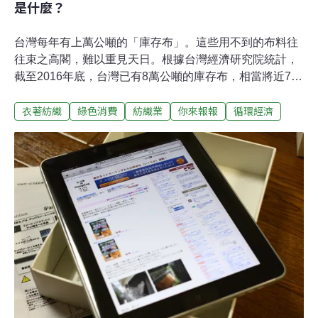
是什麼？
台灣每年有上萬公噸的「庫存布」。這些用不到的布料往
往束之高閣，難以重見天日。根據台灣經濟研究院統計，
截至2016年底，台灣已有8萬公噸的庫存布，相當將近7萬
台轎車的重量。更可怕的是，庫存布正在以每年1萬公噸
衣著紡織
綠色消費
紡織業
你來報報
循環經濟
的速度激增，如果沒有良好的解決辦法，庫存布只會越來
越多。什麼是庫存布？布廠需要安全措施布廠通常會生產
超過客戶訂單的碼數，確保有布料替補瑕疵品，而訂單越
大，庫存布產生越多。例如，訂單為1萬公斤，會生產1萬
700公斤。交貨時，客戶會退回不符合需求的布料，如果
布廠因此需重新啟動機器、調染劑等等，將會增加成本，
也不能保證製出的布料與原先那一批完全相同。最後沒有
成功交貨出去的布料，便成為庫存布。此外，布廠在研發
新布種時，為確保生產穩定性，一次會打樣很多種試樣
布，而不符合研發需求的布料，便成為庫存布。製程失誤
製程失誤是另一個導致庫存布的管道，可能有以下三種情
況。1. 染整製程中顏料比例造成染出來顏色