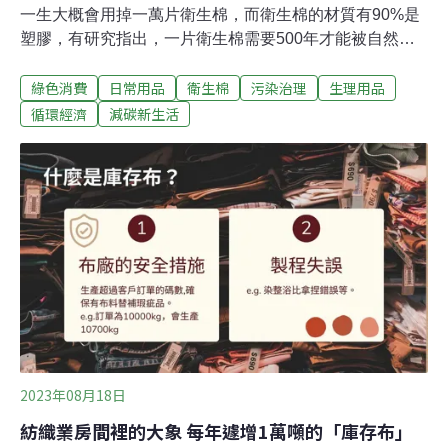
一生大概會用掉一萬片衛生棉，而衛生棉的材質有90%是
塑膠，有研究指出，一片衛生棉需要500年才能被自然分
解。然而生理用品是日常必需品，除了拋棄式的衛生棉
綠色消費
日常用品
衛生棉
污染治理
生理用品
外，我們還有其他選擇嗎？近年來月經平權逐漸被大眾所
重視，隨著戶外休閒運動興盛、環保態度提升，經期生理
循環經濟
減碳新生活
用品的多元選擇成為使用者重視的議題。目前台灣生理用
品使用者多以一次性拋棄式衛生棉為最大宗，然而越來越
多人重視衛生棉材質可能引起的不適感，以及考量拋棄後
所造成的環境問題，環保生理用品的需求開始被看見。衛
生棉的構造可分為表層、內層、側邊、背膠。表層材質大
多為網狀PE或不織布，而內層主要功能是吸收經血，通常
是高分子聚合物組成的複合材質。目前市面上所見的拋棄
式衛生棉九成為塑膠材質，拋棄後所造成的廢棄物、環境
問題也不容小覷，根據研究，分解一片衛生棉約需500
年，每年約產生20萬噸廢棄物。
2023年08月18日
紡織業房間裡的大象 每年遽增1萬噸的「庫存布」