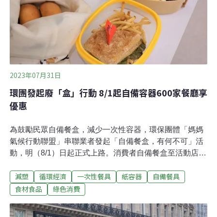
下、塑膠再生料30%以上等；2026年再加入物流及門市循
環箱袋使用率95%以上、揭露包材碳足跡的目標。
2023年07月31日
環團發起廢「盒」行動 8/1起自備容器600家餐廳享
優惠
為鼓勵民眾自備餐盒，減少一次性容器，環保團體「媽媽
氣候行動聯盟」串聯業者發起「自備餐盒，有何不可」活
動，明（8/1）日起正式上路。消費者自備餐盒至活動店家
外帶消費，就能享有優惠。而除了環保，台北冰店業者三
減塑
循環經濟
一次性餐具
紙容器
自備餐具
角冰表示，炎炎夏日買冰，自備容器還更好吃。這是因為
紙盒裝冰通常必須加壓，食用口感不佳。若能自備餐具買
食材食品
綠色消費
冰，「就可以吃到和店裡一樣鬆鬆的冰」。紙容器難回收
環團串聯600店家推自備餐盒享優惠根據環保署統計，去