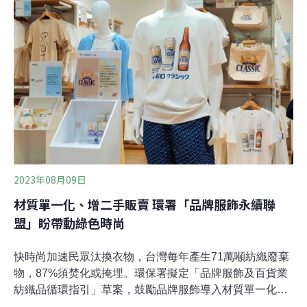
棄物治理平台由八個環保團體與環保署一同創立。時任署
長李應元認為，台灣可能是全球第一個以全國範圍對一次
性塑膠吸管展開管制的國家。
2023年08月09日
材質單一化、增二手販賣 環署「品牌服飾永續聯
盟」盼帶動綠色時尚
快時尚加速民眾汰換衣物，台灣每年產生71萬噸紡織廢棄
物，87%須焚化或掩埋。環保署擬定「品牌服飾及百貨業
紡織品循環指引」草案，鼓勵品牌服飾導入材質單一化、
使用再生料、或提供修復、再製、共享等服務。回收基管