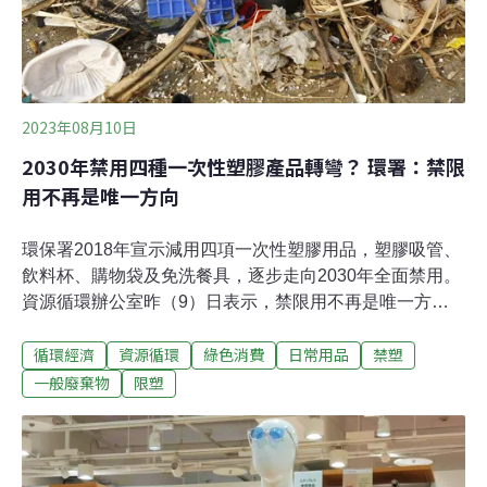
訂閱服務，例如桃園社宅中心就向業者「訂閱」逾3000部
冷氣機，業者除了供應設備，還包下管理、維修、汰換及
回收等服務，公
2023年08月10日
2030年禁用四種一次性塑膠產品轉彎？ 環署：禁限
用不再是唯一方向
環保署2018年宣示減用四項一次性塑膠用品，塑膠吸管、
飲料杯、購物袋及免洗餐具，逐步走向2030年全面禁用。
資源循環辦公室昨（9）日表示，禁限用不再是唯一方
向，未來會結合綠色設計、資源循環，引導市場減塑，朝
循環經濟
資源循環
綠色消費
日常用品
禁塑
向2030年減少13.8萬噸原生塑膠。當時與環保署共同提出
減塑時程表的環保團體除表示遺憾，也認為過去目標「超
一般廢棄物
限塑
前且負責」，環保署不願正視既有目標，恐為政策宣傳帶
來負面效果。環署曾與民間共推減塑政策 海廢平台憂造成
負面效果2030年全面禁用四種一次性塑膠，是環保署與民
間「海洋廢棄物治理平台」共同提出的政策目標。海洋廢