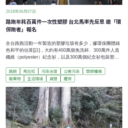
2018年06月07日
路跑年耗百萬件一次性塑膠 台北馬率先反思 邀「環
保跑者」報名
全台路跑活動一年製造的塑膠垃圾有多少，據環保團體綠
色和平的估算[註]，大約有400萬個免洗杯、300萬件人造
纖維（polyester）紀念衫，以及300萬個紀念衫包裝塑膠
袋。為了減少不必要的浪費，台北市政府與綠色和平合
路跑
馬拉松
污染治理
公害污染
塑膠纖維
作，年底登場的台北馬拉松將在報名表加入「環保跑者」
選項，讓關心環境的參加者自主選擇是否領取紀念衫及完
廢棄物
生活環境
減塑
體育
賽衣。綠色和平減塑專案負責人羅可容表示，5月底與市
長柯文哲簽署的「綠色永續台北馬拉松」備忘錄，目前也
正與新北市府接洽，希望其他縣市跟進，將環保規範納入
各級活動賽事審核的流程。一年784場路跑 塑膠垃圾數一
數「看到這個數字，我個人感到非常驚訝。」對於2017年
全台總共舉辦了784場路跑活動，羅可容表示，賽事過程
中產生極大量的一次性塑膠製品，造成「凡跑過必留下痕