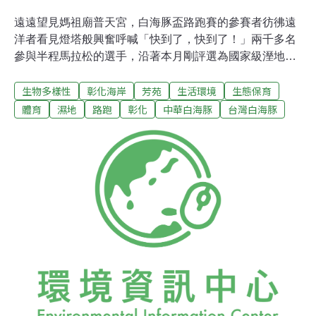
遠遠望見媽祖廟普天宮，白海豚盃路跑賽的參賽者彷彿遠
洋者看見燈塔般興奮呼喊「快到了，快到了！」兩千多名
參與半程馬拉松的選手，沿著本月剛評選為國家級溼地的
芳苑、大城段潮間帶泥灘溼地，頂著烈陽與路旁魚塭反射
生物多樣性
彰化海岸
芳苑
生活環境
生態保育
的陽光，咬牙前行奮力跑向終點。彰化縣環境保護聯盟昨
（23）日在芳苑舉辦第三屆白海豚盃路跑賽，主辦單位表
體育
濕地
路跑
彰化
中華白海豚
台灣白海豚
示「兩年前第一屆我們是為了反國光石化而跑，去年為了
保護白海豚，這次要為了溼地，明年我們會為蚵農而
跑。」本次路跑賽為台灣首創、緊鄰潮間帶的路跑賽，年
僅20歲的楊永均以1:14:15的成績領先群倫完成賽程拿下冠
軍。除了路跑健將踴躍參賽，來自全國各地支持守護白海
豚議題的民眾也熱烈響應，一群參賽者自行在身上彩繪上
白海豚圖案：「我們希望可以讓更多人一起來關心白海
豚！」高齡90歲的阿嬤廖陳玉也報名參加2公里的樂活組
比賽，她是年紀最大的參賽者，生於1923年，同行的家人
表示，「我們特地從台北下來，為了白海豚