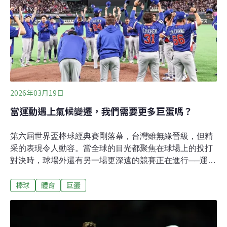
媒。取而代之的氫氟碳化物（HFC）也因導致暖化而遭淘
汰。現今「相對環保」的冷媒是氫氟烯烴（HFOs），但
會在分解後產生三氟乙酸（TFA），在環境與人體累積。
因此，有些北美職業冰球聯盟（NHL）的場館回頭採用百
年前流行的二氧化碳冷媒或氨冷媒。然而，氨
2026年03月19日
當運動遇上氣候變遷，我們需要更多巨蛋嗎？
第六屆世界盃棒球經典賽剛落幕，台灣雖無緣晉級，但精
采的表現令人動容。當全球的目光都聚焦在球場上的投打
對決時，球場外還有另一場更深遠的競賽正在進行──運動
場館如何在氣候變遷的浪潮中，兼顧舒適、安全與永續？
棒球
體育
巨蛋
上萬名台灣球迷跨海應援，「把東京巨蛋變成台北大巨
蛋」令人印象深刻。東京巨蛋這座1988年啟用的室內棒球
場，長年是日本職棒與當地大型會展活動的核心場域。雖
說封閉式穹頂可以讓當地的賽事免於被豪雨或酷暑所影