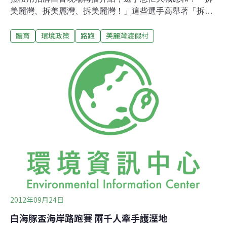
美麗灣、拆美麗灣、拆美麗灣！」這些選手高舉著「拆美
麗灣」毛巾魚貫通過起跑線。2012年年度路跑盛事富邦馬
體育
環境政策
路跑
美麗灣渡假村
拉松賽昨（16日）於市政府前起跑，富邦路跑除了是運動
好手挑戰記錄的殿堂，也是大眾展現創意的絕佳舞台。現
場除了有參賽者穿著電影鋼鐵人及巴斯光年戲服重裝上
陣，也有全家福穿著動物布偶服粉墨登場。另外富邦路跑
也是公民宣傳公共議題的公眾場合，其中最為醒目的，是
一群身著「拆美麗灣」背牌、肩披「拆美麗灣」毛巾的路
跑團隊。「我們叫『心肌不梗塞、血管不阻塞之我們正在
年輕路跑團』，成員來自各行各業，」路跑團成員古國廷
自我介紹。「反美麗灣不是最初的目地，當初大家一起報
名是想趁機會運動，」古國廷補充。古國廷表示，後來從
一些新聞報導知道美麗灣，覺得是很重要的議題，需要更
多人知道。他認為，「美麗灣飯店是個不遵守法定
2012年09月24日
白海豚盃海岸路跑賽 兩千人牽手護溼地