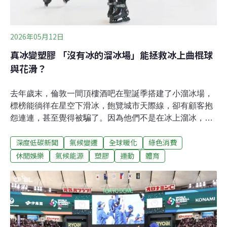
2026年05月12日
真冰變塑膠 「沒有冰的溜冰場」能拯救冰上曲棍球
與花滑？
去年歲末，倫敦一間頂樓酒吧在聖誕季搭建了小溜冰場，
標榜能徜徉在星空下滑冰，飽覽城市天際線，卻有顧客抱
怨連連，甚至覺得被騙了。因為他們不是在冰上溜冰，而
是塑膠。從沙漠城市杜拜到寒冷的加拿大，「沒有冰的溜
深度低碳新聞
氣候變遷
全球暖化
綠色消費
冰場」愈來愈普遍。塑膠溜冰場建築限制少，不須擔心天
氣太熱，也相對節能省水。但是，微塑膠與化石燃料污染
休閒娛樂
氣候能源
塑膠
運動
體育
爭議也隨之而起。真溜冰場的代價優雅炫目的花式滑冰到
激烈快速的冰上曲棍球，都離不開溜冰場。但是，維護一
座溜冰場要價高昂，不僅耗費大量淡水、電力與冷媒，還
有污染隱憂。美國《化學與工程新聞》（C&EN）報導，
仍有老舊冰場使用會破壞臭氧層的氯氟烴（CFCs）冷