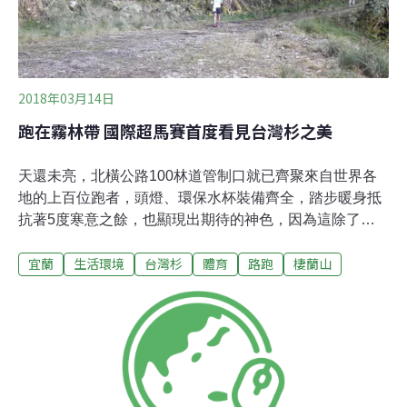
跡」，無形中破壞了環境的永續健康。
2018年03月14日
跑在霧林帶 國際超馬賽首度看見台灣杉之美
天還未亮，北橫公路100林道管制口就已齊聚來自世界各
地的上百位跑者，頭燈、環保水杯裝備齊全，踏步暖身抵
抗著5度寒意之餘，也顯現出期待的神色，因為這除了是
一場國際性的賽事，在減塑、無痕山林理念的號召下，他
宜蘭
生活環境
台灣杉
體育
路跑
棲蘭山
們還將第一次跑入管制區，領略台灣特殊的高山霧林
（Cloud Forests）之美，再深入棲蘭最神秘的170林道，
一睹「台灣杉三姊妹」真面目。100K項目第一名、來自日
本的選手小川壮太（Sota Ogawa），10日賽後受訪表
示，參賽前就知道這條路徑是很少人能夠進去的地方，進
去跑之後看到非常原始的森林，覺得非常難得。自己以前
在中國、香港，或是日本參加比賽，都不曾見過這麼原始