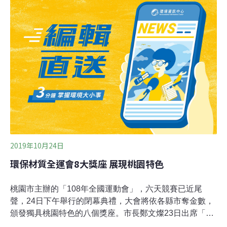
教授提普頓（Mike Tipton）在今年世足賽前告訴《路透
社》，在極端高溫下比賽不僅會影響球員的生理機能，對
心理層面也會產生影響。天氣很熱的時候容易誤判，球員
可能決定加強訓練，反而加速熱昏頭。
2019年10月24日
環保材質全運會8大獎座 展現桃園特色
桃園市主辦的「108年全國運動會」，六天競賽已近尾
聲，24日下午舉行的閉幕典禮，大會將依各縣市奪金數，
頒發獨具桃園特色的八個獎座。市長鄭文燦23日出席「八
大獎座設計發表會」表示，獎座是由桃園在地環保大廠佳