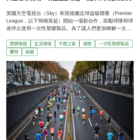
英國天空電視台（Sky）和英格蘭足球超級聯賽（Premier
League，以下簡稱英超）開始一場新合作，鼓勵球隊和球
迷停止使用一次性塑膠製品。為了讓人們更加瞭解一次性
塑膠製品對環境帶來的傷害，英超已加入天空電視的海洋
塑膠吸管
生活環境
不塑之客
減塑
一次性塑膠製品
救援行動（Sky Ocean Rescue Campaign），並表示在未
來兩年內，將在營運和供應鏈中拒用塑膠製品。熱刺
體育
英國
（Tottenham Hotspur）是首批承諾響應此項新措施的足球
隊之一，具體行動包括在能容納6.1萬人的新主場營運中，
逐步淘汰塑膠吸管、攪拌棒和免洗餐具。另外，球隊的零
售商店也將停止販售一個五便士（折合大約台幣兩元）的
塑膠袋。英超和天空電視台也將主導熱刺在球場及球隊營
運上停止使用一次性塑膠製品。天空電視台體育營運總監
巴尼‧法蘭西斯表示，「足球這項運動吸引全球數十億人
口，展現獨特的影響魅力與影響力。我很高興英超與其球
隊能參與我們的海洋救援行動，在未來一同攜