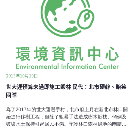
及大自然廣闊的視野，體驗不同於城市路跑的挑戰。而
SuperRace賽事規劃於台灣、中國內蒙、非洲和北極，是
一系列的環球極地超級馬拉松積分賽。在每一站賽事中，
參賽者必須全程背負個人行囊，夜宿於指定營地，在險峻
的環境中，挑戰歷時3天總程約120公里的超級馬拉松賽。
2013年10月19日
世大運預算未過即施工毀林 民代：北市硬幹、貽笑
國際
為了2017年的世大運選手村，北市府上月在新北市林口開
始進行移樹工程，但除了粗暴手法造成樹木斷枝、傾倒及
破壞水土保持引起居民不滿。守護林口森林綠地的團體指
出，此案的預算目前仍未獲得立法院通過、也沒有作環