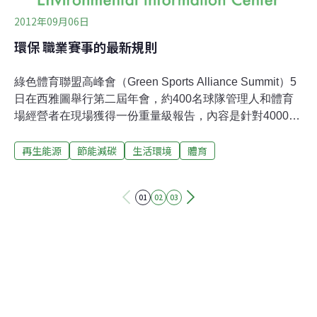
2012年09月06日
環保 職業賽事的最新規則
綠色體育聯盟高峰會（Green Sports Alliance Summit）5
日在西雅圖舉行第二屆年會，約400名球隊管理人和體育
場經營者在現場獲得一份重量級報告，內容是針對4000億
美元職業運動產業的「綠化」報告。該報告由非營利性
再生能源
節能減碳
生活環境
體育
「綠色體育聯盟」與協助成立該聯盟的「美國自然資源保
護協會」（Natural Resources Defense Council）所編
撰，描述了北美各大運動聯盟的創新環保案例。在過去的
01
02
03
10年裡，這項重大的文化轉變超越了球隊、城市忠誠性與
黨派。自2011年由六支球隊組成聯盟至今，已有50多個職
業與大學球隊加入，代表超過13個職業聯賽及100多座體
育場館。這份名為《改變遊戲規則》（Game Changer）
的報告是獻給美國自然資源保護委員會董事，也就是素有
「體育環保化運動之父」美譽的演員兼導演勞勃‧瑞福
（Robert Redford）。