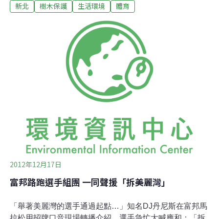
新北
樹木保護
生活環境
體育
評，應該立即停工。18日，親民黨立委陳怡潔和民進黨籍
台北市議員徐佳青在現場勘查，質問雙北市府違法作為
時，對官員回覆大表不滿，都認為此舉是行政凌駕立法，
而且北市府簡直吃遍內政部與新北市等機關的豆腐。陳怡
潔表示，將繼續在立院聯合「內政委員會」立委凍結此案
預算，徐佳青亦表示回議會後，將進行相關的質詢。得到
民意代表關注的林口民眾與護樹志工也因此提振士氣，將
展開街頭宣傳等一系列活動，希望更多鄰里能加入搶救行
列。預算遭凍結、沒有B計畫 北市府硬幹2017年的世界大
學運動會雖由台北市政府申辦，但選手村的規劃卻是選在
新北市林口區的國有用地，為了12天的賽事而砍掉16公頃
的森林是否恰當，引發爭議。「這是既定的
2012年12月17日
富邦路跑選手組團 一同聲援「拆美麗灣」
「舉著美麗灣的選手通過起點…」知名DJ丹尼斯在富邦馬
拉松用招牌口音現場轉播介紹，選手急忙大喊應和：「拆