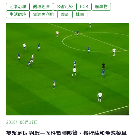
污染治理
循環經濟
公害污染
PCB
廢棄物
龍科技操刀設計，運用PCB電路板材與螢幕玻璃等環保複
合材質打造，融合桃園人文風景及重要建設亮點，展現桃
生活環境
資源再利用
體育
桃園
園特色及拚經濟、顧環保的施政理念。體育局表示，佳龍
科技運用環保複合材料，再以手工製作雕塑上彩，藉由藝
術總監彭國鴻及劉美君設計師巧手，打造八座以桃園地方
人文風情、地理環境、歷史地景為主題的獎座，呈現桃園
不僅都市要進步，也追求資源循環再利用的精神，獻給八
個績優縣市，作為獎勵及紀念，極具收藏價值。根據市府
新聞稿：全運會閉幕典禮將頒發總統獎、副總統獎、行政
院長獎、立法院長獎、司法院長獎、考試院長獎、監察院
長獎及大會獎等八大獎座，設計主題依序為「飛越桃園‧直
達美好」、「游龍戲水」、「古藝傳承」、「水
2018年06月17日
英超足球 對戰一次性塑膠吸管、攪拌棒和免洗餐具