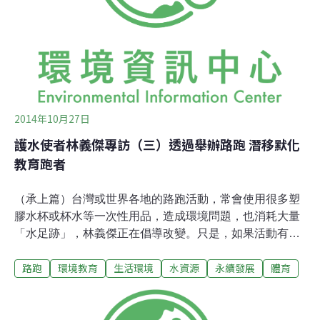
的森林，「台灣應該好好保護這片環境！」小川壮太也相
當逗趣，收到大會精選的完賽禮「台灣杉等身照海報」
後，當場打開欣賞、閱讀簡介，迫不及待想要了解台灣杉
背後的故事。以2分之差的成績緊追在後，台灣越野新秀
周青這次榮獲第二名佳績。問
2014年10月27日
護水使者林義傑專訪（三）透過舉辦路跑 潛移默化
教育跑者
（承上篇）台灣或世界各地的路跑活動，常會使用很多塑
膠水杯或杯水等一次性用品，造成環境問題，也消耗大量
「水足跡」，林義傑正在倡導改變。只是，如果活動有贊
助商提供飲水，要達成各方共識卻是較為困難。他說，目
路跑
環境教育
生活環境
水資源
永續發展
體育
前所推動的的兩個路跑品牌：MiniRun和SuperRace，已
經在推廣自備水壺，邀請路跑者響應。MiniRun是以台灣
為基地的國際馬拉松賽，規劃富有特殊地形與風情的路
線，在20~30公里的賽程中，感受充滿越野刺激的樂趣，