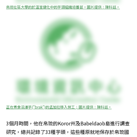
帛琉社區大學的於溫室健化中的芋頭組織培養苗。圖片提供：陳科廷。
正在煮食沼澤芋("brak")的孟加拉移入勞工；圖片提供：陳科廷。
3個月時間，他在帛琉的Koror州及Babeldaob島進行調查
研究，總共記錄了33種芋頭，這些種原就地保存於帛琉國