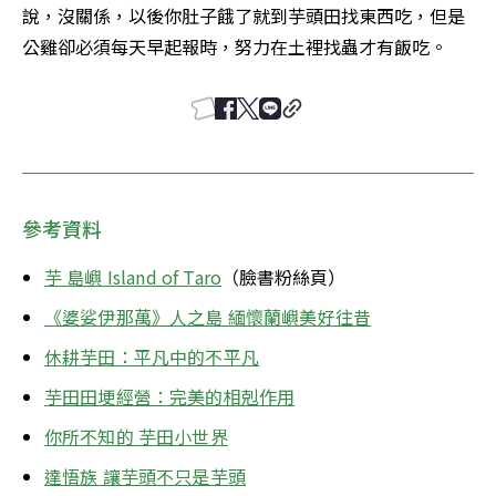
說，沒關係，以後你肚子餓了就到芋頭田找東西吃，但是
公雞卻必須每天早起報時，努力在土裡找蟲才有飯吃。
參考資料
芋 島嶼 Island of Taro
（臉書粉絲頁）
《婆娑伊那萬》人之島 緬懷蘭嶼美好往昔
休耕芋田：平凡中的不平凡
芋田田埂經營：完美的相剋作用
你所不知的 芋田小世界
達悟族 讓芋頭不只是芋頭