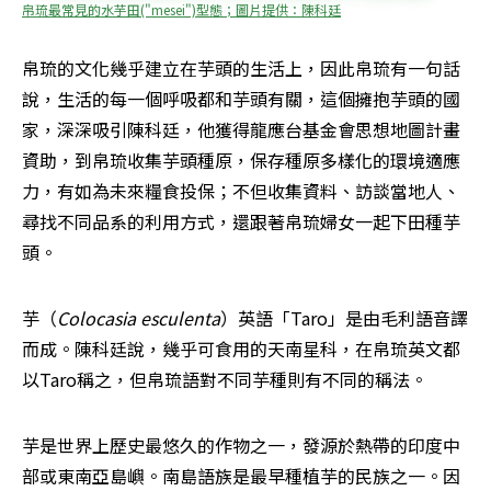
帛琉最常見的水芋田("mesei")型態；圖片提供：陳科廷
帛琉的文化幾乎建立在芋頭的生活上，因此帛琉有一句話
說，生活的每一個呼吸都和芋頭有關，這個擁抱芋頭的國
家，深深吸引陳科廷，他獲得龍應台基金會思想地圖計畫
資助，到帛琉收集芋頭種原，保存種原多樣化的環境適應
力，有如為未來糧食投保；不但收集資料、訪談當地人、
尋找不同品系的利用方式，還跟著帛琉婦女一起下田種芋
頭。
芋（
Colocasia esculenta
）英語「Taro」是由毛利語音譯
而成。陳科廷說，幾乎可食用的天南星科，在帛琉英文都
以Taro稱之，但帛琉語對不同芋種則有不同的稱法。
芋是世界上歷史最悠久的作物之一，發源於熱帶的印度中
部或東南亞島嶼。南島語族是最早種植芋的民族之一。因