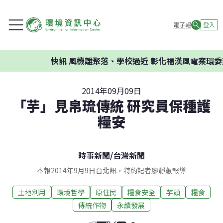
電子報
登入
快訊
風機離聚落、學校過近 彰化福漢風電案環委建議不
2014年09月09日
「芋」見帛琉傳統 研究員保種護
糧安
時事新聞
/
台灣新聞
本報2014年9月9日台北訊，特約記者廖靜蕙報導
土地利用
環境哲學
原住民
糧食安全
芋頭
糧食
傳統作物
永續發展