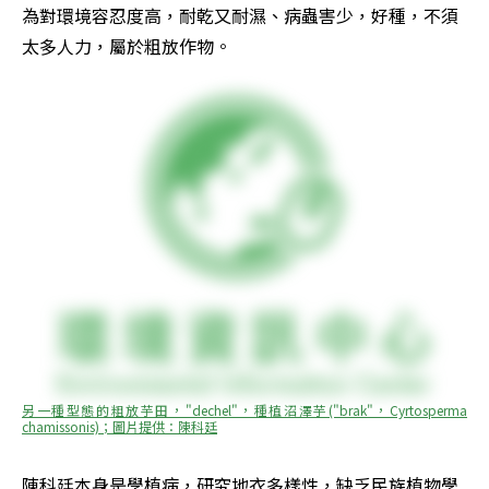
為對環境容忍度高，耐乾又耐濕、病蟲害少，好種，不須
太多人力，屬於粗放作物。
另一種型態的粗放芋田，"dechel"，種植沼澤芋("brak"，Cyrtosperma 
chamissonis)；圖片提供：陳科廷
陳科廷本身是學植病，研究地衣多樣性，缺乏民族植物學