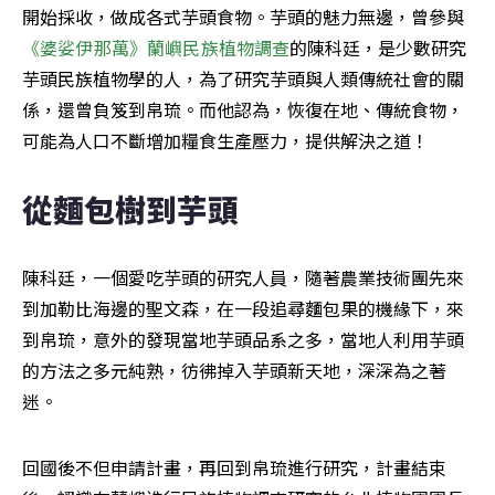
開始採收，做成各式芋頭食物。芋頭的魅力無邊，曾參與
《婆娑伊那萬》蘭嶼民族植物調查
的陳科廷，是少數研究
芋頭民族植物學的人，為了研究芋頭與人類傳統社會的關
係，還曾負笈到帛琉。而他認為，恢復在地、傳統食物，
可能為人口不斷增加糧食生產壓力，提供解決之道！
從麵包樹到芋頭
陳科廷，一個愛吃芋頭的研究人員，隨著農業技術團先來
到加勒比海邊的聖文森，在一段追尋麵包果的機緣下，來
到帛琉，意外的發現當地芋頭品系之多，當地人利用芋頭
的方法之多元純熟，彷彿掉入芋頭新天地，深深為之著
迷。
回國後不但申請計畫，再回到帛琉進行研究，計畫結束