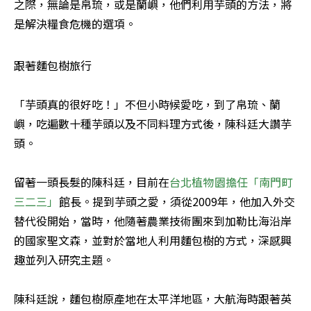
之際，無論是帛琉，或是蘭嶼，他們利用芋頭的方法，將
是解決糧食危機的選項。
跟著麵包樹旅行

「芋頭真的很好吃！」不但小時候愛吃，到了帛琉、蘭
嶼，吃遍數十種芋頭以及不同料理方式後，陳科廷大讚芋
頭。

留著一頭長髮的陳科廷，目前在
台北植物園擔任「南門町
三二三」
館長。提到芋頭之愛，須從2009年，他加入外交
替代役開始，當時，他隨著農業技術團來到加勒比海沿岸
的國家聖文森，並對於當地人利用麵包樹的方式，深感興
趣並列入研究主題。

陳科廷說，麵包樹原產地在太平洋地區，大航海時跟著英