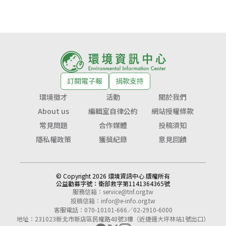
訂閱電子報
捐款支持
環境徵才
活動
關於我們
About us
編輯室自律公約
網站授權條款
常見問題
合作媒體
投稿須知
隱私權政策
獲獎紀錄
意見回饋
© Copyright 2026 環境資訊中心 版權所有
公益勸募字號：
衛部救字第1141364365號
服務信箱：
service@tnf.org.tw
投稿信箱：
infor@e-info.org.tw
客服電話：070-10101-666／02-2910-6000
地址：231023新北市新店區民權路48號3樓（近捷運大坪林站1號出口）