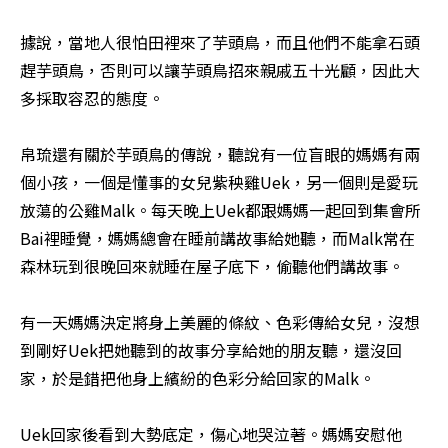
據說，當地人很怕田裡來了芋頭鳥，而且他們不能拿石頭
趕芋頭鳥，否則可以讓芋頭鳥招來親戚五十光顧，因此大
多採取容忍的態度。

帛琉還有關於芋頭鳥的傳說，聽說有一位盲眼的媽媽有兩
個小孩，一個是懂事的女兒紫秧雞Uek，另一個則是愛玩
放蕩的公雞Malk。每天晚上Uek都跟媽媽一起回到集會所
Bai裡睡覺，媽媽總會在睡前講故事給她聽，而Malk常在
森林玩到很晚回來就睡在屋子底下，偷聽他們講故事。

有一天媽媽決定將身上美麗的條紋、色彩傳給女兒，沒想
到剛好Uek把她聽到的故事分享給她的朋友聽，還沒回
家，於是錯把他身上繽紛的色彩分給回家的Malk。

Uek回家後看到大勢底定，傷心地哭泣著。媽媽安慰他