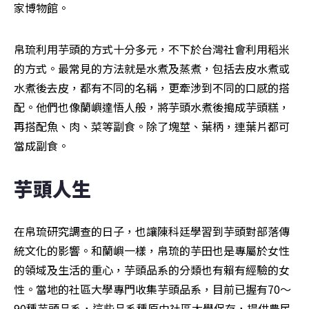
家博物館。
帛琉利用芋頭的方式十分多元，不下於台灣社會利用稻米
的方式。最常見的方法就是水煮及蒸煮，包括去皮水煮或
水煮後去皮，都有不同的名稱，更牽涉到不同的口感的搭
配。他們也像蘭嶼達悟人般，將芋頭水煮後搗成芋頭糕，
再搭配魚、肉、菜等副食。除了塊莖、葉柄，連葉片都可
當成副食。
芋頭人生
在帛琉研究調查的日子，也讓陳科廷學習到芋頭對部落傳
統文化的影響。和蘭嶼一樣，帛琉的芋田也是專屬於女性
的領域及生活的重心，芋頭品系的分類也有賴有經驗的女
性。當地的社區大學專門收集芋頭品系，目前已握有70～
90種芋頭品系，這些品系種原由社區大學保存，提供農民