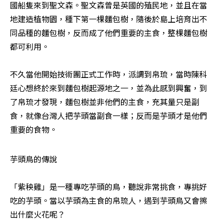
國船隻來到聖文森。聖文森曾是英國的殖民地，並且在當
地建造植物園，種下第一棵麵包樹，隨後於島上培育出不
同品種的麵包樹，反而成了他們重要的主食，整棵麵包樹
都可利用。

不久當他開始技術團正式工作時，派調到帛琉，當時陳科
廷心想終於來到麵包樹起源地之一，並為此感到興奮，到
了帛琉才發現，麵包樹並非他們的主食，充其量只是副
食，就像台灣人把芋頭當副食一樣；反而是芋頭才是他們
重要的食物。
芋頭鳥的傳說

「紫秧雞」是一種專吃芋頭的鳥，聽說非常挑食，專挑好
吃的芋頭。當以芋頭為主食的帛琉人，遇到芋頭鳥又會擦
出什麼火花呢？
