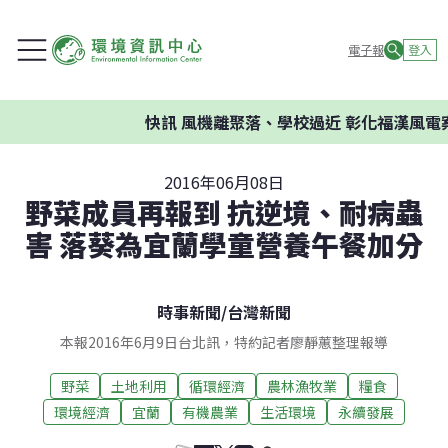
電子報
登入
快訊
風機離聚落、學校過近 彰化福漢風電案
2016年06月08日
野菜成員再報到 抗逆境、耐病蟲
害 落葵為宜蘭學童營養午餐加分
時事新聞
/
台灣新聞
本報2016年6月9日台北訊，特約記者廖靜蕙整理報導
野菜
土地利用
循環經濟
農林漁牧業
糧食
環境經濟
宜蘭
有機農業
生活環境
永續發展