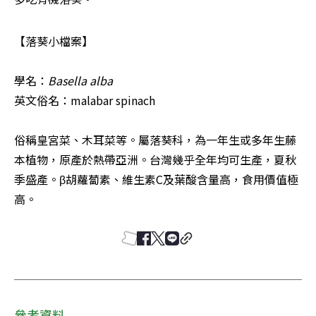
【落葵小檔案】

學名：
Basella alba
英文俗名：malabar spinach

俗稱皇宮菜、木耳菜等。屬落葵科，為一年生或多年生藤
本植物，原產於熱帶亞洲。台灣幾乎全年均可生產，夏秋
季盛產。β胡蘿蔔素、維生素C及葉酸含量高，食用價值極
高。
參考資料