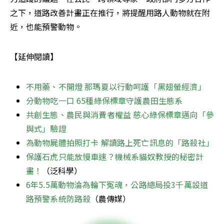
之下，道路改善計畫正在推行，將提醒用路人動物就在附
近，也能預警動物。
【延伸閱讀】
不用藥、不開燈 那瑪夏以行動呵護「黑翅螢經濟」
分動物吃一口 65種綠保標章守護農田生態系
共創生態、農民與消費者權益 慈心綠保標章邁向「參
與式」驗證
為動物屍體拍照打卡 解讀路上死亡訊息的「路殺社」
保護石虎只能放慢車速？機械系貓奴教授的秘密計
畫！
（泛科學）
6年5.5萬動物淪為輪下冤魂，公路總局投3千萬設道
路預警系統防路殺
（農傳媒）