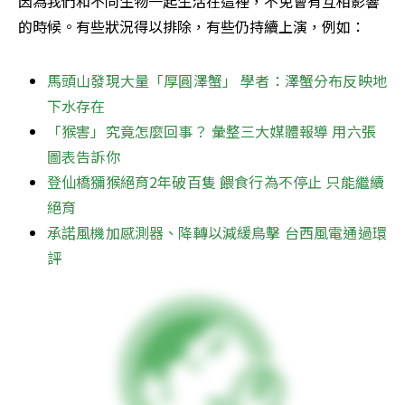
因為我們和不同生物一起生活在這裡，不免會有互相影響
的時候。有些狀況得以排除，有些仍持續上演，例如：
馬頭山發現大量「厚圓澤蟹」 學者：澤蟹分布反映地
下水存在
「猴害」究竟怎麼回事？ 彙整三大媒體報導 用六張
圖表告訴你
登仙橋獼猴絕育2年破百隻 餵食行為不停止 只能繼續
絕育
承諾風機加感測器、降轉以減緩鳥擊 台西風電通過環
評