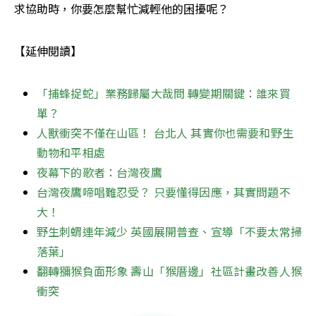
求協助時，你要怎麼幫忙減輕他的困擾呢？
【延伸閱讀】
「捕蜂捉蛇」業務歸屬大哉問 轉變期關鍵：誰來買
單？
人獸衝突不僅在山區！ 台北人 其實你也需要和野生
動物和平相處
夜幕下的歌者：台灣夜鷹
台灣夜鷹啼唱難忍受？ 只要懂得因應，其實問題不
大！
野生刺蝟連年減少 英國展開普查、宣導「不要太常掃
落葉」
翻轉獼猴負面形象 壽山「猴厝邊」社區計畫改善人猴
衝突