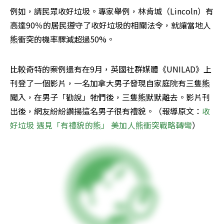
例如，請民眾收好垃圾。專家舉例，林肯城（Lincoln）有
高達90％的居民遵守了收好垃圾的相關法令，就讓當地人
熊衝突的機率驟減超過50%。
比較奇特的案例還有在9月，英國社群媒體《UNILAD》上
刊登了一個影片，一名加拿大男子發現自家庭院有三隻熊
闖入，在男子「勸說」牠們後，三隻熊默默離去。影片刊
出後，網友紛紛讚揚這名男子很有禮貌。（報導原文：
收
好垃圾 遇見「有禮貌的熊」 美加人熊衝突戰略轉彎
）