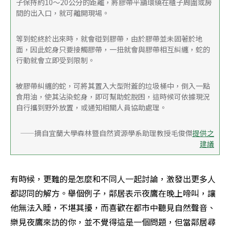
子保持約10～20公分的距離，將膠帶平舖環繞在櫃子周圍或房
間的出入口，就可離開現場。
等到蛇終於出來時，就會碰到膠帶，由於膠帶並未固著於地
面，因此蛇身只要接觸膠帶，一扭就會與膠帶相互糾纏，蛇的
行動就會立即受到限制。
被膠帶糾纏的蛇，可將其置入大型附蓋的垃圾桶中，倒入一點
食用油，使其沾染蛇身，即可幫助蛇脫困，這時候可依據現況
自行攜到野外放置，或通知相關人員協助處理。
——摘自宜蘭大學森林暨自然資源學系助理教授毛俊傑
提供之
建議
有時候，更難的是怎麼和不同人一起討論，激發出更多人
都認同的解方。舉個例子，鄰居表示夜鷹在晚上啼叫，讓
他無法入睡，不堪其擾，而喜歡在都市中聽見自然聲音、
樂見夜鷹來訪的你，並不覺得這是一個問題，但當鄰居尋