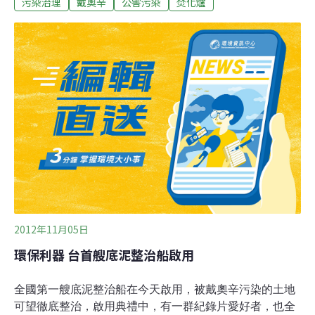
污染治理
戴奧辛
公害污染
焚化爐
市一共有4座垃圾焚化爐，一年做4次戴奧辛排放檢測，高
雄市議員陳麗娜在質詢時拿出環保局的檢驗數據，質疑位
在小港的「南區焚化爐」數據有問題，從100年第四季以
來，只有101年第二季的檢測顯示四號爐通過檢驗，其他
都因為袋濾式集塵器異常、廢棄物性質異常、啟爐不到1
個月等原因，標明檢驗結果不具代表性，沒有列出數據。
陳麗娜議員表示，她掌握確切數據，知道南區焚化爐的戴
奧辛排放超過標準。高市環保局代理局長陳琳樺急著解
釋，並指議員的說法會造成民眾恐慌，但議員不願讓她說
明。高雄市長陳菊認為環保局的數據應該不會作假，陳菊
同意重新檢測，有問題就停爐檢修。陳麗娜議員表示，根
據國際期刊報導，焚化爐停爐之後啟爐，釋放的戴奧
2012年11月05日
環保利器 台首艘底泥整治船啟用
全國第一艘底泥整治船在今天啟用，被戴奧辛污染的土地
可望徹底整治，啟用典禮中，有一群紀錄片愛好者，也全