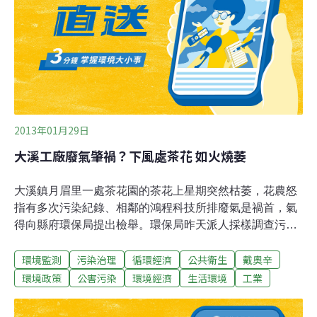
泥重金屬包括鎘、銅、鐵等都有增加趨勢，而且美國相關
新規定要求掩埋場或煤灰處理場要有不透水層，經濟部計
畫用海水加煤灰就填海，將會毀滅海洋生態。彰化環保聯
盟總幹事施月英則說，煤灰和轉爐石含有重金屬及戴奧
辛，污染海洋後，人又把海中的魚吃下肚，誰敢保證重金
屬和戴
2013年01月29日
大溪工廠廢氣肇禍？下風處茶花 如火燒萎
大溪鎮月眉里一處茶花園的茶花上星期突然枯萎，花農怒
指有多次污染紀錄、相鄰的鴻程科技所排廢氣是禍首，氣
得向縣府環保局提出檢舉。環保局昨天派人採樣調查污染
源；廠方也保證若有污染責任，一定會賠償。當地民眾指
環境監測
污染治理
循環經濟
公共衛生
戴奧辛
出，2004年間設立的鴻程科技從事重金屬回收提煉貴金
屬，過去就常因污染遭到民眾檢舉與抗爭。根據環保局統
環境政策
公害污染
環境經濟
生活環境
工業
計，自96年到去年，5年內稽查了鴻程公司105次，開出11
張罰單，罰款累計達106萬元，更曾因排放戴奧辛超標遭