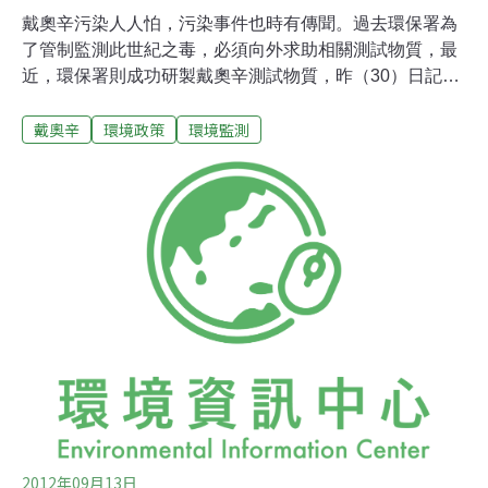
戴奧辛污染人人怕，污染事件也時有傳聞。過去環保署為
了管制監測此世紀之毒，必須向外求助相關測試物質，最
近，環保署則成功研製戴奧辛測試物質，昨（30）日記者
會上，環保署環境檢驗所展示相關監測產品，而研製的
戴奧辛
環境政策
環境監測
1,640瓶成品，評估可節省至少700萬元外購費用。環保署
環境檢驗所針對「戴奧辛」檢測能力評估中最重要的測試
物質（參考物質），之前曾於土壤及飛灰中用溶劑萃取出
參考物質，共計1,140瓶液體戴奧辛測試物質，近期又針對
難度更高的固體戴奧辛測試物質，用飛灰及底泥樣品為原
料，封裝成500瓶粉末狀產品，若依每年使用200瓶的速度
計算，估計可使用8年。環保署表示，戴奧辛的毒性極
強，只要十億分之一的濃度就對人類的健康產生嚴重威
脅，而且一旦進入人體就不易分解及代謝，也會提高罹癌
及增加產下畸形兒的風險。戴奧辛並非水溶性化合物，一
旦進入環境中，不會因為水的沖刷作用而流失。土壤中戴
奧辛會因「蒸散作用」進入植物體內，
2012年09月13日