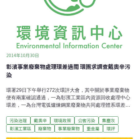
才說，10月以來陸續收到檢方送驗的油，並按照指示檢
驗，一有結果就馬上會回傳給檢調，因為是偵辦案件，她
依規定不能透露檢驗內容與進度，也不願再證實檢方是否
要求驗橙劑、戴奧辛。
2014年10月30日
彰濱事業廢棄物處理環差過關 環團求調查戴奧辛污
染
環署29日下午舉行272次環評大會，其中關於事業廢棄物
便有兩案確認通過，一為彰濱工業區內資源回收處理中心
環差，一為台灣電弧爐煉鋼業廢棄物共同處理體系環差，
兩者皆位於彰濱工業區內，讓當地環團相當不滿，要求台
污染治理
戴奧辛
環境政策
公害污染
集塵灰
北負責自己的廢棄物，不要一直往彰化送，破壞彰化的農
業與健康。彰濱工業區事業廢棄物資源回收處理廠環差
彰濱工業區
廢棄物
事業廢棄物
重金屬
環評
案，提出新增穩定法造粒設備、滲出水處理設備及新建廠