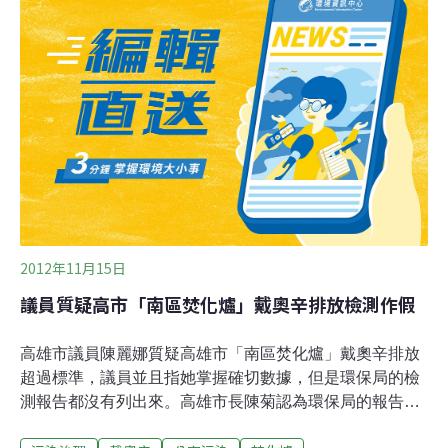
重罰。茶花園業主李汪根指出，他的花園就在鴻程公司正
下方的山坳，入冬後吹東北季風，剛好把廢氣帶到花園
內，上週茶花園的2百餘盆茶花突然枯萎死亡，有如被火
燒過一般，他發現只有迎風面的盆景受影響，認為就是廢
氣造成。李汪根說，這批茶花原本下月5日就要運到台北
參展，現在不僅無法參展，更影響春節期間的銷售，損失
估計達40餘萬元，因此向縣議員李柏坊求助，並向環保局
檢舉。當地多名居民昨天也齊聚茶花園關心
2012年11月15日
議員質疑高市「南區焚化爐」戴奧辛排放檢測作假
高雄市議員陳麗娜質疑高雄市「南區焚化爐」戴奧辛排放
超過標準，議員並且指她掌握確切數據，但是環保局的檢
測報告都沒有列出來。高雄市長陳菊認為環保局的報告應
該不會作假，同意重新檢測，如有問題就停爐檢修。高雄