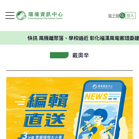
電子報
登入
快訊
風機離聚落、學校過近 彰化福漢風電案環委建議不應
戴奧辛