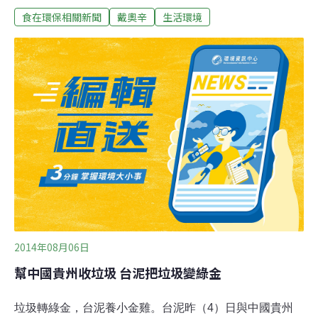
食在環保相關新聞
戴奧辛
生活環境
奧辛。污染源頭是無頭公案，三個政府單位今天認為全案
是偶發事件。食藥署、環保署同和環保署將事件定調為
「單一偶發」，沒有鴨場污染，不需要7月份即時發布。
農委會畜牧處副處長朱慶誠說，「全案已告一段落」，針
對飼料廠及養鴨場的肉鴨飼料進行擴大監測，共抽驗10件
樣本，經檢測戴奧辛含量，都符合飼料戴奧辛0.75皮克限
量，這個是僅次於世界最嚴格的日本標準。污染源頭卻是
一個謎，因為環保署環境衛生及毒物管理處副處長陳淑玲
說，養鴨場環境介質，包括土壤、底泥及池水共抽驗25件
樣本，經檢驗戴奧辛含量遠低於環境管制標準。按照歐盟
的每週14皮克風險劑量，吃到戴奧辛鴨肉的健康風險微乎
其微，如果要地毯式搜索源頭，要花
2014年08月06日
幫中國貴州收垃圾 台泥把垃圾變綠金
垃圾轉綠金，台泥養小金雞。台泥昨（4）日與中國貴州