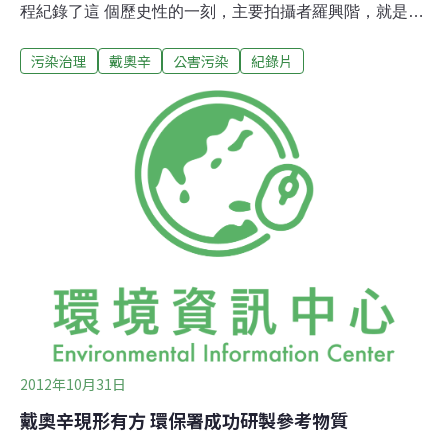
程紀錄了這 個歷史性的一刻，主要拍攝者羅興階，就是去
年以「小林滅村事件首部曲」紀錄片，拿下台北電影節百
污染治理
戴奧辛
公害污染
紀錄片
萬大獎的導演，而為了紀錄中化石污染，他已經花了7年
的時間。小心再小心，謹慎再謹慎，羅興階在拍攝中石化
戴奧辛毒害紀錄片時，始終保持這樣的態度，不但是對自
己作品的要求，更是為了完整真實的呈現這起台灣史上重
大的環保事件，沒想到這一拍，竟然7個年頭過去了。居
民的病痛，毒害的土地，政府的錯誤，從原本的荒煙漫
草，到現在整治的綠意盎然，乃至於目擊全國第一艘底泥
整治船的啟用，全部都紀錄在他的鏡頭底下。除了督促政
府和中石化要拿出企業道德和整治願景之外，他對社區居
民也有更深的期待，羅興階去年在台北電影節中，以「小
林滅村事件首部曲」紀錄片，拿下百萬大獎。為了紀錄中
石化毒害事件，7年光陰，更是踏遍每寸戴奧辛毒害的土
2012年10月31日
戴奧辛現形有方 環保署成功研製參考物質