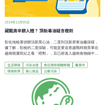
2014年11月05日
藏戴奧辛餵人體？ 頂新毒油疑含橙劑
彰化地檢署偵辦頂新黑心油，二度到頂新屏東油廠採樣，
據了解，彰檢的二度採驗，可能是要追查越戰時期美軍在
越南噴灑世紀之毒「橙劑」，且已經進入越南食物鏈中，
有可能隨著飼料豬、牛油「毒進台灣」！相關採樣已送食
生活環境
污染治理
食在環保相關新聞
戴奧辛
藥署檢驗，是否含橙劑，近期可望揭曉。橙劑含有劇毒戴
奧辛，半衰期可長達40年，進到食物鏈，不論豬 、牛、人
環境政策
黑心食品
公害污染
健康都可能出問題，據說，豬隻吃了也會罹癌，這也是台
灣人對「越南茶葉」避之惟恐不及的原因。彰化縣衛生局
長葉彥伯指出，橙劑所含成分如果是戴奧辛，就會汙染土
壤並進入食物鏈，積存在動物的脂肪，則不排除可能透過
飼料油進口，進到台灣。食藥署研究檢驗組長陳惠芳第一
時間面對記者詢問時，說沒收到通知，晚間被二度追問時