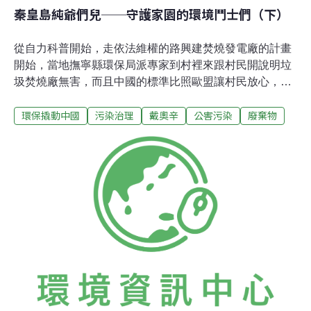
秦皇島純爺們兒──守護家園的環境鬥士們（下）
從自力科普開始，走依法維權的路興建焚燒發電廠的計畫
開始，當地撫寧縣環保局派專家到村裡來跟村民開說明垃
圾焚燒廠無害，而且中國的標準比照歐盟讓村民放心，並
且對村民曉以大義「捨小家，保大家」。維權村民等則馬
環保撬動中國
污染治理
戴奧辛
公害污染
廢棄物
不停蹄的家戶拜訪，自製圖文說明垃圾焚燒過程的原理，
以及戴奧辛所產生對人體健康的危害，說明現有的垃圾分
類標準讓垃圾焚燒發電根本無法徹底防止戴奧辛產生的風
險。村民們從電視節目上錄製一段有關北京六裡屯反焚燒
發電廠的影片，大量複製光碟向村民發送，說明反對焚燒
發電廠抗爭早有實例，最後維權村民找上北京以參與反對
垃圾焚燒項目訴訟聞名的環保公益律師夏軍。在律師的協
助下，維權村民針對焚燒廠項目違法開發佔用「基本農
田」與環評程序中「變造公眾意見調查表」等疏失下，向
法院提出訴訟。維權村民開展4年的反焚燒廠鬥爭當中，
他們的努力逐漸獲得媒體與環保界的關注與支持。現在他
們也開始學習與外界建立溝通聯絡的管道，藉由網路工具