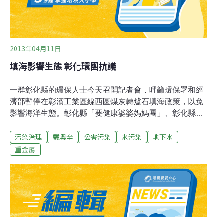
民為了根本解決問題，同時為證明該項目以「園地」名義
違法開發佔用「基本農田」[2]，而繼續漫長的
2013年04月11日
填海影響生態 彰化環團抗議
一群彰化縣的環保人士今天召開記者會，呼籲環保署和經
濟部暫停在彰濱工業區線西區煤灰轉爐石填海政策，以免
影響海洋生態。彰化縣「要健康婆婆媽媽團」、彰化縣環
保聯盟等多個環保團體今天上午召開記者會，針對經濟部
污染治理
戴奧辛
公害污染
水污染
地下水
與環保署計畫在彰濱工業區線西區填海的計畫提出抗議，
譴責經濟部不當開發，要求停止煤灰填海以免影響地下
重金屬
水。「要健康婆婆媽媽團」團長張淑芬說，經濟部計畫在
彰濱工業區線西區的土地上，掩埋煤灰及轉爐石填海造
陸，而彰化人喝的都是地下水，煤灰和轉爐石一旦被掩埋
後，誰能保證不污染地下水。台灣生態學會秘書長蔡智豪
表示，台中港自從用煤灰填海造陸以來，海域的水質及底