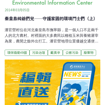
微
2014年03月05日
秦皇島純爺們兒──守護家園的環境鬥士們（上）
潘官營村位在河北秦皇島市撫寧縣，是一個人口不足兩千
人的北方農村。村裡面的大多農民以種植玉米與養豬屠宰
為業，農閒之餘外出打工。潘官營地理位置優越交通便
利，就緊挨著旅遊名勝北戴河，上城市打工的距離也不
環保撬動中國
污染治理
戴奧辛
公害污染
廢棄物
遠，既能兼顧農事也能夠在城市裡面打打工、做點小生
意，大體說來日子也還算過得去。2009年開始，秦皇島市
政府計畫在這裡建「秦皇島西部生活區垃圾焚燒發電項
目」，項目以BOT方式由浙江偉明環保股份有限公司（下
稱偉明公司）投資建設焚燒發電廠。從此，潘官營開始長
達四年的反對焚燒發電廠運動。村民透過北京的環保律師
夏軍協助，向河北省石家莊人民法院狀告偉明公司委託大
氣科學研究院的公眾意見調查表造假[1] 。在2011年的5
月，河北省環保廳下令撤銷該焚燒發電項目的環評資格，
焚燒發電廠被迫停建。雖然該項目迄今停工兩年有餘，村