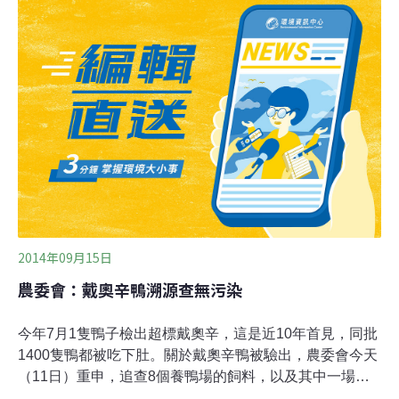
房，總處理量維持3600公噸/月，甚至粒狀物排放減少
0.015522公噸/年。檢測項目更新增了周界粒狀物與土壤戴
奧辛等監測，在環評大會中無太大爭論。但彰化環盟總幹
事施月英指出，當天近海風大，冬季風速平均到達24.6公
尺/秒，因此她仍擔憂污染物隨風飄散，施月英提出，覆土
應使用天然土壤，並以黏土層以水泥覆蓋，且應每日全面
性覆蓋與夯實，以免有害污染物飄散，影響沿海居民健康
與養殖品質。此案原擬申請以廢鋁礦土作為中間覆土，但
因不適用經濟部事業廢棄物再利用
2014年09月15日
農委會：戴奧辛鴨溯源查無污染
今年7月1隻鴨子檢出超標戴奧辛，這是近10年首見，同批
1400隻鴨都被吃下肚。關於戴奧辛鴨被驗出，農委會今天
（11日）重申，追查8個養鴨場的飼料，以及其中一場有
魚池，也驗了魚，加上檢驗5大飼料廠的飼料全無驗出戴