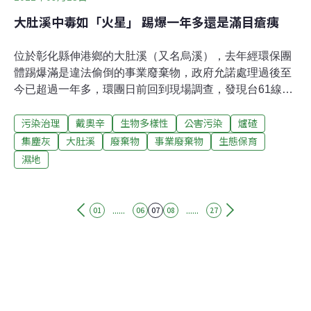
大肚溪中毒如「火星」 踢爆一年多還是滿目瘡痍
位於彰化縣伸港鄉的大肚溪（又名烏溪），去年經環保團
體踢爆滿是違法偷倒的事業廢棄物，政府允諾處理過後至
今已超過一年多，環團日前回到現場調查，發現台61線附
近的河畔仍是滿目瘡痍，直呼「以為來到了火星的地
污染治理
戴奧辛
生物多樣性
公害污染
爐碴
表！」2011年2月25日，彰化環盟舉報在河床上發現大量
事業廢棄物，其中多屬建築廢棄物、煉鋼業廢爐渣，以及
集塵灰
大肚溪
廢棄物
事業廢棄物
生態保育
大量集塵有害廢棄物（集塵灰），約有892公噸。因所屬
濕地
位置會受漲退潮影響，污染物極有可能因此造成更大面積
的流佈，在環保署中區環境督察大隊接到檢舉隔日，便與
彰化環盟至現場勘查，並進行了三次取樣、污染調查。採
......
......
01
06
07
08
27
樣結果顯示其戴奧辛含量超過2,000皮克（pg，在台灣管
制標準為1000皮克，1 ng = 1,000 pg），已經遠高於管制
的標準；同時集塵灰中含有大量的重金屬，其中以鉛、鋅
含量最多，鋅甚至達到200,000 ppm。距今約一年前，透
過環保團體北上召開記者會，政府才開始對此污染狀況進
行緊急處