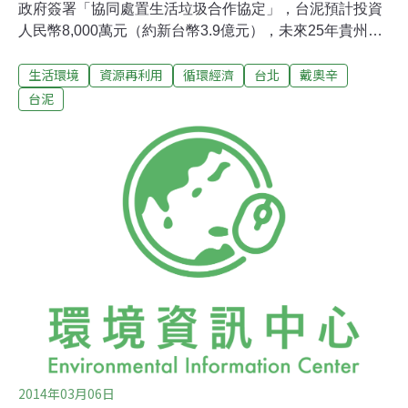
政府簽署「協同處置生活垃圾合作協定」，台泥預計投資
人民幣8,000萬元（約新台幣3.9億元），未來25年貴州的
部分生活垃圾將由台泥負責清運。這是台泥首度與中國政
生活環境
資源再利用
循環經濟
台北
戴奧辛
府合作處理生活垃圾，儘管沒有透露每噸垃圾處理費用，
不過按目前中國各地支付處理費約在人民幣100元至200元
台泥
間（約新台幣491元至983元），估計台泥每年可以收取人
民幣730萬到1,460萬元（約新台幣3,470萬到6,940萬元）
效益。台泥表示，一直以來，垃圾焚燒是國內各大城市垃
圾處理的主要方式，但一般垃圾焚燒會產生的戴奧辛等有
毒有害物質和氣體，而用掩埋方式處理垃圾又將占用土地
資源。台泥說，如果用水泥窯協同處置垃圾，因其高溫充
分燃燒，可以避免產生二惡英等有毒氣體外洩，也能解決
垃圾圍城的窘境。
2014年03月06日