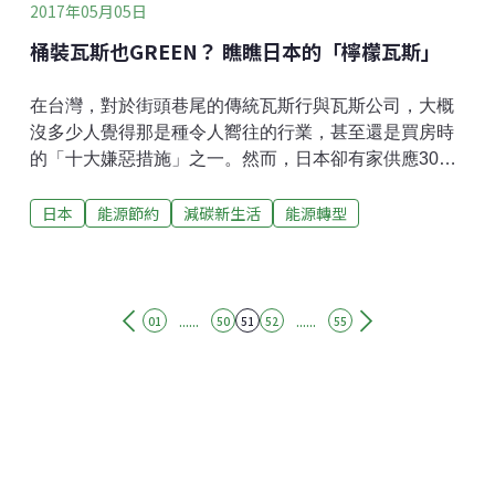
2017年05月05日
桶裝瓦斯也GREEN？ 瞧瞧日本的「檸檬瓦斯」
在台灣，對於街頭巷尾的傳統瓦斯行與瓦斯公司，大概
沒多少人覺得那是種令人嚮往的行業，甚至還是買房時
的「十大嫌惡措施」之一。然而，日本卻有家供應30萬
家戶的桶裝瓦斯公司「檸檬瓦斯」（Lemongas），規
日本
能源節約
減碳新生活
能源轉型
劃出「能源獨立型災害對應住宅系統」，結合太陽能板
與家用燃料電池（以瓦斯發電、低空氣污染的機器），
成為推廣再生能源的意外尖兵。老實說，結合太陽能板
跟家用燃料電池等綠能裝置或節能產品，在日本並不罕
見，檸檬瓦斯在受訪時也坦承：「沒什麼新技術。」不
......
......
01
50
51
52
55
過，怎麼在裝設這些設備時聰明地利用能源，或因應不
同家戶的特別需要，加裝隔熱建材、或追加浴缸的熱水
保溫功能等服務細節，才是他們為人稱道之處。瀏覽該
公司業務項目，便有預定增設「裝潢翻修服務」，可見
其組合設備和異業結合的功力。「檸檬瓦斯」的傑作之
一，2012年完工的「次世代型大樓 ALFY橋本」（見下