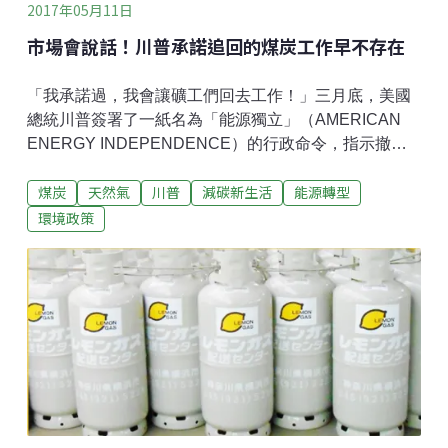
2017年05月11日
市場會說話！川普承諾追回的煤炭工作早不存在
「我承諾過，我會讓礦工們回去工作！」三月底，美國
總統川普簽署了一紙名為「能源獨立」（AMERICAN
ENERGY INDEPENDENCE）的行政命令，指示撤除
前朝歐巴馬時期提出的「清潔能源計畫」（Clean
煤炭
天然氣
川普
減碳新生活
能源轉型
Power Plan），並解除聯邦土地的採煤限制，免除開採
石油與天然氣的甲烷排放量限制，大為鬆綁過去對燃煤
環境政策
產業的限制。當天簽署儀式上，川普志得意滿地表示要
「終止對煤炭的戰爭」，全面振興美國的煤炭產業和就
業機會。「煤炭復興」政策，換來專家們一桶冷水不
過，上述看來能刺激就業的政策，至今得不到太多專家
買帳，包括《華盛頓郵報》、《紐約時報》、《洛杉磯
時報》等眾多媒體都直言，川普想增加煤炭工作職缺的
行動，恐怕是竹籃打水、到頭來只有一場空。「不論川
普怎麼說，煤炭終將被電廠淘汰！」《紐約時報》大剌
剌地寫道。