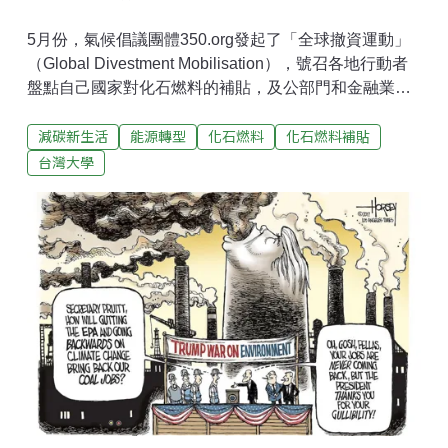
5月份，氣候倡議團體350.org發起了「全球撤資運動」
（Global Divestment Mobilisation），號召各地行動者
盤點自己國家對化石燃料的補貼，及公部門和金融業對
化石燃料產業的投資，從南非好望角到北歐斯堪地那維
減碳新生活
能源轉型
化石燃料
化石燃料補貼
亞、從美國到東亞，估計有四十餘國，兩百多個單位參
與這場行動。為抵禦氣候變遷，許多國家紛紛展開能源
台灣大學
轉型，以環保、低碳的再生能源，取代煤炭、天然氣、
石油等高排碳量的化石燃料，對此最常見的抨擊即是
「再生能源的成本遠高於傳統能源」。然而，化石燃料
之所以能在全球橫行無阻，以相對便宜的價格與其他能
源競爭，除外部污染成本未被內部化，更重要的是，經
常得到各國政府不合理的政策補貼。