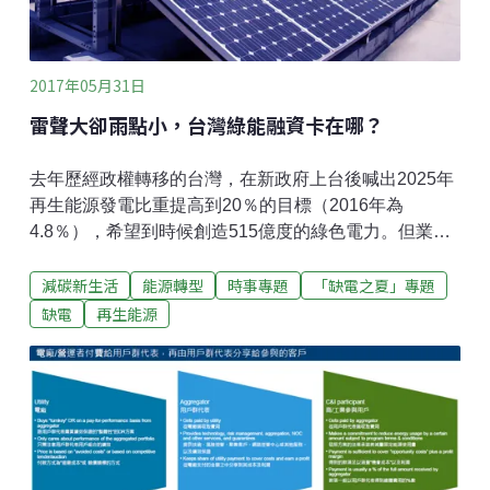
2017年05月31日
雷聲大卻雨點小，台灣綠能融資卡在哪？
去年歷經政權轉移的台灣，在新政府上台後喊出2025年
再生能源發電比重提高到20％的目標（2016年為
4.8％），希望到時候創造515億度的綠色電力。但業界
多次抱怨相關的綠能融資不到位，究竟問題出在哪？台
減碳新生活
能源轉型
時事專題
「缺電之夏」專題
達電子文教基金會與IC之音竹科廣播電台合作節目「氣
候戰役在台灣」，邀請在台最早切入綠能融資和太陽能
缺電
再生能源
電廠的「中租能源開發公司」副總經理陳瑞興現身說
法，到底投資綠能發電是不是一門好生意？有什麼難以
跨越的融資障礙？讓我們一起搞清楚、弄明白！節目主
題：「碳金融是啥碗糕？」系列三 綠能融資大不易？到
底卡在哪？ 從中小企業節能做起，成差異化競爭利基
高：今年成立40年的「中租迪和」，長年來一直是台灣