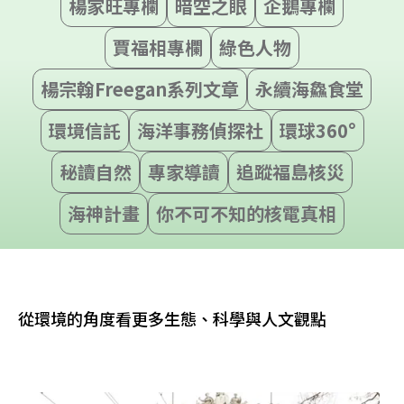
楊家旺專欄
暗空之眼
企鵝專欄
賈福相專欄
綠色人物
楊宗翰Freegan系列文章
永續海鱻食堂
環境信託
海洋事務偵探社
環球360°
秘讀自然
專家導讀
追蹤福島核災
海神計畫
你不可不知的核電真相
從環境的角度看更多生態、科學與人文觀點