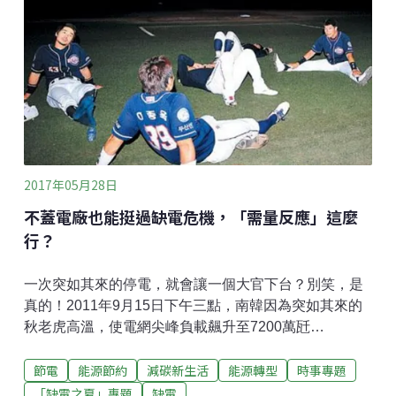
高：今夏「缺電」疑雲揮之不去，政府寄望「需量反
應」發揮作用。請林總經理幫聽眾們解釋一下什麼是需
量反應？對台灣今後的缺電危機能幫上什麼忙？林：台
電電網可分成兩個層面，一是
2017年05月28日
不蓋電廠也能挺過缺電危機，「需量反應」這麼
行？
一次突如其來的停電，就會讓一個大官下台？別笑，是
真的！2011年9月15日下午三點，南韓因為突如其來的
秋老虎高溫，使電網尖峰負載飆升至7200萬瓩
（72GW），超乎國營電力公司KEPCO原本估計的6400
節電
能源節約
減碳新生活
能源轉型
時事專題
萬瓩（64 GW），結果造成全國無預警斷電數小時，影
響超過600萬用戶，不僅交通、電信、工廠作業大亂，
「缺電之夏」專題
缺電