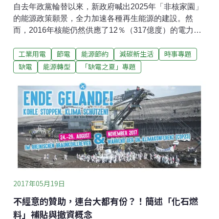
自去年政黨輪替以來，新政府喊出2025年「非核家園」
的能源政策願景，全力加速各種再生能源的建設。然
而，2016年核能仍然供應了12％（317億度）的電力，
如何補上這塊缺口，成為各界爭辯議題，使得2017年的
工業用電
節電
能源節約
減碳新生活
時事專題
「缺電」警語和流言未曾間斷，有人擔心再生能源緩不
濟急、供應不夠穩定，有人認為鼓勵節能、或用漲電價
缺電
能源轉型
「缺電之夏」專題
抑制需求才是王道，更有人直言重啟核電不就得了？但
在爭辯如何替台灣增加電力來源的時候，你知道我們的
電都用到哪去了嗎？四月份「氣候戰役在台灣」廣播節
目，採訪了台大風險社會與政策研究中心（RSPRC）兩
位專家：趙家緯和林怡均，分析去年全台耗能情況，為
何住宅用電成長停不了？運輸部門耗能問題出在哪？哪
個縣市是全台用電王？政府的能源政策該怎麼調整？先
做完這些基本功課，再來談台灣到底缺不缺電。高：很
高興邀請兩位來談「解讀2016年台灣能源情勢」，這份
報告裡頭有什麼新發現？ 趙：「能源轉型」是台大風險
2017年05月19日
中心關注
不經意的贊助，連台大都有份？！簡述「化石燃
料」補貼與撤資概念