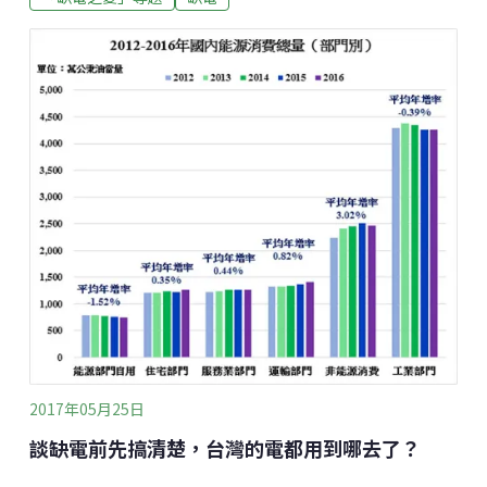
還有多人被困電梯，連職棒賽事也得取消，時任總統的
李明博大為震怒，當月底，身為主管機關的知識經濟部
長崔重卿便下台一鞠躬。類似景象，以後會不會發生在
台灣？時隔20年，台灣缺電潮捲土重來去年（2016）5
月31日，台灣創下近10年來最低的備用容量率記錄
（1.64％），尖峰用電一度只剩564MW可資調度，距離
準備限電的門檻（500 MW）近在咫尺。2017年盛夏將
至，明眼人都知道，今年又將是充滿挑戰的一年。缺電
是啥米滋味？很多人或許都沒記憶了。也難怪，台灣上
一波缺電潮發生在民國78～84年（198
2017年05月25日
談缺電前先搞清楚，台灣的電都用到哪去了？