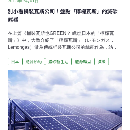
2017年06月01日
將堅持遵守。」歐盟氣候與能源委員卡尼特（Miguel
別小看桶裝瓦斯公司！盤點「檸檬瓦斯」的減碳
Arias Ca
武器
在上篇《桶裝瓦斯也GREEN？ 瞧瞧日本的「檸檬瓦
斯」》中，大致介紹了「檸檬瓦斯」（レモンガス，
Lemongas）做為傳統桶裝瓦斯公司的綠能作為，站在
給國內同業做個參考的立場上，這回將介紹它在節能和
日本
能源節約
減碳新生活
能源轉型
減碳
綠能業務的相關設備、技術。開始之前，先來了解一下
桶裝瓦斯在日本的份量。一般人的印象中，「都市瓦
斯」（台灣稱為「家用天然氣」）比較有都市的形象，
而桶裝瓦斯似乎擺脫不了「鄉村」形象。然而，這只是
成見。桶裝瓦斯在日本家庭的市佔率高達54%（約2600
萬戶），比重比都市瓦斯還高。此外，都市瓦斯的市場
稍微傾向獨佔，在日本約200家企業，但桶裝瓦斯的供
應廠商則高達兩萬家之譜。