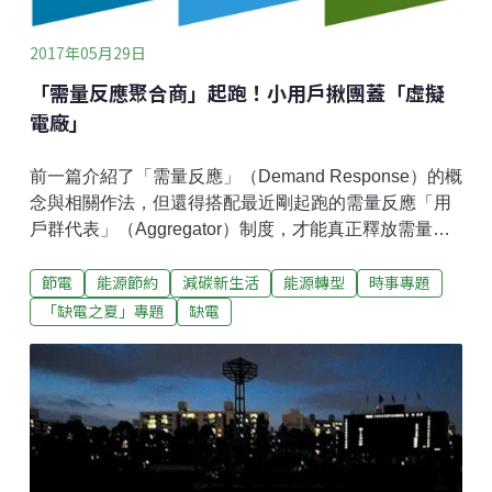
的設備租賃業龍頭，也是最早主動投入綠能融資的本土
金融業者之一，請問當初投入的動機是什麼？陳：從幾
2017年05月29日
年前的《京都議定書》到哥本哈根氣候會議，中租就發
現能源和環保議題是未來台灣產業轉型或企業發展的重
「需量反應聚合商」起跑！小用戶揪團蓋「虛擬
要課題。多年來中
電廠」
前一篇介紹了「需量反應」（Demand Response）的概
念與相關作法，但還得搭配最近剛起跑的需量反應「用
戶群代表」（Aggregator）制度，才能真正釋放需量反
應的節能潛力。歸納各國經驗，需量反應約可削減5～
節電
能源節約
減碳新生活
能源轉型
時事專題
10％的尖峰用電需求，評估全台應有1500～3500MW的
潛力。5月起，台電將試行兩年「需量反應聚合商」制
「缺電之夏」專題
缺電
度，由美商EnerNOC與承隆公司合資的「台灣安奈諾克
公司」（EnerNOC Taiwan）得標。本文整理「氣候戰
役在台灣」廣播節目採訪「台灣安奈諾克公司」
（EnerNOC Taiwan）總經理林美真的對談精華，告訴
你一般小商家和老百姓如何參與其中？節目主題：幫忙
節電還有錢賺？全台首見「需量反應聚合商」來了！