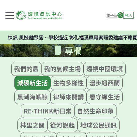
電子報
登入
風機離聚落、學校過近 彰化福漢風電案環委建議不應開發
專欄
我們的島
我的氣候主場
透視中國環境
減碳新生活
生物多樣性
漫步紐西蘭
黑潮海嶼鯨
律師來開講
看守綠生活
RE-THINK新日常
自然生命印象
林里之間
從河說起
地球公民通訊