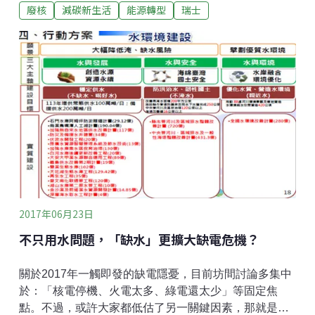
廢核
減碳新生活
能源轉型
瑞士
支持，成為繼鄰居德國之後、第二個確定告別核電的歐
洲先進國家！其實，這不是瑞士第一次辦核能公投了，
據統計，這已經是瑞士人第8次為核能議題進行投票了。
上次在去年11月，綠黨與環保團體發起公投，表決是否
讓核電廠在2029年提早除役、並將電廠使用年限減至45
年？結果只獲得45％民眾支持，未能過關。目前瑞士共
有4座核電廠及5部機組，包含全球最老的現役機組
Beznau一號機，自1969年運轉至今近半世紀。2011年
日本福島核災爆發後，瑞士政府決議不再興建新核電
廠，既有電廠也須在運轉50年後除役，依此時程估算，
到了2034年最後一部機組服役滿50年，即是瑞士正式告
別核電的時刻。核電占比達1/3，廣
2017年06月23日
不只用水問題，「缺水」更擴大缺電危機？
關於2017年一觸即發的缺電隱憂，目前坊間討論多集中
於：「核電停機、火電太多、綠電還太少」等固定焦
點。不過，或許大家都低估了另一關鍵因素，那就是今