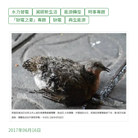
年的「水電」也不會太多，可能拉低綠電的貢獻比率！
水力發電
減碳新生活
能源轉型
時事專題
這裡講的水電，可不是修燈泡或通水管的水電工，而是
指「水力發電」。從字面意思不難理解，必須先有充足
「缺電之夏」專題
缺電
再生能源
水量、才能產生水力發電，偏偏今年水情不佳。旱象重
臨，治水三關卡進展卻有限儘管六月初的超大梅雨，在
全台各地釀成不小災情，讓近期的水議題環繞在淹水和
治水。然而事實上，從2016年12月迄今近半年來的枯水
期，依舊創下了70年來雨量第二少的冬天，只好過發生
一甲子大旱的2015年枯水期，下半年水情依舊難以樂
觀。2015上半年的「一甲子大旱」慘痛教訓，算是替台
灣政府上了一堂寶貴的課，去年冬雨不豐的跡象，讓水
利署上下繃緊神經，頻繁召開跨部會會議，縱然2017上
半年降雨偏少，中南部水庫進帳短少，至今仍未傳出重
大缺水災情，
2017年06月16日