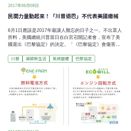
2017年06月08日
民間力量動起來！「川普退巴」不代表美國繳械
6月1日應該是2017年最讓人難忘的日子之一。不出眾人
所料，美國總統川普當日在白宮召開記者會，宣布了美
國退出《巴黎協定》的決定。「《巴黎協定》會傷害美
國經濟，讓其他國家如中國和印度獲利，這是個把美國
川普
減碳新生活
氣候變遷
巴黎協定
利益分配給其他國家的協定，只要我在位，就不容許它
發生！」在白宮綠意如茵的草坪上，川普臉不紅氣不喘
地說道。國際譴責不斷，連自家企業也打臉「川普退
巴」消息傳開後，立即引發國際譴責與反彈聲浪。「美
國總統對他的國家人民的利益，以及對地球的未來上，
做了錯誤的決定！」儘管川普預留了伏筆，表示美國可
再重談其他氣候協定，但新任法國總統馬克宏
（Emmanuel Macron）立即表態，表示不可能為川普修
改《巴黎協定》內容。不只法國，英國首相梅伊
（Theresa May）也不諱言對美國退出感到失望，
「《巴黎協定》提供解決氣候變遷的良好路徑，我們仍