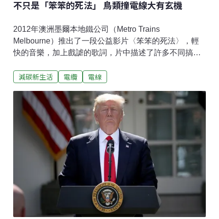
不只是「笨笨的死法」 鳥類撞電線大有玄機
2012年澳洲墨爾本地鐵公司（Metro Trains
Melbourne）推出了一段公益影片〈笨笨的死法〉，輕
快的音樂，加上戲謔的歌詞，片中描述了許多不同搞死
自已的方法，影片看來荒唐，卻真的在真實世界中發
減碳新生活
電纜
電線
生。前幾天就真的有則新聞：「2隻斑鳩在高壓電桿上聊
天，慘遭電擊、羽毛燒焦......引起大停電，一隻事發後飛
走了，留在那的是一隻眼神看起來有點渙散，飛羽尾羽
燒到只剩羽軸......。」「照Marvel電影，接下來會有『閃
電鳩』之類的出現。（誤）」朋友Kyousuke則回應：
「以電系知識來想，應該是羽毛末端的電阻比空氣來得
小，所以造成導電，電流只經過羽毛，沒流過身體，所
以羽毛瞬間高熱燒焦，但身體因沒流過電所以沒事。」
在個人臉書頁面轉載這則新聞時留下了這段評論。鳥類
在交配時，雄鳥會振翅，一是保持平衡，另一可能為其
儀式行為，於是筆者好奇地查了一下電線間隔，發現輸
電線間隔標準是45.7cm，珠頸