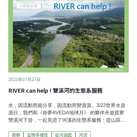
份（近年變化頗大，但豐水期大致是10月到隔年2
月），豐水期出生下漂至河口近海的洄游魚蝦蟹苗，正
陸續回到島嶼陸域，沿著大小溪流上溯，展開牠們這一
代的成長與繁衍。這些河海洄游物種的幼苗看似量大，
是環境變數大的生物演化成「以量取勝」的繁殖策略。
舉例而言，一批可能10萬隻仔稚魚孵化就開始闖關，浮
游狀態的下漂過程已經大半進了其他動物肚子，若遇河
床乾涸就擱淺整批陣亡；有幸入海的個體變成更多海洋
動物的食物，造就我們依賴的海洋生產力；數月後返回
河流的可能只剩10隻，但眼前一樣關關難過。也因此，
我們若還買這些小小的紅頭魩仔
2023年07月27日
RIVER can help ! 雙溪河的生態系服務
水，因流動而能分享，因流動而變資源。3/22世界水資
源日，我們和《肯夢AVEDA地球月》 的夥伴舟遊貢寮
雙溪河下游，一起見證了河溪的生態系服務：從山區天
雨匯集成溪流的水，如何藉由山海平原城鎮間的流動，
貢寮
生物多樣性
從河說起
河流
成為那麼多生物與人共享的資源！從東北角淺山丘陵發