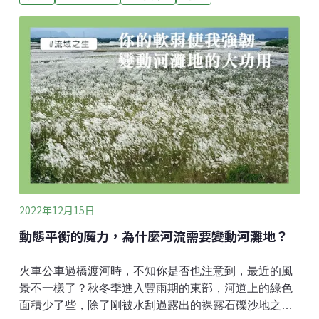
源的雙溪河，不陡峻也不特別長，從山巒及濱河綠帶間
蜿蜒入海。上游和禾水梯田收集取用的溪澗，滋養了水
稻及數百種田間生物之後，透過溢流及田土中的下滲移
動，又回到支流的中游。溪水在中游湍流經自海洋返鄉
的禿頭鯊、鱸鰻、和毛蟹；在石壁潭邊陪戀山的苦花、
纓口鰍嬉戲；流經貢寮淨水場，有大半溪水被攔截沿進
入平原的則被入河覓食的紅槽連著小豆仔一口吞下自來
水管送往基隆。躲過大魚掠食的豆仔，長大肥美時就成
了河口舊社漁民的河鮮。綽號「船長」的龍門吳里長划
著槳大氣不喘地細數家珍：烏魚、黑鯛、花身仔、還有
長相奇特的紡車索。因為雙溪河口灣還匯流了另一條嶐
嶐溪，在連續礁岩海岸的東
2022年12月15日
動態平衡的魔力，為什麼河流需要變動河灘地？
火車公車過橋渡河時，不知你是否也注意到，最近的風
景不一樣了？秋冬季進入豐雨期的東部，河道上的綠色
面積少了些，除了剛被水刮過露出的裸露石礫沙地之