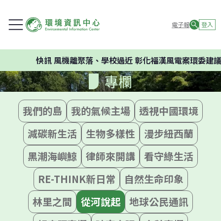
電子報
登入
快訊
風機離聚落、學校過近 彰化福漢風電案環委建議不應開發
專欄
我們的島
我的氣候主場
透視中國環境
減碳新生活
生物多樣性
漫步紐西蘭
黑潮海嶼鯨
律師來開講
看守綠生活
RE-THINK新日常
自然生命印象
林里之間
從河說起
地球公民通訊