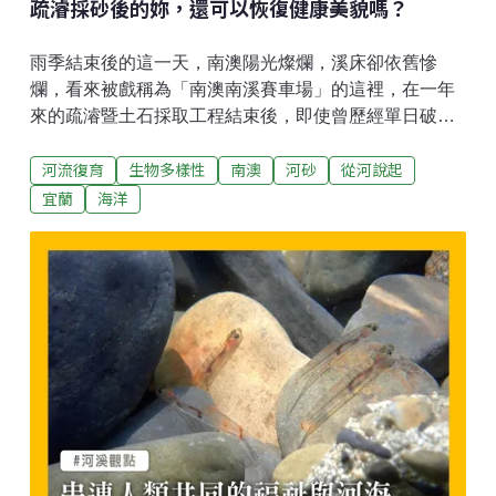
疏濬採砂後的妳，還可以恢復健康美貌嗎？
雨季結束後的這一天，南澳陽光燦爛，溪床卻依舊慘
爛，看來被戲稱為「南澳南溪賽車場」的這裡，在一年
來的疏濬暨土石採取工程結束後，即使曾歷經單日破百
厘米的冬雨洗禮，並沒有讓她恢復生機。因為這樣沒有
河流復育
生物多樣性
南澳
河砂
從河說起
善後的撤場，如果又像去年梅雨颱風都不光臨，原本有
深有淺、自然擺盪或辮狀交織的棲地，不知還要等多
宜蘭
海洋
久、有多大的雨勢，才能發育回來？魚蟹也需要人道走
廊河流如同其他的自然環境，不會只服務特定對象或特
定目的。河砂被挖出來作為建材利用，的確是河流供給
人類的一種重要資源；但當它們留在溪床上所營造出的
環境，也是河流供給生物的家園和資源，並形成調節水
勢衝擊力量的水安全系統的一環。避免單一目的的利用
卻傷害其他多元的服務，才能讓資源取之有道。去年南
澳南溪上進行了疏濬暨土砂採取作業，迄今已撤場2個多
月。目前都是「採售分離制」，由政府指定範圍發包委
託採取作業，再由政府單位標售所得砂石，收入充實公
庫。因而早年盜取公眾資源成私有財的