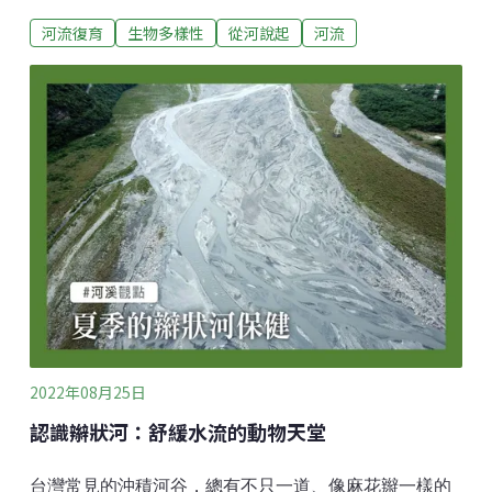
外，有的地方閃耀著銀白或帶紅的花（穎果）海；但也
河流復育
生物多樣性
從河說起
河流
有些河床上仍有深綠的樹林，且這些樹林的面積似乎一
年比一年還擴大。而這些不同的溪床植被，代表著什麼
意義呢？深綠的樹林，代表著它們能讓腳下的土地穩
定，若是在山坡、或在陸域的平野，有森林緊緊抓牢著
土地都是好事；但在河流裡卻就不一定了！因為河溪是
靠變動維持穩定的環境系統。水少時露出的河灘地，只
要不比流路高太多，在下次下雨時，不用太大的雨量，
就有機會被溢淹過去。有別於山溪那麼明顯受地勢主宰
而向下掏刷的情況，河水在坡度不大的近平原河谷，主
要是藉著左右的微幅蜿蜒旋轉，並在均勻底質的河床上
刮出幾道麻花辮一般的圖案。這也是因為河道上有著鬆
動的礫石沙土，在每次大水的沖刷時會被捲動，因此，
藉著這左擺右蕩、並且攜帶著砂石跑動的
2022年08月25日
認識辮狀河：舒緩水流的動物天堂
台灣常見的沖積河谷，總有不只一道、像麻花辮一樣的