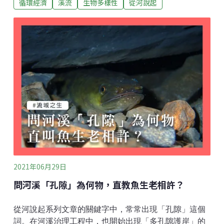
循環經濟
溪流
生物多樣性
從河說起
營養碎屑的夥伴。牠們在環境中也算是清道夫、至少是
資源回收者的角色。每個物種本領不同，但多半不拘泥
在一個地點、能靈活地「逐機會而居」。哪裡有流水載
不動的細顆粒，哪裡就可能有飽餐吃。影片第一隻垂著
黑淚斑的「細蝦虎」像掃街車，展現典型的濾沙吃法，
但肚子裡並沒有塞滿了細沙（也太嚇人），因為濾過不
要的、又從鰓蓋倒出來給河床。第二隻有性感嘴唇的
「厚唇鯊」，有耐心地在沙中翻找我們肉眼看不清楚的
小動物；這天，水流從上游不斷外送食物下來，瞧牠如
網球選手般刁鑽，一會而貼著底撈、一會兒跳著攔截，
機會主義的魚族才不會放過漂下來的禮物。
2021年06月29日
問河溪「孔隙」為何物，直教魚生老相許？
從河說起系列文章的關鍵字中，常常出現「孔隙」這個
詞。在河溪治理工程中，也開始出現「多孔隙護岸」的