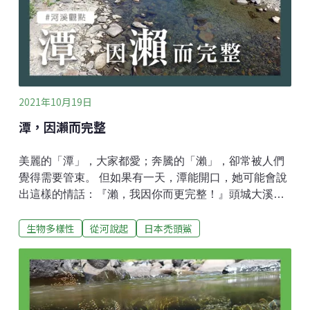
體的狀態，度過了牠們數個月不等的幼年；接下來（又
是個人類還不甚清楚的時機點）仔稚體回到河口，變身
出能抵抗水流移動的能力，溯回溪流適合生活的棲地，
度過牠歸屬這島嶼的精彩餘生。
2021年10月19日
潭，因瀨而完整
美麗的「潭」，大家都愛；奔騰的「瀨」，卻常被人們
覺得需要管束。 但如果有一天，潭能開口，她可能會說
出這樣的情話：『瀨，我因你而更完整！』頭城大溪溪
固床工優化試驗，就催化了這樣的愛情：在上方低水流
生物多樣性
從河說起
日本禿頭鯊
路被重塑之後，某天傍晚下了一場57mm/hr的短強雨
勢，大溪居民在隔天早上赫然發現：回憶裡下游某處的
長潭回來了！新長潭，就如同大部分的天然跌水潭，從
潭頭到潭尾形成一個前深後淺的弧，潭身左右剖面也像
碗一般，從最深的潭心，到透出水下石塊的邊緣，晴空