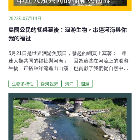
2022年07月14日
島國公民的餐桌幕後：洄游生物，串連河海與你
我的福祉
5月21日是世界洄游魚類日，發起的網頁上寫著：「串
連人類共同的福祉與河海」。因為這些在河流上的洄游
生物，正搭乘洋流進出山溪，也貢獻了我們從自然中取
得的豐饒與四季的節奏。河海洄游的生命史，自然界的
生物多樣性
從河說起
海洋
洄游
使命與付出 台灣溪流生命的組成中，除了主要生活於海
洋、但會利用河口半鹹淡水域的物種外，仍有近200種
左右的魚蝦蟹，甚至有許多慢慢爬行的螺，生活史是在
河海之間洄游。在牠們一生當中，得待過海洋及河流，
如此才能完成生長過程中必經的轉變，以及繁衍成長的
任務。而牠們怎麼遊歷河海呢？以種類眾多的溯河洄游
鰕虎為例，成魚在溪流石縫產卵後孵化的仔稚魚苗，順
著河水漂流出海，在海上我們還不清楚的位置，以漂浮