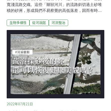
寬淺流路交織。這些「辮狀河川」的流路斜切過土砂堆
積的砂洲，形成我們不易察覺的高低落差，因而有時左
路較緩，有時右路較緩，而這些變化中，對土砂產生了
生物多樣性
從河說起
河流整治
不同的搬運力道，並形成有變化的底質棲地。在這些辮
流交織的過程，水生動物們就像在互相連通的交通網及
食物網中，能依據自己的需求，移動到有合適流速、以
及因此有適合其覓食或繁殖環境的棲地。而兩股水流交
會的十字路口，通常會有稍強的水勢，而露出較大的塊
石，並在它下方產生一處小小的深水域。這個稍深水域
常聚集了比周圍多的魚，原因就如同我們的十字路口，
會有繁忙的各種交流交換，這裡也一樣：兩股水流沖下
來的小昆蟲、懸浮的碎屑食物，集中並稍稍停留在這匯
流處。因而有許多掠食魚種規律地在水花下穿梭，也有
底棲的肉食、雜食者趴在水花下的石頭上等待食物掉下
來。耐心在這待久一點，也可能看到，從塊石間探出狙
擊的鱸鰻或塘鱧。這些流路分開與交
2022年07月21日