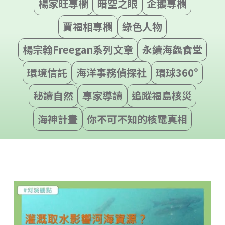
楊家旺專欄
暗空之眼
企鵝專欄
賈福相專欄
綠色人物
楊宗翰Freegan系列文章
永續海鱻食堂
環境信託
海洋事務偵探社
環球360°
秘讀自然
專家導讀
追蹤福島核災
海神計畫
你不可不知的核電真相