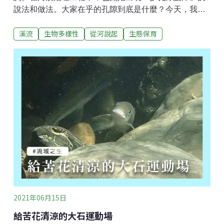
說法和做法。大家在乎的孔隙到底是什麼？今天，我們
用一些溪流裡的影像，讓生物自己說話，關於他們利用
溪流
生物多樣性
從河說起
生態保育
的孔隙。 孔隙其實不一定是（而且很少是）一個具體的
洞。石頭和石頭之間、石塊在岩壁旁、沒有完全密合交
界的大小縫，就是最普遍的孔隙。岩壁在軟弱的節理處
被水逐漸侵蝕，形成凹槽或不平整的表面；或人工護岸
基腳被掏刷，這掏刷面不易被塞滿，都能成為水生動物
利用的掩體。 石塊的凹處也是褐塘鱧適合埋伏的場所。
那麼多大才算？多小就不適合？這還真的是自然界最關
鍵的「相對論」：對體高不到0.5cm的小毛蟹來說，2cm
可能就大到沒有遮蔽；而對25cm的大石賓來說，2cm的
縫不會吸引他。引用釣魚人常說的：『大孔大魚、小孔
小魚、嘸孔就嘸魚。』重點還是要看你針對什麼樣的生
物，而牠們又要在那樣的環境做什麼？
2021年06月15日
給苦花清涼的大石運動場