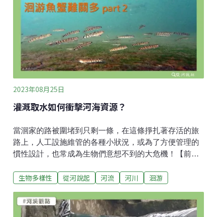
2023年08月25日
灌溉取水如何衝擊河海資源？
當洄家的路被圍堵到只剩一條，在這條掙扎著存活的旅
路上，人工設施維管的各種小狀況，或為了方便管理的
慣性設計，也常成為生物們意想不到的大危機！【前情
提要】台灣東部平原的水田進入春耕期起，各水圳供應
生物多樣性
從河說起
河流
河川
洄游
水源的河川，也都會被被築起土堤、改變流路；大部
分、甚至全部的表面逕流，被引導進入狹窄的灌溉渠
道，讓寬闊的主河道露出乾涸的床面，如果沒有颱風大
雨，乾涸的狀況可長達半年以上。不是沒有水，而是水