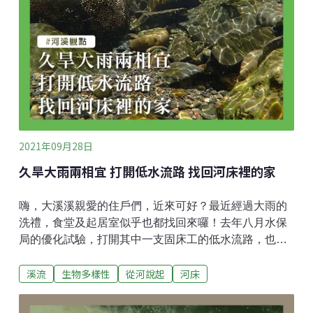
下的藍、陰天時的墨，都展現有層次的豐富之美。最深
的潭頭將是久旱時重要的避暑區，儘管它底部因為是構
造物基座，沒有太多孔隙。潭腰左側緩流的積沙區，碎
食的豆仔魚、雙邊魚聚集。偏流心的右側岸緣，大石塊
參差地露出成高高地低的石林，島鯻們穿梭巷弄走走停
停地找吃的，洄游幼魚的路隊就沿著最邊邊走，路上還
有塘鱧埋伏著。潭尾漸淺陽光充足，禿頭鯊和枝牙鰕虎
忙著刮食矽藻；接著又出現較
2021年09月28日
久旱大雨兩相宜 打開低水流路 找回河床裡的家
嗨，大溪溪親愛的住戶們，近來可好？最近經過大雨的
洗禮，食堂及起居室似乎也都找回來囉！去年八月水保
局的優化試驗，打開其中一支固床工的低水流路，也就
是在原本幾乎平整的壩體上做一點調整，讓溪流在久未
溪流
生物多樣性
從河說起
河床
下雨時，仍能在原本最低的河床上，維持一道最集中的
流路。試驗並沒有太多介入，期待藉由降雨後的河水雕
塑，能找回這裡該有的有深有淺的寬V型河槽，這樣無