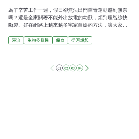
為了辛苦工作一週，假日卻無法出門踏青運動感到無奈
嗎？還是全家關著不能外出放電的幼獸，煩到理智線快
斷裂。好在網路上越來越多宅家自娛的方法，讓大家在
能自己管理的安全空間內好好地運動。溪流大家最熟悉
溪流
生物多樣性
保育
從河說起
的苦花，也來現身示範一下什麼叫做苦中作樂！一尾
魚、一顆石頭、也能樂游游！自然條件下，大石塊會卡
在溪流坡度有變化的地方，形成「跌水」，跌水後方成
或大或小的潭。潭區最前端我們常稱「潭頭」，這裡因
01
02
03
04
為水的力量透過跌水被削減（動能轉成位能，加上潭水
及石頭的緩衝），讓原本被流水搬運的較重大石塊停留
下來。這聚集成堆的大石坡，彼此卡扣的穩定表面上，
容易有穩定的底藻，還保有水深梯度；因此在不同日照
量的季節維持一定生產力。同時又因為水的跌落，而形
成有高溶氧及相對較低的水溫。這種種條件，都形成有
利於苦花的關鍵環境。這個位置的大石縫因為紊流的關
係，不容易被細粒填塞。夏季常可見到苦花鑽游或躲在
裡面。間爬岩鰍或溪鱧，也很常在這位