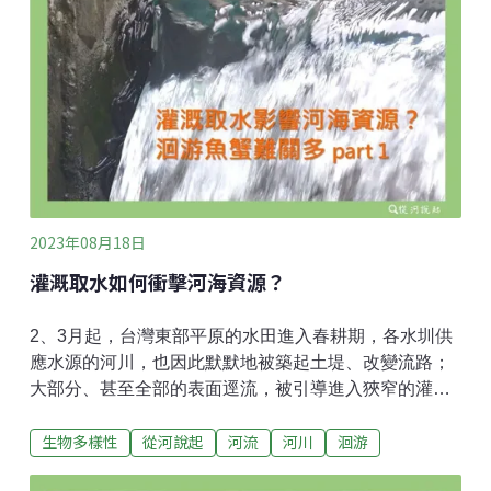
都去了他處。河口近海的洄游魚蝦蟹苗，正陸續回到島
嶼陸域，沿著大小溪流上溯，展開牠們這一代的成長與
繁衍。當牠們隨著岸流被推送到自己的出生故鄉或鄰近
河口時，並不知道洄鄉之路新添了更多險阻等著牠們。
除了水源被截走、溯到半路就被困在路上乾死之外，讓
我們試著從幾條河的現況來理解，看似理所當然的農業
灌溉取水，到底用什麼樣的方式，損傷了河溪生物多樣
性（或說河海生產力）？ 在part1，我們介紹了「之一：
全河道圍堰取水」以及「之二
2023年08月18日
灌溉取水如何衝擊河海資源？
2、3月起，台灣東部平原的水田進入春耕期，各水圳供
應水源的河川，也因此默默地被築起土堤、改變流路；
大部分、甚至全部的表面逕流，被引導進入狹窄的灌溉
渠道，而寬闊的主河道露出乾涸的床面，還有許多大塊
生物多樣性
從河說起
河流
河川
洄游
石提醒我們，這平常該是有充足水量的湍流路。而水路
被切換跑道的初期、東北部才正從雨季轉換入較乾的月