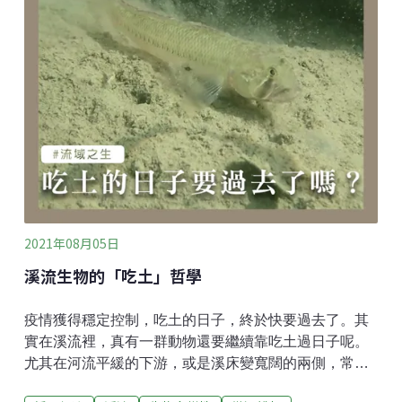
論久旱大雨兩相宜。而低水流路上最弱的水流，將攜帶
沉積最細的顆粒，也能好好幫溪床做好不滲漏的水密工
程，減少枯水期再發生溪水全部下滲伏流的威脅。經過
秋冬春又夏，原本單調平坦的溪底，現在有大大小小的
孔隙，這短短一段的物種種類也倍增回來：有粗如手肘
的鱸鰻、有細瘦如蚯蚓的海龍；剛從仔稚魚蛻變成小鰕
虎的路隊通過；甚至是漁市可見的甘仔魚和雞魚，也都
回來覓食了。當鄰近有同樣課題的溪流又開始伏流而乾
涸時，這裡幸運地沒有再遭受往年的重創。
2021年08月05日
溪流生物的「吃土」哲學
疫情獲得穩定控制，吃土的日子，終於快要過去了。其
實在溪流裡，真有一群動物還要繼續靠吃土過日子呢。
尤其在河流平緩的下游，或是溪床變寬闊的兩側，常有
機會觀察到這些以濾食或撿食方式，充分利用細沙泥中