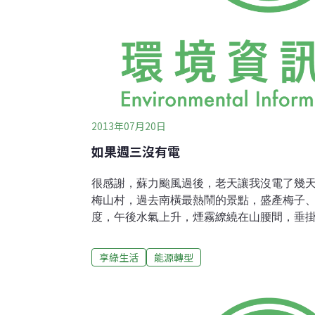
2013年07月20日
如果週三沒有電
很感謝，蘇力颱風過後，老天讓我沒電了幾
梅山村，過去南橫最熱鬧的景點，盛產梅子、
度，午後水氣上升，煙霧繚繞在山腰間，垂
顯嬌嫩，彷如世外桃源；風雲變色的98年，
道路中斷的結果，遊客不再來，原本的鳥語
享綠生活
能源轉型
前來時，我還一度在心中抗拒，很擔心上山
後。果不其然，在蘇力颱風過後，原本的溪
Lukus溪淹沒，原本的道路不見蹤影，被水