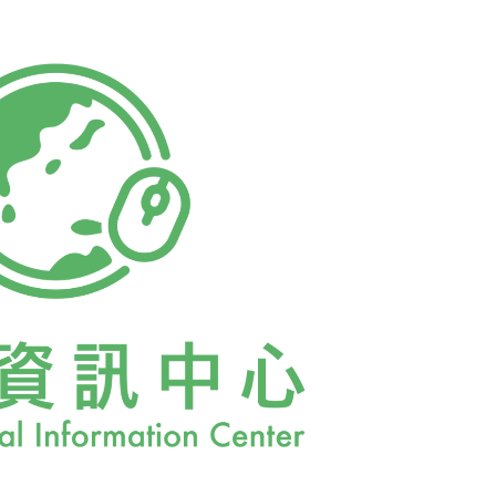
999年通過決議，翌年的8月12日慶祝了第一
nal Youth Day）。這些等著要接棒的下一代，成
頗大，如何讓他們的創意和充沛精力得到充分
都享有平等的機會？聯合國透過每年不同的關
NGO一同努力，：而今年（2013）的主題則
outh Migration: Moving