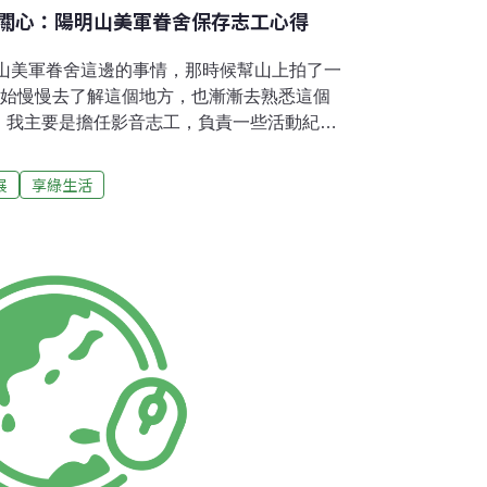
關心：陽明山美軍眷舍保存志工心得
明山美軍眷舍這邊的事情，那時候幫山上拍了一
開始慢慢去了解這個地方，也漸漸去熟悉這個
，我主要是擔任影音志工，負責一些活動紀
攝活動宣傳短片(註二、註三)，不過大多都
所以比較沒辦法長時間地來這個地方服務，不
展
享綠生活
，我才能不斷更新陽明山那邊的狀況。身為一
軍眷舍這邊的環境時，真的會讓人止不住快
想像空間，光是老屋前的一朵花就能變換出好
空氣乾淨、塵埃少，因此拍起來的照片或畫面
者的天堂吧！那隨著服務的時間增加，也開始
的感受，對他們而言，這邊不只是一片美景與
憶的傳承，或許這些建築物本身跟在地有太大
的時