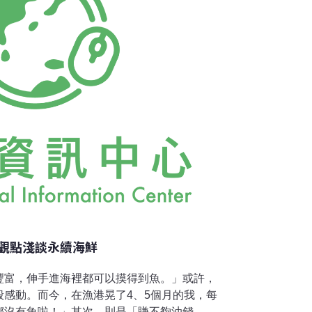
觀點淺談永續海鮮
豐富，伸手進海裡都可以摸得到魚。」或許，
般感動。而今，在漁港晃了4、5個月的我，每
都沒有魚啦！」其次，則是「賺不夠油錢，