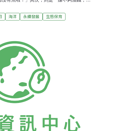
漁業資源有著莫大的變化。那，我們的下一代
is Worm於2006年時指出，依照當前漁業資
用
海洋
永續發展
生態保育
48年前失去饗食海鮮的機會。2048，也就是在
的餐桌上消失？我們的下一代，甚至是下下代，
利？海鮮在我們的飲食習慣裡，扮演著很重要
，醃漬過的魷魚/小卷經過碳火的淬鍊後，3
；三五好友齊聚在一盤一百元的熱炒店，一邊
起鍋的酥炸銀魚，再與沁涼的台灣啤酒一齊下
，陪著客戶到巷口的海產店，點了一道道佳