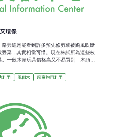
毒又環保
，路旁總是能看到許多預先修剪或被颱風吹斷
被丟棄，其實相當可惜。現在林試所為這些枝
玩具。一般木頭玩具價格高又不易買到，木頭玩
/3。木頭玩具不像保麗龍或塑膠材料，沒有塑化
，更不用擔心化學藥劑的問題。林試所與國內
地利用
風倒木
廢棄物再利用
簡單加工、不做乾燥防腐處理為原則，設計出
具。而且用廢棄枝條與小徑材製作玩具及工藝
減少塑膠玩具，也是愛地球的環境友善行為。
們，可以請學校向附近的林農購買DIY材料
以打電話到林業試驗所：02-23039978。