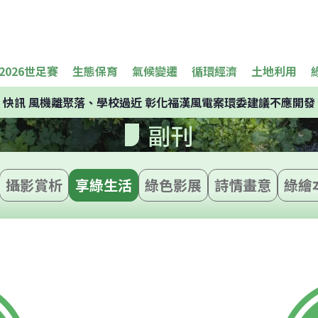
2026世足賽
生態保育
氣候變遷
循環經濟
土地利用
快訊
風機離聚落、學校過近 彰化福漢風電案環委建議不應開發
副刊
攝影賞析
享綠生活
綠色影展
詩情畫意
綠繪