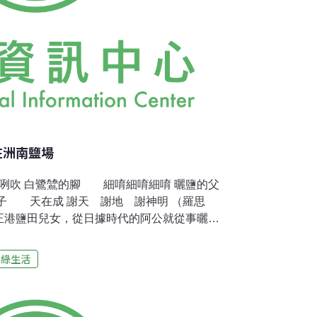
在洲南鹽場
咧吹 白鷺鷥的腳 細唷細唷細唷 曬鹽的父
子 天在成 謝天 謝地 謝神明 （羅思
正港鹽田兒女，從日據時代的阿公就從事曬
1年廢鹽後，結束台灣商業產鹽的時代，爸爸原
而止。然而多年後，因緣際會，鹽田兒女還是
享綠生活
小時候家裡離鹽田很遠，需要幫忙製鹽時，媽
心。最不喜歡幫忙收成鹽，因為收鹽、剷鹽都
以…現在這還是我最不喜歡的工作，哈哈。」