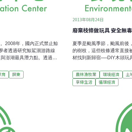
2013年08月24日
廢棄枝條做玩具 安全無
日。2008年，國內正式禁止鯨
夏季是颱風季節，颱風前後
學者透過研究鯨鯊洄游路線
的樹枝，這些枝條通常直接
東與澎湖最具潛力點。透過台
材找到新歸宿──DIY木頭
莊守正指導的碩士班學生論
具只佔家中玩具的1/4到1
西南部沿海，包括澎湖等地是
劑的疑慮，若是自己動手做
保育
屏東
農林漁牧業
環境經濟
土
的頻率高，但是海流強，較不
設計專家合作，以低價位、
享綠生活
循環經濟
法保護以外，有些國家嘗試發
適合小朋友的小徑材組裝玩
為主題的生態旅遊）來增加經
品，不僅是對林農的支持；
業的是澳洲，1993 年在尼
想要體驗木頭玩具的大小朋友
的聖誕島也開始發展鯨鯊相關
包。要進一步了解木材產品，可
會聚集；台灣也須找出類似的
民訪談，以前都可看到長10