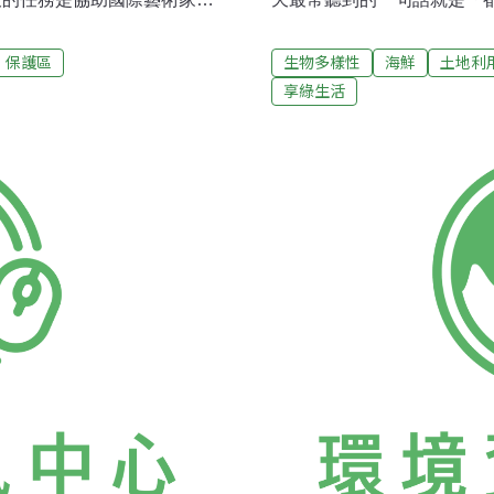
馬尼亞、印度、馬其頓和美
慘！」顯然地，這兩世代間
空不作美，竟然下起大雨，但
呢？加拿大的海洋保育學者Bor
保護區
生物多樣性
海鮮
土地利
，無論是艷陽還是颳風下雨，
源銳減的速度，人類將在20
享綠生活
精神上陣啦！看著同行的志工
35年後，海鮮就會從我們
，今天的嬌客竟然是企業團
將失去了吃魚、認識魚的權
」，沒想到在我身邊一起挖土
的角色。走進人聲鼎沸的夜市
斯文相的他透露今天是他們店
隻僅僅一百卻讓你記憶長存
助媒合企業與公益活動）一起
吸吮著海瓜子，一邊夾起剛
，環境教育是我們最重視的一
肚；傳統產業的老總下班後
餚，比的