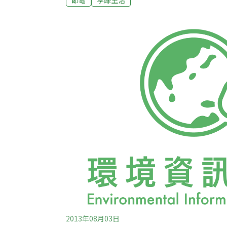
傳統的好功夫。在「針對夏天的節電對策」
電工夫：到涼爽的地方度過夏天（1％），第
節電app（7％），第7、5、3名分別是設備
買節能家電（17％）、換LED燈泡（24％
花等，做出「綠窗簾」（25％），也就是讓
古代就有的太陽能板，一來擋光遮熱，二來
碳；第一名是清理冷氣濾網、改善送風，百分
2013年08月03日