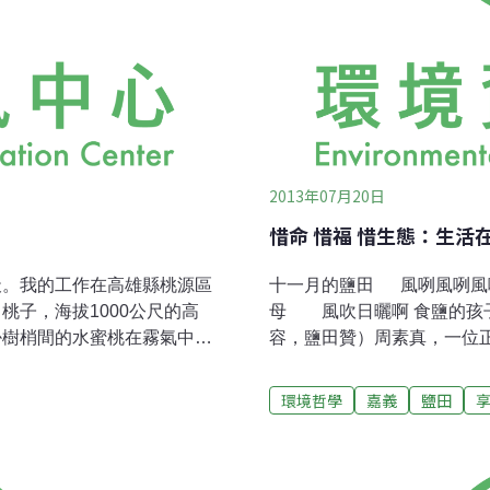
2013年07月20日
惜命 惜福 惜生態：生活
天。我的工作在高雄縣桃源區
十一月的鹽田 風咧風咧風
桃子，海拔1000公尺的高
母 風吹日曬啊 食鹽的孩
掛樹梢間的水蜜桃在霧氣中更
容，鹽田贊）周素真，一位
88風災肆虐之後，路毀橋塌，
鹽，爸爸接手工作，到200
花香成了鳥不生蛋，長官派我
本賴以維生的鹽工人生嘎然
環境哲學
嘉義
鹽田
容易下山難。尤其在大雨過
回到了熟悉的白色的海。「
底河床便道被荖濃溪的支流
媽就會幫我準備便當，很開
一截，斷成3節。好死不死，變
好重，做不好又會挨罵，所