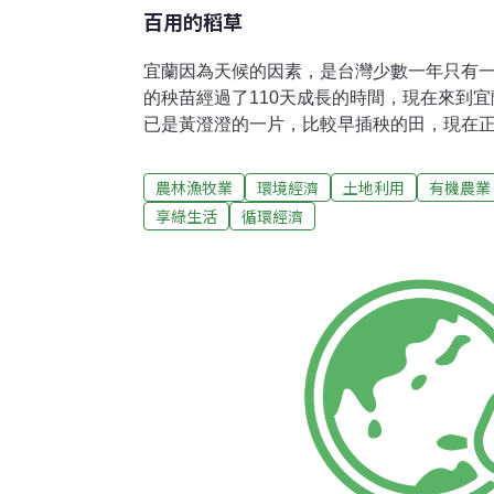
百用的稻草
宜蘭因為天候的因素，是台灣少數一年只有
的秧苗經過了110天成長的時間，現在來到
已是黃澄澄的一片，比較早插秧的田，現在
看到農夫正在「Zāng cǎo」(紮草)，也就
稻草曬乾之後拿來用。很好奇，這看起來很
農林漁牧業
環境經濟
土地利用
有機農業
詢問有在種田的賴媽媽，以前的稻草都拿來
享綠生活
循環經濟
的稻草，農家不外乎就是拿來飼養牛隻、或
「火引」，也就是做為火種的意思。」目前
比例已經很低了。在泰國北方的鄉村，還有
以，還看得到這種用來養牛的稻草堆。這是
堆，草垺的最上方都會有輪胎圈套在上面，
圈圈呢？問了當地人，他們說這叫Cǎo bǔ 
時用來覆蓋