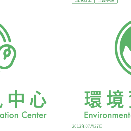
方面，第九名是意外的傳統節
力量和相關問題，聯合國在1
六名是現代新招：上網下載
個國際青年日（Internatio
型的：裝太陽能板（6％）、購
長、學習的環境和條件差異
）；第二名是絲瓜、苦瓜或牽牛
引導、發揮，讓每個年輕人
它們佈滿牆面或窗戶，等於是
注焦點，與世界各地的政府、
吸收太陽能成長，三來還能減
是「離鄉青年：往更好的方向走！」（Y
比高達5成。
Development Forward.
2013年07月27日