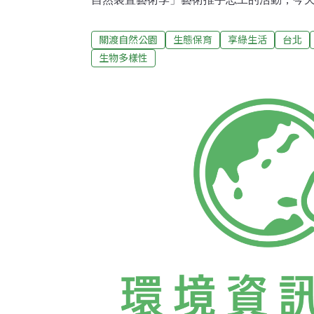
置藝術的搭建，5位藝術家分別來自台灣、羅
國。今天也是他們開工的第一天，沒想到天
關渡自然公園
生態保育
享綠生活
台北
自然藝術節本來就必須和晴雨、節氣做朋友
生物多樣性
都屬於創作的一部分，想到這就不得不打起
有來自四面八方，除了有老面孔的定期志工
體，他們是代理奧地利優質家具品牌「傢廚
的年輕人就是內湖店的店長耶（驚!），一臉
裡的志工日，隨著「志企團隊」（該單位協
來體驗。「我們公司的理念就是綠慢活美學
部分」除此之外，店長還告訴我