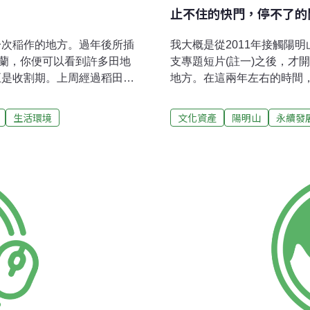
止不住的快門，停不了的
一次稲作的地方。過年後所插
我大概是從2011年接觸陽
宜蘭，你便可以看到許多田地
支專題短片(註一)之後，才
正是收割期。上周經過稻田，
地方。在這兩年左右的時間
是將稻草捆成一捆倒立豎直，將
錄、影像處理的工作，或是拍
普通的稻草到底會怎麼利用？
用工作之餘的時間來參與，
生活環境
文化資產
陽明山
永續發
怎麼利用？賴媽媽說：「以前
過透過林媽媽的耐心與熱心
是當大灶開火前，拿稻草當作
個影像創作者，我必須說美
，台灣農夫利用牛隻來犁田的
門，因為充滿了許多創作的
農戶還是會利用牛來耕種。所
多種影像組合，加上這裡的
在宜蘭農村中，很常見的稻草
都很棒，可以說是攝影愛好
看起來像不像是去夜市玩的套
理解了在地居民和護育志工
(草垺)，大部分的用法就是冬天
自然生態，更代表著歷史記
的關連，但這些房子所乘載