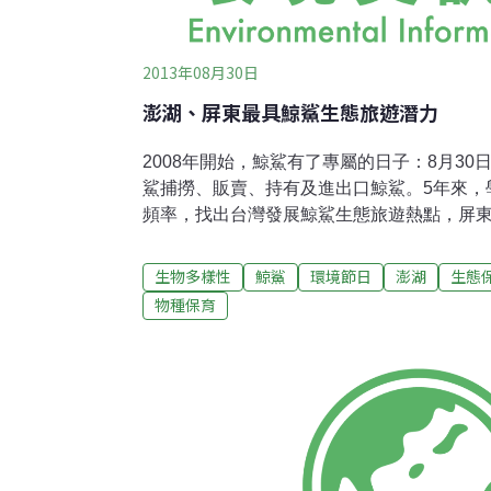
2013年08月30日
澎湖、屏東最具鯨鯊生態旅遊潛力
2008年開始，鯨鯊有了專屬的日子：8月30
鯊捕撈、販賣、持有及進出口鯨鯊。5年來，
頻率，找出台灣發展鯨鯊生態旅遊熱點，屏
灣海洋大學環境生物與漁業科學學系副教授
文，調查台灣全島可能的熱點，初步發現，
生物多樣性
鯨鯊
環境節日
澎湖
生態
熱點。宜蘭蘇澳、東澳一帶，雖然鯨鯊出現
物種保育
利於搭船出海賞鯨鯊。莊守正表示，除了立
展「鯨鯊生態旅遊」（像是「與鯨鯊同游」
濟收益，以減低對漁業的衝擊。最早發展這項事
加魯水域成立海洋公園，屬於澳洲海外領地
的觀光事業，每逢珊瑚礁產卵前後，鯨鯊就
規律，藉以發展生態旅遊。根據澎湖當地老漁
公尺的鯨鯊，捕撈