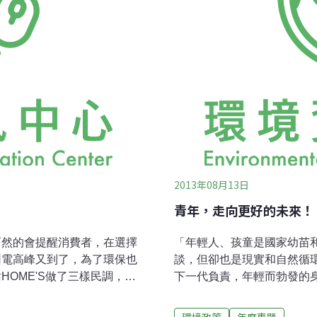
2013年08月13日
青年，走向更好的未來！ 
而然的會提醒消費者，在選擇
「年輕人、孩童是國家幼苗
用電高峰又到了，為了環保也
談，但卻也是現實和自然循
OME'S做了三樣民調，分
下一代負責，年輕而勃發的
的節電用品」、「可以一起節
的能力。動植物們或與生俱
同時，來看看有什麼新招術或
而人類社會的複雜度高，又
環境政策
年度專題