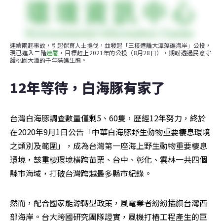
連續兩起事故，引起保育人士撻伐，並發起「三接遷離大潭藻礁海岸」公投，
現已進入二階
連署
，目標趕上2021年的公投（8月28日），期盼透過民意守
護桃園大潭的千年藻礁生態。
12年等待，白海豚有家了
台灣白海豚調查數量僅剩5、60隻，歷經12年努力，終於
在2020年9月1日公告「中華白海豚野生動物重要棲息環境
之類別及範圍」，成為台灣第一座海上野生動物重要棲息
環境，該重棲環境橫跨苗栗、台中、彰化、雲林一共四個
縣市海域，打破台灣跨越最多縣市紀錄。
然而，配合國家能源轉型政策，風電業者紛紛插旗台灣西
部海岸。台大跨國研究團隊證實，風機打樁工程產生的巨