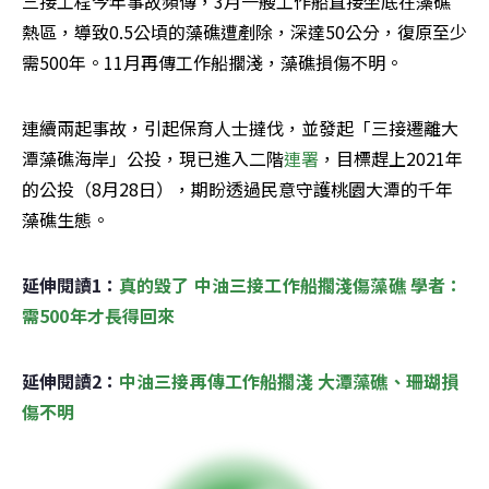
三接工程今年事故頻傳，3月一艘工作船直接坐底在藻礁
熱區，導致0.5公頃的藻礁遭剷除，深達50公分，復原至少
需500年。11月再傳工作船擱淺，藻礁損傷不明。
連續兩起事故，引起保育人士撻伐，並發起「三接遷離大
潭藻礁海岸」公投，現已進入二階
連署
，目標趕上2021年
的公投（8月28日），期盼透過民意守護桃園大潭的千年
藻礁生態。
延伸閱讀1：
真的毀了 中油三接工作船擱淺傷藻礁 學者：
需500年才長得回來
延伸閱讀2：
中油三接再傳工作船擱淺 大潭藻礁、珊瑚損
傷不明