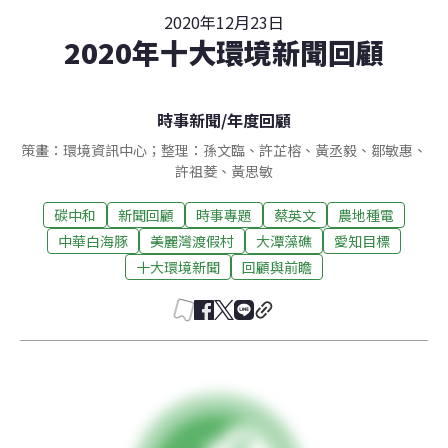
2020年12月23日
2020年十大環境新聞回顧
時事新聞
/
年度回顧
策畫：環境資訊中心；整理：孫文臨、許芷榕、黃丞毅、鄒敏惠、
許祖菱、黃思敏
碳中和
新聞回顧
時事專題
蔡英文
農地種電
中華白海豚
美麗灣渡假村
大潭藻礁
愛知目標
十大環境新聞
回顧與前瞻