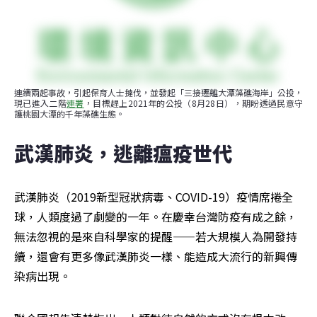
連續兩起事故，引起保育人士撻伐，並發起「三接遷離大潭藻礁海岸」公投，
現已進入二階
連署
，目標趕上2021年的公投（8月28日），期盼透過民意守
護桃園大潭的千年藻礁生態。
武漢肺炎，逃離瘟疫世代
武漢肺炎（2019新型冠狀病毒、COVID-19）疫情席捲全
球，人類度過了劇變的一年。在慶幸台灣防疫有成之餘，
無法忽視的是來自科學家的提醒——若大規模人為開發持
續，還會有更多像武漢肺炎一樣、能造成大流行的新興傳
染病出現。