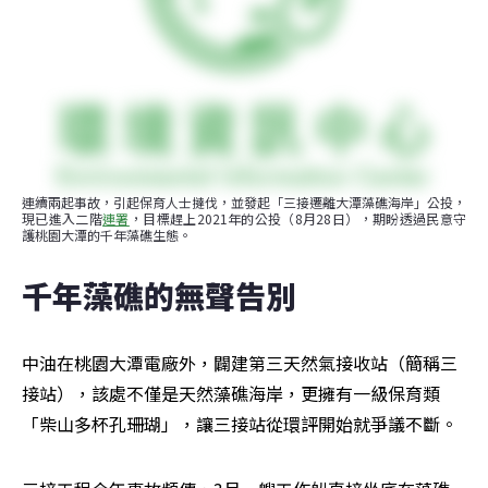
連續兩起事故，引起保育人士撻伐，並發起「三接遷離大潭藻礁海岸」公投，
現已進入二階
連署
，目標趕上2021年的公投（8月28日），期盼透過民意守
護桃園大潭的千年藻礁生態。
千年藻礁的無聲告別
中油在桃園大潭電廠外，闢建第三天然氣接收站（簡稱三
接站），該處不僅是天然藻礁海岸，更擁有一級保育類
「柴山多杯孔珊瑚」，讓三接站從環評開始就爭議不斷。