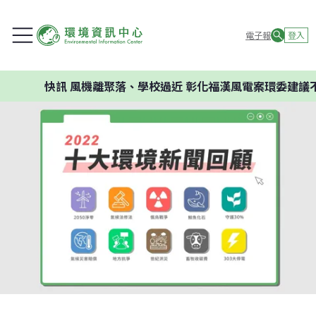
電子報
登入
訊
風機離聚落、學校過近 彰化福漢風電案環委建議不應開發