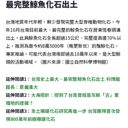
最完整鯨魚化石出土
台灣地質年代年輕，鮮少發現完整大型脊椎動物化石，今
年10月台灣目前最大、最完整的鯨魚化石在屏東恆春頭溝
出土。此具鯨魚化石全長超過15公尺、完整度高達70％以
上，推測為距今約8萬5000年（晚更新世）的鬚鯨化石，
專家推論，可能代表台灣南部過去10萬年以來，是大型鯨
類的活動場域。（圖片來源：國立自然科學博物館）
延伸閱讀1：
台灣史上最大、最完整鯨魚化石出土 科博館
館長：意義重大
延伸閱讀2：
大海撈針：撈到了台灣曾經是灰鯨「古」繁
殖地的證據？
延伸閱讀3：
本土珊瑚化石研究再進一步 台灣團隊首次發
現800萬年前樹珊瑚化石