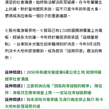
滿足的社會溝通，始終無法解決民眾疑慮，在今年屢屢北
上抗議。對於當地居民來說，這不只是今年的年度大事，
更將成為往後每一個日子的重要議題。
七股光電漁電爭地，七股區已有1/10的面積將覆蓋上光電
板，經過多次抗議，今年終於獲經濟部承諾「設總量管
制」。台東知本光電也迎來難得的好消息，今年9月法院
判決卡大地布部落勝訴，成為首宗「諮商同意」違法的案
例。
延伸閱讀1：
2050年新建光電還需6萬公頃土地 民間呼籲
提早社會溝通
延伸閱讀2：
立委質詢比喻「西裝與青蛙裝的戰爭」 陳吉
仲：漁電共生應有總量上限，一定站在青蛙裝那邊
延伸閱讀3：
知本濕地光電爭議 北高行裁定停止執行 助卡
大地布部落凝聚共識 