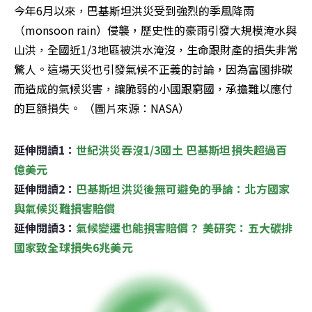
今年6月以來，巴基斯坦洪災受到強烈的季風降雨
（monsoon rain）侵襲，歷史性的豪雨引發大規模淹水與
山洪，全國近1/3地區被洪水淹沒，生命跟財產的損失非常
驚人。這場天災也引發氣候不正義的討論，因為富國排碳
而造成的氣候災害，讓脆弱的小國跟窮國，承擔難以應付
的巨額損失。 （圖片來源：NASA）
延伸閱讀1：
世紀洪災吞沒1/3國土 巴基斯坦損失超過百
億美元
延伸閱讀2：
巴基斯坦洪災後無可避免的爭論：北方國家
與氣候災難損害賠償
延伸閱讀3：
氣候變遷也能損害賠償？ 美研究：五大碳排
國家致全球損失6兆美元