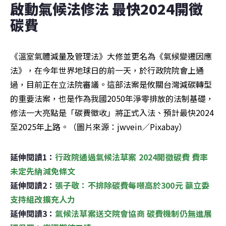
啟動氣候法修法 最快2024開徵
碳費
《溫室氣體減量及管理法》大修並更名為《氣候變遷因應
法》，在今年世界地球日的前一天，於行政院院會上通
過，目前正在立法院審議。這部法案是攸關台灣減碳轉型
的重要法案，也是作為我國2050年淨零排放的法制基礎，
修法一大亮點是「碳費徵收」將正式入法、預計最快2024
至2025年上路。（圖片來源：jwvein／Pixabay）
延伸閱讀1：
行政院通過氣候法草案 2024開徵碳費 費率
未定先納減免條文
延伸閱讀2：
張子敬：不排除碳費每噸高於300元 籲立委
支持組改擴充人力
延伸閱讀3：
氣候法草案送交院會協商 碳費機制仍無進展 