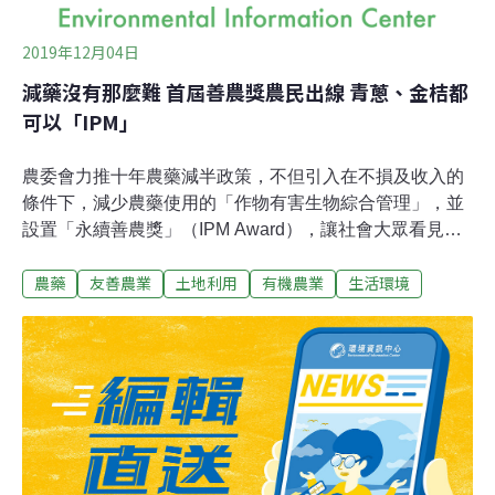
2019年12月04日
減藥沒有那麼難 首屆善農獎農民出線 青蔥、金桔都
可以「IPM」
農委會力推十年農藥減半政策，不但引入在不損及收入的
條件下，減少農藥使用的「作物有害生物綜合管理」，並
設置「永續善農獎」（IPM Award），讓社會大眾看見致
力食安的農民與努力。歷經半年、從近70件案例徵選過
農藥
友善農業
土地利用
有機農業
生活環境
程，首屆三位農民得主今（4日）揭曉。農委會主委陳吉
仲致詞宣示，將釋出多項獎勵，鼓勵農民減少用藥，以永
續農業迎上國際趨勢。對付農田有害生物 以綜效管理取代
農藥農委會推農藥十年減半政策，去年台灣農地每公頃用
藥量1雖由2017年14.35公斤降到12.48公斤，不但距離目
標6.3公斤十分遙遠，全球排名仍是第一。農委會主委陳吉
仲致詞時表示，將效法國際經驗，積極推動IPM、減少農
藥使用，包括完整的獎勵措施，致力永續農業目標。聯合
國永續發展目標中其中一項即為促進永續農業發展、減少