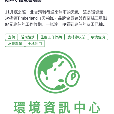
11月底之際，北台灣難得迎來無雨的天氣，這是環資第一
次帶領Timberland（天柏嵐）品牌會員參與宜蘭縣三星鄉
紀元農莊的工作假期。一抵達，便看到農莊的蒜田已抽出
青色的葉片，正是上次帶領Timberland母公司，台灣威富
宜蘭
循環經濟
生態工作假期
農林漁牧業
環境經濟
品牌有限公司的員工所種植的。放下行李後緊接著是認識
紀元農莊，農莊主人吳慶鐘導覽經驗豐富，滔滔不絕地介
友善農業
土地利用
紹著當地環境。紀元農莊不同於一般小農，農莊內有自己
的廠房與農用機具，餐廳旁興建中的加工廠未來將用於釀
造醬油。糧食大宗稻米在收割後至上市前需要經過不少加
工步驟。首先是烘米，讓米脫去水分，接著是放於攝氏 18
℃以下的穀倉保存，待要出貨前再送入碾米機中碾去稻殼
並進行真空包裝。紀元農莊有完整的生產線，從烘米、存
放、到碾米與包裝都能自行完成，完善的設備不只為大戶
服務，吳慶鐘更堅持以自家完備的生產線為小農提供協
助，只為支持在地農民。實行有機與友善耕作的小農們產
量不及大戶，但機器運轉一