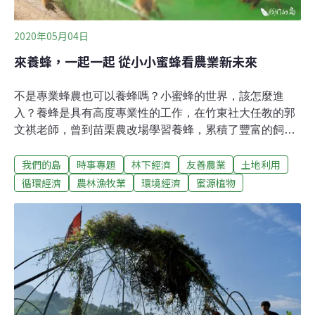
2020年05月04日
來養蜂，一起一起 從小小蜜蜂看農業新未來
不是專業蜂農也可以養蜂嗎？小蜜蜂的世界，該怎麼進
入？養蜂是具有高度專業性的工作，在竹東社大任教的郭
文祺老師，曾到苗栗農改場學習養蜂，累積了豐富的飼養
經驗。由於苗栗農改場的養蜂課程供不應求，許多人報不
我們的島
時事專題
林下經濟
友善農業
土地利用
到名，於是他開始在竹東社大開設養蜂課，讓一般人也有
機會了解養蜂技術。一開始他是為了填滿農閒時間而養
循環經濟
農林漁牧業
環境經濟
蜜源植物
蜂，因為養蜂而了解到蜜蜂的困境，經常在課程裡分享心
得。2006年底開始，國際間發生蜜蜂大量消失的事件，學
者發現類尼古丁農藥，例如益達胺，會嚴重影響蜜蜂的記
憶，使牠們無法回巢。2019年夏天，南投埔里發生蜜蜂大
量暴斃，也與農藥有關。郭文祺說，透過養蜂，關心蜜蜂
的人越多，也會讓更多人希望用自然農法或有機農法去耕
作，避免農藥對蜜蜂的傷害。養蜂班學員的蜂場，都是教