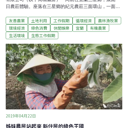
日農莊體驗。座落在三星鄉的紀元農莊三面環山，一面向
海，不遠處即是舊稱宜蘭濁水溪的蘭陽溪。在一次幫小農
友善農業
土地利用
工作假期
循環經濟
農林漁牧業
領回米的過程認識了紀元農莊，才知曉農莊老闆吳慶鐘不
遺餘力地在推廣有機農業。因此，環資決定偕同愛護地球
環境經濟
綠色消費
休閒娛樂
宜蘭
有機農業
的好夥伴——威富的員工們來認識吳大哥的友善農業。甫
生活環境
生態工作假期
抵達農莊，便有人奉上暖呼呼的米糠茶，替我們驅除雨日
裡的寒意。一杯熱茶下肚，志工們充滿熱情地開始醃漬小
黃瓜初體驗。首先將糖、醬油、醋和蒸餾米酒倒入鍋中
煮，在糖完全溶解前必須不斷地攪拌它。與此同時，其他
組員將小黃瓜切頭去尾後拿去大鍋裡川燙，約1.5分鐘後即
可撈起。志工們等不及小黃瓜醃漬完成，切下熱騰騰的
瓜，蘸了醬油便往嘴裡送，簡單的美味讓偷吃的志工們都
讚不絕口。接著將小黃瓜都切成一個指節大小，再裝進網
袋中搓揉，在不壓碎小黃瓜的前提下，將瓜內的水分擠壓
2019年04月22日
姊妹農民站起來 新住民的綠色王國