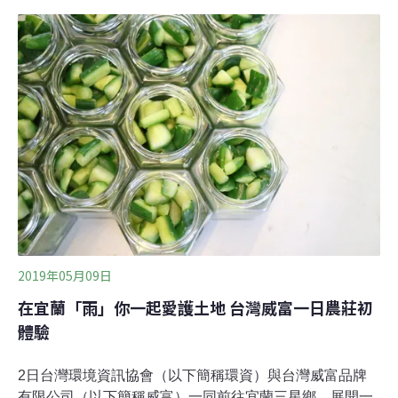
蘇立中，撰寫系列專文，介紹他們正在進行的「水果風味
計畫」，和大家一起從味蕾發現生物多樣性！你是否想
過，不同的栽種方式，會為作物帶來不同的滋味；當栽種
環境的生物多樣性愈高時，往往也賦予作物層次豐富、更
為細膩的美好風味。從一顆風味飽滿的西瓜紅肉李開始記
得有一年的夏季，在一座高山蜜蘋果園裡進行初階的生態
調查時，園子裡種植的西瓜紅肉李剛好正值產季，讓我有
機會在園子裡邊記錄昆蟲，又可以隨手摘取享用在欉紅的
西瓜紅肉
2019年05月09日
在宜蘭「雨」你一起愛護土地 台灣威富一日農莊初
體驗
2日台灣環境資訊協會（以下簡稱環資）與台灣威富品牌
有限公司（以下簡稱威富）一同前往宜蘭三星鄉，展開一