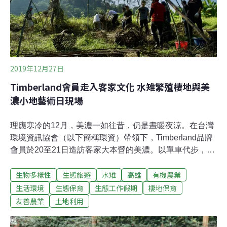
室，課程會安排學員到各自的蜂場，觀摩不同的飼養方
式。學員劉侑錦上網買了一個特殊器材，可以用高溫把草
酸氣化，再把煙霧灌入蜂箱，這是為了消除蜜蜂的一種
2019年12月27日
Timberland會員走入客家文化 水雉繁殖棲地與美
濃小地藝術日現場
理應寒冷的12月，美濃一如往昔，仍是晝暖夜涼。在台灣
環境資訊協會（以下簡稱環資）帶領下，Timberland品牌
會員於20至21日造訪客家大本營的美濃。以單車代步，造
訪美濃歷史建築、認識客家建築文化特色；漫步美濃湖，
生物多樣性
生態旅遊
水雉
高雄
有機農業
藉由導覽與手中的望遠鏡，了解如何營造水雉繁殖棲地及
復育成果；透過勞動，協助在地小農結合自然與農事的地
生活環境
生態保育
生態工作假期
棲地保育
景藝術創作。以不同媒介，讓志工走入自然，並傳遞友善
友善農業
土地利用
環境的生活理念。導覽員帶路 尋訪客家人傳統建築、飲食
文化美濃地區有90％以上是客家人，自然保存了許多珍稀