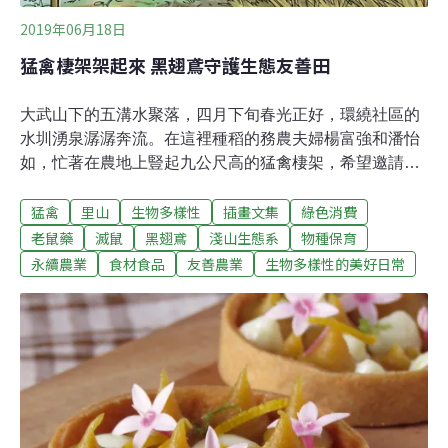
2019年06月18日
猛禽棲架架起來 黑翅鳶守護生態友善田
大武山下的五溝水聚落，四月下旬春光正好，環繞社區的
水圳湧泉潺潺奔流。在這裡種稻的務農夫婦楊富強和潘怡
如，忙著在農地上豎起九公尺高的猛禽棲架，希望邀請平
原上的黑翅鳶來休息停棲，幫忙抓捕田裡鑿洞又吃稻的老
猛禽
里山
生物多樣性
插畫文集
綠色消費
鼠！「前陣子看到黑翅鳶在稻田上空振翅懸停，這是牠們
覓食時尋找地面獵物的習性。」潘怡如說，觀察到猛禽很
老鼠藥
滅鼠
黑翅鳶
淺山生態系
物種保育
興奮，這塊租來進行友善耕作的農地，又多了一種野生動
永續農業
食材食品
友善農業
生物多樣性的美好日常
物的眷顧。黑翅鳶是二級保育類物種，也是台灣平原普遍
分布的猛禽。在田間架起棲架不僅可觀察生態，「希望黑
翅鳶好好幫我們多抓點老鼠，讓今年的稻米少損失一
點。」這塊田為五溝水保有一片小小的稻田生態系。因為
友善耕作，吸引許多生物造訪。在我們的注視下，幾隻紅
冠水雞就在田埂上，逛大街般扭著屁股步入水田中。不
過，因為不施藥，田裡的老鼠也顯得有些張狂。四月曬田