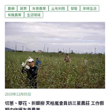
方式，改善種植方式，草莓園減藥減肥高達50％，草莓園
農藥
苗栗
友善農業
土地利用
草莓
享綠生活
更多了許多「神隊友」，例如可制衡二點葉蟎的高橋食蟎
薊馬，種植蒜頭趨避害蟲等，也讓袁婧清入圍第一屆IPM
有機農業
生活環境
永續善農獎！台南都市小姐，成為苗栗草莓媳婦苗栗縣大
湖鄉每年出產國內80%草莓，被稱為「草莓之鄉」。位於
其中的「ㄎㄚ大粒草莓園」，已經營二十多年，四年前由
袁婧清接手。「婆婆手開刀，老公在上班，所以就是我來
接了！」來自台南的袁婧清開朗大笑，看不出來是兩個孩
子的媽，老大甚至已經高一了。17年前嫁到苗栗的袁婧
清，婚前是個標準都市小姐，毫無農事經驗的她，剛開始
跟著公婆一同下田。「嫁過來第一天一起下田，幫忙搬雞
糞施肥，就被臭到昏倒，還送醫院，後面十多年跟著搬肥
料有夠痛苦的。」她回憶道，也從那時候起埋下了一
2019年12月05日
切蔥、攀花、折銀柳 天柏嵐會員訪三星農莊 工作假
期中守護友善農業