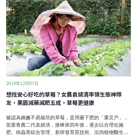
的客家文化。「土生土長」的解說員黃森蘭（暱稱老
爹），騎上自行車，領著志工走訪粄條工廠、傳統土地公
廟、客家姓氏祠堂、東門樓與錦興客家藍衫行等。不同姓
氏有不同堂號，對南部客家人來說，匾額上堂號的寫法應
為右左中，舉廣進勝油紙傘的祠堂匾額「濟堂南」為例，
「濟南」便是林家堂號。走進屋內會發現，正堂與左右相
鄰的房子無門相通，與閩南建築格局不
2019年12月07日
想找安心好吃的草莓？女農袁婧清率領生態神隊
友，果園減藥減肥五成，草莓更健康
被認為嬌嫩不易栽培的草莓，是用藥下肥的「重災戶」，
苗栗青農二代袁婧清，接棒第四年後，逐步以合理化施
肥、病蟲害綜合管理、新研發育苗技術、洽詢植物醫生等