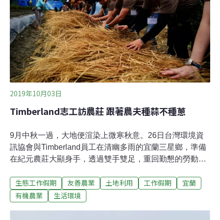
出里山流域經濟學系統，內容包含林下經濟椴木香菇、光
合菌土壤地力等環境食物教育，並建立多點式社區農家直
賣所，產生共好的能量。蔡威德是在2013年就讀研究所
時，歷經一年的田野調查與駐村生活後，決定在坪林紮
根，以外地青年的角色推廣在地友善農食、規劃深度體驗
假期，重新打造茶鄉旅遊生態。
2019年10月03日
Timberland志工訪農莊 跟著農夫種蒜不種蔥
9月中秋一過，大地便渲染上微寒秋意。26日台灣環境資
訊協會與Timberland員工在清幽多雨的宜蘭三星鄉，準備
在紀元農莊大顯身手，透過雙手雙足，重回勤懇的勞動生
活。除了協助農事外，志工們也跟著農莊老闆吳慶鐘和吳
生態工作假期
友善農業
土地利用
工作假期
宜蘭
旻恆父子的腳步，走讀農莊並認識友善耕種。大清早台北
下著細雨，環資與志工集合完畢，心中都默默祝禱著。兩
有機農業
生活環境
台遊覽車南下駛入靠山的農莊，雨神果真收手，讓渡我們
一個好天氣。一早青蔥產銷班班長蕭健棋領著志工前去認