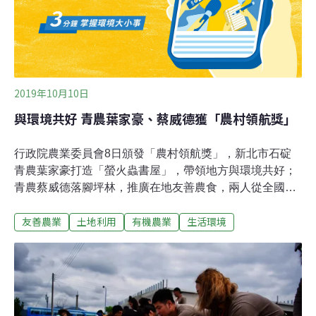
農藥使用。農委會已於2017年宣示農藥減半政策，並預計
在2027年達成全國化學農藥使用量減半之十年目標，IPM
則為維持農
2019年10月10日
與環境共好 青農葉家豪、蔡威德獲「農村領航獎」
行政院農業委員會8日頒發「農村領航獎」，新北市石碇
青農葉家豪打造「螢火蟲書屋」，帶領地方與環境共好；
青農蔡威德落腳坪林，推廣在地友善農食，兩人從全國
426名參賽者中，與其他28人共同獲得殊榮。葉家豪從台
友善農業
土地利用
有機農業
生活環境
大農經系畢業後，2016年回到家鄉石碇，帶領志工們將老
宿舍打造成螢火蟲書屋，定期為小朋友講故事，也辦理螢
火蟲復育與農村體驗基地，以里山生態教育讓在地的孩子
們重新認識自己的故鄉、土地，學習與大自然和諧共處之
道。葉家豪在2018年接受台灣菇類教父宋細福教授指導，
精進菇類種植栽培技術，建立智慧菇類農業系統，還發展