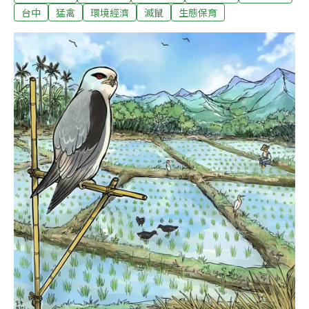
這群堅持不用農藥與化肥的農友，一度面臨嚴重的鼠害侵
台中
猛禽
環境經濟
滅鼠
生態保育
擾。每當老鼠到田間拜訪，不只會在田埂上鑽出一個個鼠
洞，讓田區面臨漏水危機，農友辛苦種出的稻作，更是被
牠們從根部啃食，無法成長茁壯。負責輔導該區的水保局
台中分局，以及霧峰區農會，眼看資深農友們全都束手無
策，特地邀請屏東科技大學野生動物保育研究所鳥類生態
研究室團隊，與生態觀察家李璟泓，一起走訪田區、商討
對策。評估當地地形條件與鳥況後，他們決定引進「猛禽
棲架」來幫農友解憂。棲架作法源自歐美國家與澳洲，農
友常在果園中豎起竹竿，吸引掠食性鳥類停棲，幫忙