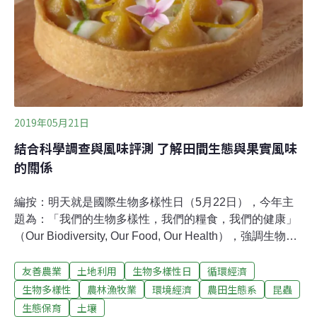
過後，老鼠開始進入農地挖田埂、鑽地洞，造成水田漏
水，剛拔高壯碩的稻梗也成了牠們口中鮮嫩的食物。一般
農民這時
2019年05月21日
結合科學調查與風味評測 了解田間生態與果實風味
的關係
編按：明天就是國際生物多樣性日（5月22日），今年主
題為：「我們的生物多樣性，我們的糧食，我們的健康」
（Our Biodiversity, Our Food, Our Health），強調生物多
樣性是人類飲食和健康的基礎。「舞春食農工作室」以食
友善農業
土地利用
生物多樣性日
循環經濟
農教育為志業，志在透過各種活動與課程的執行，帶著民
眾從田間生態到食物品味，串連產地到餐桌的旅程。呼應
生物多樣性
農林漁牧業
環境經濟
農田生態系
昆蟲
今年生物多樣性日主題，本報特別邀請工作室共同創辦人
生態保育
土壤