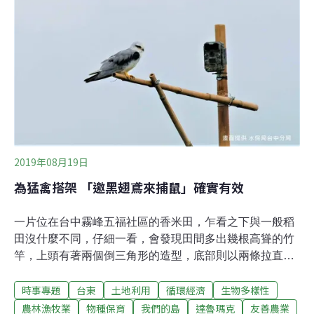
識宜蘭三寶的其中兩寶——蔥和蒜。碰巧遇上蔥價上漲，
今日居然喊到一公斤250元。蕭大哥除了向志工們分享蔥
價的好消息，也帶領大家來到蔥田，只見直挺的蔥下鋪滿
金褐色的稻草，其目的是要維持土壤濕度，這也是三星獨
特的蔥田景象。三星蔥的灌溉水源來自雪山山脈，四季皆
可種，但維持一年三次，並與水稻輪作。除了介紹種蔥、
洗蔥、捆蔥等歷程，大哥也不藏私地將總總成本公諸於志
工，志工直呼幾乎可以算出蕭大哥的收支
2019年08月19日
為猛禽搭架 「邀黑翅鳶來捕鼠」確實有效
一片位在台中霧峰五福社區的香米田，乍看之下與一般稻
田沒什麼不同，仔細一看，會發現田間多出幾根高聳的竹
竿，上頭有著兩個倒三角形的造型，底部則以兩條拉直的
棉繩，支撐固定，初次來訪的客人，不免好奇這些竹竿的
時事專題
台東
土地利用
循環經濟
生物多樣性
功用，多留意幾眼。霧峰區農會香米產銷班第九班，在班
長胡坤熹的帶領下，從2015年，開始施行友善農法，不過
農林漁牧業
物種保育
我們的島
達魯瑪克
友善農業