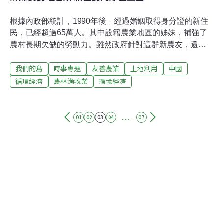
根據內政部統計，1990年後，經過婚姻取得身分證的新住
民，已經超過65萬人。其中設籍農業地區的姊妹，補強了
農村長期欠缺的勞動力。雖然政府針對這群新農友，還沒
有進行調查統計，但是只要靠近田區、果園，到處都能看
我們的島
時事專題
友善農業
土地利用
中國
到或聽到她們…今年35歲的黃娜，2008年從中國廣東嫁到
台灣高雄。11年前的她，怎麼也沒想到，自己會成為專業
循環經濟
農林漁牧業
環境經濟
農民。黃娜說：「我早上差不多5點半就要起床、刷牙，
衣服穿一穿馬上騎車到田裡。看著自己種的東西有收成，
還長得很好的話，心裡就很安慰。」黃娜的先生曾啟川，
......
01
02
03
04
07
原本是麵包師傅，後來服務的麵包店歇業，只好回到高雄
美濃的老家務農，這也開啟了黃娜的另一種人生。站在敏
豆棚架下，有如置身綠色隧道，不過看似浪漫，工作卻很
吃力，黃娜的雙手沒停過，一手接一手、不斷採敏豆。她
私下開玩笑說，以前嫁來台灣是嫁給麵包師傅，誰知道小
孩剛過三歲，她和先生一夕之間都變成農夫。黃娜夫妻的
敏豆，在2017年獲得產銷履歷認證，