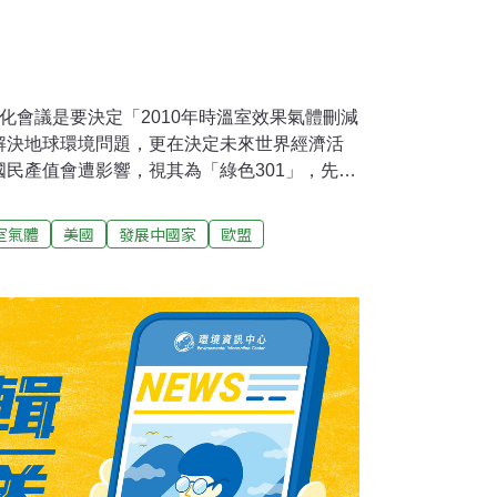
化會議是要決定「2010年時溫室效果氣體刪減
解決地球環境問題，更在決定未來世界經濟活
民產值會遭影響，視其為「綠色301」，先進
京都監視。但是有關最重要的削減目標，則相
量居世界2成以上的美國硬是堅持削減0％，亦
室氣體
美國
發展中國家
歐盟
身為地主國，環境廳長官大木浩在開幕演講中已
氣體排出量減少到1990年前的水準以上」，
的轉機是俄國的分組式削減標提案，所謂分組式
案的削減目標數值，歐盟可能會強烈反對。京
進國家是否為防止暖化真正踏出了一步，以及
接受削減規制。