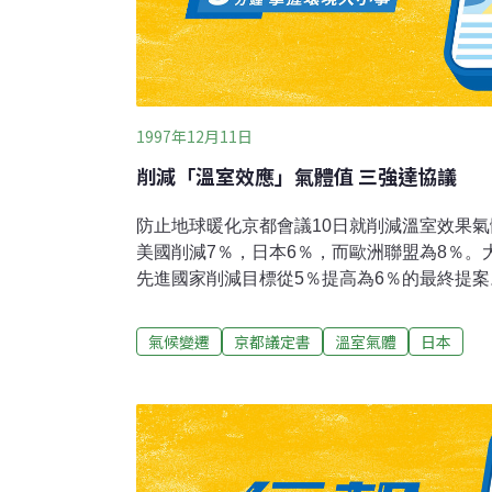
1997年12月11日
削減「溫室效應」氣體值 三強達協議
防止地球暖化京都會議10日就削減溫室效果
美國削減7％，日本6％，而歐洲聯盟為8％。
先進國家削減目標從5％提高為6％的最終提
定為1990年，達成削減目標期間為2008年至2
為準，削減對象包括二氧化碳(C02)、申烷(CH
氣候變遷
京都議定書
溫室氣體
日本
體，以及3種主要的替代性氟化碳等共6種，而
1995年的排放量為計算基準。此外，美、日
「森林吸收二氧化碳效果」等淨值方式；「排
等通融性措施。比較困難的是規定開發中國家
題，尤其美國堅持開發中國家參加，而開發中
良影響而大為反對，因此造成最後議定書仍無