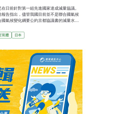
已在日前針對第一組先進國家達成減量協議。
估報告指出，儘管我國目前並不是聯合國氣候
合國氣候變化綱要公約京都協議書的減量水準
依公元2000年回歸至1990年排放水準，則將
）萎縮34%以上，對台灣經濟成長勢將造成重
室氣體
日本
公約京都議定書對國內經濟造成的重大影響，
召開專案會議。目前我國除爭取適用開發中國家
產業的衝擊方面，則是調整產業結構，尤其是
水泥、鋼鐵、石化等產業，轉以內銷及支持國
外，則是藉提高能源效率，減低能源的需求。