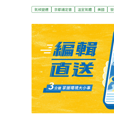
京都會議的主要任務，就是藉由訂定具體減量
議定書的方式，強迫各國付諸行動。然而，根
氣候變遷
京都議定書
溫室氣體
美國
發
已開發國家的減量標準爭議不決之外，開發中
民脫離貧窮的必要性，認為目前沒有減量的條
段推動全球減量工程，第一階段即是已開發國
務；第二階段則在2010年時開始開發中國家
「人均排放量」為基礎，屆時。我們認為「排
立，除此之外，在考慮氣候與土壤等天然條件
「人均排放量」的制度也應建立。願世界主要
人類的前途盡到應盡