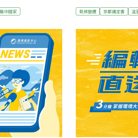
標準，並簽署具有法律效力
業，如煉鋼廠、石化廠及水
據這幾天的會議發展，除了
下，我國的核能發電的發展
展中國家
氣候變遷
京都議定書
溫
國家基於發展國家經濟使人
中，將世界各國分為附件一
件。理想的作法，應是分階
家），但是這次要分出另外
家減量，這是京都會議的任
墨西哥、新加坡……等，台
減量。在第二階段，便應改按
於我國並非聯合國的會員國
放權交易制度」應及早建
際「刻意忽略」的情形下，
下，以「人均植樹量」補充
國那麼要求，但是不論是基
國家的領袖們拿出決心，為
督下，我國都沒有可能逃出這