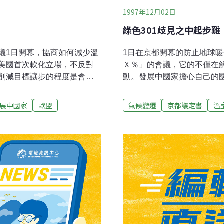
1997年12月02日
綠色301歧見之中起步難
議1日開幕，協商如何減少溫
1日在京都開幕的防止地球暖
美國首次軟化立場，不反對
Ｘ％」的會議，它的不僅在
削減目標讓步的程度是會議
動。發展中國家擔心自己的國
約第3屆締約國大會」。日本
國家如美國參院甚至派團到
現在開始努力，否則我們無
當悲觀，溫室效果氣體排出
展中國家
歐盟
氣候變遷
京都議定書
溫
歧點包括減低多少溫室效應
即是到90年的水準。日本
發中國家應負擔部份責任。
表示先進國應率先將溫室效果
義務，以及是否對發展中國
即明言0％是不行的。唯一
室效果氣體之削減，歐盟提
事實上等於各國遵守自己提
5％，而美國則為以90年為安
都會議是否成功，是要看先
危機連連的情況，冀望中國
是否促進發展中國家能早日
氧化碳可能更加渺茫。