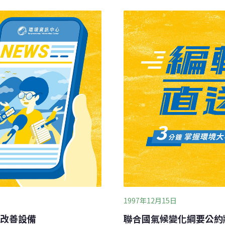
戶500度，此一基本需求應
Department)所主持
至於浪費用電部分的電價則
式。來自加拿大渥太華(Ottaw
的方式決定，不能任由台電
因為想為我的曾孫們累積保
重負擔，我們呼籲民意代表
道的小事。」
興利除弊，增進人民的生活
1997年12月15日
改善設備
聯合國氣候變化綱要公約