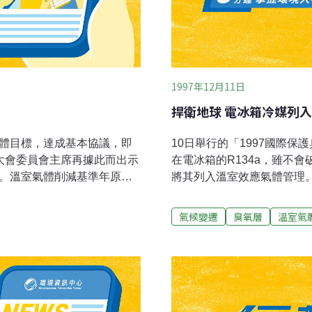
1997年12月11日
捍衛地球 電冰箱冷媒列
氣體目標，達成基本協議，即
10日舉行的「1997國際
大會委員會主席再據此而出示
在電冰箱的R134a，雖不
案。溫室氣體削減基準年原則
將其列入溫室效應氣體管理。
012年的5年，以此5年的平均
冷媒才剛取代氟氯碳化合物
4)、一氧化二氮(N2O)3種氣
相當無奈。不過，如果國際
氣候變遷
臭氧層
溫室氣
有關3種替代性氟化碳，則以
大學教授歐海迪10日在會
及歐盟也決定採用：得以扣除
至於最近才取代氟氯碳化合物
氣權交易」；「共同實施」
經開始積極研擬管制。工研院
，參加抑制、削減排氣問
碳化合物替代品，未來一、
國家擔心會對經濟成長有不
管制。根據聯合國的調查，
法定案。
油），造成全球二氧化碳濃度從工