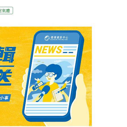
泥廠等，環保署的官員表示，在國際壓力之
勢必要重新思考。在之前的締約國大會會議
室氣體
國家（已開發國家）及非附件一國家（其他國
一個等級就是新興工業國家，如南韓、巴西、
灣也將在這個團體中。環保署的官員表示，由
，此次大會根本就沒有出席發言的權利。在國
對於我國的二氧化碳排放情形或許不會如會員
於地球村的一員，或是國際環保團體的嚴格監
一波「綠色301」經濟大風暴。