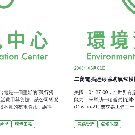
2000年05月01日
二萬電腦連線協助氣候模
台電是一個壟斷的"孤行獨
美國，04-27-00，全世
生活費用與負擔，該公司經營
能力，來幫助一項嘗試預測2
播不實的核電資訊，誤導與
(Casino-21) 要求義
廢料和琥珀一樣好…民營電
電腦的時候，可以透過他們
百姓收每度3.3元。這些是
資料。卡新諾-21計畫是由英國的露
哲學
環境正義
氣候變遷
氣候能源
隊對台電高層應該不予留
Laboratory)的太空科學與科技部(