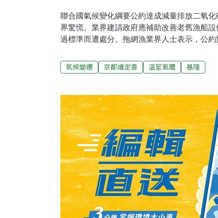
聯合國氣候變化綱要公約達成減量排放二氧化
界驚慌。業界建請政府應補助改善老舊漁船設
過標準而遭處分。拖網漁業界人士表示，公約
施，對漁業的衝擊更大。依據國際海事組織的
造成的空氣污染，以排放廢氣中所含的氧化亞
氣候變遷
京都議定書
溫室氣體
基隆
油所造成的污染為最。業者指出，基隆地區的
多，都是燃燒排放高量二氧化碳的半柴油，而
上，配備及機械設備老舊，亟待政府補助改善
施。拖網業者並指出，歐美國家依耗能及排放
收費；美方的收費標準為一噸的氧化亞氮或二
果我方也參考此標準，漁業將無法經營下去。