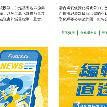
碳協議，引起基隆地區漁業
聯合國氣候變化綱要公約，
備，以免二氧化碳排放量超
而根據經濟部最新出爐的評
協議書的減量標準一旦實
變化綱要公約締約國，但聯
海洋環境保護委員會，船舶
一旦生效實施，如我國被要求
氮和二氣化碳及船用劣質燃
使台灣國內生產毛額（GDP
氣候變遷
京都議定書
溫
拖網漁船以燒球式引擎居
大衝擊。面對氣候變化綱要
漁船船齡大都在十二年以
立法院經濟委員會15日將
，以因應該公約協議的實
的減量標準外，在有關降低
氣量訂出環境指標，向各船
對能源依存度高的產業，如
氧化碳，收取一萬美元，如
內相關產業發展為需要。另