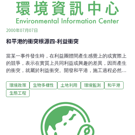
承諾事件；而環境影響評估報告書送審前，必須在當地舉
行公
2000年07月07日
和平港的衝突根源四-利益衝突
當某一事件發生時，在利益團體間產生感覺上的或實際上
的競爭，表示在實質上共同利益或興趣的差異，因而產生
的衝突，就屬於利益衝突。開發和平港，施工過程必然造
成環境落塵增加、海水濁度增加，動物棲地破碎化及全遭
環境政策
生物多樣性
土地利用
環境監測
和平港
破壞、海洋生態及漁業活動之衝擊是必然的，這就屬實質
可見的利益衝突。利益衝突可藉由彼此降低興趣門閥值
生態工程
(threshold)來取得共識。若希望對環境不造成任何影響，
只有施行替代方案之零方案，也就是終止開發行為。在海
洋環境的部份，可以陸上棄土取代不穩定的養灘計劃、以
及海拋計劃，但因而陸運造成的交通問題、沿線居民安全
問題、落塵污染面積擴大等問題，則要另外考慮評估以及