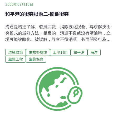
2000年07月10日
和平港的衝突根源二-關係衝突
溝通是增進了解、發展共識、消除彼此誤會、尋求解決衝
突模式的最好方法；相反的，溝通不良或沒有溝通時，立
場可能被醜化、被誤解，誤會不得消弭，甚而開發行為因
嚴重衝突事件而中斷。一般形成溝通不良的狀況有幾個原
環境政策
生物多樣性
土地利用
和平港
海洋
因：一、利益團體位於不同結構位階。因為結構位階不
同、具有的權力不同，某一方可能認為並無溝通的必要。
生態工程
生態保育
許多引起抗爭聲浪不斷的開發事件，如興核能四廠、建美
濃水庫，都是主管機關夾帶高階的政治資源，乎視與地
方、民意溝通的必要性，加劇衝突事件的強度。二、缺乏
良善溝通管道。如，海峽二岸政府均視民間的辜汪會談為
二方的溝通管道，進行政治協商或談判。三、缺乏良善溝
通的手段。若溝通的過程中，充滿對對手情緒化的攻擊、
挑釁，雖然能暫時消心頭恨，卻無益於衝突的化解。《環
境影響評估法》規定，環境影響說明書審查通過後，必須
在當地舉行公開說明會，說明開發活動可能造成的影響及