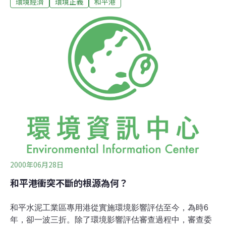
環境經濟
環境正義
和平港
勢，解釋這些項目包含在劃規和平水泥工業區、或和平溪
治理計劃的範圍中，早已通過審核，故不予回應。因和平
港的開發只是和平工業區的一個附加計劃，從工業區位的
劃定起涉及時程長，不同階段邀聘不同學者擔任環評委
員，而學者間對影響範圍、程度往往有不相異的看法。對
於審核結果已然通過，後階段聘任的審查委員只能以提出
意見、並要求要開發單位將其意見條列。在和平港開發行
為中，引起最大爭議的部份，即對海洋生態或漁業的影響
程度。關於這個部份，團體間各說各話而引發衝突。最大
的原因在於：現行法令中，限制開發的細項規定並不明
確。我
2000年06月28日
和平港衝突不斷的根源為何？
和平水泥工業區專用港從實施環境影響評估至今，為時6
年，卻一波三折。除了環境影響評估審查過程中，審查委