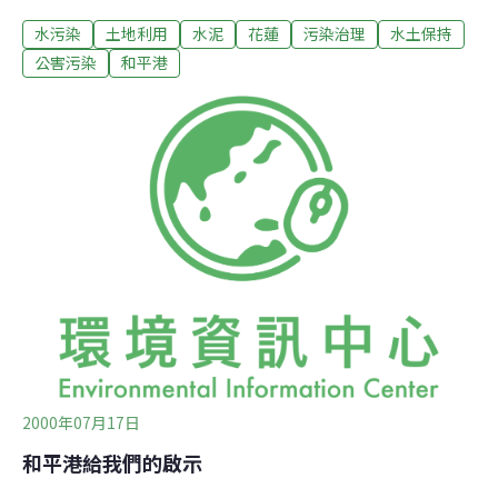
高的發電量,對當地的衝擊是完全不同,所以整個工業區的開
水污染
土地利用
水泥
花蓮
污染治理
水土保持
發，應該重新進行環評。二、衝擊的還不只是當地的人
文、生態，還會影響到南湖大山、清水山所有台灣特有種
公害污染
和平港
動植物(南湖圈谷也即將受到威脅)，所以要求經濟部必須
重新思考和平水泥專業區設立的問題。三、台灣水泥每人
每年使用量將近1000公斤、日本約350公斤、美國300公
斤、歐洲約536公斤，台灣水泥使用量太高，所以不能漫
無節制的消耗我們的資源，水泥使用總量管制的概念應該
建立。四、目前台灣水泥使用總量的預測，竟包含了東南
亞的需求量約3200萬公噸，官方說法所說的水泥是內需型
的產業,完全不同。所以如此大的生產量基本上是圖利台
泥，因為和平水泥專業區基本上只有台灣水泥公司在此地
設廠；而且昨天聽說
2000年07月17日
和平港給我們的啟示