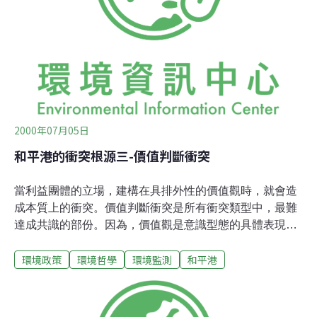
良好的配套措施；更退而求其次，是改變海拋地點、及方
法，以期能盡可能減少海拋土石污染水域的程度及範圍。
至於陸上棲地破壞，保留綠帶或保留區是普遍的方法，利
益團體間經常在最少寬度或最小面積的標準間來回取捨，
以求不同利益或興趣的平衡點。目前僅740
2000年07月05日
和平港的衝突根源三-價值判斷衝突
當利益團體的立場，建構在具排外性的價值觀時，就會造
成本質上的衝突。價值判斷衝突是所有衝突類型中，最難
達成共識的部份。因為，價值觀是意識型態的具體表現，
而意識型態的形成，累積於特定歷史時刻下社會結構的影
環境政策
環境哲學
環境監測
和平港
響，這些影響則源於團體在社會中擁有的能力與特權程
度。因為是過去的累積，推翻舊有的意識型態或價值觀，
等於是對過去的否定，因此改變團體或個人的價值觀是件
極不容易的事。而進行政策決議、規劃設計時，根深蒂