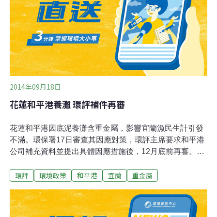
次一次的來環保署參與環評，要求還宜蘭縣一個公道。環
署督察總隊2013年審查和平港「清淤底泥用於養灘」對環
境影響的調查報告後，發現養灘底泥重金屬超出「底泥品
質指標之分類管理及用途限制辦法」的下限值，因此要求
和平港提出因應對策。和平港所提出的
2014年09月18日
花蓮和平港養灘 環評補件再審
花蓮和平港因底泥養灘含重金屬，影響宜蘭漁民生計引發
不滿。環保署17日審查其因應對策，環評主席要求和平港
公司補充資料並提出具體因應措施後，12月底前再審。與
會的蘇澳區漁會代表指出，和平港公司過去僅針對「回饋
環評
環境政策
和平港
宜蘭
重金屬
金分配方式」進行溝通，但漁民真正在意的是對漁業的傷
害，希望未來能進一步討論如何改善漁業環境及相關補償
措施。與會的宜蘭縣環保局表示，8月曾派員潛進海裡發
現，海底的珊瑚、石頭都被大量泥沙覆蓋，推測是和平港