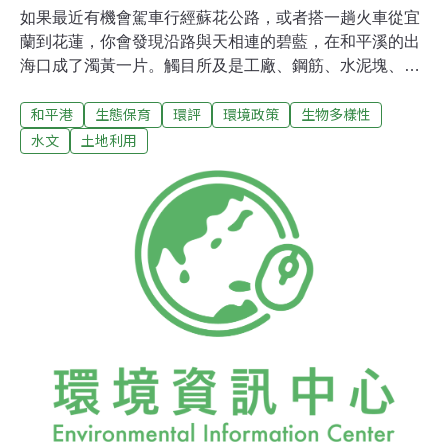
如果最近有機會駕車行經蘇花公路，或者搭一趟火車從宜
蘭到花蓮，你會發現沿路與天相連的碧藍，在和平溪的出
海口成了濁黃一片。觸目所及是工廠、鋼筋、水泥塊、堆
積的砂石，砂石車和怪手在一旁轟隆隆的工作著。這是和
和平港
生態保育
環評
環境政策
生物多樣性
平水泥專業區的現狀。台灣水泥公司在六月底的股東大會
中，已經宣佈和平港將於七月峻工、於十月正式啟用。位
水文
土地利用
於和平溪口的水泥專業，還有水泥廠、火力發電廠的工
程，如火如荼地展開著。和平港一系列的爭端，暴露了台
灣施行環境影響評估的缺失。......眼前的問題在於，港工程
興建的影響範圍，遠大於6年前環境影響評估中的劃定。
當漁民同和平港公司表達抗議時，和平港公司表示影響範
圍已劃定、承諾事項也一一實行中，並無不法。雙方各持
已見、並無共識。環評是以現有的少數已知、推斷未來的
事。環評包含了不確定性，「測不準」也是可想而知。制
度若是僵死，面對已不合宜的評估，如何將開發行為限制
在環境承載的範圍內？解決程序衝突必須先在優