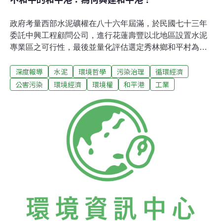
政府考量西部水泥礦權在八十六年屆滿，於民國七十三年
委託中興工程顧問公司，進行花蓮壽豐以北地區設置水泥
專業區之可行性，最後並量化評估選定秀林鄉和平村為最
佳地點。民國78年5月22日，行政院函經濟部、經濟部函
深度報導
水泥
環境哲學
污染治理
循環經濟
省政府、省政府函花蓮縣政府，謂和平地區已編定為水泥
專業區工業用地，並公告停止所有權之轉移，開始徵收和
公害污染
環境經濟
環境權
和平港
工業
平地區土地，以配和政府水泥產業東移的政策。水泥產業
東移政策引發的下一個議題，即如何「東泥西運」。民國
82經濟部完成《民營事業投資開發工業區內工業專用港輔
及管理辦法》，為和平水泥工業區內的唯一的開發單位-台
灣水泥公司-提供低利優惠貸款，其中七成由開發基金與交
通銀行提供，為台泥提供建港經費來源。民國83年3月，
和平工業區專用港環境影響評估審查有條件通過，審查結
論中，對於港工程可能發生的災害、及棄土海拋對漁業的
影響，要求提出應變及減輕對策，經事業主管機關，即經
濟部工業局確認後始可核定。 和平港的第