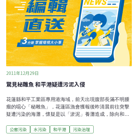
養灘造成，將影響宜蘭漁場及生態，認為和平港公司應有
更積極的作為。環評主席要求開發單位補充說明養灘必要
性，以及養灘料原標準、河口輸沙和養灘效益，並提出底
泥超出上限範圍時的具體因應措施，經討論後決議12月底
前補件再審。
2011年12月29日
驚見秘雕魚 和平港疑遭污泥入侵
花蓮縣和平工業區專用港海域，前天出現腹部長滿不明腫
瘤的噁心「秘雕魚」，花蓮區漁會獲報後昨清晨前往突擊
疑遭污染的海灘，懷疑是以「淤泥」養灘造成，除向和平
港公司表達強烈抗議外，並已向花蓮縣環保局提出檢舉，
公害污染
水污染
和平港
污染治理
並強調在釐清魚類、海域、污泥等疑慮之前應停工，否則
將圍港抗爭。環保局長賴鴻銘說，養灘是否造成污染，已