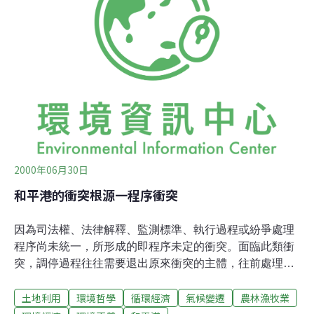
固、難以更改的價值觀經常地出現，就形成衝突。在和平
港開發案中，開發與否、或開發單位的施工方法選擇，最
大的考慮因子即「經濟」因子，也就是「最省錢的方案就
是最佳方案」。雖然在環境影響評估法，已明文規定開發
行為的評估項目，應就物理及化學類(物化環境)、生態類
(生化環境)、景觀類及遊憩類、社會經濟類、文化類，共
五類分別進行。但對於開發行為引起的生態影響或社經文
化影響，並不能用貨幣單位量計，亦即開發單位的成本效
2000年06月30日
和平港的衝突根源一程序衝突
因為司法權、法律解釋、監測標準、執行過程或紛爭處理
程序尚未統一，所形成的即程序未定的衝突。面臨此類衝
突，調停過程往往需要退出原來衝突的主體，往前處理程
序上的問題。但立法或建立行事規範往往曠日費時，因此
土地利用
環境哲學
循環經濟
氣候變遷
農林漁牧業
也常讓人感到無力的。和平港開發的環評報告書審查中，
評審委員提出疑惑或建議；但開發單位利用程序上的優