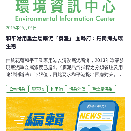
2015年05月06日
和平港用重金屬底泥「養灘」 宜縣府：形同海拋壞
生態
由於花蓮和平工業專用港以清淤底泥養灘，2013年環署發
現底泥重金屬濃度已超出《底泥品質指標之分類管理及用
途限制辦法》下限值，因此要求和平港提出因應對策。6
日，第283次環評大會通過讓和平港「碼頭疏濬底泥不做
公害污染
廢棄物
和平港
污染治理
重金屬污染
養灘料源，但航道疏浚底泥仍可」的對策，並要求加強監
測；但宜蘭縣政府及蘇澳區漁會對此作法相當不滿，直批
「養灘就是海拋」，指和平港10年來養灘了近400萬噸底
泥，覆蓋了海底的珊瑚、石頭，衝擊當地生態和漁業。污
染在地方 宜縣卻無權管宜蘭縣環保局局長陳登欽更強調，
和平港的底泥與和平火力發電廠的溫排水都北漂影響宜
蘭，但依現行法規宜蘭縣府卻無權管轄，因此他們只能一