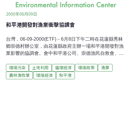
2000年06月09日
和平港開發對漁業衝擊協調會
台灣，06-09-2000(ETF)－6月8日下午二時在花蓮縣秀林
鄉崇德村辦公室，由花蓮縣政府主辦一場和平港開發對漁
業影響的協調會。會中和平港公司、崇德漁民自救會、花
蓮縣環保局、花蓮縣漁業局、經濟部工業局、以及花蓮區
環境污染
土地利用
循環經濟
環境政策
漁業
漁會等相關單位均派員參加，由花蓮縣環保局長擔任主
席。 經濟部工業局於民國79年即劃定花蓮和平地區為水泥
農林漁牧業
環境經濟
和平港
專業區。因為交通及水泥運輸的考量，於83年提出興建和
平水泥工業區專用港計劃，並於83年3有條件通過環境影
響評估報告審查。而目前唯一進駐和平工業區的台灣水泥
公司，在同年6月底，因未完成環評審查承諾事項即先行
動工，造成激烈的產業、環保抗爭，並遭工業局勒令停工
處份，限期內完成承諾及改善才得重新開工。 對於附近海
域及漁業衝擊相關的承諾事項，主要包括：取消大量開發
土方海拋計劃，兼施以養灘取代；由區漁會指示數量與地