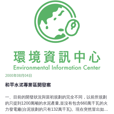
交由政風單位清查，日前已會同港公司進行採樣化驗，近
日內會再針對漁會的疑慮，由水污科再度前往採樣並送環
保署化驗，若有污染事實，將會把結論送往治安單位調
查，環保局的立場和漁民站在一起，並針對和平港外海域
近10年來捕不到魚的現象進行調查。和平港公司則表示，
所有養灘的砂石、淤泥均由港內挖出，11月25日已會同花
蓮縣環保局採樣，12月7日化驗結果出爐，包括砷、汞、
鎘、鉻、銅、鎳、鉛、鋅等重金屬均合格，數據會說話，
花蓮區漁會可能是誤會了；至於淤泥為何要挖洞掩埋，主
要是淤泥是流質，為避免流入海中，造成水域混濁
2000年08月04日
和平水泥專業區開發案
一、目前的開發狀況與當初規劃的完全不同，以前所規劃
的只提到1200萬噸的水泥產量,並沒有包含660萬千瓦的火
力發電廠(台泥規劃的只有132萬千瓦)。現在突然冒出如此