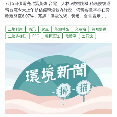
7月5日供電亮吃緊黃燈 台電：大林5號機跳機 稍晚恢復運
轉台電今天上午預估備轉燈號為綠燈，備轉容量率卻在傍
晚驟降至6.07%，亮起「供電吃緊」黃燈。台電表示，因
下午大林5號機跳機，加上傍晚太陽光電出力減半，才導
土地利用
防汛
颱風
能源轉型
充電站
氣候變遷
致電力缺口；大林5號機經檢修後，研判稍晚即可回歸供
電。根據台電未來一週電力供需預測，明天至9日的備轉
生物多樣性
ESG
編輯直送
電動車
土石流
容量燈號均亮「供電吃緊」黃燈，直至週末備轉容量率才
會重回10%以上，恢復「供電穩定」綠燈。（中央社報
導）王美花1日與澳洲貿易部長視訊 談能源生技合作經濟
部今天晚間表示，部長王美花1日與澳洲貿易觀光暨投資
部長特漢（Dan Tehan）視訊，雙方就國際經貿情勢、能
源、生技、雙邊貿易與投資關係等交換意見；王美花接受
特漢邀請，出席澳洲辦事處7月29日舉辦的氫能研討會。
（中央社報導）