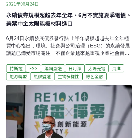
2021年06月24日
永續債券規模超越去年全年、6月不實施夏季電價、
美禁中企太陽能板材料進口
6月24日永續發展債券發行熱 上半年規模超越去年全年櫃
買中心指出，環境、社會與公司治理（ESG）的永續發展
議題已備受市場關注，不僅企業越來越重視企業社會責
任，投資人在ESG商品投資也能兼顧環境與社會風險的考
特斯拉
ESG
編輯直送
日月潭
太陽光電
海洋
量下對責任投資亦越趨熱衷，使得今年不論國內或國外發
行人，在永續發展債券的發行更形積極，截至6月25日
能源轉型
氣候變遷
生物多樣性
綠色金融
止，今年綠色債券已發行9檔，發行金額為新台幣115億
元，其中聯電、崑鼎、中租迪和、元大銀行及新光銀行為
首度參與發行。續至月底。（中央社報導）台電：台中電
廠現有10部燃煤機組都是特照針對外界質疑台中增氣計畫
取得特照是「走後門」，台電表示，台中電廠現有機組自
76年起便陸續取得政府核發特照，本次並非特例；呼籲中
市政府順應民意，共同努力推動台中增氣。台電表示，電
廠建設攸關全民用電、經濟民生與國家安全，用途及構造