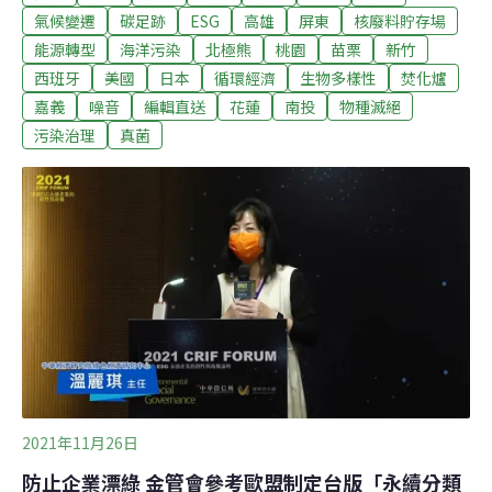
因成謎待解。（自由時報報導）台積電設廠高雄五輕舊址
氣候變遷
碳足跡
ESG
高雄
屏東
核廢料貯存場
空品監測遭質疑台積電到高雄設廠，預定地從10月就開始
能源轉型
海洋污染
北極熊
桃園
苗栗
新竹
整治，但卻有民代發現，環保局在前天才將監測報告上
西班牙
美國
日本
循環經濟
生物多樣性
焚化爐
傳，內容也多是周圍空品監測，質疑高雄市府不夠公開透
嘉義
噪音
編輯直送
花蓮
南投
物種滅絕
明，不過高雄市府回應，每天都有派人在周邊監測，目前
污染治理
真菌
數字一切正常，不過環團檢視市府提供的報告，發現沒有
對人體健康有影響的苯類監控數據。（公視新聞報導）
2021年11月26日
防止企業漂綠 金管會參考歐盟制定台版「永續分類