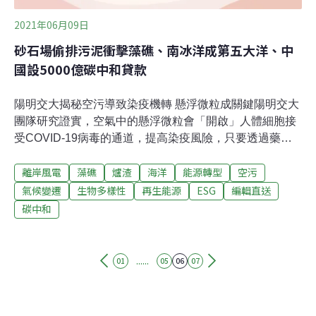
2021年06月09日
砂石場偷排污泥衝擊藻礁、南冰洋成第五大洋、中
國設5000億碳中和貸款
陽明交大揭秘空污導致染疫機轉 懸浮微粒成關鍵陽明交大
團隊研究證實，空氣中的懸浮微粒會「開啟」人體細胞接
受COVID-19病毒的通道，提高染疫風險，只要透過藥物
阻斷，就能降低感染風險與肺纖維化的嚴重程度。陽明交
離岸風電
藻礁
爐渣
海洋
能源轉型
空污
通大學急重症醫學研究所長許瀚水、研究生李欣烜，與中
國醫藥大學新藥開發研究所教授洪士杰合作，透過動物實
氣候變遷
生物多樣性
再生能源
ESG
編輯直送
驗，證實空氣中的懸浮微粒會提高細胞膜表面蛋白
碳中和
ACE2、TMPRSS2的表現量，這兩個蛋白正是COVID-19
感染細胞的表面受體和蛋白酶，研究成果也發表於國際期
刊。（中央社報導）旗山廢爐渣地現「蒂芬尼藍」湖水 居
......
01
05
06
07
民憂污染高雄山區連日大雨，旗山區大林爐渣掩埋地因積
水出現「蒂芬尼藍（Tiffany Blue）」湖，長期監督在地環
境污染的尊懷文教基金會志工昨天（8日）以空拍機觀察