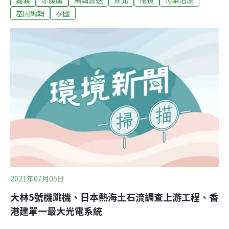
教育區等皆以人道、動物舒適性出發，建成後預估每年動
基因編輯
泰國
物收容周轉率可達500隻。收容所內犬貓入所、物資運
送、民眾認養三大動線獨立分開，犬舍隔絕視線，讓犬隻
心理狀態更穩定。（中央社報導）
2021年07月05日
大林5號機跳機、日本熱海土石流調查上游工程、香
港建單一最大光電系統