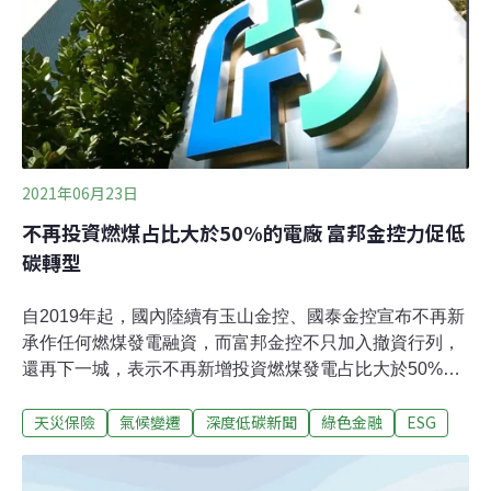
場創新的能源party」線上論壇，有超過600人報名，包括
綠色和平東亞分部執行總監施鵬翔、行政院能源及減碳辦
公室副執行長林子倫、台灣氣候聯盟秘書長彭啟明、菁華
工業總經理黃衍祥、歐萊德董事長葛望平、台灣經濟研究
院副所長陳彥豪都有參與。
2021年06月23日
不再投資燃煤占比大於50%的電廠 富邦金控力促低
碳轉型
自2019年起，國內陸續有玉山金控、國泰金控宣布不再新
承作任何燃煤發電融資，而富邦金控不只加入撤資行列，
還再下一城，表示不再新增投資燃煤發電占比大於50%之
電廠，成為國內第一家積極承諾限制投資高碳排產業的金
天災保險
氣候變遷
深度低碳新聞
綠色金融
ESG
融機構。富邦金控自2017年至今，在國際組織CDP（前身
為Carbon Disclosure Project，碳揭露計畫）的氣候變遷
評級從C級大幅進步到A級。富邦金控表示，關鍵在於導入