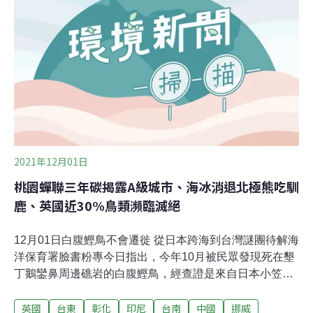
為，部分業者認為自身電價可能會有所調升，因此最後決
議由台電充分溝通，並在明（2022）年召開臨時會再討
論。（經濟日報報導）
2021年12月01日
桃園蟬聯三年碳揭露A級城市、海冰消退北極熊吃馴
鹿、英國近30%鳥類瀕臨滅絕
12月01日白腹鰹鳥不會遷徙 從日本跨海到台灣謎團待解海
洋保育署臉書粉專今日指出，今年10月被民眾發現死在墾
丁鵝鑾鼻周邊礁岩的白腹鰹鳥，經查證是來自日本小笠原
諸島。海保署指出，白腹鰹鳥是不會遷徙的海鳥，但牠卻
英國
台東
彰化
印尼
台南
中國
挪威
離開繫放地，來到直線距離2627公里外的墾丁鵝鑾鼻，原