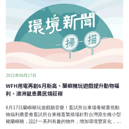
氣候相關財務揭露建議書（TCFD, Task Force on Climate-
related Financial Disclosures）框架，從架構、管理、策
略，再深化到實際作為，以鑑別與揭露重大氣候變遷風險
和機會點。未來如果想要保持A級評等，還是要把TCFD融
合到實際的ESG策略裡面。
2021年06月17日
WFH用電再創6月新高、蘭嶼豬玩遊戲提升動物福
利、澳洲鼠患農民燒莊稼
6月17日蘭嶼豬玩遊戲聽音樂！畜試所台東場養豬重視動
物福利農委會畜試所台東種畜繁殖場針對台灣原生種小型
豬蘭嶼豬，設計一系列有趣的物件，增加環境豐富化，提
升動物福祉。台東場表示，蘭嶼豬祖先原生活於山林間，