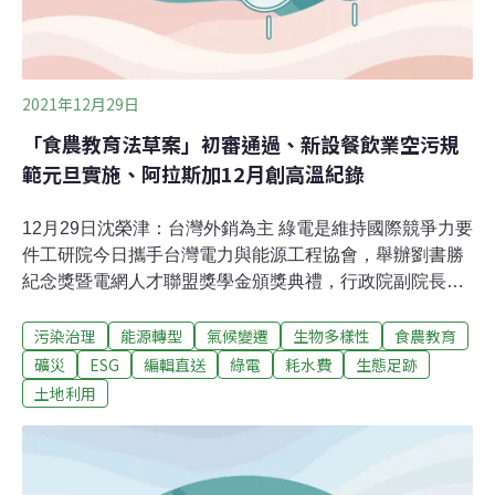
2021年12月29日
「食農教育法草案」初審通過、新設餐飲業空污規
範元旦實施、阿拉斯加12月創高溫紀錄
12月29日沈榮津：台灣外銷為主 綠電是維持國際競爭力要
件工研院今日攜手台灣電力與能源工程協會，舉辦劉書勝
紀念獎暨電網人才聯盟獎學金頒獎典禮，行政院副院長沈
榮津致詞時表示，台灣是貿易導向國家，以外銷為主，現
污染治理
能源轉型
氣候變遷
生物多樣性
食農教育
在各國都在談綠色供應鏈，綠電是維持台灣國際競爭力的
必要條件。政府已訂定再生能源推動目標，2025年總裝置
礦災
ESG
編輯直送
綠電
耗水費
生態足跡
量達29吉瓦（GW），其中太陽能2025年裝置量目標達
土地利用
20GW。（中央社報導）夏月電價提前審議會未點頭 台電
溝通後明年再拚闖關經濟部今日召開2021年第3次電價費
率審議會，會中依據輸配電業各項費率計算公式，其中，
原本預估會通過5月下半月納入夏月電價，但後來委員認