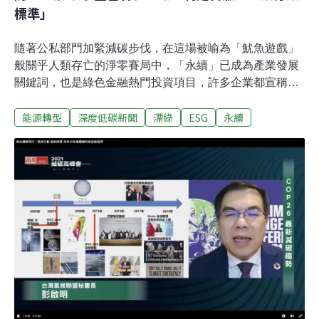
標準」
隨著公私部門加緊減碳步伐，在這場被喻為「魷魚遊戲」
般關乎人類存亡的淨零賽局中，「永續」已成為產業發展
關鍵詞，也是綠色金融熱門投資項目，許多企業都宣稱自
己很永續，卻沒有一個標準可以衡量哪些企業才是「真永
能源轉型
深度低碳新聞
漂綠
ESG
永續
續」。為防止企業假永續之名「漂綠」，金管會將比照歐
盟，制定台灣的「永續分類標準」，具體定義「永續經濟
活動」標準。第一階段將涵蓋製造、運輸倉儲、營造建築
三大類產業，要求業者應符合條件才能稱為「永續」，也
才能獲得永續金融的投融資金流。我國永續投資已破1.3兆
元 「何謂永續」卻無客觀標準氣候危機迫在眉睫，世界各
國透過各種經濟手段要加速淘汰高碳排產業，許多高污染
的石化業遭到銀行團撤資，再生能源、循環經濟則成為金
融市場的熱門投資。根據全球永續投資聯盟（ GSIA）統
計，全球永續投資規模從2014年18兆美元，翻倍成長到
2020年35兆，已占所有資產的36%。