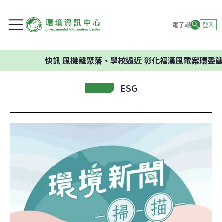
電子報
登入
快訊
風機離聚落、學校過近 彰化福漢風電案環委建議不應
ESG