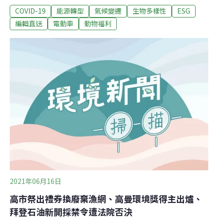
COVID-19
能源轉型
氣候變遷
生物多樣性
ESG
故仍保有喜掘土、翻找、貪吃、易暴衝、警覺性高及具破
壞性的特性，該場依其特性逐漸設計出有趣的道具，如垂
編輯直送
電動車
動物福利
釣消防水袋、鐵鍊加掛玩具球及塑膠管等，供其展現自然
行為，同時定時播放柔和輕音樂，以減低突如其來的噪音
所造成的緊迫。（聯合報報導）蘭嶼核廢料存放 原能會：
落實貯存設施安全針對媒體報導蘭嶼低階核廢料存放40年
造成當地居民連年抗爭，應儘早遷出一事，原能會今天表
示，核廢料遷出蘭嶼是政府既定政策，根據原能會2017年
審定的「蘭嶼貯存場的遷場規劃報告」，台電最晚將在
2029年將核廢料遷出，期間均會嚴格落實貯存設施安全管
制。（中央社報導）
2021年06月16日
高市祭出禮券換廢棄漁網、高曼環境獎得主出爐、
拜登石油新開採禁令遭法院否決