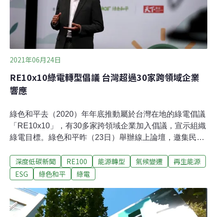
不同於一般建築物，根據慣例，都會針對主發電及附屬發
電設施，依據建築法第98條及「內政部審
2021年06月24日
RE10x10綠電轉型倡議 台灣超過30家跨領域企業
響應
綠色和平去（2020）年年底推動屬於台灣在地的綠電倡議
「RE10x10」，有30多家跨領域企業加入倡議，宣示組織
綠電目標。綠色和平昨（23日）舉辦線上論壇，邀集民間
團體、政府單位及企業代表，共同探討減碳為何成為台灣
深度低碳新聞
RE100
能源轉型
氣候變遷
再生能源
供應商的指標、以及再生能源的必要性，還有推動綠色永
續如何成為疫後振興的新力量。今年台灣遭逢缺水、高溫
ESG
綠色和平
綠電
甚至缺電的窘境，氣候變遷災害不斷，牽動著台灣經貿關
係，導致各產業備受影響，也警示了地球健康與經濟議題
相連的重要性。綠色和平昨舉辦「RE10x10 綠電X淨零 來