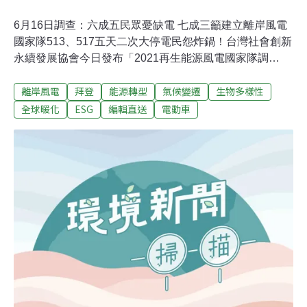
6月16日調查：六成五民眾憂缺電 七成三籲建立離岸風電
國家隊513、517五天二次大停電民怨炸鍋！台灣社會創新
永續發展協會今日發布「2021再生能源風電國家隊調
查」，結果顯示有六成五民眾擔心台灣未來有缺電危機，
離岸風電
拜登
能源轉型
氣候變遷
生物多樣性
超過八成民眾贊成政府全力推動綠電發展，七成三民眾贊
成政府推動建立離岸風電台灣隊。（經濟日報報導）疫情
全球暖化
ESG
編輯直送
電動車
掩護偷埋？南大附中光電工地引爆傾倒廢棄物爭議南大附
中興建太陽能光電的工地中，遭附近住戶側錄舉發廠商利
用疫情期間，疑似挖洞偷倒廢棄物，民進黨立委陳亭妃、
市議員陳秋萍今天現場勘查，同聲譴責，並要求環保、教
育等相關單位調查，究責並改善。市政府環保局指出，本
月12日接獲通報後，立刻派員現場開挖、蒐證，發現有生
活垃圾、塑膠水管、紅色浪板、廢木材、帆布等廢棄物，
調閱路口監視器後，確認貨車從外面載運進來填埋，全案
依法移送地檢署偵辦。（自由時報報導）