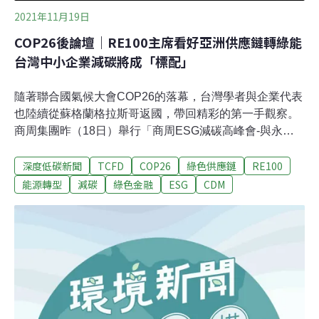
2021年11月19日
COP26後論壇｜RE100主席看好亞洲供應鏈轉綠能
台灣中小企業減碳將成「標配」
隨著聯合國氣候大會COP26的落幕，台灣學者與企業代表
也陸續從蘇格蘭格拉斯哥返國，帶回精彩的第一手觀察。
商周集團昨（18日）舉行「商周ESG減碳高峰會-與永續
者同行」論壇，除了邀請商業界人士共同研討台灣產業鏈
深度低碳新聞
TCFD
COP26
綠色供應鏈
RE100
因應減碳面臨的挑戰與機會，也邀請專家分析目前國際最
新減碳趨勢的因應及對應方式。台灣氣候聯盟秘書長、氣
能源轉型
減碳
綠色金融
ESG
CDM
象專家彭啟明就提醒，COP26大會結束，全球碳市場即將
開始運轉，綠色供應鏈將會快速興起，台灣務必加快腳步
跟上。RE100亞洲會員成長最快 預告再生能源市場前景論
壇焦點之一、全球知名再生能源倡議「RE100」主席金明
斯（Sam Kimmins）受邀與會，他透過線上方式出席表
示，RE100成員遍及全球各項產業，包括IT、消費性電
子、食品、金融等，但過去三年的數據顯示，亞洲地區的
成長動能最大，原因之一即在於，有越來越多的廠商開始