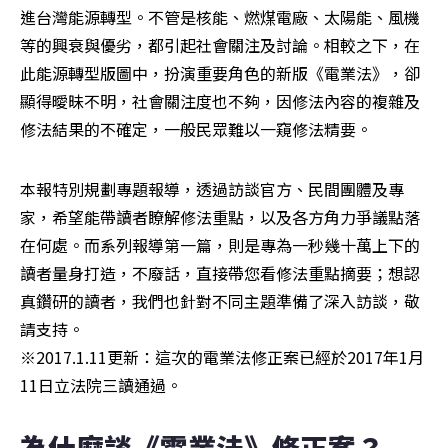
進台灣能源轉型。不管是核能、燃煤電廠、太陽能、風機
等的興衰與優劣，都引起社會關注及討論。相較之下，在
此能源轉型版圖中，扮演重要角色的新版《電業法》，卻
顯得曖昧不明，社會關注度也不夠，因修法內容的複雜及
修法結果的不確定，一般民眾難以一窺修法精要。
本報特別規劃專題報導，透過訪談官方、民間團體及專
家，希望能帶讀者瞭解修法重點，以及各方角力爭議點落
在何處。而系列報導第一篇，則是專為一秒幾十萬上下的
讀者量身打造，不廢話，直接帶您看修法重點摘要；想認
真鑽研的讀者，我們也針對不同主題準備了深入訪談，敬
請支持。

※2017.1.11更新：這次的電業法修正案已經於2017年1月
11日立法院三讀通過。
為什麼談《電業法》修正案？