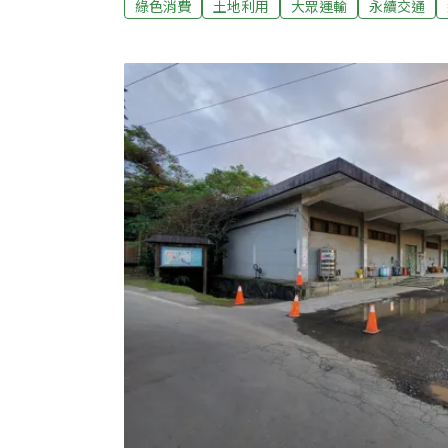
綠色消費
土地利用
大眾運輸
永續交通
闢道路只會塞爆捷運站 居民批市府邏輯矛盾
通需求，及分散國道交流道車潮，桃園市府規
南崁溪連接至對岸的中正路，同時銜接捷運G1
民李建宏指出，政府已於中正路規劃設置捷運
私家車的使用，此時新建車輛專用道路將使捷
是相互矛盾的邏輯，也凸顯出桃園市都發局、
全然沒有綠色永續運輸的整體規劃，各局處應
建宏強調，「步