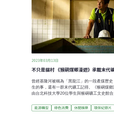
2023年03月13日
不只是貓村 《猴硐煤鄉漫遊》承載末代
曾經基隆河被稱為「黑龍江」的一段產煤歷史
生的事，還有一群末代礦工記得。《猴硐煤鄉
由台北科技大學20位學生與猴硐礦工文史館
界影展。昨（12日）在光點華山電影館舉辦
創辦人周朝南表示，我國安然度過能源危機，
能源轉型
綠色消費
休閒娛樂
環保紀錄片
傳承重要史實，將這段歷史放入教科書中。煤