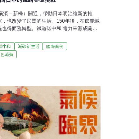
（橫濱－新橋）開通，帶動日本明治維新的推
，也改變了民眾的生活。150年後，在節能減
統也得面臨轉型。鐵道碳中和 電力來源成關鍵
該會有比自用車更節能減碳的印象吧？由乘客
日本國土交通省的統計，大眾運輸工具每公里
碳中和
減碳新生活
國際案例
克、巴士是57克、而鐵道只有17克[1]，相比
綠色消費
要說鐵路是最低碳的大眾運輸工具一點也不為
氣化，相對來說，電車是能源轉換效率很高的
鐵道系統的二氧化碳排放量就高達1000萬公噸，
這些碳排九成都和電力排放有關。日本鐵道業者
大宗（75.1%），光鐵道系統就消耗了日本全