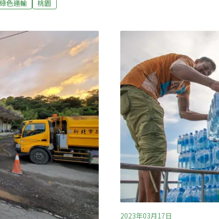
綠色運輸
桃園
為了滿足桃園區經國重劃區交
劃將幸福路新闢延長，跨越
2站，約30米路幅。在地居
綠線G12站，應搭配政策減少
運站周邊堵塞，與大眾運輸
交通局、捷運局各自為政，
聯合分析此計畫必要性。李
2023年03月17日