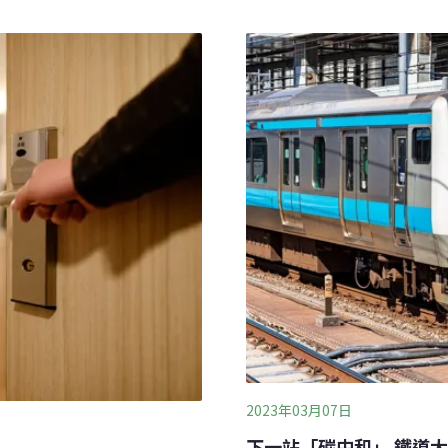
（Our Friend the Atom: 
產煤重鎮之一，隨著能源使
（ARTE）紀錄片，內容跨
猴硐也漸漸沒落。首屆氣候
到美國在日本廣島及長崎投
oint Film Festival）上
遊》，是影展唯一一部入選
炭業沒落，傳統能源如何面
組成，透過
2023年03月07日
下一站「碳中和」 鐵道