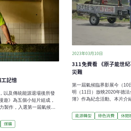
2023年03月10日
311免費看 《原子能
災難
礦工記憶
第一屆氣候臨界影展今（10
明（11日）放映2020年德
，以及傳統能源退場後所發
簿》作為紀念活動。本片介
漫遊》為五個小短片組成，
揭露福島核災發生時的真實
合力製作，入選第一屆氣候臨
影」邁入十週年，今年轉型
映後座談，猴硐礦工、文史館
能源轉型
綠色消費
休閒
候臨界影展」（Climate Tippin
是用礦工生命換來的，希望
煤礦
幕，供民眾免費索票入場。
炭業沒落 礦工歷史還在嗎？