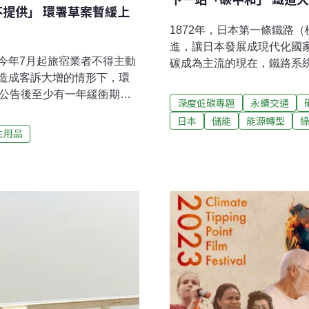
不提供」 環署草案暫緩上
1872年，日本第一條鐵路
進，讓日本發展成現代化國家
今年7月起旅宿業者不得主動
碳成為主流的現在，鐵路系
造成客訴大增的情形下，環
一般聽到大眾運輸工具，應
案公告後至少有一年緩衝期。
碳排量來看確實如此。根據
深度低碳專題
永續交通
接不提供，否則在旅宿業缺
每名乘客的碳排量，飛機是98
日本
儲能
能源轉型
變成「老總親自送備品」。
之下，自用車卻要130克。
性用品
宿用品旅宿時常見的一次用盥
過。再加上多數鐵路已經電
造成資源浪費，且多為塑膠
交通工具。然而，2019年
年1月預告草案，規定旅宿業
佔日本整體碳排量的1%，
用品。草案共限制11品項，
的電力來源又以火力發電廠為
品、牙刷牙膏等個人衛生用品
國2％的電力。
斌表示，2019年國內旅遊
紐約州及歐盟都禁用小包裝旅