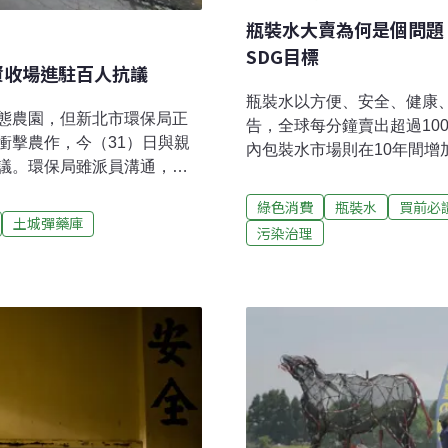
瓶裝水大賣為何是個問題
SDG目標
資收場進駐百人抗議
瓶裝水以方便、安全、健康
態農園，但新北市環保局正
告，全球每分鐘賣出超過10
衝擊農作，今（31）日與親
內包裝水市場則在10年間增
議。環保局雖派員溝通，但
對20億沒有乾淨水可喝的
警戒備。最後居民氣憤撕毀
只能期待國家提供安全的公共
綠色消費
瓶裝水
買前必
業、生態教育場域旁 新北市
聯合國大學發布報告指責，
土城彈藥庫
污染治理
土城農地建置「土城彈藥庫」
人人享有飲用水的目標。專家
民長期與彈藥庫為鄰耕種，營
水系統上，2030年就能達
育場域。管制解除後，土城
裝水年銷售額的一半。聯合國
，居民抗爭十多年成功爭取
前人人都能享有乾淨的水。
境教育的劉老師自然教室負
源日主題設為「加速變革」（Acc
才知道市府要在鄰近國有地
前進。
調查，卻已投入1500萬元