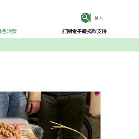
登入
綠色消費
訂閱電子報
捐款支持