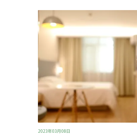
位於新北市瑞芳區的猴硐，過去是我國重要的
用逐漸以石油取代煤礦，各大礦坑陸續停產，
變遷主題影展「氣候臨界影展」（Climate Tipping P
週開跑，「煤電影」單元系列的《猴硐煤鄉漫
的台灣作品，關注火力發電漸漸退場，隨著煤
臨公正轉型。《猴硐煤鄉漫遊》由五個小短片
2023年03月08日