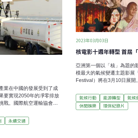
2023年03月03日
核電影十週年轉型 首屆
亞洲第一個以「核」為題的
模最大的氣候變遷主題影展「氣候臨界影
Festival）將在3月1
釋，「氣候臨界」同時是生
產業在中國的發展受到了成
變遷正在穿越國境、世代，
要實現2050年的凈零排放
氣候行動
能源轉型
氣候
候問題已經快到極限，就像
挑戰。國際航空運輸協會
休閒娛樂
環保紀錄片
從2013年舉辦亞洲第一個
ation，簡稱IATA）估計，屆時，航空
轉型成為「氣候臨界影展」
40億人次的兩倍多。該行業主
例
永續交通
隨時可能邁向失控與崩毀。
ATA預計，到2050年，此
能主題外，還包括「氣候災