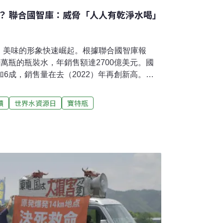
？ 聯合國智庫：威脅「人人有乾淨水喝」
、美味的形象快速崛起。根據聯合國智庫報
0萬瓶的瓶裝水，年銷售額達2700億美元。國
加6成，銷售量在去（2022）年再創新高。但
人來說，瓶裝水不是解方。他們買不起瓶裝水，
飲水。世界水資源日（3月22日）即將到來，
讀
世界水資源日
寶特瓶
瓶裝水不僅不安全、製造塑膠污染，還威脅到
估計，如果每年都能投資1140億元在公共飲
成人人都有乾淨水的目標，這筆「鉅額」約是瓶
2015年定下永續發展目標，其一就是2030年
但這項目標進展太慢，因此聯合國將今年水資
elerating change）並要求政府要四倍速