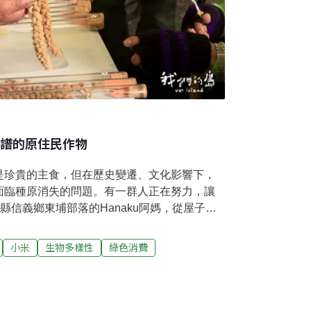
族譜的原住民作物
是珍貴的主食，但在歷史變遷、文化影響下，
面臨種原消失的問題。有一群人正在努力，讓
在南投縣信義鄉東埔部落的Hanaku阿媽，從屋子的
剛櫟做的杵，樟樹做的臼。這是他的阿公送給
，阿媽把小米脫殼，把小米搗成年糕。曾經，
小米
生物多樣性
綠色消費
的種植與收成，貫穿了部落的歲時節令。只
。