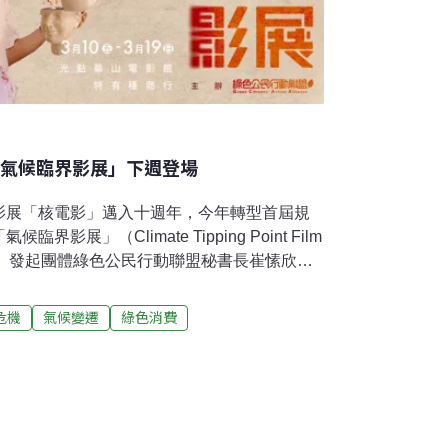
「氣候臨界影展」下週登場
影展「核電影」邁入十週年，今年轉型首屆規
展」（Climate Tipping Point Film
0日展開。發起團體綠色公民行動聯盟秘書長崔愫欣解
態、經濟、人類文明的臨界，全球暖化及氣候
超過臨界點將會產生不可逆的連鎖效應，「氣
危機
氣候變遷
綠色消費
走在鋼索上，非常緊急。」綠色公民行動聯盟
以「核」為題的影展「核電影」，邁入十週年後
。崔愫欣解釋，「臨界」是瀕臨極限的狀態，
影展共16部影片、分為五大單元，除了保留核
難地圖」、「世代氣候行動」、「能源出代