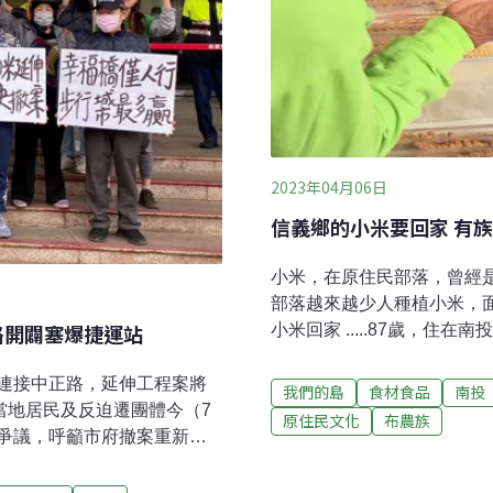
2023年04月06日
信義鄉的小米要回家 有
小米，在原住民部落，曾經
部落越來越少人種植小米，
路開闢塞爆捷運站
小米回家 .....87歲，住
角落，拿出他的寶貝：用青
他的嫁妝，用這對杵以及臼
連接中正路，延伸工程案將
我們的島
食材食品
南投
小米是很重要的糧食，小米
當地居民及反迫遷團體今（7
原住民文化
布農族
是，東埔很久沒有種小米了
爭議，呼籲市府撤案重新評
12站，市府卻欲新建車輛專用
當地塞車問題越發嚴重。新