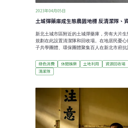
2023年04月05日
土城彈藥庫成生態農園地標 反清潔隊、
新北土城市區附近的土城彈藥庫，旁有大片生
規劃在此設置清潔隊和回收場。在地居民憂心
子共學團體、環保團體聚集百人在新北市府抗
局長程大維始終並未露面，一旁有持木棍的員
陳情書，表示將繼續抗爭。清潔隊搬來有機農
綠色消費
休閒娛樂
土地利用
資源回收場
挨批「環境劊子手」國防部1954年強制徵收
清潔隊
營區，禁限建50多年後才解除管制。在地居
造生態農園，現已是新北著名的食農及生態教
彈藥庫接連迎來二高、看守所、司法園區徵收
司法園區縮減規模。今年初，在地長期提供環
責人劉麗蘭偶然發現工程人員測量土地，一查
開發清潔隊和回收場，事前全無地方溝通及基礎
展開前期設計。在地