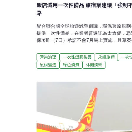
飯店減用一次性備品 旅宿業建議「強制
路
配合聯合國全球旅遊減塑倡議，環保署原規劃
提供一次性備品，在業者普遍認為太倉促，恐
保署昨（7日）承諾不會7月馬上實施，且草
業者也建議中央規範由「不主動提供」改成直
工問題下，將有可能從「老總親自下去掃房」
污染治理
一次性塑膠製品
永續旅遊
一次
跟進國際作法 環署規劃不主動提供一次用旅
氣候變遷
綠色消費
休閒娛樂
洗及個人衛生用品，不僅短時間內用完即丟，
材質，衍生出生態及環境污染問題。環保署今
及其他住宿業，7月起將不主動提供一次用旅宿
包括小於180毫升且一次用包裝的液態盥洗用
及一次用拖鞋。環保署回收基管會執行秘書王嶽
達8000萬人次，消耗大量資源，美國加州、
宿用品，