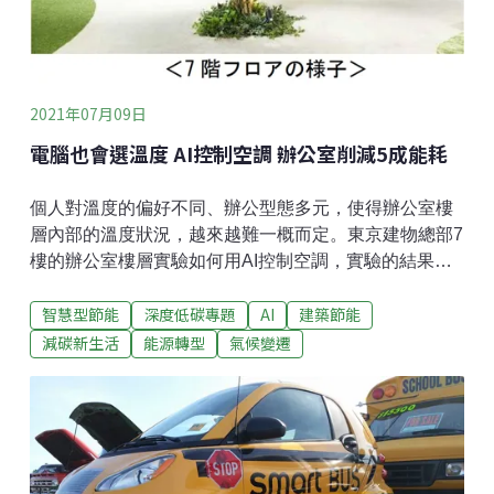
2021年07月09日
電腦也會選溫度 AI控制空調 辦公室削減5成能耗
個人對溫度的偏好不同、辦公型態多元，使得辦公室樓
層內部的溫度狀況，越來越難一概而定。東京建物總部7
樓的辦公室樓層實驗如何用AI控制空調，實驗的結果發
現：透過AI而非人為的空調控制，能夠解決溫度不均的
智慧型節能
深度低碳專題
AI
建築節能
問題，並減少5成的能源消費。對許多台灣人來說，建築
裡的節能可能還只停留在少開燈、少開冷氣。而在日
減碳新生活
能源轉型
氣候變遷
本，伴隨著推動「零能源消費房屋」（Zero Energy
House，簡稱ZEH，淨電力收支小於零的房屋）的政
策，許多新穎的建築節能產品與服務都相繼推出。