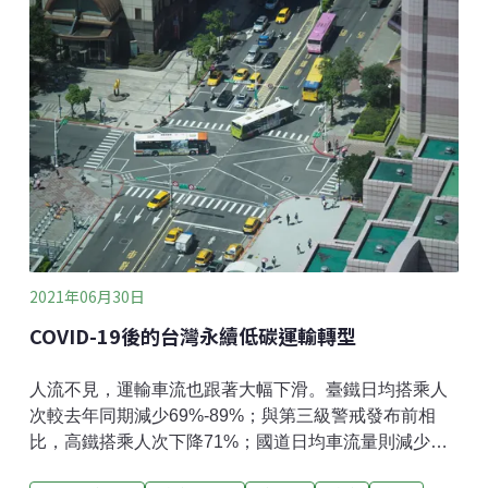
整體現況，建立清楚的氣候治理路徑。國際報告將台灣
歸列氣候高風險國家台灣氣候風險在國際評比中明顯高
於他國，德國看守協會分析氣候災害對各地區造成的財
物損失進行影響評估，指出台灣長期氣候風險排名為全
球第36名，比起鄰國中國（41）、日本（57）與韓國
（91）來得高。穆迪棋下427氣候風險數據公司報告指
出，2040年全球受洪災雨水資源壓力人口占四成，許多
區域多承受複合性災難，台灣受颱風、海平面上升、洪
災之威脅較為嚴重，歸屬於高風險國家。中國水風險組
織（CWR）則
2021年06月30日
COVID-19後的台灣永續低碳運輸轉型
人流不見，運輸車流也跟著大幅下滑。臺鐵日均搭乘人
次較去年同期減少69%-89%；與第三級警戒發布前相
比，高鐵搭乘人次下降71%；國道日均車流量則減少
30%-60%。臺灣進入第三級防疫警戒將屆滿一個月，在