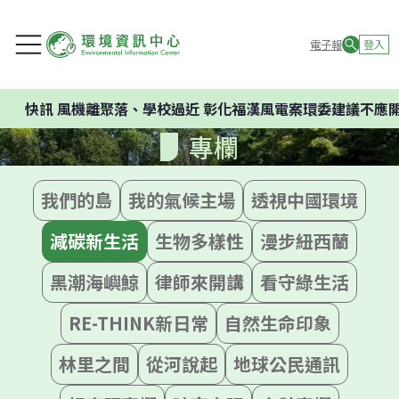
電子報
登入
風機離聚落、學校過近 彰化福漢風電案環委建議不應開發
專欄
我們的島
我的氣候主場
透視中國環境
減碳新生活
生物多樣性
漫步紐西蘭
黑潮海嶼鯨
律師來開講
看守綠生活
RE-THINK新日常
自然生命印象
林里之間
從河說起
地球公民通訊