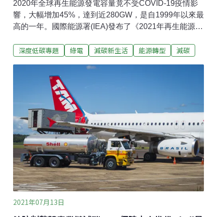
2020年全球再生能源發電容量竟不受COVID-19疫情影
響，大幅增加45%，達到近280GW，是自1999年以來最
高的一年。國際能源署(IEA)發布了《2021年再生能源市
場動態》報告，預估去年及今明兩年的綠能市場變化。
深度低碳專題
綠電
減碳新生活
能源轉型
減碳
據統計，2020年全球再生能源發電容量竟不受COVID-
19疫情影響，大幅增加45%，達到近280GW，是自
1999年以來最高的一年。2021-22年，增加量預測也在
270-280GW左右，這三年新增量跟先前相比，整整跳上
一級。且再生能源占全球新電力產能的9成之多，已是當
紅炸子雞，IEA因而修訂這兩年的預測增加量，有多25%
以上。太陽能、風能續領風騷以發電種類來看，太陽光
電的發展將繼續打破紀錄，到2022年，每年的新增量將
達到162GW，比2019年疫情大流行前的水準高出近
50%。風力發電方面，2020年全球裝機容量暴增了
90%，達到114GW。有如此成績，主要原因是許多
2021年07月13日