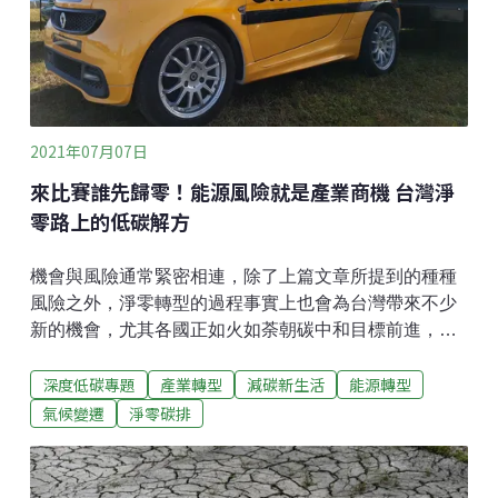
2021年07月07日
來比賽誰先歸零！能源風險就是產業商機 台灣淨
零路上的低碳解方
機會與風險通常緊密相連，除了上篇文章所提到的種種
風險之外，淨零轉型的過程事實上也會為台灣帶來不少
新的機會，尤其各國正如火如荼朝碳中和目標前進，台
灣更應盡速規劃長遠且具野心的目標和政策。於此，本
深度低碳專題
產業轉型
減碳新生活
能源轉型
文將簡介台灣能源、產業、交通三大部門在「向零競
逐」的過程中，將存在哪些變革和機會。台灣屬能源安
氣候變遷
淨零碳排
全高風險國家 能源轉型將帶動產業發展2018年Global
Energy Institute針對全球75個能源消費國的能源安全風
險進行評比，台灣被列在高風險等級，能源安全風險指