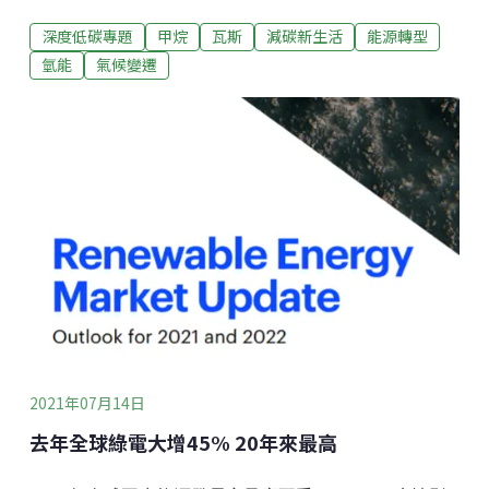
對於2050年邁向將零碳社會的日本來說，則是氫能等碳
深度低碳專題
甲烷
瓦斯
減碳新生活
能源轉型
中和相關技術的一場賽跑。2021年1月末，大阪瓦斯發
表了高效率「甲烷化」（methanation）技術的最新進
氫能
氣候變遷
展。在詳細認識這項技術之前，先讓大家有個概念，它
是把瓦斯燃燒後的碳排（CO2），和水分子裡的氫（Ｈ
2），經過電解與甲烷化後，變成甲烷（CH4），再次成
為燃料（瓦斯）。
2021年07月14日
去年全球綠電大增45% 20年來最高