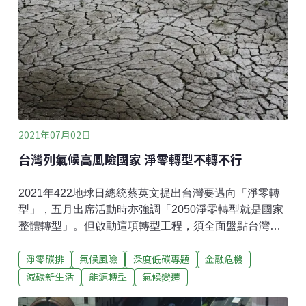
數在75國中排名倒數第20名。
2021年07月02日
台灣列氣候高風險國家 淨零轉型不轉不行
2021年422地球日總統蔡英文提出台灣要邁向「淨零轉
型」，五月出席活動時亦強調「2050淨零轉型就是國家
整體轉型」。但啟動這項轉型工程，須全面盤點台灣面
臨氣候變遷的風險以及機會。在英國在台辦事處支持
淨零碳排
氣候風險
深度低碳專題
金融危機
下，台大風險中心於四月發表《台灣氣候風險與機會》
報告書，盤點「氣候風險」、「經濟與轉型風險」與
減碳新生活
能源轉型
氣候變遷
「氣候變遷衍生之系統風險」三大面向，期望以此掌握