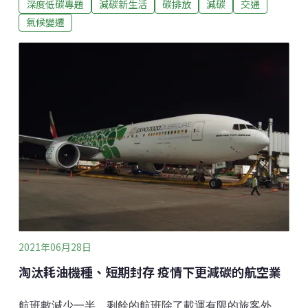
深度低碳專題
減碳新生活
碳排放
減碳
交通
分流上班、遠距工作、線上教學、及避免群聚等措施
下，民眾大量減少外出。截至今年6月1日，Google的
氣候變遷
「COVID-19社區人流趨勢報告」 顯示若與基準期相
比，臺灣整體在零售業和休閒設施、公園、大眾運輸場
站的人流減少47%-57%；工作場所的人流下降24%；待
在住宅區的時間則增加18%。人流不見，運輸車流也跟
著大幅下滑。臺鐵日均搭乘人次較去年同期減少
69%-89%；與第三級警戒發布前相比，高鐵搭乘人次下
降71%；國道日均車流量則減少30%-60%。各縣市大眾
運輸也受到疫情影響，捷運搭乘人次持續下探，甚至創
歷史新低；市區公車搭乘人數下滑達80%；共享自行車
租借次數減少75%。
2021年06月28日
淘汰耗油機種、短期封存 疫情下更減碳的航空業
航班數減少一半，剩餘的航班除了載運有限的旅客外，