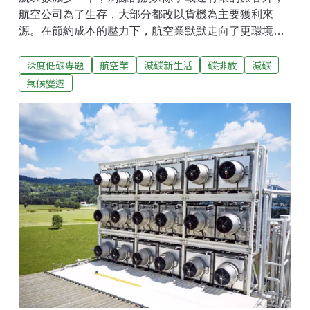
航空公司為了生存，大部分都改以貨機為主要獲利來
源。在節約成本的壓力下，航空業默默走向了更環境友
善的方向⋯⋯COVID-19 疫情自2020年3月在全球肆虐
深度低碳專題
航空業
減碳新生活
碳排放
減碳
迄今，已經整整超過一年。這一年是航空業歷史上最嚴
峻的時期。依據國際航空運輸協會（IATA）的統計顯
氣候變遷
示，旅客量自2019年的45.4億人次、滑落到2020年的
17.6億人次，下滑比例為60%；2021年預估僅能回到
23.8億人次，比2019年的50%略略多了一些，航班數則
因為旅客量滑落，也下滑了55%。載客改載貨 航空業排
碳量減少45%因為經濟活動仍在持續，2020年的航空貨
運僅由2019年的6150萬噸、至20年小幅滑落至5590萬
噸。依據預估，2021年由於海運受到疫情導致第一線人
力不足，因此航空貨運甚至可能回升至6310萬噸，逼近
2018年之近年來新高紀錄。大家都知道，各國因為邊境
管制，