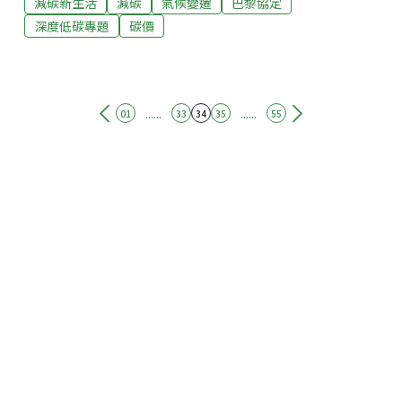
減碳新生活
減碳
氣候變遷
巴黎協定
場機制刺激減碳作為2015年在《聯合國氣候變化框架公
約》第21次締約方會議（COP21）上，各國首次達成具
深度低碳專題
碳價
有建設性的共識，簽訂了跨時代的《巴黎協定》，在此
之後，各國開始意識到造成氣候變遷的因素出在高碳密
度的經濟結構上，因此需要有一個結構性的變化，來刺
激經濟體系朝向低碳、零碳的方向前進，有鑑於此，對
......
......
01
33
34
35
55
排碳課稅、建構碳交易系統的概念也隨之而生。碳交易
與石油、煤氣等其他資源的市場調節機制有本質上的差
異，碳交易從政府發給的許可而產生，因此具有供給固
定的特色。在此體系中，立法者設定排碳上限，並對排
碳者設定固定的二氧化碳排放上限，或是以發給二氧化
碳排放許可的方式，迫使排碳超過許可上限的排碳者向
減少排碳、排碳低於許可上