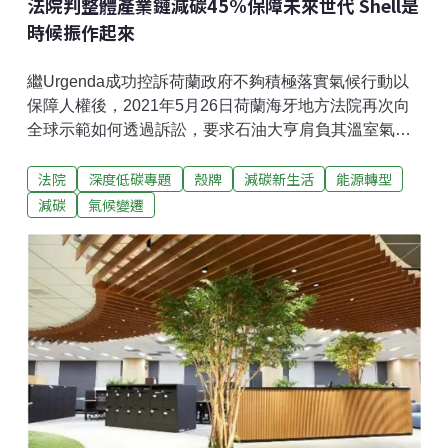
法院判整體產業鏈減碳45%保障未來世代 Shell是
時候振作起來
繼Urgenda成功控訴荷蘭政府不夠積極落實氣候行動以
保障人權後，2021年5月26日荷蘭海牙地方法院再次向
全球示範如何透過訴訟，要求石油大亨肩負其溫室氣體
排放責任。迄今，全球氣候訴訟案件已不在少數，然
法院
深度低碳專題
殼牌
減碳新生活
能源轉型
而，自2005年起以排放大戶作為訴訟對象者約僅占其中
的25%。此外，過去針對排放大戶的訴訟主要都在於請
減碳
氣候變遷
求賠償，例如：美國密西西比居民Comer等人訴請
Murphy、Shell等90個石油、能源、化學公司，賠償因
2005年卡崔娜颶風襲擊所造成的損害。又甚至有祕魯農
民跨海提告，要求德國法院判決萊茵電力公司賠償其因
冰湖潰決所致洪水（GLOF）的損害。