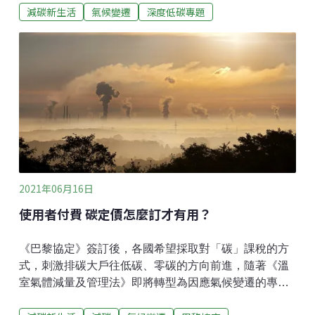
減碳新生活
氣候變遷
深度低碳專題
當筆者在關注暖化對社會、環境、經濟的衝擊時，各類
文章經常提及：最先受衝擊以及受衝擊最深的，都是體
質最弱的族群。而在農業裡，工業化農業因為忽視土
壤、減少多樣性、過度依賴化肥和殺蟲劑，可以說是耕
作農法中體質最脆弱的。工業化農業＝直昇機父母農夫
懼怕收成減少，是完全可以理解的。但面對困境時，工
業化的農業像極了直升機父母，因為懼怕孩子失敗（作
物減產），想要確保成功（好的收成），卻未能關心孩
子身上真正發生的問題，長期以來忽略了他／她們內在
健康（土壤）的重要性。
2021年06月16日
使用者付費 碳定價怎麼訂才有用？
《巴黎協定》簽訂後，各國希望採取對「碳」課稅的方
式，刺激排碳大戶往低碳、零碳的方向前進，隨著《溫
室氣體減量及管理法》即將轉型為因應氣候變遷的專
法，台灣的法規該怎麼制定才會有效？碳交易：透過市