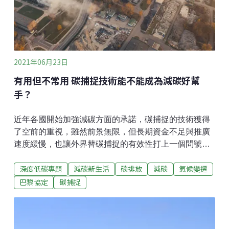
2021年06月23日
有用但不常用 碳捕捉技術能不能成為減碳好幫
手？
近年各國開始加強減碳方面的承諾，碳捕捉的技術獲得
了空前的重視，雖然前景無限，但長期資金不足與推廣
速度緩慢，也讓外界替碳捕捉的有效性打上一個問號
——未來碳捕捉真的能成為減碳良方嗎？隨著《巴黎協
深度低碳專題
減碳新生活
碳排放
減碳
氣候變遷
定》設下的減碳目標檢視期限即將到期，聯合國歐洲經
濟委員會（UNECE）在今（2021）年3月3日發布的
巴黎協定
碳捕捉
〈碳捕捉、利用與封存〉技術簡介（Technology Brief-
Carbon Capture, Use and Storage）報告中明確指出：
大規模運用碳捕捉等技術，已經是能源、工業產業刻不