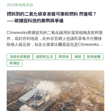
2021年06月25日
把抓到的二氧化碳拿來做可樂和燃料 然後呢？
——碳捕捉科技的案例與爭議
Climeworks將捕捉到的二氧化碳用於溫室植物及飲料製
作，或封存到地底，此外在官網上也讓民眾每月付費移
除個人碳足跡，知名企業家比爾蓋茲也是Climeworks的
客戶，他每年大約花500萬美元來抵銷全家的碳足跡。
深度低碳專題
減碳新生活
碳排放
減碳
氣候變遷
為了解決暖化問題，各種減少二氧化碳排放的方法獲得
廣泛討論，然而目前各國減碳效率不佳，若要達到《巴
碳捕捉
黎協定》減少升溫1.5°C的目標，不能光是靠著減少排
碳，同時也需結合碳捕捉技術——即移除空氣中的二氧
化碳加以搭配。其實捕碳技術並不是近年為了減緩暖化
而發展出來的，這項科技最早運用在幾十年前，美軍用
以移除潛水艇或是太空梭裡頭由軍人或太空人呼出的二
氧化碳。目前的捕碳科技正是基於這樣的技術，但規模
則擴大了許多。