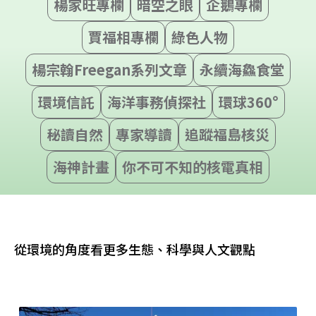
楊家旺專欄
暗空之眼
企鵝專欄
賈福相專欄
綠色人物
楊宗翰Freegan系列文章
永續海鱻食堂
環境信託
海洋事務偵探社
環球360°
秘讀自然
專家導讀
追蹤福島核災
海神計畫
你不可不知的核電真相
從環境的角度看更多生態、科學與人文觀點