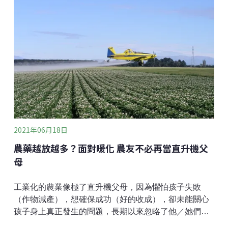
容緩的優先事項。如同報告名稱，聯合國不只認為碳捕
捉很重要，而是將碳捕捉、利用與封存（CCUS）視為
一體化的重要減碳手段。UNECE認為，結構性改革時間
已經所剩不多，在區域內燃燒化石燃料仍占發電比例
80%的情況下，發展CCUS先能有效幫助產業去碳化，
作為暫時性的因應手段以待未來處理碳能源的科技跟
上。
2021年06月18日
農藥越放越多？面對暖化 農友不必再當直升機父
母
工業化的農業像極了直升機父母，因為懼怕孩子失敗
（作物減產），想確保成功（好的收成），卻未能關心
孩子身上真正發生的問題，長期以來忽略了他／她們內
在健康（土壤）的重要性。工業化（慣行）農業的哀愁