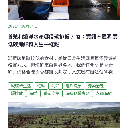
家海洋暨大
2021年08月04日
養殖和遠洋水產哪個碳排低？ 答：資訊不透明 買
低碳海鮮和人生一樣難
選購碳足跡較低的食材，是從日常生活回應氣候變遷的
務實方式。但海鮮來自世界各地，我們連食材是否新
鮮、價格合理與否都難以判定，又怎麼有辦法估算碳足
跡呢？捕撈漁業碳足跡：捕撈地點、捕獲方式是關鍵如
減碳新生活
低碳
海洋
遠洋漁業
污染治理
果想要購買碳足跡較低的海鮮，一般民眾最直覺的想法
就是到附近的漁港／魚市場採購漁貨。但凡事就是有個
碳排放
海鮮
養殖漁業
深度低碳專題
永續海鮮
但是，比起陸地上的運輸，影響碳排放量最大的其實是
漁船作業方式。根據統計，捕撈漁業的碳排主要來自漁
船柴油引擎，約占總碳排的60%至90%，其他碳排則來
自船上冷凍設備及餌料生產。因此捕撈地點便成為影響
碳排量的關鍵因素——尤其是動輒出海大半年，燃燒石