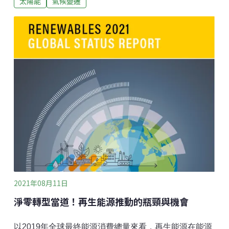
太陽能
氣候變遷
服務。在汽車引擎尚未發明以前，是採馬車的運送方
式。從2006年開始，郵政公車自成一間公司，財務獨立
運作。郵政公車的車體是鮮明的黃色，搭載獨特的三調
音喇叭聲響，在行銷上非常成功地成為家喻戶曉的瑞士
品牌。在某些山間小路，郵政公車司機還具有類似交通
警察的功能，必要時可以指揮其他駕駛人如何讓路或會
車，維持山區的交通安全。
2021年08月11日
淨零轉型當道！再生能源推動的瓶頸與機會
以2019年全球最終能源消費總量來看，再生能源在能源