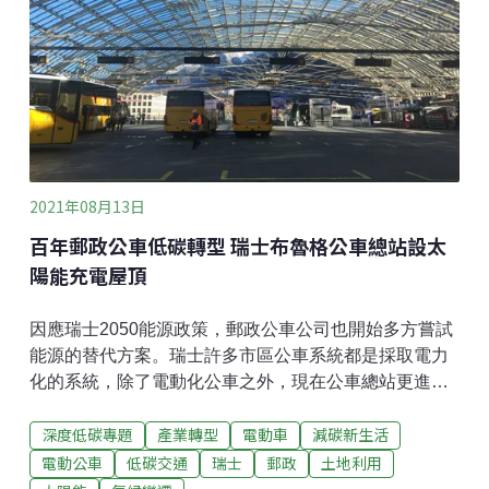
2021年08月13日
百年郵政公車低碳轉型 瑞士布魯格公車總站設太
陽能充電屋頂
因應瑞士2050能源政策，郵政公車公司也開始多方嘗試
能源的替代方案。瑞士許多市區公車系統都是採取電力
化的系統，除了電動化公車之外，現在公車總站更進一
步採取太陽能充電的方式從馬車到電動車 瑞士老牌郵政
深度低碳專題
產業轉型
電動車
減碳新生活
公車試行太陽能充電受人歡迎的黃色瑞士郵政公車
（PostAuto）創立於1849年，源自於瑞士的郵政系統，
電動公車
低碳交通
瑞士
郵政
土地利用
原本是在郵差送信的範圍內，順便載運乘客的一種交通