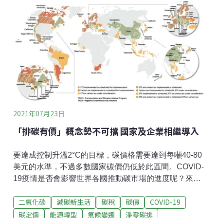
「無法販售」的價值，也開啟了為生態系統服務（Eco
System Service）定價的討論。以廣泛受到重視的濕地
生態系統服務的價值來說，研究者透過可觀察到的環境
與生態量化數據，包括：地下水補給量與排放量、營養
去除與轉化、野生動物多樣性、水中生態多樣性、或是
休閒娛樂等等功能轉化其價格。由於價值的判斷極為主
觀，所以要估算生態系統服務的價值並不容易。近20年
間，人們開始對自然的價值與價值的本質（The Value of
Nature and The Nature
2021年07月23日
「排碳有價」概念勢不可擋 國家及企業相繼導入
要達成控制升溫2°C的目標，碳價格需要達到每噸40-80
美元的水準，不過多數國家碳價仍低於此區間。COVID-
19疫情是否會影響世界各國推動碳市場的進度呢？來看
世界銀行《2021年碳定價現況與趨勢》報告怎麼說！碳
二氧化碳
減碳新生活
碳稅
碳價
COVID-19
定價（carbon pricing）的目的是什麼？是讓二氧化碳等
溫室氣體排放的污染成本內部化的工具，讓排放變成有
碳定價
能源轉型
氣候變遷
淨零碳排