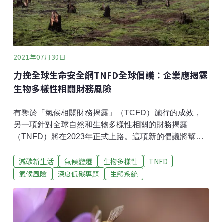
油跨越大洋的遠洋漁船。若再將遠洋漁船上冷凍設施產
生的碳排與冷媒外洩考量進去，背後的隱形成本實在難
以估計。除了捕撈地點之外，捕獲方式也會對碳排量造
成重大的影響。以捕蝦船為例，大部分的野生蝦是由底
2021年07月30日
拖網所捕獲。這種捕撈方式將海底拖行漁網，不但對生
態破壞巨大，還會撈起其他低經濟
力挽全球生命安全網TNFD全球倡議：企業應揭露
生物多樣性相關財務風險
有鑒於「氣候相關財務揭露」（TCFD）施行的成效，
另一項針對全球自然和生物多樣性相關的財務揭露
（TNFD）將在2023年正式上路。這項新的倡議將幫助
金融機構評估其對自然生態影響，並將資金用於支持而
減碳新生活
氣候變遷
生物多樣性
TNFD
非破壞生物多樣性的活動。生物系統多樣性逐漸崩潰 動
物生存的安全網快撐破生物系統多樣性涵蓋了所有從基
氣候風險
深度低碳專題
生態系統
因、個體、族群、群集等不同生態系所組成的各層次生
命形式。即使生物系統多樣性是人類在地球上永續發展
至關重要的條件，但根據聯合國下的生物多樣性和生態
系統服務政府間科學政策平台（IPBES）於2019年的報