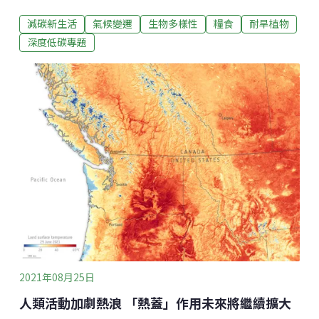
在餐桌上，顛覆我們對食材的記憶。耐熱耐旱作物將成
減碳新生活
氣候變遷
生物多樣性
糧食
耐旱植物
未來趨勢氣候變遷導致各國糧食安全面臨極大的威脅。
以台灣2021年的乾旱為例，就傳出了許多蔬果生產的災
深度低碳專題
情。例如金門小麥結實率低落、中彰投竹筍出筍率低
落、高雄青梅和檸檬果實品質下降。這除了反映農業政
策調適不及，也反映了現行農作物種類缺乏氣候「韌
性」（Resilient），若要餵飽眾人，抗熱、抗旱、耐
鹽、抗澇的作物，將會成為主流。
2021年08月25日
人類活動加劇熱浪 「熱蓋」作用未來將繼續擴大