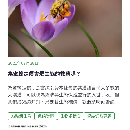
告：高達75%的陸地環境因人類行為而被嚴重改變（海
洋環境則有大約66%）; 而有高達一百萬的物種瀕臨滅絕
（許多將在幾十年內滅絕）。根據世界經濟論壇（World
Economy Forum, WEF）指出，目前世界上有大約83%
的野生哺乳類面臨滅絕，而有50%的植物物種的數量正
在急速下降。
2021年07月28日
為蜜蜂定價會是生態的救贖嗎？
為蜜蜂定價，是嘗試以資本社會的共通語言與大多數的
人溝通，可以視為經濟與生態保護並行的入世手段。但
我們必須認知到：只要替生態標價，就必須時刻警醒，
生態服務是否真的能用金錢等價交換？如何計算自然的
減碳新生活
氣候變遷
生物多樣性
深度低碳專題
價值與價格人們將自然資源視為資本，且曾經認為她是
免費且無窮無盡的。然而，隨著生態保育概念的興起，
以及資源被過度耗用與破壞，人們於是開始重視生態中