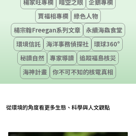
楊家旺專欄
暗空之眼
企鵝專欄
賈福相專欄
綠色人物
楊宗翰Freegan系列文章
永續海鱻食堂
環境信託
海洋事務偵探社
環球360°
秘讀自然
專家導讀
追蹤福島核災
海神計畫
你不可不知的核電真相
從環境的角度看更多生態、科學與人文觀點