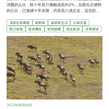
消費的占比，較十年前只微幅成長約2%；反觀化石燃料
的占比，已連續十年未降，仍高居八成左右，這也彰顯
過去十年氣候政策承諾多為空頭支票。2020年經歷疫情
深度低碳專題
電動車
減碳新生活
太陽光電
與極端氣候洗禮，國際上也以「重建更好​世界」（Build
Back Better World，B3W）做為復甦方向，既環保又便
風力發電
能源轉型
氣候變遷
再生能源
淨零碳排
宜的再生能源自然成為淨零轉型的重要幫手。21世紀再
生能源政策網路研究機構（REN 21）新出版的「2021
全球再生能源現況報告」（Renewables 2021 Global
Status Report），就來揭開去年再生能源整體的發展概
況。新增的再生能源屢創新高 但全球仍對化石燃料依依
不捨報告一開頭就指出，在技術成熟與政策支持之下，
太陽光電與陸域風電的電力均化成本已大幅降低，與
2010年相比分別降了85%及56%，尤其在中國、歐盟、
印度、美國等部分地區，新建太陽能與
2021年08月06日