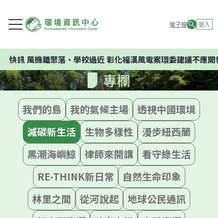
電子報
登入
風機離聚落、學校過近 彰化福漢風電案環委建議不應開發
專欄
我們的島
我的氣候主場
透視中國環境
減碳新生活
生物多樣性
漫步紐西蘭
黑潮海嶼鯨
律師來開講
看守綠生活
RE-THINK新日常
自然生命印象
林里之間
從河說起
地球公民通訊