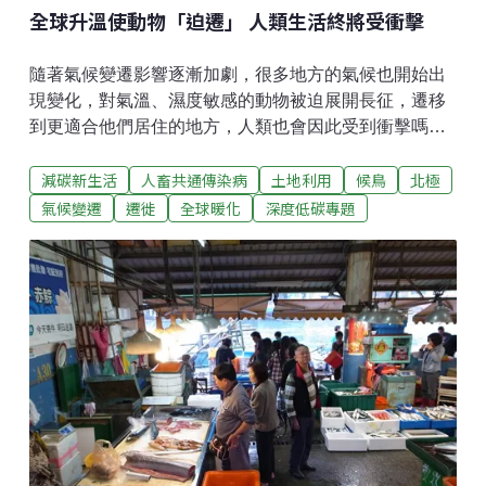
全球升溫使動物「迫遷」 人類生活終將受衝擊
隨著氣候變遷影響逐漸加劇，很多地方的氣候也開始出
現變化，對氣溫、濕度敏感的動物被迫展開長征，遷移
到更適合他們居住的地方，人類也會因此受到衝擊嗎？
對於生物來說，氣候條件是關乎生存的重要因素之一，
減碳新生活
人畜共通傳染病
土地利用
候鳥
北極
而隨著氣候變遷的影響日漸加劇，全球均溫上升，已經
改變了許多地區一直以來的狀態，這迫使許多在一地生
氣候變遷
遷徙
全球暖化
深度低碳專題
存已久的生物也必須跟著改變自己原本的習慣。事實
上，已有多個研究發現：降水、溫度的改變會連帶影響
植被、水文、冬季嚴寒程度、旱災與野火頻率，以及造
成外來生物移入，乃至疾病盛行。在這樣的情況下，許
多生物的生存區域與遷徙時間已經被迫做出調整，且這
個現象遍佈全世界，其中又以北極地區最為明顯。舉例
來說，美國的奧杜邦學會（Aubudon Society）觀察
1965年到2013年間、北美305種會隨季節遷移的鳥類之
後發現，隨著時間推移，這些候鳥在冬季移動的距離逐
漸變長，平均移動距離大約增加了40公里左右。美國國