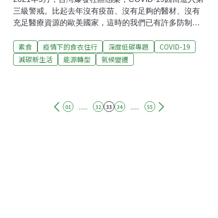
三級警戒。比起去年沒有疫苗、沒有足夠的醫材、沒有
充足醫療資源的歐美國家，這時的我們已有許多防制措
施可以參考，其中也包括了飲食的型態及營養介入。預
素食
疫情下的食衣住行
深度低碳專題
COVID-19
防醫學、居家輕症以及入院治療等營養挑戰接踵而來，
沒有想到的是，此刻許多人已漸漸走向健康與永續飲食
減碳新生活
能源轉型
氣候變遷
的飲食型態⋯⋯COVID-19與營養的關係營養不良是
COVID-19重症經常要面對的問題，常見相關症狀有腹
瀉、食慾不振、失去嗅覺與味覺，甚至有些病人在安裝
呼吸器後，也面臨進食方式有限的情況，因此確診者在
......
......
01
32
33
34
55
入院的時候，就需篩出潛在營養不良風險的族群，並給
予適當的營養支持。而居家的健康或亞健康族群，也會
因第三級警戒，養成久坐及不正常飲食的生活習慣，進
而衍生代謝症候群甚至慢性疾病。不論是否罹患COVID-
19，改善飲食不僅能有充足的營養因子當作防禦，研究
也發現，長期食用蔬食的人在COVID-19的病情上