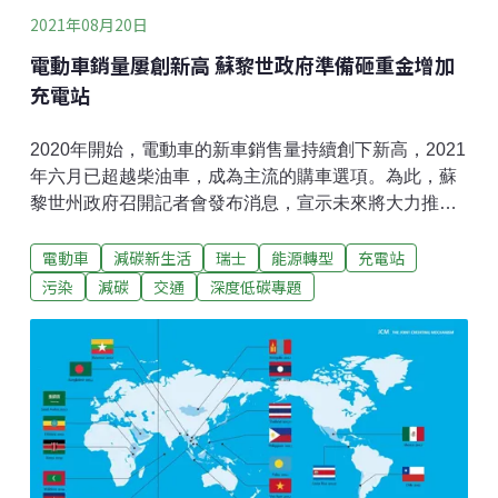
2021年08月20日
電動車銷量屢創新高 蘇黎世政府準備砸重金增加
充電站
2020年開始，電動車的新車銷售量持續創下新高，2021
年六月已超越柴油車，成為主流的購車選項。為此，蘇
黎世州政府召開記者會發布消息，宣示未來將大力推動
新增電動車充電站的方案，該州經濟部長強調：「交通
電動車
減碳新生活
瑞士
能源轉型
充電站
排放占碳排很關鍵的比重，所以毫無疑問地，我們必須
往這個方向前進。」電動新車銷售量超越柴油車 但僅占
污染
減碳
交通
深度低碳專題
車輛總數的0.9％瑞士電視台SRF的德語晚間報導，汽車
市場在疫情之下，並非毫髮無傷，反而發展出深遠的影
響——2020年開始，電動車的新車銷售量持續創下新
高，2021年六月已超越柴油車，成為主流的購車選項。
這也代表瑞士人對於新車的能源需求已經有不一樣的思
維方式。