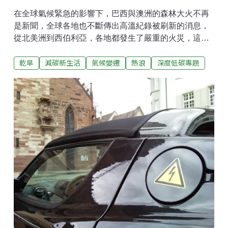
在全球氣候緊急的影響下，巴西與澳洲的森林大火不再
是新聞，全球各地也不斷傳出高溫紀錄被刷新的消息，
從北美洲到西伯利亞，各地都發生了嚴重的火災，這究
竟是發生了什麼事？2021年全球熱浪嚴重程度連科學家
乾旱
減碳新生活
氣候變遷
熱浪
深度低碳專題
都始料未及事實上無須多言，我們的地球正在加溫，已
經是顯而易見的事，只是隨著情況逐漸惡化，人類必須
意識到，如果不做出改變，我們將迎來什麼樣的未來
呢？今（2021）年全球熱浪嚴重程度超乎預期，就連專
門研究極端氣候的科學家們都有點始料未及，荷蘭皇家
氣候研究所（KNMI）的研究員Geert Jan van
Oldenborgh坦言，過去科學家一直認為已經對熱浪了解
得夠多，但經歷今年夏天的衝擊後，可能必須得承認現
階段人類對這種氣候現象的了解程度仍然不足。熱浪期
間，加拿大位於太平洋沿岸的卑詩省（British
Colombia）在5日內就有將近500人因各式原因喪失性
命，雖然以往熱浪都會造成一定程度的傷亡，今