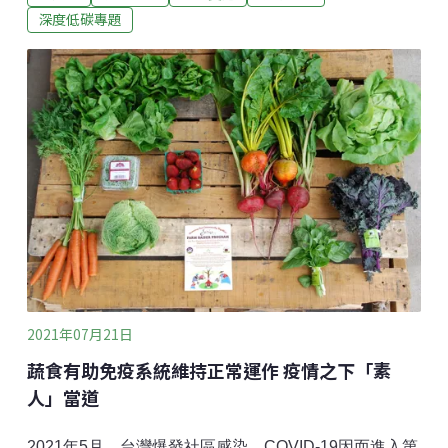
價，用價格誘因來引導減量，避免更多化石燃料密集型
深度低碳專題
投資。政府收來的費用也能作為溫室氣體減量與調適等
措施的經費來源。碳定價是個很有用的工具，但報告指
出，不能只依賴這單一政策，還需要其他監管及研發等
輔助工具，多管齊下來解決氣候變遷問題。碳稅、碳
費、碳交易、碳權及內部碳定價等工具都算是碳定價的
範圍。全球碳定價現況有哪些地方採用碳定價措施呢？
今年全球已有64個碳稅或碳交易市場（ETS）在運作，
以歐洲和北美部分地區為主。值得注意的是，中國的全
國排放交易系統在今年上線，涵蓋了約40億噸
2021年07月21日
蔬食有助免疫系統維持正常運作 疫情之下「素
人」當道
2021年5月，台灣爆發社區感染，COVID-19因而進入第