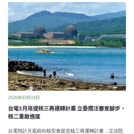
兩個月，一起觀察、提出在地課題的解方。該計畫不僅
累積了30多件作品，更於2023年榮獲日本Good Design
Award（優良設計獎），2024年獲金點設計獎標章，共
同創作者項下也特別標示「台東縣南迴全體居民」，彰
顯地方共創成果。洄洄的實踐被視為將設計力從都市拓
展至鄉村、從產品轉向生活整體的典範。 在台東太麻
里、靠近金針山的山路上，旺季與淡季之間的落差格外
明顯。花季時遊客湧入，山頭熱鬧；花謝後，人潮退
去，留下的是高齡化的聚落、季節性的產業與對未來略
顯遲疑的期待。洄洄的故事，並不是從「做地方創生」
開始，而是從一間民宿的生存問題出發
2026年03月19日
台電3月底提核三再運轉計畫 立委關注審查腳步、
核二重啟進度
台電預計月底前向核安會提交核三再運轉計畫，立法院