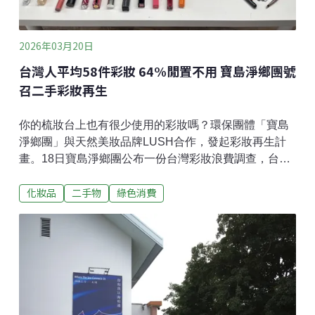
的城市，展現生物多樣
2026年03月20日
台灣人平均58件彩妝 64%閒置不用 寶島淨鄉團號
召二手彩妝再生
你的梳妝台上也有很少使用的彩妝嗎？環保團體「寶島
淨鄉團」與天然美妝品牌LUSH合作，發起彩妝再生計
畫。18日寶島淨鄉團公布一份台灣彩妝浪費調查，台灣
彩妝使用者平均擁有58件產品，但高達64%處於少用或
化妝品
二手物
綠色消費
未使用的閒置狀態。如果有閒置彩妝，寄送到寶島淨鄉
團，或是在3月底之前到LUSH部分專櫃捐贈，就可以讓
彩妝找到下一個適合的主人。全台1000萬化妝人口 彩妝
浪費原因一半是「不適合」日常生活中處處皆可減少浪
費，環保團體「寶島淨鄉團」18日公布《台灣彩妝浪費
大調查》，受訪者以25-44歲、居住於六都的女性為大
宗。調查指出，台灣彩妝使用者平均每人擁有58件彩妝
品，64%的彩妝品處於閒置狀態。以全台1000萬化妝人