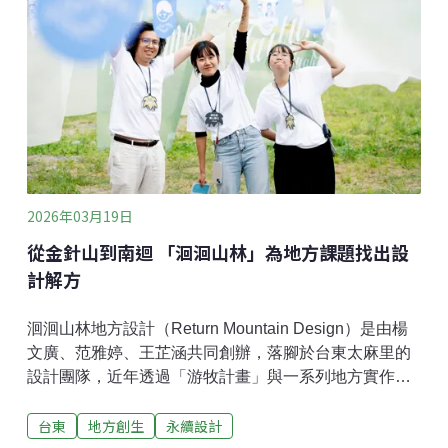
島嶼，看起來像一個封閉的系統，但其實又與外界保持
很多連結。」在他看來，海洋既是邊界，也是交流的通
道，因此展覽希望透過藝術家的創作，討論島嶼與世界
之間既分隔又相連的狀態。海洋作為記憶與神話的起點
在策展理念中，海洋不只是自然環境，更是歷史與文化
想像的載體。研究指出，南島語族在沒有羅盤的情況
下，透過觀測星象與洋流航行於島嶼之間，使海洋成為
重
2026年03月19日
從金針山到南迴 「洄洄山林」為地方課題找出設
計解方
洄洄山林地方設計（Return Mountain Design）是由楊
文廣、范雅婷、王芷涵共同創辦，落腳於台東太麻里的
設計團隊，近年透過「游牧計畫」與一系列地方實作，
讓設計成為深化社區共創與跨域對話的力量。這項計畫
台東
地方創生
永續設計
每年招募外地設計師進駐南迴四鄉鎮，與當地居民共居