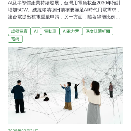
AI及半導體產業持續發展，台灣用電負載至2030年預計
增加5GW。總統賴清德日前稱要滿足AI時代用電需求，
讓台電提出核電重啟申請，另一方面，隨著綠能比例提
高，虛擬電廠（VPP）也受到關注。行政院能源及減碳
虛擬電廠
AI
電動車
AI電力荒
深度低碳新聞
辦公室副執行長林子倫17日於論壇上強調，「藏電於
民」是未來的趨勢。電動車、資料中心都有可能透過虛
電網
擬電廠的機制，從用電者成為能源貢獻者。「藏電於
民」的虛擬電廠 小兵也可立大功全球運算需求持續增
加，台灣在AI及半導體產業帶動下，用電負載至2030年
預估將增加5GW，且未來10年用電增量是過去10年的2
倍以上。傳統集中式電網難回應龐大電力需求下的調度
壓力，虛擬電廠（VPP）可整合分散式能源、儲能、智
慧負載及需量反應等資源，近年被視為新解方。台灣智
慧城市產業聯盟、台北市電腦公會17日舉辦「AI新時
代，虛擬電廠強化城市能源韌性」論壇。國科會副主委
林法正表示，台灣與澳洲西澳的電力系統規模類似，但
台灣輔
2026年03月24日