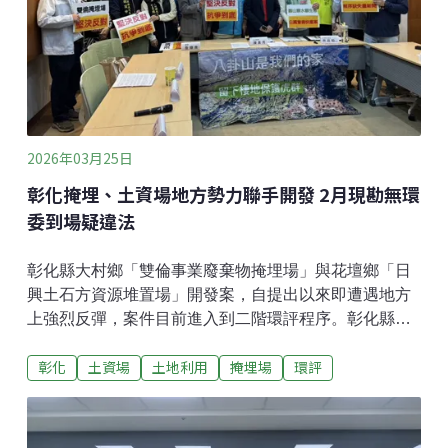
2026年03月25日
彰化掩埋、土資場地方勢力聯手開發 2月現勘無環
委到場疑違法
彰化縣大村鄉「雙倫事業廢棄物掩埋場」與花壇鄉「日
興土石方資源堆置場」開發案，自提出以來即遭遇地方
上強烈反彈，案件目前進入到二階環評程序。彰化縣環
境保護聯盟與立法委員陳素月、前環保署副署長詹順
彰化
土資場
土地利用
掩埋場
環評
貴、多位鄉民代表與自救會代表，今（25）日於台北召
開記者會，指控環評程序有重大瑕疵，堅決反對開發。
環評規定「應會同」環委現勘卻無人到場 居民質疑程序
無效彰化環盟研究員林政翰說明，今（2026）年2月上