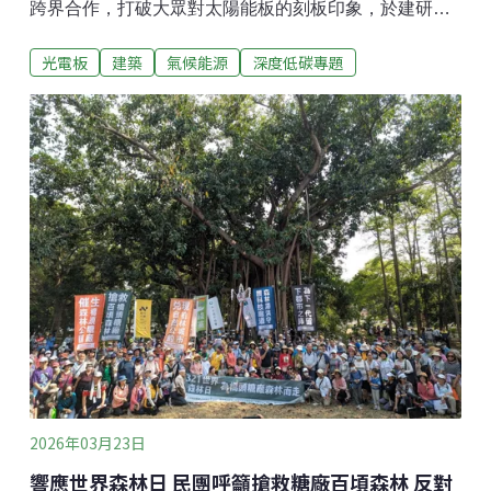
跨界合作，打破大眾對太陽能板的刻板印象，於建研所
智慧化居住空間展示中心外牆導入「彩繪立面太陽光電
光電板
建築
氣候能源
深度低碳專題
板」。展示牆右半部是可撕換式的彩繪圖層，能隨時變
更建築外觀圖樣。睿田能源在2026年淨零城市展現場實
體展示此循環應用技術，期待未來光電板可化身廣告招
牌、外牆美化，甚至是用於競選宣傳車上。2026年淨零
城市展於3月17日至3月20日舉辦。為期四天的展覽展現
能源、產業、生活、社會等面向的轉型成果。其中，睿
田能源公司展示與內政部建研所合作的彩繪立面太陽光
電板，透過創新的外層膜料，使光電板外層能有自訂的
圖案，讓大眾對光電板的造型有了新的想像。本次展示
的外掛彩繪立面太陽光電板，圖案呈現了內政部的智慧
淨零建築成果。光電板實體就在位於台北市的建研所智
慧化居住空間展示中心大樓外牆，其中右半部是可撕換
式的彩繪圖層。睿田能
2026年03月23日
響應世界森林日 民團呼籲搶救糖廠百頃森林 反對