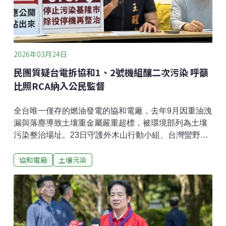
觀眾進入其中，在移動與震動之間，感受自身成為網絡
一部分的經驗。展覽
2026年03月24日
民團質疑台電拆協和1、2號機組釀二次污染 呼籲
比照RCA納入公民監督
全台唯一僅存的燃油發電的協和電廠，去年9月因重油洩
漏與落塵導致土壤重金屬嚴重超標，被環境部列為土壤
污染整治場址。23日守護外木山行動小組、台灣蠻野心
足生態協會及看守台灣協會在立法院召開記者會，質疑
協和電廠
土壤污染
台電企圖以「應變必要措施」之名規避法定整治程序，
推動四接（第四座液化天然氣接收站）工程之實。他們
呼籲公開土污資訊並納入公民監督，接受社會檢視。民
團質疑邊整治、邊開發 台電：拆1、2號機是要移除殘留
污染位於基隆的協和電廠長期因燃燒重油所產生的落塵
與管線漏油，土壤含有重金屬、總石油碳氫化合物