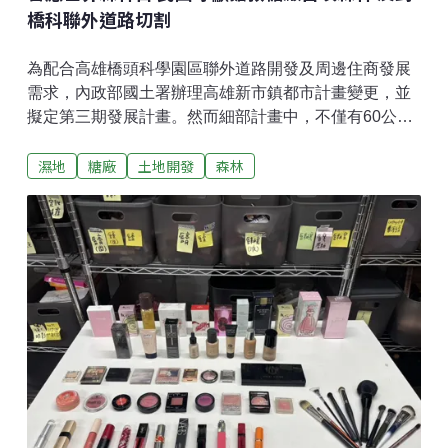
橋科聯外道路切割
為配合高雄橋頭科學園區聯外道路開發及周邊住商發展
需求，內政部國土署辦理高雄新市鎮都市計畫變更，並
擬定第三期發展計畫。然而細部計畫中，不僅有60公尺
寬的聯外道路穿過現有大片橋頭糖廠森林，兩側也規劃
濕地
糖廠
土地開發
森林
為住商建地，一旦開發將使百頃森林消失，引發民間團
體反對抗議。民眾發起搶救橋頭糖廠百頃森林行動，已
有50多個民團、近3000人參與聯署。3月21日世界森林
日號召千人到橋頭糖廠為森林而走，呼籲高雄市政府與
中央守護糖廠森林，保護其文資、觀光、生物多樣性和
淨零防洪等重要價值。民團直指新市鎮三期計畫不合時
宜，應重新審視都市計畫如何邁向永續城市。呼籲高雄
市重視永續城市的實踐森林日活動前夕，民團在市政府
前召開記者會，向市長陳其邁和未來的市長候選人喊
話。高雄市公民監督公僕行動聯盟理事長陳銘彬指出，
高雄市率全國之先通過淨零城市自治條例，推動減碳永
續，去（2025）年也成為亞洲第一個簽署柏林自然公約