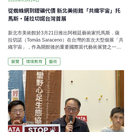
從蜘蛛網到鋰礦代價 新北美術館「共織宇宙」托
馬斯・薩拉切諾台灣首展
新北市美術館於3月21日推出阿根廷藝術家托馬斯．薩
拉切諾（Tomás Saraceno）在台灣的首次大型個展「共
織宇宙」，作為開館後的重要國際當代藝術展覽之一，
不僅展現館方積極接軌全球藝術議題的企圖，也回應藝
展覽
環境教育
藝術
術如何介入環境與社會變遷的當代命題。展覽以「網
絡」為核心，從蜘蛛絲的微觀結構延伸至宇宙尺度的連
結關係，透過沉浸式裝置、聲音作品與社群參與計畫，
引導觀眾重新感知人類與空氣、蜘蛛、雲層、孢子與宇
宙之間的關係，進而反思自身在世界中的位置。藝術家
現居柏林，長期關注生態與科技議題，並與科學家合
作，將蜘蛛網、空氣流動與宇宙結構轉化為可被身體感
知的藝術經驗。從微觀蜘蛛絲到宇宙尺度 我們如何被連
結本展呈現多件代表作品，包括由多種蜘蛛共同編織的
〈關注之網〉，以及將蜘蛛網轉化為宇宙圖像的〈如何
將宇宙陷入蛛網？〉。大型裝置〈算法．韻律〉則開放