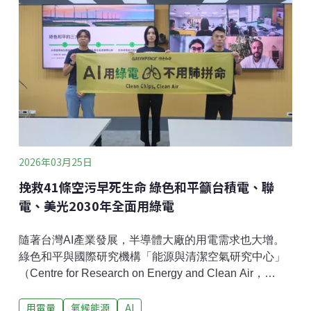
旬，雙倫與日興兩案先後辦理現場勘查與公聽會，但當
天都沒有環評委員出席。根據《環評法》第12條明文規
定，主管機關應會同環評委員現勘，程序有明確違法，
呼籲環境部認定現勘無效，重啟相關程序。前環保署副
署長詹順貴分析，法條用字寫「應會同」環評委員，代
表這是義務，不該有缺席的情況，這是很明顯的程序瑕
疵。這兩個開發案被認定有重大環境影響才進入二階環
評，環委如果沒去現勘、對周邊環境一無所知，如何審
二階環評案件？他表示，環
2026年03月25日
挽救41條空污早死生命 綠色和平籲台積電、聯
電、美光2030年全面用綠電
隨著台灣AI產業發展，半導體大廠的用電需求也大增。
綠色和平與國際研究機構「能源與清潔空氣研究中心」
（Centre for Research on Energy and Clean Air，
CREA）發布研究報告，指出台灣AI產業用電需求持續
用電量
氣候能源
AI
攀升，且電網仍高度依賴化石燃料，衍生的空污排放危