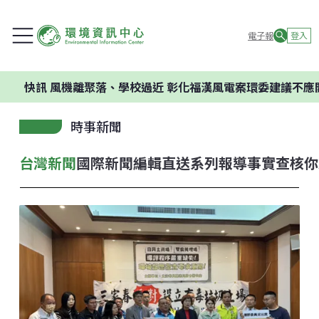
電子報
登入
風機離聚落、學校過近 彰化福漢風電案環委建議不應開發
時事新聞
台灣新聞
國際新聞
編輯直送
系列報導
事實查核
你