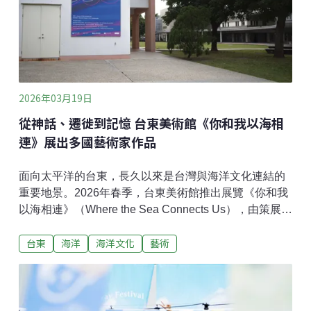
口計算，閒置彩妝總量達1.7億件、潛在價值高達680億
元。寶島淨鄉團創辦人林藝表示，「680億可以蓋1.6座
大巨蛋，或讓全台小學生吃5年免費的營養午餐，非常嚇
人。」
2026年03月19日
從神話、遷徙到記憶 台東美術館《你和我以海相
連》展出多國藝術家作品
面向太平洋的台東，長久以來是台灣與海洋文化連結的
重要地景。2026年春季，台東美術館推出展覽《你和我
以海相連》（Where the Sea Connects Us），由策展人
吳尚霖與韓國策展人金來玄共同策畫，邀集來自台灣、
台東
海洋
海洋文化
藝術
韓國、菲律賓與泰國11組、共12位藝術家參展，透過繪
畫、纖維裝置、錄像與參與式創作等多樣媒材，從情
感、歷史與生態等不同面向，重新思考海洋在人類文化
與島嶼經驗中的意義。策展人吳尚霖指出，展覽的構想
其實是從「島嶼」的概念出發。「台灣在地理上是一座