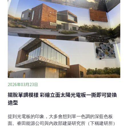
日出席活動接受媒體聯訪時表示，在在野黨修法通過
《核管法》之後，行政院回應民意的要求，讓台灣電力
公司跟經濟部提出對核二廠、核三廠重啟的申請。他強
調，未來還要看核安會的審查，但相關評估與後續討
論，都必須建立在「核安無虞、核廢有解、社會有共
識」三項前提下，核電廠的重啟才會順利進行。賴清德
表示，台灣已經進入新的情勢：第一，台灣的經濟有顯
著發展，以及人工智慧時代建置算力中心所需要的電
力，「都超過原來的預估」；第二、
2026年03月23日
擺脫單調模樣 彩繪立面太陽光電板一撕即可變換
造型
提到光電板的印象，大多會想到單一色調的深藍色板
面。睿田能源公司與內政部建築研究所（下稱建研所）