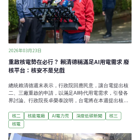
（TPH），污染值超標。台電提出「應變必要措施計
畫」，不過民團認為台電是以「偷吃步」的應變計畫實
際趕工開發，邊營運邊拆建物，會讓工安事故及二度污
染的風險提高。
2026年03月23日
重啟核電勢在必行？ 賴清德稱滿足AI用電需求 廢
核平台：核安不是兒戲
總統賴清德週末表示，行政院回應民意，讓台電提出核
二、三廠重啟的申請，以滿足AI時代用電需求，引發各
界討論。行政院長卓榮泰說明，台電將在本週提出核三
重啟計畫書，後續交由核安會審查。全國廢核行動平台
核二
核能電廠
AI電力荒
深度低碳新聞
核三
則呼籲，核廢、核安、社會共識目前皆無解，核安不是
兒戲，不應政治喊話、跳過社會溝通，堅決反對核電重
核電
啟。因應AI用電與能源韌性 賴清德拋核二、三重啟台灣
進入「非核家園」不到一年，又將重啟核電？賴清德21