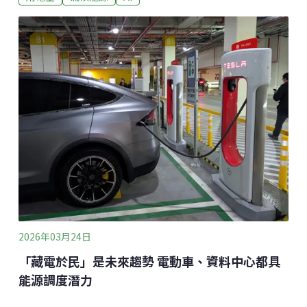
害人體，到2030年預估將造成高達156億元的經濟損
失。綠色和平呼籲，台積電、聯電與美光等電子廠承諾
2030年前達成100%再生能源使用，讓護國神山成為
「救命神山」。AI產業用化石燃料發電 空污已成人權議
題綠色和平24日發布《呼吸告急：台灣電子業用電對健
康與經濟衝擊》報告，報告指出，台灣自AI開始商業化
的2022年到2025年間，產業用電量已經成長12%。綠色
和平氣候與能源專案主任張皪心引用加州大學與加州理
工學院的研究指出，2019至2023年間，資料中心使用化
石燃料發電引發的空氣污染，已導致美國1434例
2026年03月24日
「藏電於民」是未來趨勢 電動車、資料中心都具
能源調度潛力