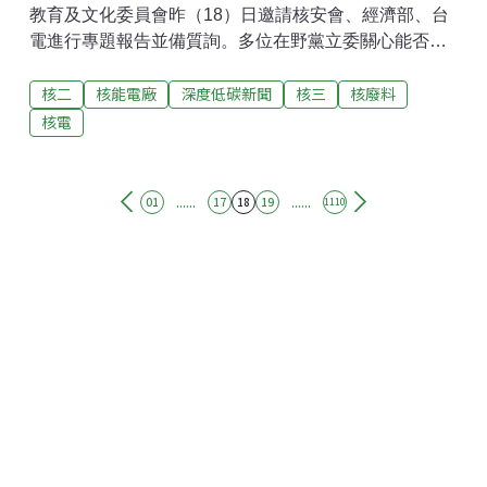
教育及文化委員會昨（18）日邀請核安會、經濟部、台
電進行專題報告並備質詢。多位在野黨立委關心能否加
快審查腳步，核安會主委陳明真表示，審查時間多久目
核二
核能電廠
深度低碳新聞
核三
核廢料
前無法確定，「報告如果越詳盡，我們審查時間會越
短。」但在面對國民黨立委羅智強質詢時，他鬆口表
核電
示，2028年重啟核三有可能性。核三再運轉審查程序為
何 立委要求向民眾說清楚經濟部去（2025）年11月底核
定各核電廠的現況報告，評估核二、三廠有再運轉條
......
......
01
17
18
19
1110
件，其中相對具可行性的是核三廠。台電表示，相關文
件已完備，預計於本月底向核安會提報再運轉計畫。民
進黨立委陳培瑜指出，近期外界常誤以為台電只要「把
功課寫完交出去」，核安會就能迅速完成審查並重啟核
三廠，要求政府應向民眾釐清審查程序。核安管制組組
長高斌說明，核安會收到台電的再運轉計畫、自主安全
檢查報告後，會先執行程序審查，確認報告內容完整、
符合法規要求，然後召開專