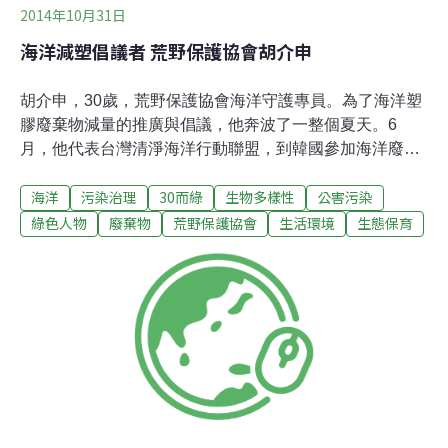
2014年10月31日
海洋減塑倡議者 荒野保護協會胡介申
胡介申，30歲，荒野保護協會海洋守護專員。為了海洋塑
膠廢棄物減量的推廣與倡議，他奔波了一整個夏天。6
月，他代表台灣清淨海洋行動聯盟，到韓國參加海洋廢棄
物與微小塑膠的非營利組織與學術工作坊；回國後，緊接
海洋
污染治理
30而綠
生物多樣性
公害污染
著到墾丁執行2014海洋減塑青年行動；8月底，赴美國出
席親人婚禮的途中，介申順便與美國關注海洋塑膠廢棄物
綠色人物
廢棄物
荒野保護協會
生活環境
生態保育
議題的組織「5-Gyres」（五大環流），約在機場「面交」
對方設計的海廢教材包。胡介申興沖沖地說：「我用台灣
海邊的垃圾換到這個定價200美元的教材包！」環保意識
得於父母自從2011年擔任荒野保護協會的海洋專員，介申
將關注焦點慢慢轉向海洋廢棄物。但介申的環境參與之
路，其實是從家中開始啟蒙。介申的父親，是榮工處專門
負責處理廢棄物的工程師：「好幾個科學園區的汙水廠和
焚化爐都是他設計的，工作中接觸的都是最毒的東西。」
小時候他來到父親工作的地方，父親也會為他解說那些事