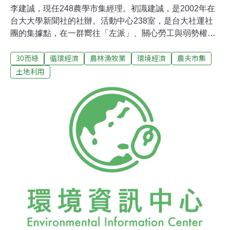
李建誠，現任248農學市集經理。初識建誠，是2002年在
台大大學新聞社的社辦。活動中心238室，是台大社運社
團的集據點，在一群嚮往「左派」、關心勞工與弱勢權益
的社運青年中，李建誠的臉上，除了桀傲不馴，更多了一
30而綠
循環經濟
農林漁牧業
環境經濟
農夫市集
份溫厚真誠的氣息。2005年時，大四的他為了聲援農民與
勞工，前往香港抗議WTO，成為唯一被起訴的台灣人士，
土地利用
遭香港警方拘留多日；也曾經加入青年樂生聯盟，長期聲
援樂生療養院的保存運動，走上抗爭火線。但畢業、退伍
後的6年多來，他卻走入田野，曾親自當農夫種田，並加
入248農學市集，投身友善農業的產銷工作。價值衝擊的
憤青階段建誠從高中起，就對社會議題感興趣，藉由課外
讀物了解台灣解嚴前後歷程，上大學後，在社團生活中，
廣泛地參與各種社會議題及抗爭活動，同時下鄉訪調，了
解基層生活的模樣。2005年，建誠修習學校的「影像社會
學」課程，班上同學拍攝以樂生療養院為題材的影片，建
誠知道了樂生療養院這塊地方的故