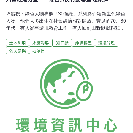
※編按：綠色人物專欄「30而綠」系列將介紹新生代綠色
人物。他們大多出生在社會經濟相對開放、豐足的70、80
年代，有人從事環境教育工作，有人回到田野默默耕耘，
也有人成為台灣環境組織中堅分子。讓我們一起來看看，
土地利用
永續發展
30而綠
能源轉型
環境倫理
是什麼樣的生命歷程，促使他們在離開學生身分後，選擇
走在環境運動的路上？背後又是什麼力量支持他們堅持走
公民參與
地球日
下去？配合今年地球日主題，本月「30而綠」帶您認識著
力於能源議題的綠色人物──綠色公民行動聯盟 趙家緯。
四月初的夜晚，台北的立法院外沸沸揚揚，為了兩岸服貿
協定爭議，青年學子與社會人士包圍立院已超過兩週。我
和綠色公民行動聯盟常務理事趙家緯約在鄰近的咖啡館，
分享他的環境公共參與之路。 與環工領域的生命初遇1981
年次的家緯，臉上有著乾淨的書卷氣息，母親是小學老
師、父親是職業軍人。1990年代，台灣社會面臨強烈的改
革聲浪，國民黨以增額立委為主的少壯派與當權派發生鬥
爭，隨後成立新黨，並結合當時的