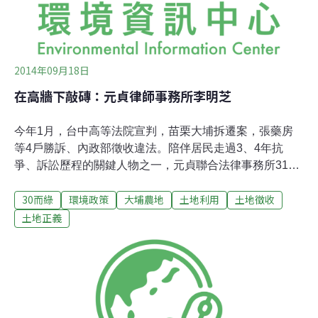
業廢棄物的處理流程。至於介申的媽
2014年09月18日
在高牆下敲磚：元貞律師事務所李明芝
今年1月，台中高等法院宣判，苗栗大埔拆遷案，張藥房
等4戶勝訴、內政部徵收違法。陪伴居民走過3、4年抗
爭、訴訟歷程的關鍵人物之一，元貞聯合法律事務所31歲
的李明芝律師。大埔案是明芝畢業後承辦的第一個案件。
30而綠
環境政策
大埔農地
土地利用
土地徵收
跨出法律系 探求人的溫度說話有點快、眼神鮮活的明芝
說：「我是標準的『天龍國』小孩，完全沒想過會參與這
土地正義
樣的事件！」18歲時，明芝考上台大政治系，並在大二開
始雙修法律系。大三時，她和男友一起走進民間司法改革
基金會當志工，透過讀書會與電影欣賞，認識人權議題。
明芝開始發現法律訓練的不足：「實用歸實用，但就是工
具、只告訴你遇到糾紛怎麼處理，但法條背後，蘊藏的社