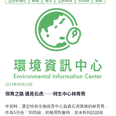
生物多樣性
鯨豚
海洋
生態保育
30而綠
賞鯨
跑到七星潭淨灘。威任對海的感情，內化在日常生活的實
踐中，朋友們都知道，只要黑潮辦公室出現海邊常見的垃
圾—一次性塑膠容器，擇善固執的賴主任，會要求購買者
寫一張「悔過書」。2009年七月，報名黑潮海洋解說營的
緣故，我在面談時認識威任，眼神樸質而溫和，如同後來
我認識的許多黑友們。當時威任剛從解說志工轉任專職，
和黑潮結緣已超過十年。1999年，大學畢業的賴威任原先
在母校文化大學系辦工作，因為在台北誠品聽了一場黑潮
創辦人廖鴻基老師的演講而受到觸動，因緣際會下，到東
華觀光暨休閒遊憩研究所擔任研究助理，在研究室老闆的
鼓勵下，旁聽許多觀光所開設的生態相關課程，打開了生
態之眼。十幾年來，威任與黑潮的緣分沒
2014年05月22日
保育之路 遇見石虎──特生中心林育秀
年初時，選定特有生物保育中心負責石虎業務的林育秀，
作為5月份「30而綠」的報導對象時，並未料到訪談前