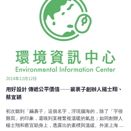
欄，認識了幾位新朋友，也重新認識了幾位老朋友。一年
下來，接近、認識、觀察這些受訪者，成為一場有趣的
「讀人」之旅。勇敢，是這些人的共同特質。地球公民的
翊齊，在原先的壽險業中，有穩定的客戶、穩定的收入，
卻因為幫蘇花高等環境議題寫歌，一個轉身，放棄安逸；
為大埔案打訴訟的明芝，在大好前程的法律系中，卻選擇
非重視環境、人權的元貞律師事務所不進；走進災區、偏
鄉的憲宇，誠實面對自己在公務體系中的不適，放下人人
稱羨的鐵飯碗；而繭裹子的兩位創辦者，從高薪的工作離
2014年12月12日
用好設計 傳遞公平價值──繭裹子創辦人楊士翔、
蔡宜穎
初次聽到「繭裹子」這個名字，浮現腦海的，除了「字很
難寫」的印象，還嗅到某種繁複溫暖的氣息；如同創辦人
楊士翔和蔡宜穎身上，透露出的素樸與溫緩。外派上海 看