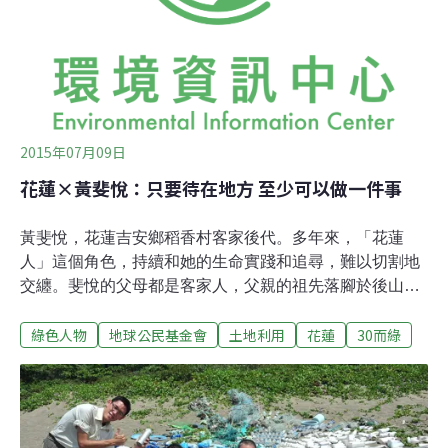
局為了便於管理，陸續將山區的原住民遷至平地。金岳部
落也在這樣的脈絡下，從大南澳山區的舊部落流興
（Ryohen），遷徙到現在地點。舊部落有個日據時代以來
家喻戶曉的原住民故事。昭和十二年（1
2015年07月09日
花蓮×黃斐悅：只要待在地方 至少可以做一件事
黃斐悅，花蓮吉安鄉稻香村客家後代。多年來，「花蓮
人」這個角色，持續和她的生命實踐和追尋，難以切割地
交纏。斐悅的父母都是客家人，父親的祖先落腳於後山吉
安，母親則是新竹北埔姜家後代。80年代後出生的斐悅，
綠色人物
地球公民基金會
土地利用
花蓮
30而綠
跟著移居城市的父母，在台北市長大，幼時的記憶，卻有
許多是關於花蓮山海的。斐悅的祖父出生於日據時代，接
受日本式教育。戰後，在吉安稻香村的火車站旁經營貨運
代辦行。「小時候，阿公常開著車，帶著我們堂兄弟姊妹
到處拍照、到處玩。」祖父帶著蘿蔔頭遊山玩水。從山上