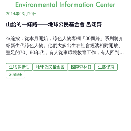
2014年03月20日
山給的一條路──地球公民基金會 呂翊齊
※編按：從本月開始，綠色人物專欄「30而綠」系列將介
紹新生代綠色人物。他們大多出生在社會經濟相對開放、
豐足的70、80年代，有人從事環境教育工作，有人回到田
野默默耕耘，也有人成為台灣環境組織中堅分子。讓我們
生物多樣性
地球公民基金會
國際森林日
生態保育
一起來看看，是什麼樣的生命歷程，促使他們在離開學生
身分後，選擇走在環境運動的路上？背後又是什麼力量支
30而綠
持他們堅持走下去？配合國際森林日，本月「30而綠」帶
您認識守護山林的綠色人物──地球公民基金會研究員呂翊
齊。認識呂翊齊，是在2008年3月，「全國青年環境論
壇」的場外，他捧著吉他彈唱著反蘇花高歌曲〈Goodbye
Freeway>，看起來帥氣，卻也有點浮躁。2014年3月，我
和翊齊相約在地球公民基金會辦公室，翊齊在此擔任研究
員已超過3年，主責山林水土議題。爬山 領略森林脈動翊
齊與山的緣分，承襲自父母、萌芽於大學時代。父母在年