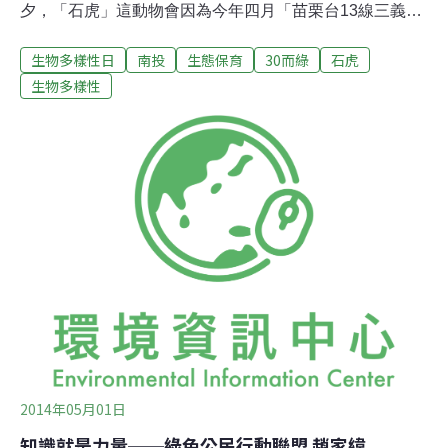
夕，「石虎」這動物會因為今年四月「苗栗台13線三義外
環道新闢工程案」環境差異分析一案，受到極大的關注。
生物多樣性日
南投
生態保育
30而綠
石虎
林育秀從2010年起與石虎結緣，這些年來，她除了工作上
的投入，也運用公餘的時間心力，致力於石虎的保育工
生物多樣性
作，一路上，她也經歷了不少的摸索與轉折。在土地裡打
滾的童年林育秀出生在大甲溪畔、台中東勢的石城鄉間，
從家門口望出去，就看得見波光粼粼的大甲溪，爺爺是農
夫，爸爸是建築工人。爺爺上山照顧橘子園的時候，常常
把她帶在身旁，任她在橘子園裡自由玩耍。「我就會想像
自己是一個樹人，躺在樹枝的分叉上。」
2014年05月01日
知識就是力量──綠色公民行動聯盟 趙家緯