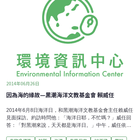
實而上進地成為基層公教人員，帶給下一代的憲宇衣食無
缺、豐足有餘的成長與教育環境。「很長一段時間，我都
沒有意識到，父母其實是比較寵我的。」憲宇在家中排行
老二，也是唯一的男孩，成績優異，行為驕縱。姊姊、妹
妹都曾經受到他的捉弄：「小時有次我妹惹我生氣。我就
跑去她書桌旁，把她的抽屜一張張拉出來，然後把裡頭她
所有心愛的卡片、貼紙、筆記本、洋娃娃什麼的，全都倒
在她桌上，再去拿一罐墨汁來，淋在上面。」「欺上瞞
2014年06月26日
因為海的緣故—黑潮海洋文教基金會 賴威任
2014年6月8日海洋日，和黑潮海洋文教基金會主任賴威任
見面採訪。約訪時問他：「海洋日耶，不忙嗎？」威任回
答：「對黑潮來說，天天都是海洋日。」中午，威任依約
前來，臉頰和雙臂有剛曬完的紅通。原來，他一大早獨自