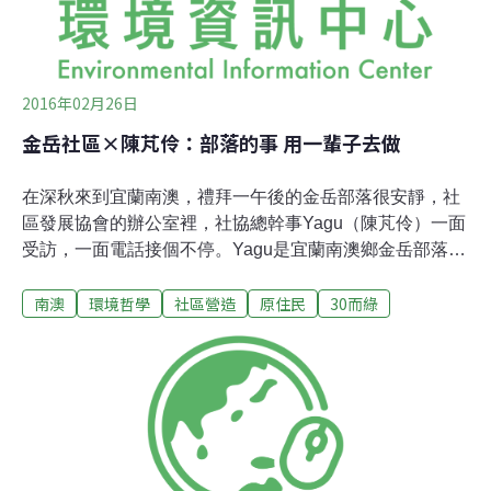
2016年02月26日
金岳社區×陳芃伶：部落的事 用一輩子去做
在深秋來到宜蘭南澳，禮拜一午後的金岳部落很安靜，社
區發展協會的辦公室裡，社協總幹事Yagu（陳芃伶）一面
受訪，一面電話接個不停。Yagu是宜蘭南澳鄉金岳部落的
孩子，身為泰雅族的她，隨著求學一路離鄉。她在台北出
南澳
環境哲學
社區營造
原住民
30而綠
生、羅東長大，只在年節、週末時回到金岳度假、探望爺
爺奶奶：「小時候我跟兄弟姊妹自已從家裡走到海邊去
玩，中間經過一條溪非常漂亮，沙子全都是金色的，溪裡
面有好多蝌蚪，感覺好像在一個夢境裡，所以常常去那條
溪玩，但現在已經不見了。」Yagu有一個愛織布的奶奶，
回老家的時候，Yagu都在一旁幫奶奶理線、奶奶也不時的
教她怎麼織布，最開心的事就是陪著奶奶織布，至今這畫
面一直在她的腦海裡。啟程返鄉日治時期及國民政府，當