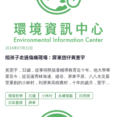
會運作、權力痕跡，卻少被討論。」基於這股不適感，明
芝跑去修社會系的課，因此得到不少思考上的啟發。一路
摸索的過程中，李明芝發覺自己喜歡與「人」有關的議
題：「那時候很多掙扎，不確定自己想當律師。我甚至想
過要當社工，跑去修社工系的課！」當時的她仍努力考
2014年07月31日
陪孩子走過傷痛現場：屏東囝仔黃憲宇
黃憲宇，32歲，從事弱勢孩童輔導教育近十年。他大學畢
業至今，從花蓮秀林海邊、縱谷、屏東平原、八八水災最
受重創的小林村，到屏東高樹農村，十年的歲月，憲宇的
實踐始終沒有離開弱勢關懷及輔導領域。而與其說「關
環境哲學
花蓮
小林村
永續發展
30而綠
懷」和「輔導」，我猜，他覺得更適切的詞彙，應該會是
「陪伴」。陪伴曾受苦的孩子，在觸動與理解中，學習珍
災區重建
屏東
惜自己。童年 埋下利他種子憲宇出生在屏東的農村，童年
在泥巴堆裡快樂地打滾，父母親經過窮苦的農村生活，殷