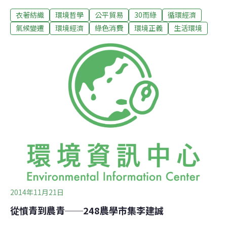
見新契機士翔和宜穎，都畢業於建築相關科系，原本在台
衣著紡織
環境哲學
公平貿易
30而綠
循環經濟
灣的事務所上班的兩人，在2006年被外派到長江河口的城
市江陰，繼而投入名建築師Ben Wood在上海的事務所。
氣候變遷
環境經濟
綠色消費
環境正義
生活環境
BenWood對環保理念相當重視，辦公室不開冷氣、鼓勵員
工走樓梯，事務所承接的大多是運用舊建材的老屋活化
案，士翔說：「在那之前，我們沒有接觸過任何關於環保
的訊息。即使學校教的綠建築，也是透過設備或運算、更
多的高科技去處理，而不是用傳統的建材解決耗能的問
題。」這樣的工作經驗，給兩人注入一股源頭活水。外商
不時興加班，辦公室6點之後就唱空城。「以前每天上班
超過10小時，現在一到下班時間，非回家不可。」這樣的
生活空隙。讓兩人的「手創魂」得以萌芽。當時，公司裡
另一個年輕實習生，很想開一家自己的
2014年11月21日
從憤青到農青──248農學市集李建誠