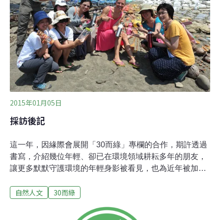
到海邊，北邊的清水斷崖到南邊的磯崎、水璉，都有斐悅
與手足們的童年記憶。直到國三為止，她的寒暑假，幾乎
都在花蓮度過。斐悅與土地的另一個連結，來自父母。愛
好戶外運動的父親，常帶著妻小，回花蓮海邊玩滑翔翼，
斐悅小學五年級時，父親黃雍熙和母親廖惠慶，加入荒野
保護協會，成為創始會員。「印象中家裡的客廳總是很多
人。」包括徐仁修老師等人，都是家裡的座上客，對鄉土
2015年01月05日
採訪後記
這一年，因緣際會展開「30而綠」專欄的合作，期許透過
書寫，介紹幾位年輕、卻已在環境領域耕耘多年的朋友，
讓更多默默守護環境的年輕身影被看見，也為近年被加諸
「草莓族」標籤的六、七年級平反。對個人而言，則是回
自然人文
30而綠
應多年來，對諸多角色的觀察與思索—從議題倡議、社區
陪伴、學術研究、推廣教育到微型產業—這些角色在在需
要不同的人格特質，加以突顯。由於撰寫「30而綠」專