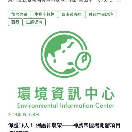
殖民時代開始，西方的植物學家們就踏遍中國、印度和
氣候變遷
生物多樣性
青康藏高原
透視中國環境
緬甸等國的山區，搜尋珍稀的植物和花卉。他們採集的
一些跨喜馬拉雅樣本如今已經成為歐美各地植物園的收
西藏
生態保育
藏。然而，如今少數科學家來到亞洲山地則是為了一個
新的目的：探查氣候變化和其他因素對高山草甸生態系
統的影響。他們的新興研究表明，高山灌木正在佔領草
甸的地盤，高山植物為了尋找溫度更低的新棲息地，正
在向海拔更高的山腰行進。「隨著這些草甸的消失，物
種也在消亡，」喬迪·布朗德說。她是美國達特茅斯學院
的教授，研究中國西南部的高山生態動力學。布朗特和
其他科學家去年報告說，在他們位於雲南省西北部的一
個研究點，從1990年到2009年至少有39%的高山草甸已
經變成了灌木。他們的研究結果發表在《生物多樣性保
護》雜誌 ​​上，其
2014年05月28日
保護野人！ 保護神農架──神農架機場開發項目