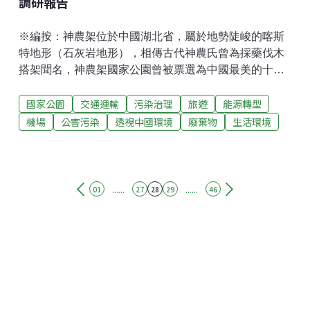
調研報告
※編按：神農架位於中國湖北省，屬於地勢陡峻的喀斯
特地形（石灰岩地形），相傳古代神農氏曾為採藥伐木
搭架聞名，神農架國家公園曾被票選為中國最美的十大
森林公園，區域內觀光資源豐富。為了促進觀光發展，
國家公園
交通運輸
污染治理
旅遊
能源轉型
當局建設「中國最美生態機場」──神農架機場，削平5
座山峰、填埋數百溶洞，嚴重衝擊當地自然生態。儘管
機場
公害污染
透視中國環境
廢棄物
生活環境
曾引起廣大的輿論撻伐，神農架機場已完工並於2014年
5月8日正式啟用。2013年6月初網路上一則報導提示神
農架機場即將於2013年底10月完工通車，為整平地表，
2年的工程期間以炸藥對山體進行大規模破壞，其中包括
......
......
01
27
28
29
46
了許多喀斯特地形的溶蝕區域。這一則描述神農架機場
工程艱辛浩大的新聞引發網路上巨量的留言批評。隨即
有大量的評論與跟進報導，支持興建機場與反對興建機
場的兩派在網路論壇與微博上隔空交火，言論並指向神
農架的領導當局。隨著雙方的爭議延續多日，媒體報導
向環保部索取環評報告遭拒絕，官方拒絕公佈環評報
告，並表示待機