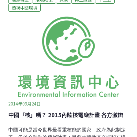
尤其是中東、北非、中國東海、南海的局勢存在變數，
透視中國環境
與俄羅斯、中亞各國的戰略合作夥伴關係和對中國能源
發展的支撐也有待全面推進。另一因素是能源環境的安
全，即當前能源體系造成的嚴重污染和溫室氣體排放。
這兩大因素，加上中國較好的再生能源產業基礎，有可
能促進中國中長期再生能源的革命性發展。能源發展的
「十三五」總體規劃，預期中國繼續提出能源強度和能
源消費總量控制的「雙控」目標，制定中國到2020年前
的能源發展路線圖。在能源發展的總體規劃方面，尤其
會注意一些新的要素的影響，比如中國經濟升級、新型
城鎮化建設、治理空氣污染與應對全球氣候變化的挑
戰、水資源限制
2014年09月24日
中國「核」嗎？ 2015內陸核電廠計畫 各方激辯
中國可能是當今世界最看重核能的國家。政府為此制定