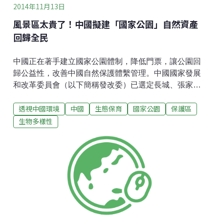
2014年11月13日
風景區太貴了！中國擬建「國家公園」自然資產
回歸全民
中國正在著手建立國家公園體制，降低門票，讓公園回
歸公益性，改善中國自然保護體繫管理。中國國家發展
和改革委員會（以下簡稱發改委）已選定長城、張家
界、九寨溝等7個最具盛名的景點作為首批國家公園試點
透視中國環境
中國
生態保育
國家公園
保護區
單位。公園漲價風遭指責 剛剛過去的十一國慶節長假，
過高的景區門票讓中國遊客發出了「玩不起」的感慨。
生物多樣性
發改委2007年規定旅遊景區門票價格調整頻次不得低於
3年。然而由於景區奉行「只能漲不能跌」原則，「三年
不漲」演化成「三年必漲」。據新華網報導，國慶節期
間雲南麗江玉龍雪山門票由105元人民幣漲到130元人民
幣，廣東丹霞山門票由160元人民幣漲到200元人民幣，
5A級景區平均票價已超過百元人民幣。美國國家公園及
其他各類公園的低價格讓中國遊客羨慕。美國大使館官
方微博介紹了美國也是世界上第一個國家公園黃石國家