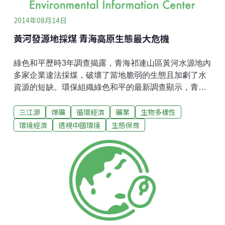
2014年08月14日
黃河發源地採煤 青海高原生態最大危機
綠色和平歷時3年調查揭露，青海祁連山區黃河水源地內
多家企業違法採煤，破壞了當地脆弱的生態且加劇了水
資源的短缺。環保組織綠色和平的最新調查顯示，青海
木里煤田礦區內多家企業在黃河水源保護區內違法露天
三江源
煤礦
循環經濟
礦業
生物多樣性
採煤，開採區域面積相當於倫敦金融城面積的14倍。綠
色和平氣候與能源項目主任李碩表示，「在母親河的發
環境經濟
透視中國環境
生態保育
源地進行違法煤礦開發，對全國的供水安全是巨大的威
脅，令人震驚。中國對煤炭需求的日益增長，不僅加劇
了全國各大城市的空氣污染，也威脅著整個地區的用水
安全，加劇水資源短缺和荒漠化現象。各政府部門都對
治理霧霾顯示出了強烈的決心，現在他們需要對水資源
保護也給予同樣的決心。」