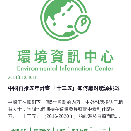
股說明書中直言，中國漁船已多年違反國際漁業捕撈公
約，在太平洋和大西洋海域超額捕撈被列為「脆弱」等
級的大目鮪。但是，無論國際公約還是中國政府都未對
具體企業或捕撈船設定捕撈限額，這意味著中國漁船無
需為超額捕撈負責。
2014年10月01日
中國再推五年計畫 「十三五」如何應對能源挑戰
中國正在籌劃下一個5年規劃的內容，中外對話採訪了相
關人士，詢問他們期待在這個發展藍圖中看到什麼內
容。「十三五」 （2016-2020年）的能源發展將面臨兩
大因素的制約。確保能源自給 降低汙染一是能源資源的
能源轉型
環境政策
減碳
再生能源
十三五
安全，目前中國的油氣對外依存度不斷提​​升，國際形勢