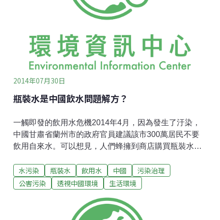
大。主管環境品質的環保部原則上主張對汙染耕地進行
修復治理，當然前提是先對耕地實施保護，防止新的汙
染發生。而直接主管耕地的農業部近年對耕地治理甚少
發聲。面對記者的詢問，農業部方面以書面回函稱，未
來將對汙染耕地進行分類管理，採取農藝措施、調整種
植結構和劃定農產品禁止生
2014年07月30日
瓶裝水是中國飲水問題解方？
一觸即發的飲用水危機2014年4月，因為發生了汙染，
中國甘肅省蘭州市的政府官員建議該市300萬居民不要
飲用自來水。可以想見，人們蜂擁到商店購買瓶裝水的
景象。外表看起來純淨、健康的瓶裝水，在面臨汙染和
水污染
瓶裝水
飲用水
中國
污染治理
缺水時，成為人們可獲得的安全又充足的替代水源。同
樣可以想見，沒有幾個人會對他們購買的瓶裝水的安全
公害污染
透視中國環境
生活環境
性產生質疑。然而正如筆者近日與人共同撰寫的一篇文
章所指出的，瓶裝水產業存在很多可以引發公共衛生恐
慌的因素，其影響堪比三聚氰胺奶粉醜聞。