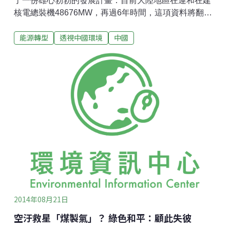
了一份雄心勃勃的發展計畫：目前大陸地區在運和在建
核電總裝機48676MW，再過6年時間，這項資料將翻
番，達到88000MW，屆時中國將成為僅次於美國的全球
能源轉型
透視中國環境
中國
第二大核電國家。不過現在看來，該計畫如要順利推
行，並不是一件容易的事情。福島核事故之後，中國境
內的反核事件層出不窮，特別是內陸核電，由於地震等
潛在風險及遠離冷卻水源等原因，內陸核電被認為不如
沿海核電安全。在中國，內陸核電已經和「PX」、「垃
圾焚燒」一樣成為了觸動神經的敏感詞。民眾不相信，
一個連牛奶和食品都會出問題的國家，怎麼能夠保證核
電站的安全？如果未來部分核電專案因民眾反對而無法
按計劃進行，這份雄心勃勃的核電發展計畫可能要落
空。再者，中國想要完成88000兆瓦的核電裝機計畫，
必須向內陸發展尋求空間。中國政府有計劃在2015年之
後啟動內陸核電專案，可以想像屆時正反雙方必將有一
場激烈的較量。事
2014年08月21日
空汙救星「煤製氣」？ 綠色和平：顧此失彼