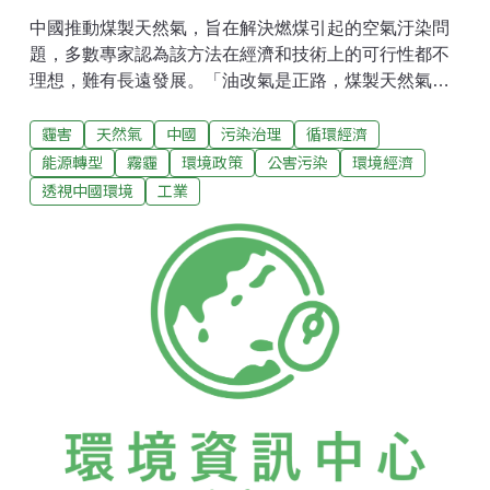
中國推動煤製天然氣，旨在解決燃煤引起的空氣汙染問
題，多數專家認為該方法在經濟和技術上的可行性都不
理想，難有長遠發展。「油改氣是正路，煤製天然氣是
邪路。」在綠色和平關於煤製天然氣的討論會上，中德
霾害
天然氣
中國
污染治理
循環經濟
再生能源合作中心執行主任陶光遠這樣下結論。他是
說，在解決東部持續無解的霧霾問題上，汽車燃油改燃
能源轉型
霧霾
環境政策
公害污染
環境經濟
氣可行，但是將燃煤製成氣體再供氣，並不划算。這幾
透視中國環境
工業
乎是與會專家統一的看法。煤製天然氣不是一項新技
術。早在上世紀80、90年代，它就作為家庭供能開始在
中國許多城市中廣泛使用，到20世紀逐步被更乾淨的天
然氣取代。作為高耗能、高汙染和高耗水的產業，它也
一度被限制發展。在近年東部霧霾問題的持續刺激下，
2013年9月，國務院頒布了史上最嚴的《大氣汙染防治
行動計劃》 ，並在其中要求推進煤製天然氣產業的科學
有序發展。而生產的煤製天然氣將用於替代供熱供能的
燃煤，也可能用作車用燃氣。