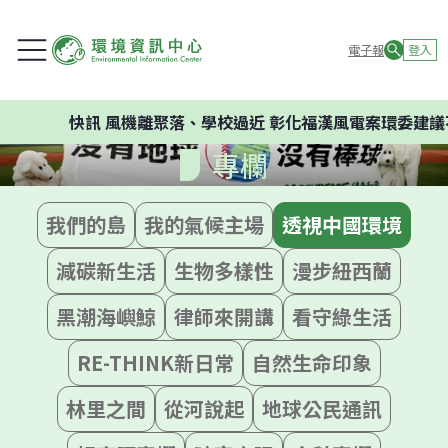
電子報
登入
快訊
風機離聚落、學校過近 彰化福漢風電案環委建議不應
專欄
我們的島
我的氣候主場
透視中國環境
減碳新生活
生物多樣性
漫步紐西蘭
黑潮海嶼鯨
律師來開講
看守綠生活
RE-THINK新日常
自然生命印象
林里之間
從河說起
地球公民通訊