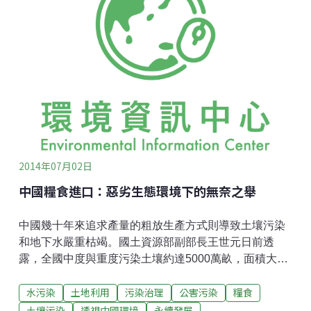
2014年07月02日
中國糧食進口：惡劣生態環境下的無奈之舉
中國幾十年來追求產量的粗放生產方式則導致土壤污染
和地下水嚴重枯竭。國土資源部副部長王世元日前透
露，全國中度與重度污染土壤約達5000萬畝，面積大概
有比利時全國那麼大。這些土壤大多不宜耕種，且大多
水污染
土地利用
污染治理
公害污染
糧食
在經濟發達地區和魚米之鄉。
土壤污染
透視中國環境
永續發展