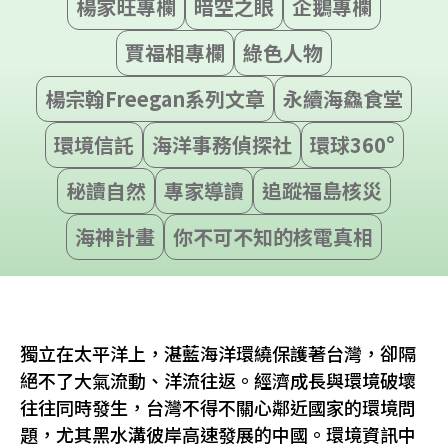
楊家旺專欄
暗空之眼
企鵝專欄
賈福相專欄
綠色人物
楊宗翰Freegan系列文章
永續海鱻食堂
環境信託
海洋事務偵探社
環球360°
秘讀自然
專家導讀
追蹤福島核災
海神計畫
你不可不知的核電真相
獨立在太平洋上，湛藍海洋環繞保護著台灣，卻隔
絕不了大氣流動、洋流往返。經濟成長與環境破壞
往往同時發生，台灣不得不關心鄰近國家的環境問
題，尤其黑水溝彼岸高速發展的中國。環境資訊中