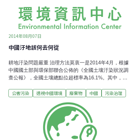
2014年08月07日
中國汙地該何去何從
耕地汙染問題嚴重 治理方法莫衷一是2014年4月，根據
中國國土部與環保部聯合公佈的《全國土壤汙染狀況調
查公報》，全國土壤總點位超標率為16.1%。其中，耕
地超標率最高，超標點位高達19.4%。耕地汙染形勢初
公害污染
透視中國環境
廢棄物
中國
污染治理
步明瞭，中國相關部委下一步的重要工作之一，或許是
相互溝通，就「汙染耕地怎麼辦」亮明觀點，深入討
論。但青島農業大學資源與環境學院副院長王凱榮認
為，政府層面尚未對汙染耕地的修復治理目標達成共
識。到底是要將汙染物從土壤中去除，使耕地得到「淨
化」，還是應當採取相對緩和的方法，將汙染控制在允
許範圍，以保證農產品安全，各級主管部門之間分歧較