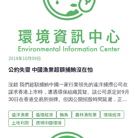
公費吃喝政策的頒布，海鮮消費結構正在發生變化，魚
翅的消費量已逐漸減少。珊瑚礁魚類正面臨威脅然而，
另一些海洋物種正在面臨瀕危的絕境，尤其是五彩斑斕
的熱帶珊瑚礁魚類。珊瑚礁魚產業是亞太地區漁業的重
要支柱，主要來源國包括印度尼西亞和菲律賓。大部分
「鮮活珊瑚礁食用魚」都銷往了中國
2014年10月09日
公約失靈 中國漁業超額捕鮪沒在怕
沒錯 我們超額捕鮪中國一家行業領先的遠洋捕撈公司在
謀求香港上市時，遭遇環保組織質疑。該公司原定於9月
30日在香港交易所掛牌。但因公開招股時間延遲，正式
掛牌日期或將順勢延後。9月17日，國際環保組織綠色
遠洋漁業
循環經濟
鮪魚
農林漁牧業
環境經濟
和平（香港）向香港交易所發出申訴信，指責中國金槍
魚產業集團控股有限公司（下稱中國金槍魚公司）在招
土地利用
透視中國環境
股說明書中使用過時數據，以降低該公司在環境和可持
續發展上的業務風險。3個月前，中國金槍魚公司在其招