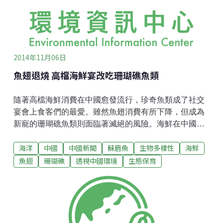
公園的門票，每輛車（非商業車輛）不計人數25美元，
如不開車每人12美元，年票每輛車50美元，一年內可無
限次
2014年11月06日
魚翅退燒 高檔海鮮宴改吃珊瑚礁魚類
隨著高檔海鮮消費在中國愈發流行，珍奇魚類成了社交
宴會上食客們的最愛。雖然魚翅消費有所下降，但成為
新寵的珊瑚礁魚類則面臨著滅絕的風險。海鮮在中國高
檔餐飲中佔據著獨特的位置。舉辦一場奢華的海鮮宴是
海洋
中國
中國新聞
蘇眉魚
生物多樣性
海鮮
職場中鞏固夥伴關係的常見手段。政府高官或企業高管
為了工作應酬，經常一周參加好幾次宴請。席間，為了
魚翅
珊瑚礁
透視中國環境
生態保育
顯示誠意，主人常以名貴菜餚款待客人。餐桌上常見的
海鮮有龍蝦、象拔蚌、螃蟹、鮑魚、魚翅、海參和珊瑚
礁魚類等。隨著中國中產階級人群不斷擴大，收入日益
增多，中國的人均海鮮消費量也在上漲。宴席中總少不
了進口的珍奇海鮮。但隨著反腐運動的高調開展和打擊