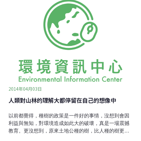
見樹的那一刻將會全部湧現，那是一種無聲的感動與震
撼，是一種與大自然交流的形式。」~ 摘自東冬侯溫
（銅門部落青年）「談太魯閣族與樹的連結」一文2013
年底，銅門部落的太魯閣族人面臨了林務局以維護道路
安全為由，企圖將6株珍貴風倒木運離而引發的爭議，當
時東冬侯溫以上述文字記述了長輩的話語。這場由部落
青年主動發起守護祖靈木的行動，令各界振奮並支持其
訴求：木頭留在原地。生態保育觀點中，倒木應留予林
中天然更新，也
2014年04月03日
人類對山林的理解大都停留在自己的想像中
以前都覺得，種樹的政策是一件好的事情，沒想到會因
利益與無知，對環境造成如此大的破壞，真是一場震撼
教育。更沒想到，原來土地公種的樹，比人種的樹更有
面對環境變化的能力，因為天擇，會留下生命力最強