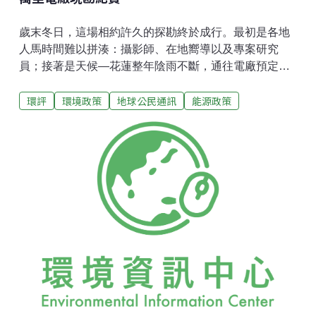
歲末冬日，這場相約許久的探勘終於成行。最初是各地
人馬時間難以拼湊：攝影師、在地嚮導以及專案研究
員；接著是天候—花蓮整年陰雨不斷，通往電廠預定地
的林道總是坍方，幾乎耗盡所有人的耐心。苦等數月，
環評
環境政策
地球公民通訊
能源政策
終於在2013年底萬事俱備，我們動身探訪神秘的萬里
溪，萬里水力電廠預定地。清早搭上嚮導的車，沿著萬
榮林道崎嶇上山。剛開始尚有柏油鋪設，數公里後就全
是狹窄的碎石路。作為深山中唯一聯外道路，萬榮林道
與險峻的山坡維持著相當脆弱的平衡。未來為了承載興
建水壩的大型機具，林道將拓寬成規模更大的施工便
道。車上夥伴們不免談起周遭萬榮部落族人擔憂，破碎
地質即將面臨的大幅工程擾動。抵達林道18K處後開始
步行。陡下的之字路讓所有人專注以對，而在低頭掙扎
於溼滑路徑的片刻，不時行經山羌、水鹿等動物的排
遺，伴隨著耳邊豐富的鳥鳴蟲聲。連續陡降六小時後，
夥伴們癱軟顫抖的小腿下，萬里溪床終於抵達，兩位嚮
導以樹枝搭起帆布野營。萬里溪中泅泳