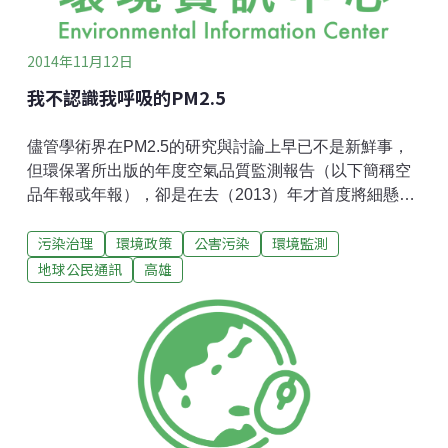
的
2014年11月12日
我不認識我呼吸的PM2.5
儘管學術界在PM2.5的研究與討論上早已不是新鮮事，
但環保署所出版的年度空氣品質監測報告（以下簡稱空
品年報或年報），卻是在去（2013）年才首度將細懸浮
微粒（PM2.5）的相關監測值納入。到了2014年的今
污染治理
環境政策
公害污染
環境監測
天，台灣的民眾終於有機會透過官方的空品年報窺探我
們呼吸的空氣中含有多少PM2.5，但這樣的資訊公開不
地球公民通訊
高雄
僅遲到太久，也含混不清。至少，像我這樣一個關注環
境汙染的NGO工作者，仍無法透過這些資訊，充分瞭解
我所暴露的環境有多少風險，更遑論傳遞訊息給社會。
首先，2013年空品年報所統計的「空品不良站日數比
率」仍未將PM2.5計入，以致於民眾對於這相當低的數
字（1.42%）無所感，無法意識到空氣品質不佳，更可
能誤以為既然「很少不良」，那應該就「經常很好」。