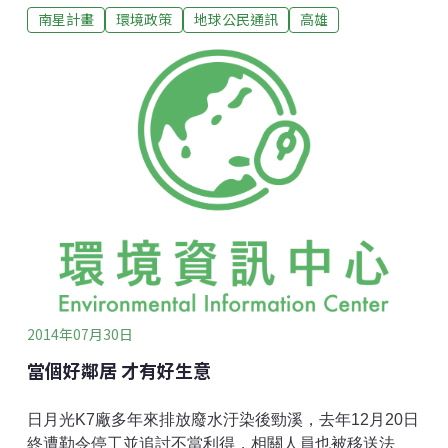
南星計畫
環境政策
地球公民通訊
高雄
無處可去的焚化爐灰渣、建築廢土、煉鋼的爐渣、電廠
的煤灰等，全都往這裡倒。說穿了，就是集中掩埋，後
來經市府規劃、環評，美其名為南星計劃。 原先從事
農、漁業，擁有大片純淨沙灘及海域的大林蒲居民，早
已因中鋼、中船、台電大林電廠、中油大林廠等大型工
廠進駐，被迫交出良田美地（低價徵收）。在那個沒有
人喊土地正義的年代，一兩萬人只能噤聲忍受霸凌，屈
居於西南角。 從此，世居此地的民眾出門得先穿過大片
工業區，與大卡車、油罐車爭道，越過重重的大煙囪與
異味後才能到達市區。如今，臨海工業區已有高達4、
500工廠，污染物混雜在大林蒲人長年掩鼻的北風中，
而竟然沒有人能告訴他們，那空氣中該死的致癌物到底
有幾種！ 空氣被污染了，相依
2014年07月30日
當個好鄰居 才有好生意
日月光K7廠多年來排放廢水汙染後勁溪，去年12月20日
終遭勒令停工並追討不當利得，相關人員也被移送法