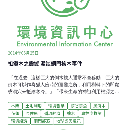
台灣民主、反服貿而來，社運團體長期堅守的價值，以
及為此價值竭盡所能展現的氣度，應該被社會看到。例
如：創造3月30日50萬民主黑潮的集會行動，從申請路
權、排定流程，邀請講者和樂團，建立指揮和糾察系
統，及至請廠商調度整合史無前例的—從凱道延伸到中
山南路的音響和LED電視牆，正是由這些社運伙伴在極
端緊迫的時間和人力下撐出來
2014年06月25日
祖靈木之震撼 漫談銅門檜木事件
「在過去...這樣巨大的倒木族人通常不會移動，巨大的
倒木可以作為獵人臨時的避難之所，利用樹幹下的凹處
或洞穴來抵禦寒冷。」「帶來生命的神祖利用根源之樹
成為來到人間的空間出入口，也賦予著在自然界中，那
林業
土地利用
環境哲學
慕谷慕魚
風倒木
些巨大古老的樹，靈界的神聖與莊嚴;當獵人看見森林裡
的大樹都會忍不住敬畏的說：『這樹呀....比我的祖輩還
花蓮
原住民
循環經濟
檜木
農林漁牧業
古老，看見這樹我就想起那些在靈界觀視我們的祖先
環境經濟
銅門部落
地球公民通訊
們』。由此看來，因為歲月而累積的記憶與情感在人遇