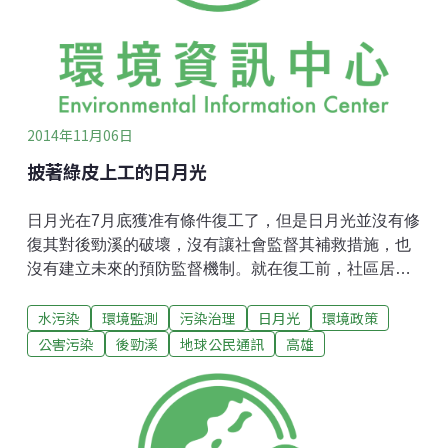
當然，對於住在高雄各大工業區附近，一周有3到4天慘
遭異味伺候的民眾，看到這個數字，通常總是先一陣錯
愕，隨即大笑不已。再者，2013年空品年報中列出
2014年11月06日
披著綠皮上工的日月光
日月光在7月底獲准有條件復工了，但是日月光並沒有修
復其對後勁溪的破壞，沒有讓社會監督其補救措施，也
沒有建立未來的預防監督機制。就在復工前，社區居民
採集到日月光排放口尚未流入後勁溪的廢水，經高海科
水污染
環境監測
污染治理
日月光
環境政策
大檢驗後，發現重金屬鎘超過放流水標準2.8倍。由於該
排水道只有日月光一家事業廢水及生活污水，且鎘是半
公害污染
後勁溪
地球公民通訊
高雄
導體的重要成分，因此日月光嫌疑最大，令人擔心其廢
水處理功能不穩定，恐會重演污染事件。日月光回應廢
水中的鎘與他們無關，因為製程沒有使用鎘。然而消息
指出，日月光廢水中確實含鎘，只是濃度多寡而已。要