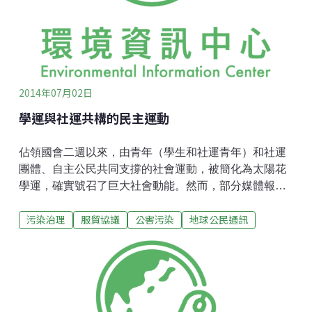
失。關注本案的力量主要延續自美麗灣。當時台東除了
荒野台東分會、台東廢核反核廢聯盟、環資台東駐點各
有一位專職，其餘全是不支薪的志工，人力吃緊下，打
議題非常仰賴團體間的串
2014年07月02日
學運與社運共構的民主運動
佔領國會二週以來，由青年（學生和社運青年）和社運
團體、自主公民共同支撐的社會運動，被簡化為太陽花
學運，確實號召了巨大社會動能。然而，部分媒體報導
大搞學運領袖的造神運動，甚至流於綜藝化，卻是對整
污染治理
服貿協議
公害污染
地球公民通訊
個運動極大的扭曲，也不利於新一波民主運動的發展。
佔領國會行動的最大後盾來自社運團體，伙伴們放下了
原本在環境、人權、勞動、性別、教育、藝文、政改等
社運業務，每天24小時輪班主持、安排演講與演出，在
警察攻堅、黑道恐嚇的壓力下，更要隨時應付各種可能
的情境。他們不僅為守護議場內學生而來，更是為守護