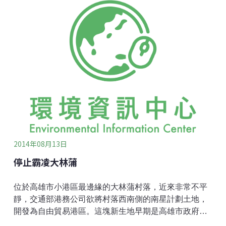
很高，不斷冒出的黑煙遇到降雨，油汙附著在塑膠上，
小鴨就變黑了；相對的，高雄的黃色小鴨「停靠」地點
附近沒有船舶進出，且展覽期間晴朗無雨，因而倖免於
難。高雄空汙比基隆嚴重數倍但事實是，高雄市空氣中
的懸浮微粒濃度及二氧化硫濃度都比基隆市高出許多。
以懸浮微粒來說，2012年基隆站的平均值為29.1微克/立
方公尺，高雄測站最高為鳳山站79.6微克/立方公尺，大
約是2至3倍間；基隆站二氧化硫年平均濃度為2.2ppb，
高雄最嚴重的小港站卻高達8.9ppb，為台灣第一。
2014年08月13日
停止霸凌大林蒲
位於高雄市小港區最邊緣的大林蒲村落，近來非常不平
靜，交通部港務公司欲將村落西南側的南星計劃土地，
開發為自由貿易港區。這塊新生地早期是高雄市政府以
保護海岸、避免海浪侵蝕為由而填築出來的，後來便將