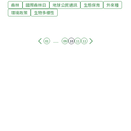
森林
國際森林日
地球公民通訊
生態保育
外來種
的，且會有更多物種，不會因為單一林相，單一樹齡，
一場病害就造成整片森林死亡。有關外來種，外來種就
環境政策
生物多樣性
像台灣人到外國一樣，會適應不良，通常食物網中一個
蘿蔔一個坑，除非這個網有破洞，不然外來種也很難存
活下去。而以小花蔓澤蘭為例，當一個物種的數量到一
個高點的時候，自然會慢慢的變少，但因我們一直去
......
01
09
10
11
12
除，讓他一直不在一個高點，無法變少，台灣花很多錢
去清除小花蔓澤蘭，一直去清除，永遠清除不完。面對
外來種的當務之急是，不要再引進外來種傷害台灣的土
地，要從根源著手。看到阿里山被開發的面目全非，千
瘡百孔，是森林的墳場，感到痛心疾首。覺得開發軟體
比開發硬體重要的多，要充實對在地的理解，而不要只
是建設。不是我們保護森林，而是森林守