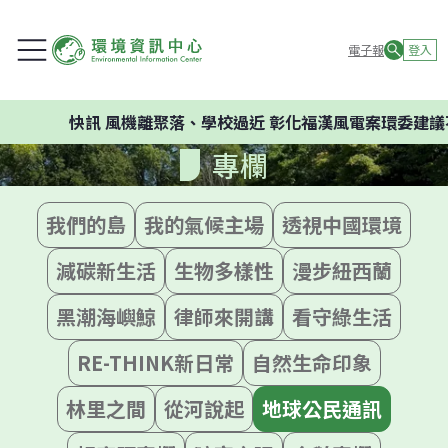
電子報
登入
快訊
風機離聚落、學校過近 彰化福漢風電案環委建議不應
專欄
我們的島
我的氣候主場
透視中國環境
減碳新生活
生物多樣性
漫步紐西蘭
黑潮海嶼鯨
律師來開講
看守綠生活
RE-THINK新日常
自然生命印象
林里之間
從河說起
地球公民通訊