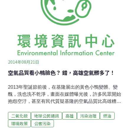
回應社會的質疑，應該拿出同日的水質監測資料接受公
評，但是日月光拿不出來，只想撇清。這種行為毫無企
業社會責任中資訊公開的精神。什麼是企業社會責任
（CSR）？簡單說就是自己造成的污染和風險要自己負
責修復，包含「移除有害毒物」、「保護環境」、「落
實資訊公開及公眾監督」。我們盤點了日月光、高市府
及中央政府的責任，詳列如下
2014年08月21日
空氣品質看小鴨臉色？ 錯，高雄空氣髒多了！
2013年聖誕節前後，在基隆展出的黃色小鴨變髒、變
醜，洗也洗不乾淨，畫面在媒體曝光後，許多民眾開始
抱怨空汙，甚至有民代質疑基隆的空氣品質比高雄糟。
奇怪的是，多年來，高雄的空氣品質明明比基隆差，為
二氧化硫
地球公民通訊
高雄
污染治理
燃油
什麼黃色小鴨在高雄展覽期間，反而光鮮亮麗？ 據筆者
瞭解，在基隆港的小鴨，展出位置靠近船舶，而船舶進
環境政策
公害污染
港後，鍋爐並未熄火，繼續燃燒重油，而油料中含硫量