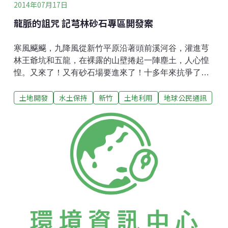
2014年07月17日
龍脈的詛咒 記芎林砂石專區開發案
寒風飋飋，九降風從新竹平原沿著頭前溪河谷，灌進芎
林王爺坑和五龍，在裸露的山壁捲起一陣塵土，人心惶
惶。又來了！又有砂石場要進來了！十多年來抗爭了無
數次，到底何時能停？只是村民不能理解的是，過去對
土地開發
水土保持
新竹
土地利用
地球公民通訊
抗的是民間財團或黑道，而這次要對抗的竟然是政府。
龍脈藏「金」 芎林首當其衝五龍（今五龍村和華龍村）
是傳統的客家山村，相傳地名是因有山脈五條，形勢秀
麗，乃風水中的龍脈，故稱五龍。五條龍脈從東南到西
北迤邐而去，連接王爺坑山，翻過去便是王爺坑聚落
（今永興村）。龍脈，像是鎮守地方的大神，許多傳說
由此而生，卻也像是懷璧其罪的詛咒，因為龍脈底下是
兩億立方公尺的砂石，對政商來說，那是黃澄澄的金
子。最需要砂石的是公共工程和營建業，因台灣砂石的
供需南北、東西分配不均，經濟部礦務局以北部河川料
源不足為由，政策轉向為陸上砂石開採，97年修訂土石