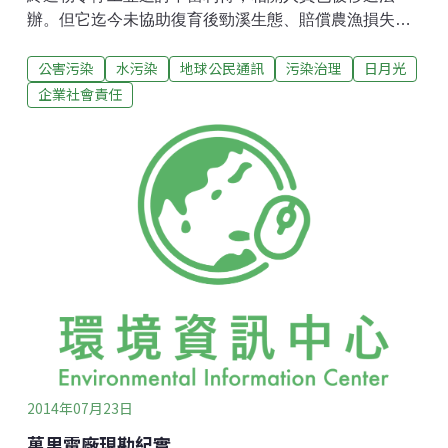
辦。但它迄今未協助復育後勁溪生態、賠償農漁損失、
歸還不當利得，反而在華爾街日報買廣告否認汙染，不
公害污染
水污染
地球公民通訊
污染治理
日月光
服裁處提起上訴，停工3天就急著復工。種種唯利是圖的
惡行，違反電子產業改革的趨勢，讓來自全球18國、50
企業社會責任
個國際環境與勞工組織看不下去，發起跨國連署譴責，
同時也呼籲日月光的採購商負起產業鏈管理責任，督促
日月光負起企業社會責任，做出對的事情。電子科技產
業因為產品週期短、製程快速變化、使用千百種有害物
質，對環境、居民與勞工健康帶來負面的衝擊。在各國
組織努力下，近年來開始朝向強調「企業社會責任」革
新，要求企業降低環境衝擊，公開相關資訊，保障居
民、勞工、NGO等利害關係人的監督權。業界因此發展
出相關認證，作為上下游產業鏈約束與交易的參考。但
是，日月光違反了這一切，讓它曾獲得的無數認證蒙
羞。今年2月，我們便與台
2014年07月23日
萬里電廠現勘紀實