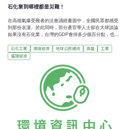
石化業到哪裡都是災難！
在高雄氣爆受難者的法會誦經畫面中，全國民眾都感受
到那份哀淒。於此同時，部分產官學人士卻在大肆談論
如果沒有石化業，台灣的GDP會掉多少個百分點，也有
人說乾脆設立石化專區、轉移到南星計畫區等等。殊不
石化工業
環境經濟
地球公民通訊
高雄
工業
知，石化業是土地上的惡性腫瘤，而癌細胞早已轉移。
以高雄楠梓區的中油高雄煉油廠來說，從1991年至今發
循環經濟
生的跳俥、氣爆、火災等重大工安事故至少就有29次，
其中，2004年6月25日五輕廠粗裂解油外洩導致8710位
後勁居民就醫、2007年7月29日起半年內發生3次大爆
炸，居民奮而圍廠，不僅令外界震驚不已，也瞭解到看
似高度科技專業的石化廠，其實只要某個小零件鬆脫或
某條管線焊座疲乏都可能釀成滔天大禍。中油高煉廠25
年關廠期限將屆，位在南高雄的小港區中油大林廠早已
逐步擴產，增加日煉量因應，林園區中油石化事業部也
將三輕產能大幅擴張，石化基本原料乙烯的年產量從23
萬噸最高增加為80萬噸。此舉，已造成臨近中油大林廠