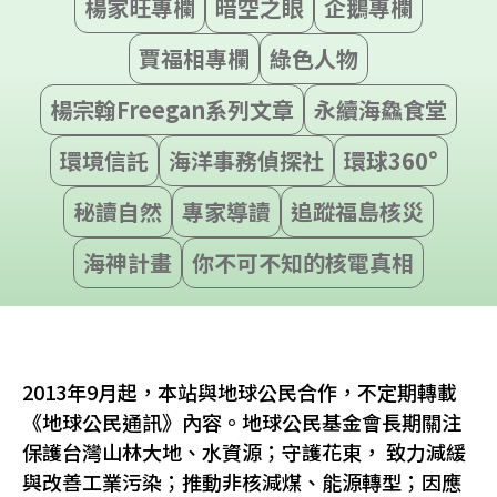
楊家旺專欄
暗空之眼
企鵝專欄
賈福相專欄
綠色人物
楊宗翰Freegan系列文章
永續海鱻食堂
環境信託
海洋事務偵探社
環球360°
秘讀自然
專家導讀
追蹤福島核災
海神計畫
你不可不知的核電真相
2013年9月起，本站與地球公民合作，不定期轉載
《地球公民通訊》內容。地球公民基金會長期關注
保護台灣山林大地、水資源；守護花東， 致力減緩
與改善工業污染；推動非核減煤、能源轉型；因應