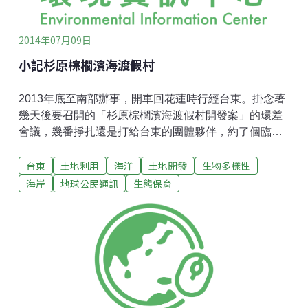
採取法讓政府得以設立土石資源區，換成政府來當業
者，以公共建設為名徵收土地進行開採
2014年07月09日
小記杉原棕櫚濱海渡假村
2013年底至南部辦事，開車回花蓮時行經台東。掛念著
幾天後要召開的「杉原棕櫚濱海渡假村開發案」的環差
會議，幾番掙扎還是打給台東的團體夥伴，約了個臨時
工作會議。這間渡假村佔地26公頃（約美麗灣4倍多面
台東
土地利用
海洋
土地開發
生物多樣性
積），是都蘭灣及杉原灣內最大的渡假村，也是繼美麗
灣渡假村之後，第2件明顯違法的大型海岸開發。它在
海岸
地球公民通訊
生態保育
「環境差異分析審查」程序進行期間，依法不能有任何
施工行為，但為了快要過期的水保執照，業者竟先行施
作了水保工程。業者表示「環評通過，審水保；『水保
過了』，審環差；環差審不完...」，水保卻快過期，再
不動工就必須重新申請」行政程序拖了十多年，擔心沒
完沒了，才「忍不住」違法提前動工。雖可以理解其無
奈，然而因違法產生更冗長的程序及罰款，實在得不償