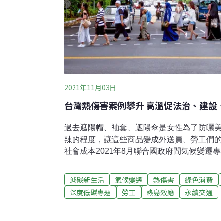
2021年11月03日
台灣熱傷害案例攀升 高溫促法治、建設
過去遮陽帽、袖套、遮陽傘是女性為了防曬
辣的程度，讓這些商品變成外送員、勞工們
社會成本2021年8月聯合國政府間氣候變遷專
變遷第六次評估報告之後，台灣相關的研究
報告。報告指出，台灣年平均氣溫在過去110年間
減碳新生活
氣候變遷
熱傷害
綠色消費
約1.6℃，其中，21世紀初的夏季日數更增加到
深度低碳專題
勞工
熱島效應
永續交通
之中有三分之一是夏天；各地極端高溫的日數也
市地區最為嚴重。這樣的高溫將越來越頻繁