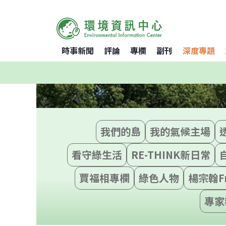
時事新聞
評論
專欄
副刊
深度專題
我們的島
我的氣候主場
看守綠生活
RE-THINK新日常
賈福相專欄
綠色人物
楊宗翰F
專家