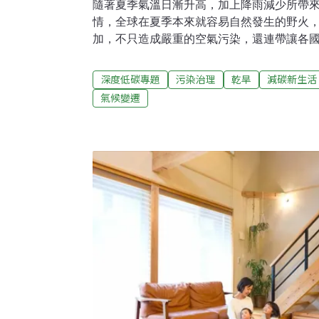
隨著夏季氣溫日漸升高，加上降雨減少所帶
情，全球在夏季本來就容易自然發生的野火
加，不只造成嚴重的空氣污染，還連帶讓各
晦。「熱區」燒不停 全球二氧化碳排放量破
務（CAMS）整個夏季都在密切監測北半球
深度低碳專題
污染治理
乾旱
減碳新生活
海沿岸、北美洲與西伯利亞地區的「熱區」（ho
氣候變遷
發生次數、持續延燒時間與燃燒強度皆十分驚
的二氧化碳排放量高達12.58億公噸，其中
區，不只如此，8月的碳排量還更甚7月，達到
月產生的二氧化碳量比印度一整年的排放量
二氧化碳排放量，更突破歷史新高。北半球
熱浪侵襲、降水量不多，土壤濕潤度也不足
俄國因為擁有