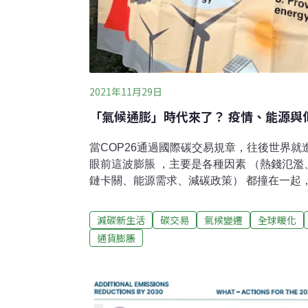
2021年11月29日
「氣候通膨」時代來了？ 疫情、能源與
當COP26通過國際碳交易規章，往後世界
眼前這波膨脹 ，主要是各種因素 （熱錢氾
鏈卡關、能源需求、減碳政策） 都撞在一起
「氣候變遷」與「通貨膨脹」這兩個名詞，
在情況已截然不同。從泡麵、餐廳、連鎖店
減碳新生活
碳交易
氣候變遷
全球暖化
宣布漲價，企業也不斷哀號缺工、缺料、缺
通貨膨脹
有關，這是怎麼一回事？話說從頭，這波通膨
嘯後各國政府狂印鈔票的搶救措施說起，當
寬鬆」政策，吸引不少國家跟進，導致大量
的良好水位。極端氣候衝擊農業 疫情更重創