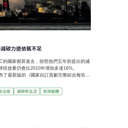
30減碳力道依舊不足
DC的國家都算進去，按照他們五年前提出的減
球排放量仍會比2010年增加多達16%。
公布了最新版的《國家自訂貢獻完整綜合報告》
，結果不僅令人洩氣，也再次反映了2030前減碳力道
至10月12日，來自143個締約方所繳交的
染治理
減碳新生活
氣候變遷
計結果為，裡面已有71個締約方制定了2050碳
體總排放量大約可比2010年水平減少9%。不
近200個會員國，若把那些還未繳交更新版
他們五年前提出的減碳計畫來估算，2030年的
多達16%！無怪乎聯合國秘書長António