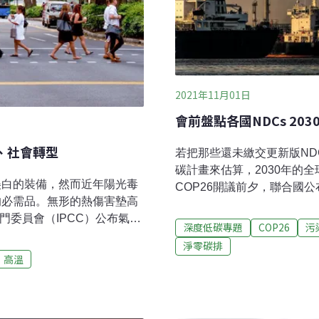
2021年11月01日
會前盤點各國NDCs 20
、社會轉型
若把那些還未繳交更新版N
碳計畫來估算，2030年的全
美白的裝備，然而近年陽光毒
COP26開議前夕，聯合國
的必需品。無形的熱傷害墊高
（NDC Synthesis）
門委員會（IPCC）公布氣候
不足的事實。該報告追蹤了截
深度低碳專題
COP26
污
單位亦更新了屬於台灣的評析
116個新版NDC內容。其統
淨零碳排
 （1911-2020年）上升
中和目標，2030年的溫室氣
高溫
120-150天——相當於一年
過，別忘了，聯合國可是有將
有增加的趨勢[1]，且以都
NDC的國家都算進去，按照
，除了適應以外，還有許多預
全球排放量仍會比2010年增加