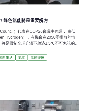
? 綠色氫能將是重要解方
 Council）代表在COP26會議中強調， 由低
n Hydrogen），有機會在2050零排放的情
，將是限制全球升溫不超過1.5°C不可忽視的重
高碳排產業是否能在未來5～10年成功朝低
要關鍵。細數本屆COP26，反覆出現在不同
碳新生活
氫能
氣候變遷
年發展飛速的氫能（Hydrogen）。從綠色
乃至於官方國家館場地，都看得到主打氫能的
協助氫能發展。氫能之所以在今年氣候峰會備
門碳排的約束力道愈來愈強，現階段壓力最
減排產業」（Hard-to-abate Sector）
一臂之力所謂的難減排產業，包含 : 鋼鐵、水