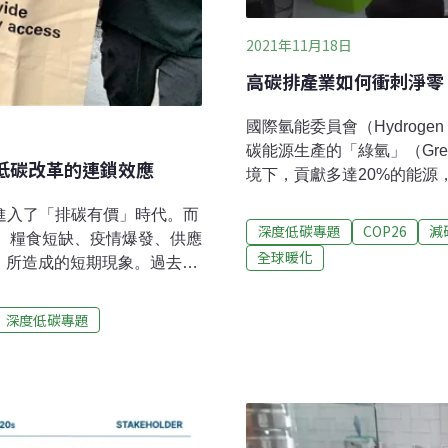
2021年11月18日
高碳排產業如何衝刺淨零 
國際氫能委員會（Hydrogen
碳能源生產的「綠氫」（Gree
低碳改革的連鎖效應
境下，貢獻多達20%的能源
要方案。言下之意，綠氫將是
就進入了「排碳有價」時代。而
碳轉型、並維繫其競爭力的重
深度低碳專題
COP26
減
濫、糧食短缺、疫情爆發、供應
活動的熱門關鍵字之一，就是近
全球暖化
，所造成的短期現象。過去，
金融座談、低碳能源展區、
不太可能兜在一起。可是，現
字眼，討論如何從不同機制
、到進口車，最近不約而同地
受矚目，緣由自國際對各部
深度低碳專題
船，背後因素，竟跟氣候變遷
大、受到重重檢驗的對象，首推「難
的遠因，可從2008年金融海
!難到減不了？ 「綠氫」可助
時位處震央的美國祭出「量化
泥、塑化
熱錢湧入市場，給了物價翻漲
人力及供應鏈接著上場的，是