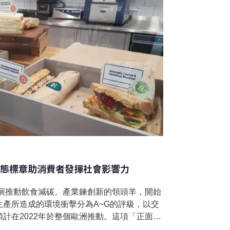
生態標章助消費者發揮社會影響力
扮演推動飲食減碳、產業鍊創新的領頭羊，開始
產所造成的環境衝擊分為A~G的評級，以交
計在2022年於整個歐洲推動。這項「正面環
境影響力的機會，推動食品業的創新！1/4溫