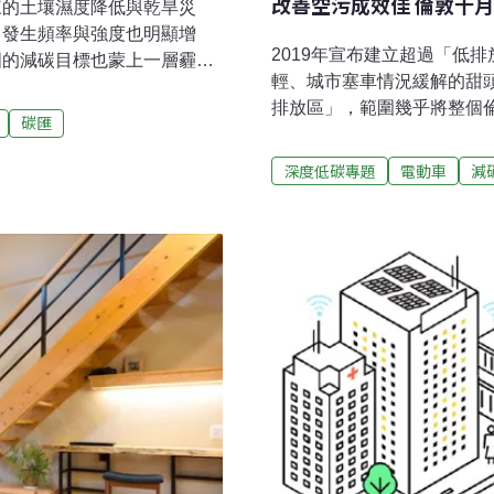
改善空污成效佳 倫敦十
來的土壤濕度降低與乾旱災
，發生頻率與強度也明顯增
2019年宣布建立超過「低
國的減碳目標也蒙上一層霾
輕、城市塞車情況緩解的甜頭
新高歐洲的哥白尼大氣監測服
排放區」，範圍幾乎將整個
的嚴重野火災情，其中，地中
碳匯
民」呢？「低排放區」在歐
tspot）在7月、8月的野火
除了產業密集、人口聚集之
人。7月全球因野火而產生
深度低碳專題
電動車
減
許多都市發展得早，起初的
超過半數來自北美與西伯利亞地
的街道在上下班尖峰時間容
13.8億公噸，野火在這兩個
減少都市車流輛的「低排放區」（L
還要多。因野火肆虐而產生的
於是萌芽。COVID-19
氣溫今年突破歷史新高，加上
少，而賦予各大都會區擴大
，替野火提供了適當的條件。
像是倫敦、柏林、米蘭、斯
LEZ版本。其中，倫敦的低