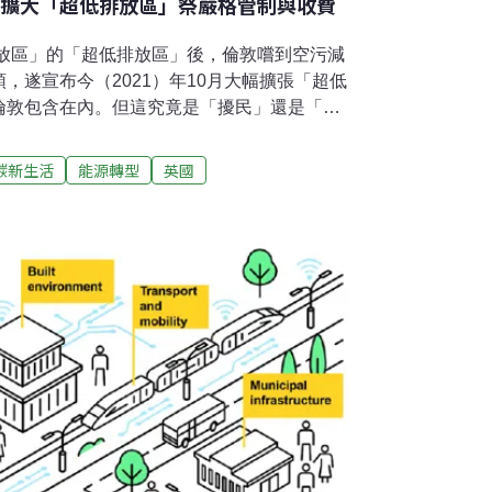
月擴大「超低排放區」祭嚴格管制與收費
排放區」的「超低排放區」後，倫敦嚐到空污減
，遂宣布今（2021）年10月大幅擴張「超低
倫敦包含在內。但這究竟是「擾民」還是「利
洲城市興起都市是製造高碳排最主要的場域，
外，大量車輛進出也是原因之一；再加上歐洲
碳新生活
能源轉型
英國
道路設計沒有預期都市規模的擴張，導致狹窄
易堵塞，車輛怠速也造成更多的碳排放，意在
ow Emission Zone，簡稱LEZ）概念
期間，基於防疫的需求，路上的行人與車輛大幅減
實施低排放區的大好機會。許多歐洲大城市，
德哥爾摩與哥本哈根等，都已經推出自己的
排放區跟其他城市略有不同且更加超前——