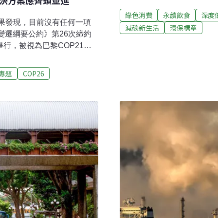
然解決方案應齊頭並進
室氣體來自糧食生產 歐洲擔
綠色消費
永續飲食
深度
氣體排放來自糧食生產，其
，結果發現，目前沒有任何一項
減碳新生活
環保標章
如：供應鏈前端和後端的運
候變遷綱要公約》第26次締約
食減碳朝向農業生產前後的
舉行，被視為巴黎COP21後
使用、運輸消耗的能源等。
世界領導人峰會」 （World
者與智庫紛紛獻策，希望能在談判上
專題
COP26
國商業、能源和工業策略部前
26希望達成的幾大目標及重要任
推廣電動車與鼓勵投資再生能
棲息地，並建立防禦與預警系
°C防線，現階段成果極不樂觀
，然而，根據世界資源研究所