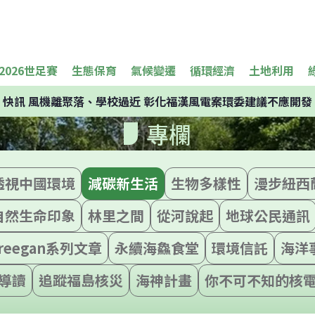
2026世足賽
生態保育
氣候變遷
循環經濟
土地利用
快訊
風機離聚落、學校過近 彰化福漢風電案環委建議不應開發
專欄
透視中國環境
減碳新生活
生物多樣性
漫步紐西
自然生命印象
林里之間
從河說起
地球公民通訊
reegan系列文章
永續海鱻食堂
環境信託
海洋
導讀
追蹤福島核災
海神計畫
你不可不知的核