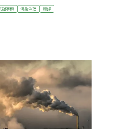
當領頭羊 首推生態標章全球有四分之一的溫室
低碳專題
污染治理
環評
中三分之二的排放量是發生在農場之外，例
輸、包裝、以及拋棄浪費等。因此，新興的飲
「非農活動」下手，包含耕作時肥料、水資源