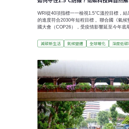
如何守住1.5°C防線 ? 低碳科技與自
WRI從40項指標一一檢視1.5°C溫控目標
的進度符合2030年短程目標 。聯合國《氣
國大會（COP26），受疫情影響延至今年底
最重要的氣候峰會，在11月1日、2日舉行的「
Leader's Summit）之前，各方環境學
減碳新生活
氣候變遷
全球暖化
深度低碳
促成更團結一致的氣候目標！大會主席－英
部長Alok Sharma，很早便公開宣告COP
務，包含 : 加速淘汰燃煤、減緩毀林速度、
源；除了減緩面向，也希望各國多保護自然
統、調適基礎建設和農業。40指標檢視1.5
儘管本屆大會以守住1.5°C目前為最終目標
（World Re