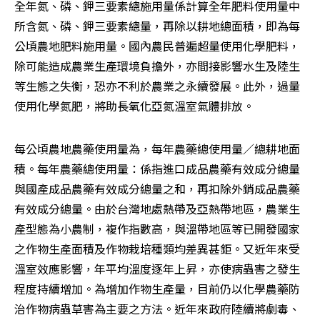
全年氮、磷、鉀三要素總施用量係計算全年肥料使用量中
所含氮、磷、鉀三要素總量，再除以耕地總面積，即為每
公頃農地肥料施用量。國內農民普遍超量使用化學肥料，
除可能造成農業生產環境負擔外，亦間接影響水生及陸生
等生態之失衡，恐亦不利於農業之永續發展。此外，過量
使用化學氮肥，將助長氧化亞氮溫室氣體排放。
每公頃農地農藥使用量為，每年農藥總使用量／總耕地面
積。每年農藥總使用量：係指進口成品農藥有效成分總量
與國產成品農藥有效成分總量之和，再扣除外銷成品農藥
有效成分總量。由於台灣地處熱帶及亞熱帶地區，農業生
產型態為小農制，複作指數高，與溫帶地區等已開發國家
之作物生產面積及作物栽培種類均差異甚鉅。又近年來受
溫室效應影響，年平均溫度逐年上昇，亦使病蟲害之發生
程度持續增加。為增加作物生產量，目前仍以化學農藥防
治作物病蟲草害為主要之方法。近年來政府陸續將劇毒、