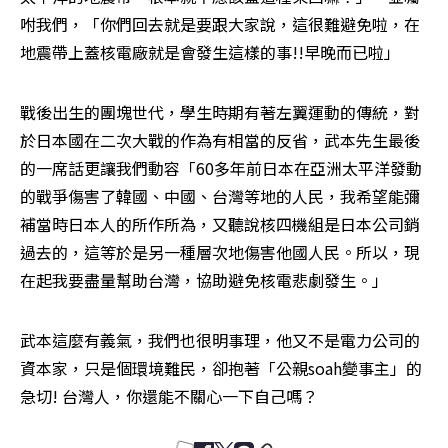
咐我們，「你們回去就是要跟大家說，這很難避免啦，在
地震帶上蓋核電廠就是會發生這樣的事!!早晚而已啦」
戰後出生的團塊世代，學生時期有著左翼運動的傳統，對
於日本國在二次大戰的作為有相當的反省，武本先生最後
的一席話更讓我們動容「60多年前日本在亞洲太平洋發動
的戰爭傷害了韓國、中國、台灣等地的人民，我希望能彌
補當時日本人的所作所為，又聽說核四機組是日本公司銷
過去的，這等於是另一種層次地傷害他國人民。所以，現
在起我要盡量幫助台灣，協助避免核電悲劇發生。」
武本這麼有義氣，我們也很明事理，他又不是電力公司的
資本家，只是個環境難民，卻抱著「公親soah變事主」的
急切! 台灣人，你還能不關心一下自己嗎？