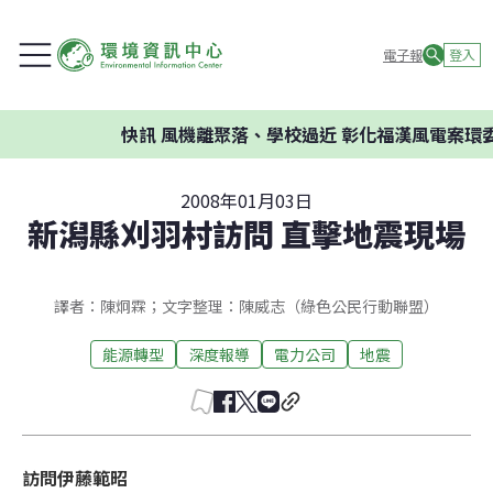
電子報
登入
快訊
風機離聚落、學校過近 彰化福漢風電案環委建議
2008年01月03日
新潟縣刈羽村訪問 直擊地震現場
譯者：陳炯霖；文字整理：陳威志（綠色公民行動聯盟）
能源轉型
深度報導
電力公司
地震
訪問伊藤範昭