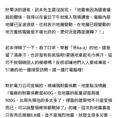
好果決的語氣，武本先生還沒說完，「地震後因為國會議
員的關係，我得以在當日下午就進入現場調查，電廠內部
地層已呈波浪狀，也就表示地層變動，在地層已經變動的
地方蓋核電廠是不被允許的，更何況是再度運轉？！」
武本停頓了一下，吞了口茶，穿著「吊ka-a」的他，還是
留了滿身汗，也許是有些氣惱吧!豪邁地拿起毛巾擦汗，這
可不就個做田人的模樣嗎？反核卻讓他們人人變成專家，
57歲的他一邊接受訪問，還一邊打電腦哩!
對於電力公司宣稱的，將補強耐震係數，他差點沒噴飯
「電廠的耐震係數是400G，但地震的能量卻是高達
900G，比原先預估的多太多了，裡面的建築物不只是受損
而已，可以說整個骨架都散掉了」的確，這次的地震震度
只有芮氏規模6.8級，並不是強烈地震，就發生很多災害，