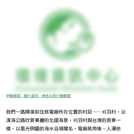
伊藤範昭；圖片提供：綠色公民行動聯盟
我們一路開車前往核電廠所在位置的村莊——刈羽村，沿
濱海公路欣賞美麗的北國海景，刈羽村與台灣的貢寮一
樣，以風光明媚的海水浴場聞名，電廠啟用後，人潮依