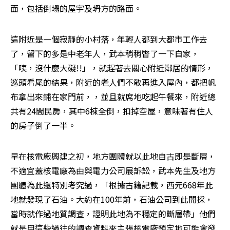
面，包括倒塌的屋宇及坍方的路面。
這附近是一個寂靜的小村落，年輕人都到大都市工作去
了，留下的多是中老年人，武本稍稍瞥了一下自家，
「咦，沒什麼大礙!!」，就趕著去關心附近鄰居的情形，
巡頭看尾的結果，附近的老人們不敢再進入屋內，都把帆
布拿出來鋪在家門前，，並且就席地吃起午餐來，附近總
共有24間民房，其中6棟全倒，扣掉空屋，意味著有住人
的房子倒了一半。
早在核電廠興建之初，地方團體就以此地自古即是斷層，
不適宜蓋核電廠為由與電力公司展訴訟，武本先生及地方
團體為此還特別考究過，「根據古籍記載，西元668年此
地就發現了石油。大約在100年前，石油公司到此開採，
當時就作過地質調查，證明此地為不穩定的斷層帶」他們
就是用這些過往的調查資料來主張核電廠預定地可能會發