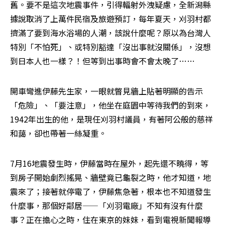
舊。要不是這次地震事件，引得輻射外洩疑慮，全新潟縣
據說取消了上萬件民宿及旅遊預訂，每年夏天，刈羽村都
擠滿了要到海水浴場的人潮，該說什麼呢？原以為台灣人
特別「不怕死」、或特別豁達「沒出事就沒關係」，沒想
到日本人也一樣？！但等到出事時會不會太晚了……
開車彎進伊藤先生家，一眼就瞥見牆上貼著明顯的告示
「危險」、「要注意」，他坐在庭園中等待我們的到來，
1942年出生的他，是現任刈羽村議員，有著阿公般的慈祥
和藹，卻也帶著一絲凝重。
7月16地震發生時，伊藤當時在屋外，起先還不曉得，等
到房子開始劇烈搖晃、牆壁竟已龜裂之時，他才知道，地
震來了；接著就停電了，伊藤焦急著，根本也不知道發生
什麼事，那個好鄰居——「刈羽電廠」不知有沒有什麼
事？正在擔心之時，住在東京的妹妹，看到電視新聞報導