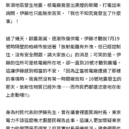
新瀉地區發生地震，核電廠竟冒出黑煙的新聞，打電話來
詢問，伊藤也只能無奈苦笑，「我也不知究竟發生了什麼
事」！
過了幾天，餘震漸減，逐漸恢復供電，伊藤才聽說7月19
號時隔壁的柏崎市放送著「放射能雖有外洩，但已經控制
住，沒有安全問題，請大家放心」的消息；可笑的是，伊
藤的住所可是核電廠所在地，卻一直到20號才聽到廣播。
這讓伊藤感到相當的不安，「因為正當核電廠遭遇了那樣
的事情時，我竟然沒有第一時間被告知。16號地震發生的
那天，放射性物質已經外洩……而市民們都還恣意地在街
上走動哩!!」
身為村民代表的伊藤先生，曾在議會裡面質詢村長，東京
電力不該這麼晚才跟居民報告此事，這讓人更加懷疑東京
電力的管理是否得當？但其實村長是擁核派，議會裡面也