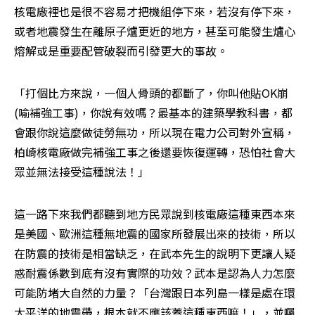
核電廠裡也是很不容易才把機組停下來，若沒有停下來，
或者地震發生在離原子爐更近的地方，甚至可能發生爐心
熔解或是重要配管破裂而引發更大的事故。
「打個比方來說，一個人骨頭的都斷了，你叫他貼OK崩
(喻補強工事)，你說有效嗎？最基本的建築學教科書，都
會跟你說這麼做徒勞無功，所以現在電力公司對外宣稱，
柏崎核電廠做完補強工事之後還要恢復運轉，恐怕社會大
眾並無法接受這種說法！」
這一路下來我們都聽到地方民眾說到核電廠這種東西本來
是美國、歐洲這種無地震的國家所發展出來的技術，所以
在防震的技術是相當缺乏，在武本先生的說明下更讓人疑
惑耐震係數到底有沒有實際的功效？武本是認為人力怎麼
可能防堵大自然的力量？「台灣跟日本列島一樣是處在環
太平洋的地震帶，根本就不應該蓋這種東西嘛！」，並囑