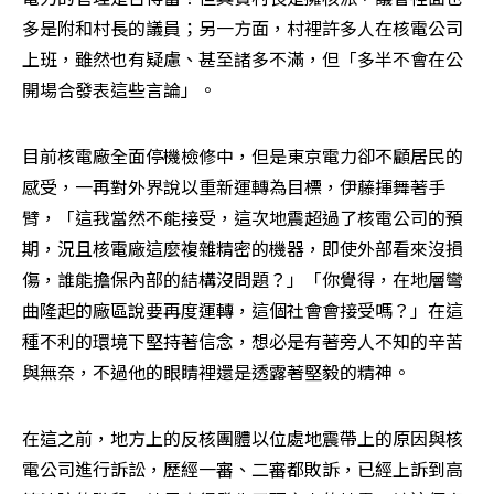
多是附和村長的議員；另一方面，村裡許多人在核電公司
上班，雖然也有疑慮、甚至諸多不滿，但「多半不會在公
開場合發表這些言論」。
目前核電廠全面停機檢修中，但是東京電力卻不顧居民的
感受，一再對外界說以重新運轉為目標，伊藤揮舞著手
臂，「這我當然不能接受，這次地震超過了核電公司的預
期，況且核電廠這麼複雜精密的機器，即使外部看來沒損
傷，誰能擔保內部的結構沒問題？」「你覺得，在地層彎
曲隆起的廠區說要再度運轉，這個社會會接受嗎？」在這
種不利的環境下堅持著信念，想必是有著旁人不知的辛苦
與無奈，不過他的眼睛裡還是透露著堅毅的精神。
在這之前，地方上的反核團體以位處地震帶上的原因與核
電公司進行訴訟，歷經一審、二審都敗訴，已經上訴到高