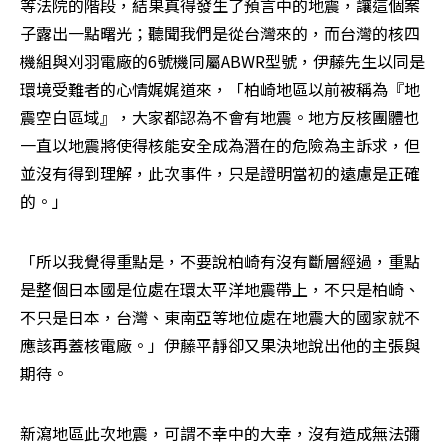
等法院的階段，結果真得發生了預言中的地震，讓這個案
子露出一點曙光；聽聞我們是從台灣來的，而台灣的核四
機組與刈羽電廠的6號機同屬ABWR型號，伊藤先生以同是
環境受難者的心情娓娓道來，「柏崎地區以前被稱為『地
震空白區域』，大家都認為不會有地震。地方反核團體也
一直以地震將使得核能安全成為潛在的危險為主訴求，但
並沒有得到理解，此次事件，只是證明當初的遠慮是正確
的。」
「所以我覺得重點是，不要說柏崎有沒有斷層經過，重點
是整個日本國是位處在環太平洋地震帶上，不只是柏崎、
不只是日本，台灣、東南亞等地位處在地震大的國家就不
應該再蓋核電廠。」伊藤平靜卻又果決地說出他的主張與
期待。
新瀉地區此次地震，可謂不幸中的大幸，沒有造成無法彌