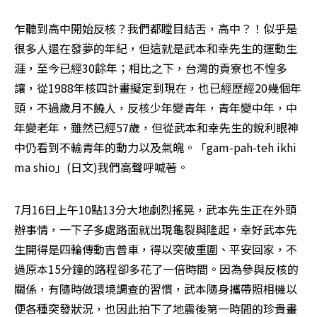
乍聽到高中開始反核？我們都瞠目結舌，高中？！似乎是
很多人還在發夢的年紀，但這就是武本和幸先生的運動生
涯，至今已經30餘年；相比之下，台灣的貢寮也不惶多
讓，從1988年核四計畫擬定到現在，也已經歷經20幾個年
頭，不過歲月不饒人，反核少年變青年，青年變中年，中
年變老年，雖然已經57歲，但從武本和幸先生的銳利眼神
中仍看到不輸青年的動力以及氣魄。「gam-pah-teh ikhi 
ma shio」(日文)我們高聲呼喊著。
7月16日上午10點13分大地劇烈搖晃，武本先生正在外頭
辦事情，一下子多處路面就出現龜裂與隆起，幸好武本先
生開得是四輪傳動吉普車，得以突破重圍、平安回家，不
過原本15分鐘的路程卻多花了一倍時間。因為參與反核的
關係，有隨時做環境調查的習慣，武本隨身攜帶照相機以
便各種突發狀況，也因此拍下了地震後第一時間的珍貴畫