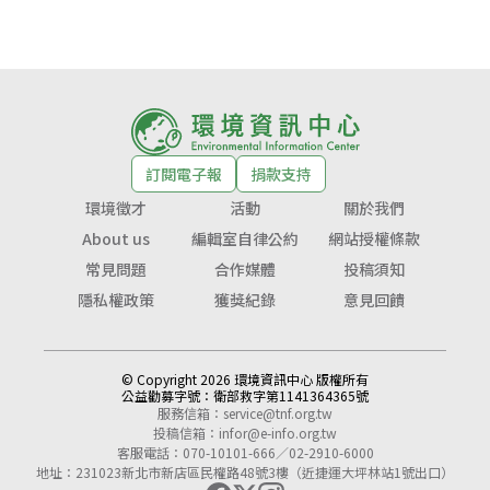
訂閱電子報
捐款支持
環境徵才
活動
關於我們
About us
編輯室自律公約
網站授權條款
常見問題
合作媒體
投稿須知
隱私權政策
獲獎紀錄
意見回饋
© Copyright 2026 環境資訊中心 版權所有
公益勸募字號：
衛部救字第1141364365號
服務信箱：
service@tnf.org.tw
投稿信箱：
infor@e-info.org.tw
客服電話：070-10101-666／02-2910-6000
地址：231023新北市新店區民權路48號3樓（近捷運大坪林站1號出口）