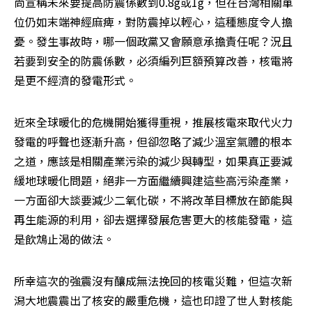
尚宣稱未來要提高防震係數到0.8g或1g，但在台灣相關單
位仍如末端神經麻痺，對防震掉以輕心，這種態度令人擔
憂。發生事故時，哪一個政黨又會願意承擔責任呢？況且
若要到安全的防震係數，必須編列巨額預算改善，核電將
是更不經濟的發電形式。
近來全球暖化的危機開始獲得重視，推展核電來取代火力
發電的呼聲也逐漸升高，但卻忽略了減少溫室氣體的根本
之道，應該是相關產業污染的減少與轉型，如果真正要減
緩地球暖化問題，絕非一方面繼續興建這些高污染產業，
一方面卻大談要減少二氧化碳，不將改革目標放在節能與
再生能源的利用，卻去選擇發展危害更大的核能發電，這
是飲鴆止渴的做法。
所幸這次的強震沒有釀成無法挽回的核電災難，但這次新
潟大地震震出了核安的嚴重危機，這也印證了世人對核能