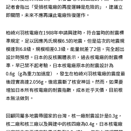
記者會指出「受損核電廠的再度運轉是危險的」，建議立
即關閉，未來不應再讓此電廠恢復運作。
柏崎刈羽核電廠在1988年申請興建時，符合當時的耐震標
準規定，足以因應芮氏規模6.5的地震，但是這次的地震規
模達到6.8級，規模相差0.3級，能量就差了2倍，完全超出
設計時預想。日本的反核團體表示，過去核電廠的耐震標
準，早已禁不起考驗，日本核電廠原本的耐震設計為
0.6g（g為重力加速度），發生在柏崎刈羽核電廠的震度最
後證實高達2.056g，徹底震斷了核安神話。然而，如果要
增加日本所有核電廠的耐震指數，成本近乎天價，目前根
本無法做到。
回顧同屬多地震帶國家的台灣，核一廠耐震設計是0.3g，
核二廠和核三廠以及興建中的核四廠為0.4g，日本核電廠