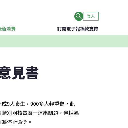
登入
綠色消費
訂閱電子報
捐款支持
意見書
造成9人喪生，900多人輕重傷，此
柏崎刈羽核電廠一連串問題，包括輻
運轉停止命令。