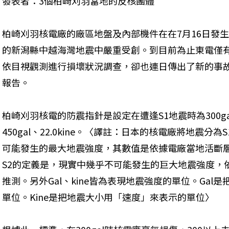
發表者：3個柏崎刈羽當地的反核團體
柏崎刈羽核電廠的廠區地盤及內部機件在在7月16日發生
的新潟縣中越海灣地震中嚴重受創。到目前為止東電僅
依目視觀測進行損壞狀況調查，卻也連日傳出了新的事
報告。
柏崎刈羽核電的防震指針是設定在遭逢S1地震時為300gal、
450gal、22.0kine。〈譯註：日本的核電廠將地震分
可能發生的最大地震強度，其數值是依據電廠當地活斷
S2的定義是，現實中幾乎不可能發生的巨大地震強度，
推測。另外Gal、kine皆為表現地震強度的單位。Ga
單位。Kine是把地震大小用「速度」來表示的單位〉