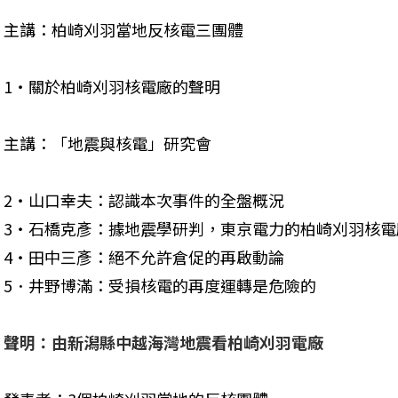
主講：柏崎刈羽當地反核電三團體
1‧關於柏崎刈羽核電廠的聲明
主講：「地震與核電」研究會
2‧山口幸夫：認識本次事件的全盤概況

3‧石橋克彥：據地震學研判，東京電力的柏崎刈羽核電
4‧田中三彥：絕不允許倉促的再啟動論

5．井野博滿：受損核電的再度運轉是危險的
聲明：由新潟縣中越海灣地震看柏崎刈羽電廠