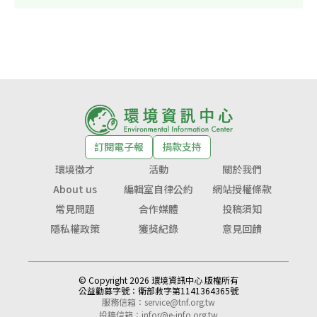
訂閱電子報
捐款支持
環境徵才
活動
關於我們
About us
編輯室自律公約
網站授權條款
常見問題
合作媒體
投稿須知
隱私權政策
獲獎紀錄
意見回饋
© Copyright 2026 環境資訊中心 版權所有
公益勸募字號：
衛部救字第1141364365號
服務信箱：
service@tnf.org.tw
投稿信箱：
infor@e-info.org.tw